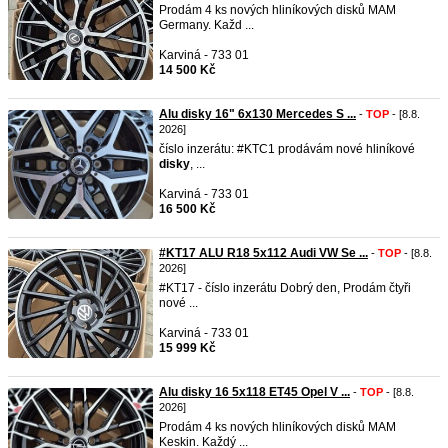
Prodám 4 ks nových hliníkových disků MAM
Germany. Každ ...
Karviná - 733 01
14 500 Kč
Alu disky 16" 6x130 Mercedes S ...
-
TOP
- [8.8.
2026]
číslo inzerátu: #KTC1 prodávám nové hliníkové
disky
, ...
Karviná - 733 01
16 500 Kč
#KT17 ALU R18 5x112 Audi VW Se ...
-
TOP
- [8.8.
2026]
#KT17 - číslo inzerátu Dobrý den, Prodám čtyři
nové ...
Karviná - 733 01
15 999 Kč
Alu disky 16 5x118 ET45 Opel V ...
-
TOP
- [8.8.
2026]
Prodám 4 ks nových hliníkových disků MAM
Keskin. Každý ...