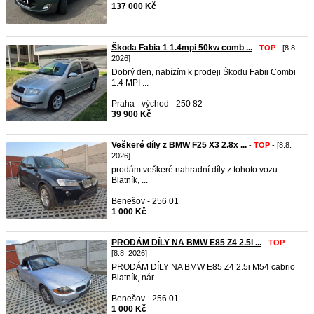
137 000 Kč
Škoda Fabia 1 1.4mpi 50kw comb ...
-
TOP
- [8.8.
2026]
Dobrý den, nabízím k prodeji Škodu Fabii Combi
1.4 MPI ...
Praha - východ - 250 82
39 900 Kč
Veškeré díly z BMW F25 X3 2.8x ...
-
TOP
- [8.8.
2026]
prodám veškeré nahradní díly z tohoto vozu...
Blatník, ...
Benešov - 256 01
1 000 Kč
PRODÁM DÍLY NA BMW E85 Z4 2.5i ...
-
TOP
-
[8.8. 2026]
PRODÁM DÍLY NA BMW E85 Z4 2.5i M54 cabrio
Blatník, nár ...
Benešov - 256 01
1 000 Kč