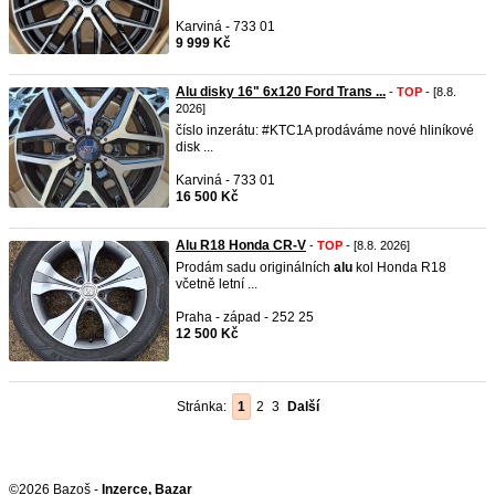
Karviná - 733 01
9 999 Kč
Alu disky 16" 6x120 Ford Trans ...
-
TOP
- [8.8.
2026]
číslo inzerátu: #KTC1A prodáváme nové hliníkové
disk ...
Karviná - 733 01
16 500 Kč
Alu R18 Honda CR-V
-
TOP
- [8.8. 2026]
Prodám sadu originálních
alu
kol Honda R18
včetně letní ...
Praha - západ - 252 25
12 500 Kč
Stránka:
1
2
3
Další
©2026 Bazoš -
Inzerce, Bazar