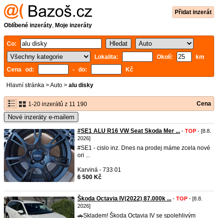
Přidat inzerát
Oblíbené inzeráty
,
Moje inzeráty
Co:
Lokalita:
Okolí:
km
Cena od:
- do:
Kč
Hlavní stránka
>
Auto
>
alu disky
Cena
1-20 inzerátů z 11 190
Nové inzeráty e-mailem
#SE1 ALU R16 VW Seat Skoda Mer ...
-
TOP
- [8.8.
2026]
#SE1 - cislo inz. Dnes na prodej máme zcela nové
ori ...
Karviná - 733 01
6 500 Kč
Škoda Octavia IV(2022) 87.000k ...
-
TOP
- [8.8.
2026]
🚗Skladem! Škoda Octavia IV se spolehlivým