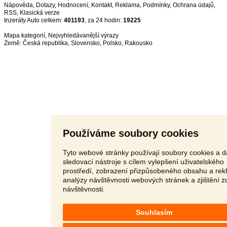
Nápověda
,
Dotazy
,
Hodnocení
,
Kontakt
,
Reklama
,
Podmínky
,
Ochrana údajů
,
RSS
,
Inzeráty Auto celkem:
401193
, za 24 hodin:
19225
Mapa kategorií
,
Nejvyhledávanější výrazy
Země:
Česká republika
,
Slovensko
,
Polsko
,
Rakousko
Používáme soubory cookies
Tyto webové stránky používají soubory cookies a d
sledovací nástroje s cílem vylepšení uživatelského
prostředí, zobrazení přizpůsobeného obsahu a rek
analýzy návštěvnosti webových stránek a zjištění z
návštěvnosti.
Souhlasím