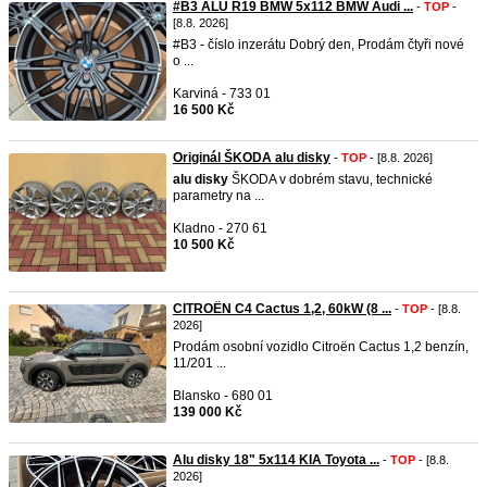
#B3 ALU R19 BMW 5x112 BMW Audi ...
-
TOP
-
[8.8. 2026]
#B3 - číslo inzerátu Dobrý den, Prodám čtyři nové
o ...
Karviná - 733 01
16 500 Kč
Originál ŠKODA alu disky
-
TOP
- [8.8. 2026]
alu
disky
ŠKODA v dobrém stavu, technické
parametry na ...
Kladno - 270 61
10 500 Kč
CITROËN C4 Cactus 1,2, 60kW (8 ...
-
TOP
- [8.8.
2026]
Prodám osobní vozidlo Citroën Cactus 1,2 benzín,
11/201 ...
Blansko - 680 01
139 000 Kč
Alu disky 18" 5x114 KIA Toyota ...
-
TOP
- [8.8.
2026]