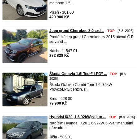
motorem 1.5 ...
Plzeň - 301 00
429 900 Kč
Jeep grand Cherokee 3.0 crd ...
-
TOP
- [8.8. 2026]
Prodám Jeep grand Cherokee r.v 2015 původ Č.R
servis sl ...
Náchod - 547 01
282 828 Kč
Škoda Octavia 1.6i Tour” LPG” ...
-
TOP
- [8.8.
2026]
Škoda Octavia Combi Tour 1.6i 75kW
Provoz/LPG/benzin, s ...
Brno - 628 00
79 900 Kč
Hyundai IX20, 1.6 92kW,najeto ...
-
TOP
- [8.8. 2026]
Nabízím Hyundai IX20 1.6 92kW, 6.kvalt manuální
převodo ...
Jičín - 506 01