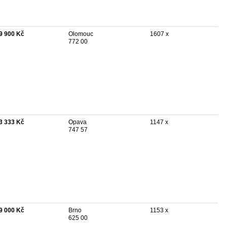
9 900 Kč
Olomouc
1607 x
772 00
3 333 Kč
Opava
1147 x
747 57
9 000 Kč
Brno
1153 x
625 00