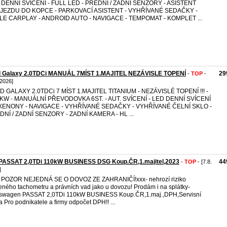
 DENNÍ SVÍCENÍ - FULL LED - PŘEDNÍ / ZADNÍ SENZORY - ASISTENT
JEZDU DO KOPCE - PARKOVACÍ ASISTENT - VYHŘÍVANÉ SEDAČKY -
LE CARPLAY - ANDROID AUTO - NAVIGACE - TEMPOMAT - KOMPLET ...
d Galaxy 2.0TDCi MANUÁL 7MÍST 1.MAJITEL NEZÁVISLE TOPENÍ
29
-
TOP
-
 2026]
 GALAXY 2.0TDCi 7 MÍST 1.MAJITEL TITANIUM - NEZÁVISLÉ TOPENÍ !!! -
 KW - MANUÁLNÍ PŘEVODOVKA 6ST. - AUT. SVÍCENÍ - LED DENNÍ SVÍCENÍ
I XENONY - NAVIGACE - VYHŘÍVANÉ SEDAČKY - VYHŘÍVANÉ ČELNÍ SKLO -
DNÍ / ZADNÍ SENZORY - ZADNÍ KAMERA - HL ...
PASSAT 2,0TDi 110kW BUSINESS DSG Koup.ČR,1.majitel,2023
44
-
TOP
- [7.8.
]
 POZOR NEJEDNÁ SE O DOVOZ ZE ZAHRANIČÍ!xxx- nehrozí riziko
eného tachometru a právních vad jako u dovozu! Prodám i na splátky-
kswagen PASSAT 2,0TDi 110kW BUSINESS Koup.ČR,1.maj.,DPH,Servisní
a Pro podnikatele a firmy odpočet DPH!! ...