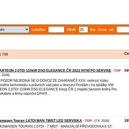
Lokalita:
Okolí:
km Cena od:
Ce
1 799
ARTEON 2,0TDi 110kW DSG ELEGANCE ČR 2022 NYNÍ PO SERVISE
59
-
TOP
8. 2026]
 POZOR NEJEDNÁ SE O DOVOZ ZE ZAHRANIČÍ! XXX- nehrozí riziko
eného tachometru a právních vad jako u dovozu! Prodám i na splátky-VW
ON 2,0TDi 110kW DSG ELEGANCE Koup.ČR,1.majitel,Servisní kniha Pro
ikatele a firmy odpočet DPH!!! ...
kswagen Touran 1.6TDI MAN 7MIST LED SERVISKA
28
-
TOP
- [7.8. 2026]
KSWAGEN TOURAN 1.6TDI - 7 MÍST - MANUÁLNÍ PŘEVODOVKA 6 ST. -