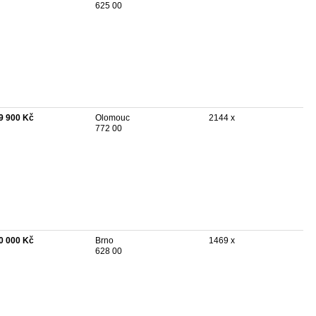
625 00
9 900 Kč
Olomouc
2144 x
772 00
0 000 Kč
Brno
1469 x
628 00