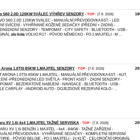
vo S60 2.0D 120KW 5VÁLEC VÝHŘEV SENZORY
18
-
TOP
- [7.8. 2026]
VO S60 2.0D 120KW 5VÁLEC - MANUÁLNÍ PŘEVODOVKA 6ST. - LED
NÍ SVÍCENÍ - VYHŘÍVANÉ KOŽENÉ SEDAČKY (PŘEDNÍ + ZADNÍ) -
DNÍ/ZADNÍ SENZORY - TEMPOMAT - CITY SAFETY - BLUETOOTH - USB -
GINÁL
alu
kola
VOLVO R17 - PŮVOD NĚMECKO - PO 2.MAJITELI - M ...
t Arona 1.0TSI 85KW 1.MAJITEL SENZORY
26
-
TOP
- [7.8. 2026]
T ARONA 1.0TSI 85KW 1.MAJITEL - MANUÁLNÍ PŘEVODOVKA 6ST. - AUT.
CENÍ -PŘEDNÍ/ZADNÍ LED SVĚTLA - FRONT ASIST - ZADNÍ SENZORY -
POMAT - BEZDRÁTOVÉ NABÍJENÍ - NAVIGACE - BLUETOOTH - USB -
LE CARPLAY - ANDROID AUTO - DOJEZDOVÉ REZERVNÍ KOLO - ...
aru XV 1.6i 4x4 1.MAJITEL TAŽNÉ SERVISKA
20
-
TOP
- [7.8. 2026]
RU XV 1.6i BENZÍN 1 MAJITEL - 4x4 - 84KW - TAŽNÉ ZAŘÍZENÍ -
UÁLNÍ PŘEVODOVKA - VYHŘÍVANÉ SEDAČKY - KOMPLETNÍ SERVISNÍ
TORIE - PŮVOD BELGIE - PO 1.MAJITELI - 2x KLÍČ - CELOROČNÍ ORIGINÁL