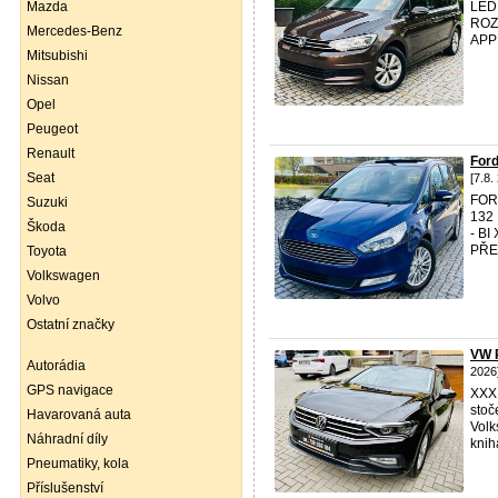
Mazda
LED
ROZ
Mercedes-Benz
APP
Mitsubishi
Nissan
Opel
Peugeot
Renault
For
Seat
[7.8.
FORD
Suzuki
132
Škoda
- B
PŘE
Toyota
Volkswagen
Volvo
Ostatní značky
VW 
Autorádia
2026
GPS navigace
XXX
stoč
Havarovaná auta
Vol
Náhradní díly
knih
Pneumatiky, kola
Příslušenství