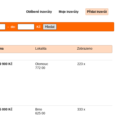
Oblíbené inzeráty
Moje inzeráty
Přidat inzerát
- do:
Kč
na
Lokalita
Zobrazeno
9 900 Kč
Olomouc
223 x
772 00
5 000 Kč
Brno
333 x
625 00