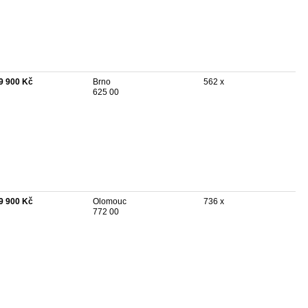
9 900 Kč
Brno
562 x
625 00
9 900 Kč
Olomouc
736 x
772 00