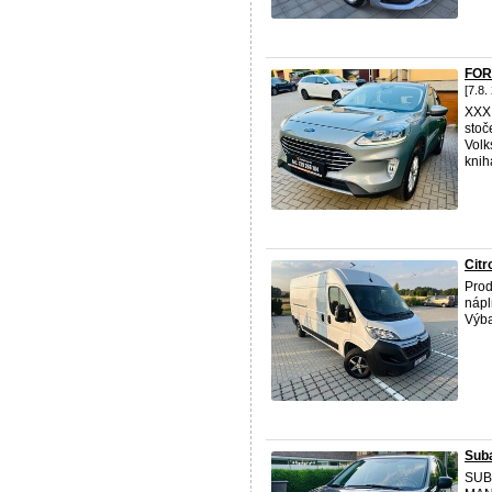
FOR
[7.8.
XXX
stoč
Volk
knih
Citr
Prod
nápl
Výba
Sub
SUBA