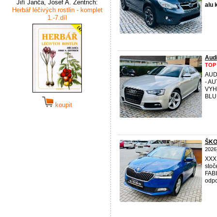
Jiří Janča, Josef A. Zentrich:
alu
Herbář léčivých rostlin - komplet
1.-7.díl
Aud
TOP
AUD
- AU
VYH
BLU
koupit
ŠKOD
2026
XXX
stoč
FABI
odpo