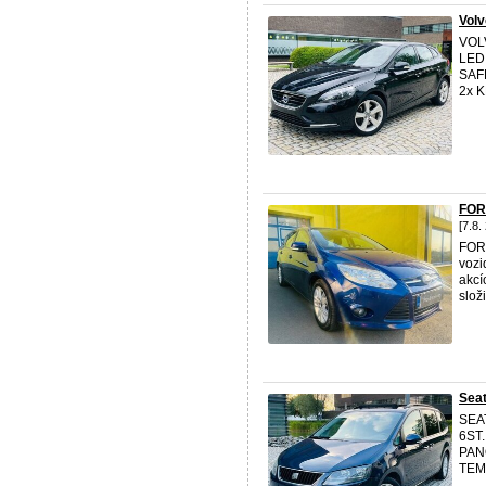
Vol
VOL
LED
SAF
2x K
FOR
[7.8.
FOR
vozi
akcí
složi
Sea
SEA
6ST
PAN
TEM