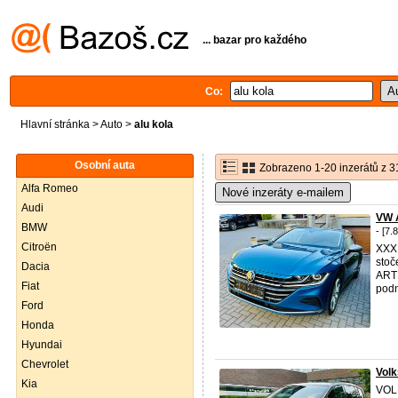
... bazar pro každého
Co:
Hlavní stránka
>
Auto
>
alu kola
Osobní auta
Zobrazeno 1-20 inzerátů z 3
Alfa Romeo
Nové inzeráty e-mailem
Audi
VW 
BMW
- [7.
Citroën
XXX
stoč
Dacia
ARTE
Fiat
podn
Ford
Honda
Hyundai
Chevrolet
Vol
Kia
VOL