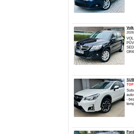
Vol
2026
VOL
PŮV
SED
ORI
SUB
TOP
Suba
auto
- be
temp
For