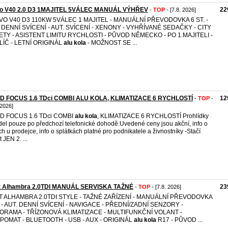
vo V40 2.0 D3 1MAJITEL 5VÁLEC MANUÁL VÝHŘEV
22
-
TOP
- [7.8. 2026]
VO V40 D3 110KW 5VÁLEC 1 MAJITEL - MANUÁLNÍ PŘEVODOVKA 6 ST. -
 DENNÍ SVÍCENÍ - AUT. SVÍCENÍ - XENONY - VYHŘÍVANÉ SEDAČKY - CITY
ETY - ASISTENT LIMITU RYCHLOSTI - PŮVOD NĚMECKO - PO 1.MAJITELI -
LÍČ - LETNÍ ORIGINÁL
alu
kola
- MOŽNOST SE ...
D FOCUS 1.6 TDci COMBI ALU KOLA, KLIMATIZACE 6 RYCHLOSTÍ
12
-
TOP
-
 2026]
D FOCUS 1.6 TDci COMBI
alu
kola
, KLIMATIZACE 6 RYCHLOSTÍ Prohlídky
del pouze po předchozí telefonické dohodě.Uvedené ceny jsou akční, info o
ch u prodejce, info o splátkách platné pro podnikatele a živnostníky -Stačí
t JEN 2. ...
t Alhambra 2.0TDI MANUÁL SERVISKA TAŽNÉ
23
-
TOP
- [7.8. 2026]
T ALHAMBRA 2.0TDI STYLE - TAŽNÉ ZAŘÍZENÍ - MANUÁLNÍ PŘEVODOVKA
. - AUT. DENNÍ SVÍCENÍ - NAVIGACE - PŘEDNÍ/ZADNÍ SENZORY -
ORAMA - TŘÍZONOVÁ KLIMATIZACE - MULTIFUNKČNÍ VOLANT -
POMAT - BLUETOOTH - USB - AUX - ORIGINÁL
alu
kola
R17 - PŮVOD ...