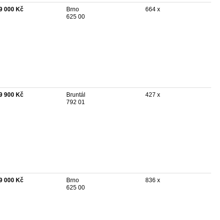
9 000 Kč
Brno
664 x
625 00
9 900 Kč
Bruntál
427 x
792 01
9 000 Kč
Brno
836 x
625 00