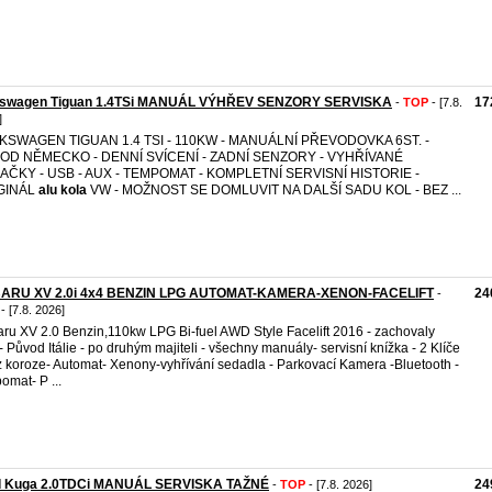
kswagen Tiguan 1.4TSi MANUÁL VÝHŘEV SENZORY SERVISKA
17
-
TOP
- [7.8.
]
KSWAGEN TIGUAN 1.4 TSI - 110KW - MANUÁLNÍ PŘEVODOVKA 6ST. -
OD NĚMECKO - DENNÍ SVÍCENÍ - ZADNÍ SENZORY - VYHŘÍVANÉ
AČKY - USB - AUX - TEMPOMAT - KOMPLETNÍ SERVISNÍ HISTORIE -
GINÁL
alu
kola
VW - MOŽNOST SE DOMLUVIT NA DALŠÍ SADU KOL - BEZ ...
ARU XV 2.0i 4x4 BENZIN LPG AUTOMAT-KAMERA-XENON-FACELIFT
24
-
- [7.8. 2026]
ru XV 2.0 Benzin,110kw LPG Bi-fuel AWD Style Facelift 2016 - zachovaly
- Původ Itálie - po druhým majiteli - všechny manuály- servisní knížka - 2 Klíče
z koroze- Automat- Xenony-vyhřívání sedadla - Parkovací Kamera -Bluetooth -
omat- P ...
d Kuga 2.0TDCi MANUÁL SERVISKA TAŽNÉ
24
-
TOP
- [7.8. 2026]