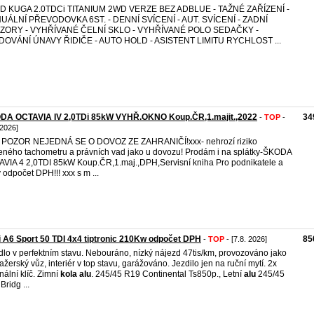
D KUGA 2.0TDCi TITANIUM 2WD VERZE BEZ ADBLUE - TAŽNÉ ZAŘÍZENÍ -
UÁLNÍ PŘEVODOVKA 6ST. - DENNÍ SVÍCENÍ - AUT. SVÍCENÍ - ZADNÍ
ZORY - VYHŘÍVANÉ ČELNÍ SKLO - VYHŘÍVANÉ POLO SEDAČKY -
DOVÁNÍ ÚNAVY ŘIDIČE - AUTO HOLD - ASISTENT LIMITU RYCHLOST ...
DA OCTAVIA IV 2,0TDi 85kW VYHŘ.OKNO Koup.ČR,1.majit.,2022
34
-
TOP
-
 2026]
 POZOR NEJEDNÁ SE O DOVOZ ZE ZAHRANIČÍ!xxx- nehrozí riziko
eného tachometru a právních vad jako u dovozu! Prodám i na splátky-ŠKODA
VIA 4 2,0TDI 85kW Koup.ČR,1.maj.,DPH,Servisní kniha Pro podnikatele a
y odpočet DPH!!! xxx s m ...
 A6 Sport 50 TDI 4x4 tiptronic 210Kw odpočet DPH
85
-
TOP
- [7.8. 2026]
dlo v perfektním stavu. Nebouráno, nízký nájezd 47tis/km, provozováno jako
žerský vůz, interiér v top stavu, garážováno. Jezdilo jen na ruční mytí. 2x
inální klíč. Zimní
kola
alu
. 245/45 R19 Continental Ts850p., Letní
alu
245/45
Bridg ...