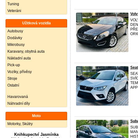
Tuning
Veteráni
Vol
VOL
Užitková vozidla
DEN
PŘE
Autobusy
ORI
Dodávky
Mikrobusy
Karavany, obytná auta
Nákladní auta
Pick-up
Sea
Vozíky, přívěsy
SEA
SVÍ
Stroje
TEM
Ostatní
APP
Havarovaná
Náhradní díly
Moto
Sub
Motorky, Skútry
SUBA
MAN
Knihkupectví Jasmínka
HIS