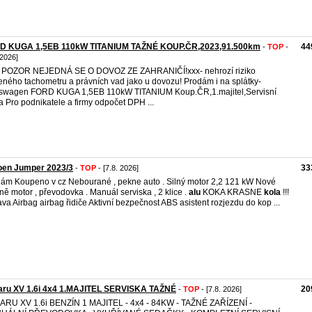
D KUGA 1,5EB 110kW TITANIUM TAŽNÉ KOUP.ČR,2023,91.500km
44
-
TOP
-
 2026]
 POZOR NEJEDNÁ SE O DOVOZ ZE ZAHRANIČÍ!xxx- nehrozí riziko
eného tachometru a právních vad jako u dovozu! Prodám i na splátky-
swagen FORD KUGA 1,5EB 110kW TITANIUM Koup.ČR,1.majitel,Servisní
a Pro podnikatele a firmy odpočet DPH ...
oen Jumper 2023/3
33
-
TOP
- [7.8. 2026]
ám Koupeno v cz Nebourané , pekne auto . Silný motor 2,2 121 kW Nové
ně motor , převodovka . Manuál serviska , 2 klice .
alu
KOKA KRASNE
kola
!!!
va Airbag airbag řidiče Aktivní bezpečnost ABS asistent rozjezdu do kop ...
aru XV 1.6i 4x4 1.MAJITEL SERVISKA TAŽNÉ
20
-
TOP
- [7.8. 2026]
RU XV 1.6i BENZÍN 1 MAJITEL - 4x4 - 84KW - TAŽNÉ ZAŘÍZENÍ -