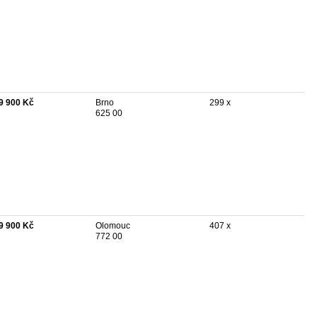
9 900 Kč
Brno
299 x
625 00
9 900 Kč
Olomouc
407 x
772 00