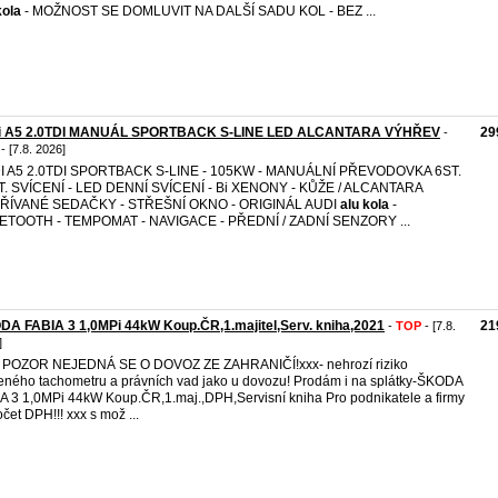
kola
- MOŽNOST SE DOMLUVIT NA DALŠÍ SADU KOL - BEZ ...
i A5 2.0TDI MANUÁL SPORTBACK S-LINE LED ALCANTARA VÝHŘEV
29
-
- [7.8. 2026]
I A5 2.0TDI SPORTBACK S-LINE - 105KW - MANUÁLNÍ PŘEVODOVKA 6ST.
T. SVÍCENÍ - LED DENNÍ SVÍCENÍ - Bi XENONY - KŮŽE / ALCANTARA
ŘÍVANÉ SEDAČKY - STŘEŠNÍ OKNO - ORIGINÁL AUDI
alu
kola
-
ETOOTH - TEMPOMAT - NAVIGACE - PŘEDNÍ / ZADNÍ SENZORY ...
A FABIA 3 1,0MPi 44kW Koup.ČR,1.majitel,Serv. kniha,2021
21
-
TOP
- [7.8.
]
 POZOR NEJEDNÁ SE O DOVOZ ZE ZAHRANIČÍ!xxx- nehrozí riziko
eného tachometru a právních vad jako u dovozu! Prodám i na splátky-ŠKODA
A 3 1,0MPi 44kW Koup.ČR,1.maj.,DPH,Servisní kniha Pro podnikatele a firmy
čet DPH!!! xxx s mož ...