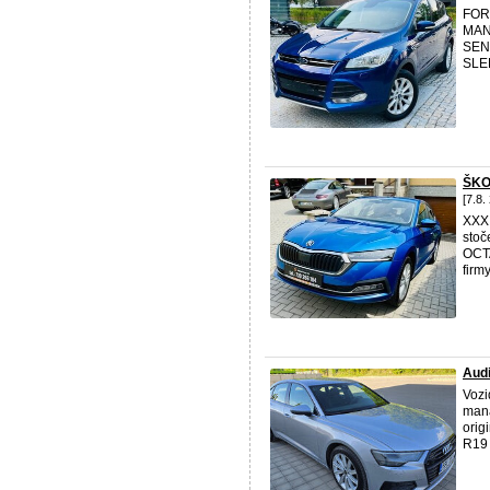
FOR
MAN
SEN
SLE
ŠKO
[7.8.
XXX
stoč
OCTA
firm
Audi
Vozi
mana
orig
R19 