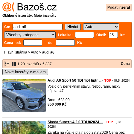
Přidat inzerát
Oblíbené inzeráty
,
Moje inzeráty
Co:
Lokalita:
Okolí:
km
Cena od:
- do:
Kč
Hlavní stránka
>
Auto
>
audi a6
Cena
1-20 inzerátů z 5 887
Nové inzeráty e-mailem
Audi A6 Sport 50 TDI 4x4 tiptr ...
-
TOP
- [9.8. 2026]
Vozidlo v perfektním stavu. Nebouráno, nízký
nájezd 47t ...
Brno - 628 00
850 000 Kč
Škoda Superb 4 2.0 TDI 8/2024 ...
-
TOP
- [9.8.
2026]
Záruka na vůz je platná do 28.8.2026 Cena bez