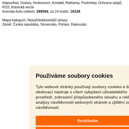
Nápověda
,
Dotazy
,
Hodnocení
,
Kontakt
,
Reklama
,
Podmínky
,
Ochrana údajů
,
RSS
,
Inzeráty Auto celkem:
399594
, za 24 hodin:
18328
Mapa kategorií
,
Nejvyhledávanější výrazy
Země:
Česká republika
,
Slovensko
,
Polsko
,
Rakousko
Používáme soubory cookies
Tyto webové stránky používají soubory cookies a d
sledovací nástroje s cílem vylepšení uživatelského
prostředí, zobrazení přizpůsobeného obsahu a rek
analýzy návštěvnosti webových stránek a zjištění z
návštěvnosti.
Souhlasím