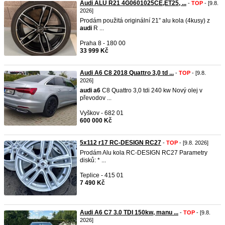
Audi ALU R21 4G0601025CE,ET25, ...
-
TOP
- [9.8.
2026]
Prodám použitá originální 21” alu kola (4kusy) z
audi
R ...
Praha 8 - 180 00
33 999 Kč
Audi A6 C8 2018 Quattro 3,0 td ...
-
TOP
- [9.8.
2026]
audi
a6
C8 Quattro 3,0 tdi 240 kw Nový olej v
převodov ...
Vyškov - 682 01
600 000 Kč
5x112 r17 RC-DESIGN RC27
-
TOP
- [9.8. 2026]
Prodám Alu kola RC-DESIGN RC27 Parametry
disků: * ...
Teplice - 415 01
7 490 Kč
Audi A6 C7 3.0 TDI 150kw, manu ...
-
TOP
- [9.8.
2026]