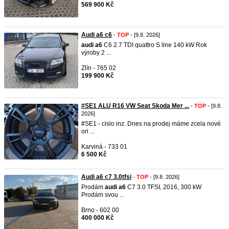
569 900 Kč
Audi a6 c6
-
TOP
- [9.8. 2026]
audi
a6
C6 2.7 TDI quattro S line 140 kW Rok
výroby 2 ...
Zlín - 765 02
199 900 Kč
#SE1 ALU R16 VW Seat Skoda Mer ...
-
TOP
- [9.8.
2026]
#SE1 - cislo inz. Dnes na prodej máme zcela nové
ori ...
Karviná - 733 01
6 500 Kč
Audi a6 c7 3.0tfsi
-
TOP
- [9.8. 2026]
Prodám
audi
a6
C7 3.0 TFSI, 2016, 300 kW
Prodám svou ...
Brno - 602 00
400 000 Kč