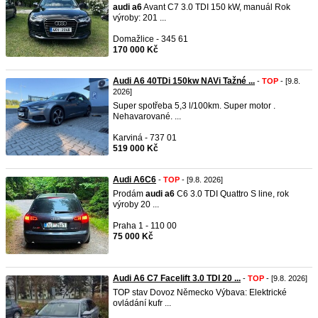
audi
a6
Avant C7 3.0 TDI 150 kW, manuál Rok
výroby: 201 ...
Domažlice - 345 61
170 000 Kč
Audi A6 40TDi 150kw NAVi Tažné ...
-
TOP
- [9.8.
2026]
Super spotřeba 5,3 l/100km. Super motor .
Nehavarované. ...
Karviná - 737 01
519 000 Kč
Audi A6C6
-
TOP
- [9.8. 2026]
Prodám
audi
a6
C6 3.0 TDI Quattro S line, rok
výroby 20 ...
Praha 1 - 110 00
75 000 Kč
Audi A6 C7 Facelift 3.0 TDI 20 ...
-
TOP
- [9.8. 2026]
TOP stav Dovoz Německo Výbava: Elektrické
ovládání kufr ...