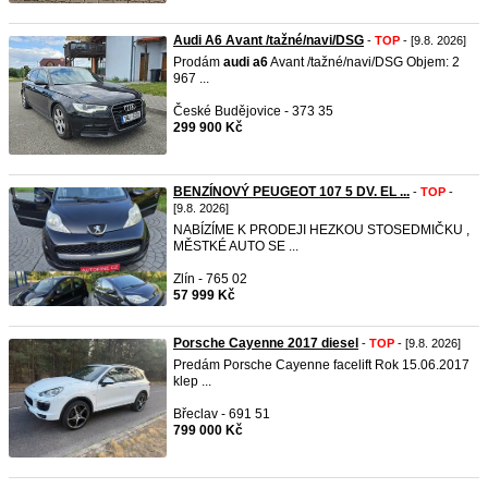
Audi A6 Avant /tažné/navi/DSG
-
TOP
- [9.8. 2026]
Prodám
audi
a6
Avant /tažné/navi/DSG Objem: 2
967 ...
České Budějovice - 373 35
299 900 Kč
BENZÍNOVÝ PEUGEOT 107 5 DV. EL ...
-
TOP
-
[9.8. 2026]
NABÍZÍME K PRODEJI HEZKOU STOSEDMIČKU ,
MĚSTKÉ AUTO SE ...
Zlín - 765 02
57 999 Kč
Porsche Cayenne 2017 diesel
-
TOP
- [9.8. 2026]
Predám Porsche Cayenne facelift Rok 15.06.2017
klep ...
Břeclav - 691 51
799 000 Kč