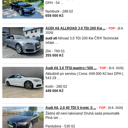
DPH - 54 ...
Nymburk - 288 02
659 000 Kč
AUDI A6 ALLROAD 3,0 TDi 200 Kw ...
-
TOP
- [9.8.
2026]
audi
a6
Allroad 3.0 TDi 200 Kw ČR!!! Technické
údaje ...
Zlín - 760 01
355 000 Kč
Audi A6 3.0 TFSI quattro / 500 ...
-
TOP
- [9.8. 2026]
Aktuálně po servisu | Cena: 449 000 Kč bez DPH |
543 29 ...
Kolín - 280 02
449 000 Kč
Audi A6, 2.0 40 TDI S tronic S ...
-
TOP
- [9.8. 2026]
Žádný díl není lakovaný! Druhá sada pneumatik.
Plná ser ...
Pardubice - 530 02