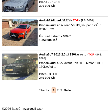
Praha 9 - 198 00
320 000 Kč
Audi A6 Allroad 50 TDI
-
TOP
- [9.8. 2026]
Prodám
audi
a6
Allroad 50 TDI, koupeno v ČR
9/2023, tov ...
Ústí nad Labem - 400 01
1 350 000 Kč
Audi a6c7 2013 2.0tdi 130kw au ...
-
TOP
- [9.8.
2026]
Prodám
audi
a6
c7 avant Rok 2013 Motor 2.0TDI
130kw Aut ...
Plzeň - 301 00
249 000 Kč
Stránka:
1
2
3
Další
©2026 Bazoš -
Inzerce, Bazar