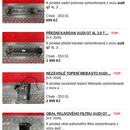
K prodeji zadní poloosa vymontovaná z vozu
audi
q7
4L 3 ...
Cheb - 353 01
699 Kč
PŘEDNÍ KARDAN AUDI Q7 4L 3.0 T ...
-
TOP
-
[9.8. 2026]
K prodeji přední kardan vymontovaná z vozu
audi
q7
4L 3 ...
Cheb - 353 01
1 499 Kč
NEZÁVISLÉ TOPENÍ WEBASTO AUDI ...
-
TOP
-
[9.8. 2026]
K prodeji nezávislé topení Webasto vymontované
z vozu a ...
Cheb - 353 01
2 999 Kč
OBAL PALIVOVÉHO FILTRU AUDI Q7 ...
-
TOP
-
[9.8. 2026]
K prodeji obal palivového filtru vymontovaný z
vozu aud ...