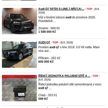
Audi Q7 50TDI S-LINE.7.MÍST.AI ...
-
TOP
- [9.8.
2026]
Vůz v tovární záruce
audi
do prosince 2026.
Pravidelně ...
Znojmo - 669 02
1 598 000 Kč
AUDI Q7
-
TOP
- [9.8. 2026]
Prodám
audi
q7
s line 2018. 3.0 V6 nafta. Mam
více aut ...
Příbram - 262 42
600 000 Kč
ŘÍDICÍ JEDNOTKA PALUBNÍ SÍTĚ A ...
-
TOP
-
[9.8. 2026]
Řídicí jednotka palubní sítě vymontovaná z vozu
audi
q7
...
Cheb - 353 01
599 Kč