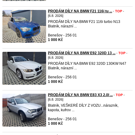
PRODÁM DÍLY NA BMW F21 116i tu ...
-
TOP
-
[6.8. 2026]
PRODÁM DÍLY NA BMW F21 116i turbo N13
Blatník, nárazní ...
Benešov - 256 01
1 000 Kč
PRODÁM DÍLY NA BMW E92 320D 13 ...
-
TOP
-
[6.8. 2026]
PRODÁM DÍLY NA BMW E92 320D 130KW N47
Blatník, nárazní ...
Benešov - 256 01
1 000 Kč
PRODÁM DÍLY NA BMW E83 X3 2.0I ...
-
TOP
-
[6.8. 2026]
Blatník, VEŠKERÉ DÍLY Z VOZU...nárazník,
kapota, kufrov ...
Benešov - 256 01
1 000 Kč