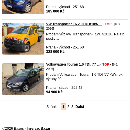
Praha - východ - 251 68
185 000 Kč
VW Transporter T6 2.0TDi 81kW ...
-
TOP
- [6.8.
2026]
Prodám vůz VW Transporter - R.v.07/2020, Najeto
poctiv ...
Praha - východ - 251 68
328 000 Kč
Volkswagen Touran 1.6 TDI, 77 ...
-
TOP
- [6.8.
2026]
Prodám Volkswagen Touran 1.6 TDI (77 kW), rok
výroby 20 ...
Praha - západ - 252 42
94 900 Kč
Stránka:
1
2
3
Další
©2026 Bazoš -
Inzerce, Bazar