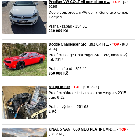
Prodám VW GOLF VII combi top s ...
-
TOP
- [6.8.
2026]
Dobrý den, prodám VW golf 7. Generace kombi.
Golf je v ...
Praha - západ - 254 01
219 000 Kč
Dodge Challenger SRT 392 6.4 H ...
-
TOP
- [6.8.
2026]
Prodám Dodge Challenger SRT 392, modelový
rok 2017. ...
Praha - západ - 252 41
850 000 Kč
Atego motor
-
TOP
- [6.8. 2026]
Prodám náhradní díly motoru na Atego r.v.2015
euro 6,12 ...
Praha - východ - 251 68
1 Kč
KNAUS VAN I 650 MEG PLATINUM-D ...
-
TOP
-
[6.8. 2026]