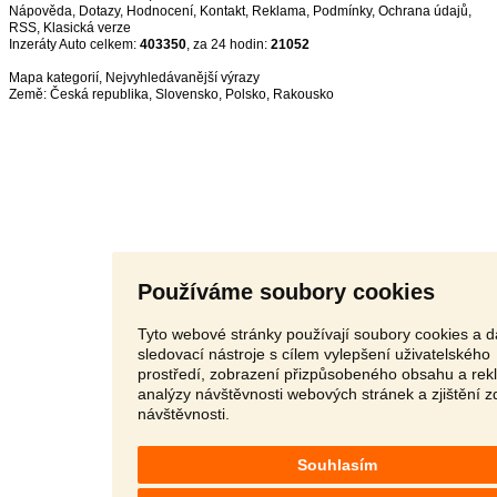
Nápověda
,
Dotazy
,
Hodnocení
,
Kontakt
,
Reklama
,
Podmínky
,
Ochrana údajů
,
RSS
,
Inzeráty Auto celkem:
403350
, za 24 hodin:
21052
Mapa kategorií
,
Nejvyhledávanější výrazy
Země:
Česká republika
,
Slovensko
,
Polsko
,
Rakousko
Používáme soubory cookies
Tyto webové stránky používají soubory cookies a d
sledovací nástroje s cílem vylepšení uživatelského
prostředí, zobrazení přizpůsobeného obsahu a rek
analýzy návštěvnosti webových stránek a zjištění z
návštěvnosti.
Souhlasím