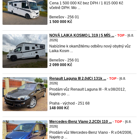
Cena 1 500 000 Kč bez DPH / 1 815 000 Kč
včetně DPH. Mo ...
Benešov - 256 01
1 500 000 Kč
NOVÁ LAIKA KOSMO L 319 | 5 MÍS ...
-
TOP
- [6.8.
2026]
Nabízíme k okamžitému odběru nový obytný vůz
Laika Kosm ...
Benešov - 256 01
2 099 000 Kč
Renault Laguna III 2.0dCi 131k ...
-
TOP
- [6.8.
2026]
Prodám vůz Renault Laguna III - R.v.08/2012,
Najeto po ...
Praha - východ - 251 68
148 000 Kč
Mercedes-Benz Viano 2.2CDi 110 ...
-
TOP
- [6.8.
2026]
Prodám vůz Mercedes-Benz Viano - R.v.04/2006,
Najeto p ...