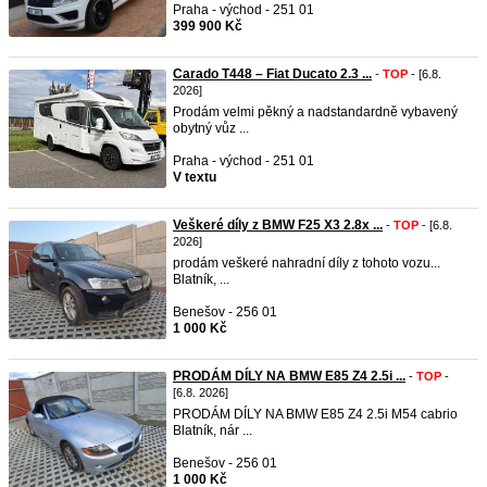
Praha - východ - 251 01
399 900 Kč
Carado T448 – Fiat Ducato 2.3 ...
-
TOP
- [6.8.
2026]
Prodám velmi pěkný a nadstandardně vybavený
obytný vůz ...
Praha - východ - 251 01
V textu
Veškeré díly z BMW F25 X3 2.8x ...
-
TOP
- [6.8.
2026]
prodám veškeré nahradní díly z tohoto vozu...
Blatník, ...
Benešov - 256 01
1 000 Kč
PRODÁM DÍLY NA BMW E85 Z4 2.5i ...
-
TOP
-
[6.8. 2026]
PRODÁM DÍLY NA BMW E85 Z4 2.5i M54 cabrio
Blatník, nár ...
Benešov - 256 01
1 000 Kč