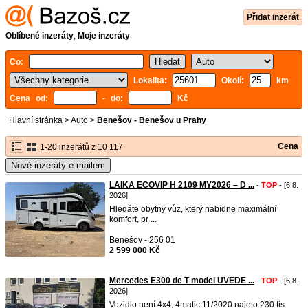
Přidat inzerát
Oblíbené inzeráty
,
Moje inzeráty
Co:
Lokalita:
Okolí:
km
Cena od:
- do:
Kč
Hlavní stránka
>
Auto
>
Benešov - Benešov u Prahy
Cena
1-20 inzerátů z 10 117
Nové inzeráty e-mailem
LAIKA ECOVIP H 2109 MY2026 – D ...
-
TOP
- [6.8.
2026]
Hledáte obytný vůz, který nabídne maximální
komfort, pr ...
Benešov - 256 01
2 599 000 Kč
Mercedes E300 de T model UVEDE ...
-
TOP
- [6.8.
2026]
Vozidlo není 4x4, 4matic 11/2020 najeto 230 tis