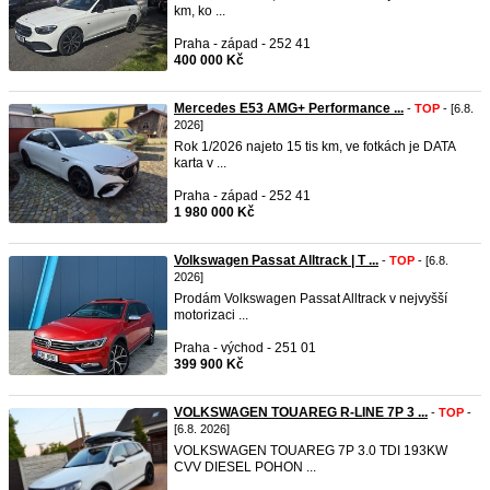
km, ko ...
Praha - západ - 252 41
400 000 Kč
Mercedes E53 AMG+ Performance ...
-
TOP
- [6.8.
2026]
Rok 1/2026 najeto 15 tis km, ve fotkách je DATA
karta v ...
Praha - západ - 252 41
1 980 000 Kč
Volkswagen Passat Alltrack | T ...
-
TOP
- [6.8.
2026]
Prodám Volkswagen Passat Alltrack v nejvyšší
motorizaci ...
Praha - východ - 251 01
399 900 Kč
VOLKSWAGEN TOUAREG R-LINE 7P 3 ...
-
TOP
-
[6.8. 2026]
VOLKSWAGEN TOUAREG 7P 3.0 TDI 193KW
CVV DIESEL POHON ...