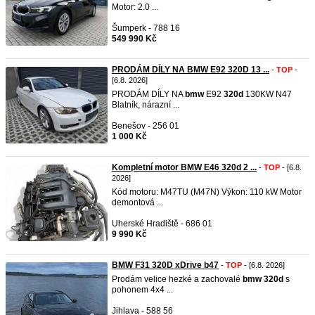
Motor: 2.0 ...
Šumperk - 788 16
549 990 Kč
PRODÁM DÍLY NA BMW E92 320D 13 ...
-
TOP
-
[6.8. 2026]
PRODÁM DÍLY NA
bmw
E92
320d
130KW N47
Blatník, nárazní ...
Benešov - 256 01
1 000 Kč
Kompletní motor BMW E46 320d 2 ...
-
TOP
- [6.8.
2026]
Kód motoru: M47TU (M47N) Výkon: 110 kW Motor
demontová ...
Uherské Hradiště - 686 01
9 990 Kč
BMW F31 320D xDrive b47
-
TOP
- [6.8. 2026]
Prodám velice hezké a zachovalé
bmw
320d
s
pohonem 4x4 ...
Jihlava - 588 56