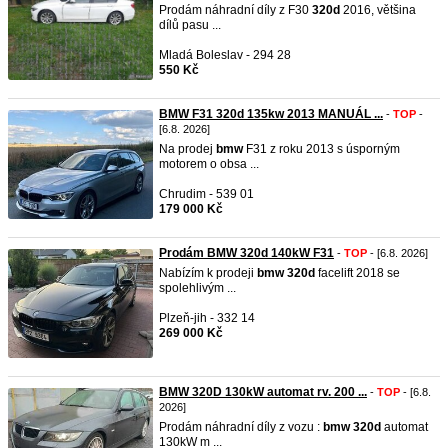
Prodám náhradní díly z F30
320d
2016, většina
dílů pasu ...
Mladá Boleslav - 294 28
550 Kč
BMW F31 320d 135kw 2013 MANUÁL ...
-
TOP
-
[6.8. 2026]
Na prodej
bmw
F31 z roku 2013 s úsporným
motorem o obsa ...
Chrudim - 539 01
179 000 Kč
Prodám BMW 320d 140kW F31
-
TOP
- [6.8. 2026]
Nabízím k prodeji
bmw
320d
facelift 2018 se
spolehlivým ...
Plzeň-jih - 332 14
269 000 Kč
BMW 320D 130kW automat rv. 200 ...
-
TOP
- [6.8.
2026]
Prodám náhradní díly z vozu :
bmw
320d
automat
130kW m ...