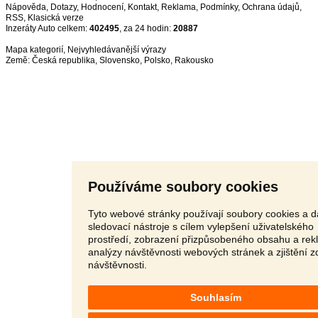
Nápověda
,
Dotazy
,
Hodnocení
,
Kontakt
,
Reklama
,
Podmínky
,
Ochrana údajů
,
RSS
,
Inzeráty Auto celkem:
402495
, za 24 hodin:
20887
Mapa kategorií
,
Nejvyhledávanější výrazy
Země:
Česká republika
,
Slovensko
,
Polsko
,
Rakousko
Používáme soubory cookies
Tyto webové stránky používají soubory cookies a d
sledovací nástroje s cílem vylepšení uživatelského
prostředí, zobrazení přizpůsobeného obsahu a rek
analýzy návštěvnosti webových stránek a zjištění z
návštěvnosti.
Souhlasím