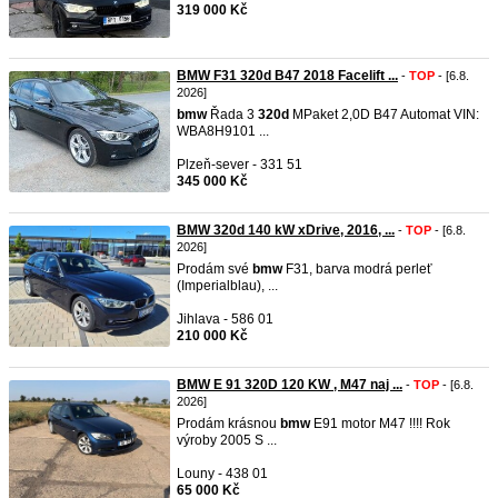
319 000 Kč
BMW F31 320d B47 2018 Facelift ...
-
TOP
- [6.8.
2026]
bmw
Řada 3
320d
MPaket 2,0D B47 Automat VIN:
WBA8H9101 ...
Plzeň-sever - 331 51
345 000 Kč
BMW 320d 140 kW xDrive, 2016, ...
-
TOP
- [6.8.
2026]
Prodám své
bmw
F31, barva modrá perleť
(Imperialblau), ...
Jihlava - 586 01
210 000 Kč
BMW E 91 320D 120 KW , M47 naj ...
-
TOP
- [6.8.
2026]
Prodám krásnou
bmw
E91 motor M47 !!!! Rok
výroby 2005 S ...
Louny - 438 01
65 000 Kč