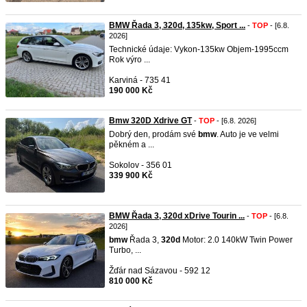
BMW Řada 3, 320d, 135kw, Sport ...
-
TOP
- [6.8.
2026]
Technické údaje: Vykon-135kw Objem-1995ccm
Rok výro ...
Karviná - 735 41
190 000 Kč
Bmw 320D Xdrive GT
-
TOP
- [6.8. 2026]
Dobrý den, prodám své
bmw
. Auto je ve velmi
pěkném a ...
Sokolov - 356 01
339 900 Kč
BMW Řada 3, 320d xDrive Tourin ...
-
TOP
- [6.8.
2026]
bmw
Řada 3,
320d
Motor: 2.0 140kW Twin Power
Turbo, ...
Žďár nad Sázavou - 592 12
810 000 Kč