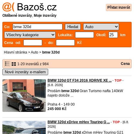
Přidat inzerát
Oblíbené inzeráty
,
Moje inzeráty
Co:
Lokalita:
Okolí:
km
Cena od:
- do:
Kč
Hlavní stránka
>
Auto
>
bmw 320d
Cena
1-20 inzerátů z 984
Nové inzeráty e-mailem
BMW 320d GT F34 2016 XDRIVE XE ...
-
TOP
-
[6.8. 2026]
Prodám
bmw
320d
Gran Turismo nafta 140kW
najeto dolože ...
Praha 4 - 149 00
245 000 Kč
BMW 320d xDrive mHev Touring G ...
-
TOP
- [6.8.
2026]
Prodáme
bmw
320d
xDrive mHev Touring G21