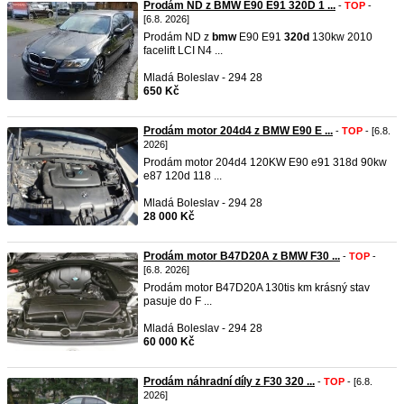
Prodám ND z BMW E90 E91 320D 1 ...
-
TOP
-
[6.8. 2026]
Prodám ND z
bmw
E90 E91
320d
130kw 2010
facelift LCI N4 ...
Mladá Boleslav - 294 28
650 Kč
Prodám motor 204d4 z BMW E90 E ...
-
TOP
- [6.8.
2026]
Prodám motor 204d4 120KW E90 e91 318d 90kw
e87 120d 118 ...
Mladá Boleslav - 294 28
28 000 Kč
Prodám motor B47D20A z BMW F30 ...
-
TOP
-
[6.8. 2026]
Prodám motor B47D20A 130tis km krásný stav
pasuje do F ...
Mladá Boleslav - 294 28
60 000 Kč
Prodám náhradní díly z F30 320 ...
-
TOP
- [6.8.
2026]