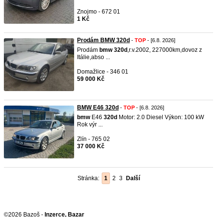
Znojmo - 672 01
1 Kč
Prodám BMW 320d
-
TOP
- [6.8. 2026]
Prodám
bmw
320d
,r.v.2002, 227000km,dovoz z
Itálie,abso ...
Domažlice - 346 01
59 000 Kč
BMW E46 320d
-
TOP
- [6.8. 2026]
bmw
E46
320d
Motor: 2.0 Diesel Výkon: 100 kW
Rok výr ...
Zlín - 765 02
37 000 Kč
Stránka:
1
2
3
Další
©2026 Bazoš -
Inzerce, Bazar