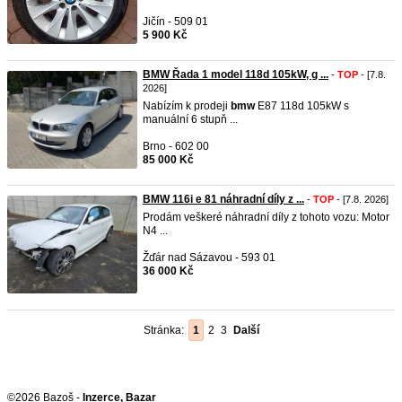
Jičín - 509 01
5 900 Kč
BMW Řada 1 model 118d 105kW, g ...
-
TOP
- [7.8.
2026]
Nabízím k prodeji
bmw
E87 118d 105kW s
manuální 6 stupň ...
Brno - 602 00
85 000 Kč
BMW 116i e 81 náhradní díly z ...
-
TOP
- [7.8. 2026]
Prodám veškeré náhradní díly z tohoto vozu: Motor
N4 ...
Žďár nad Sázavou - 593 01
36 000 Kč
Stránka:
1
2
3
Další
©2026 Bazoš -
Inzerce, Bazar