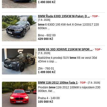
1 490 000 Kč
BMW Řada 630D 195KW M-Paket, D ...
-
TOP
-
[7.8. 2026]
bmw
6 630D 195 KW 4x4 X-Drive 12/2017 220
600km ...
Brno - 602 00
429 000 Kč
BMW X6 30D XDRIVE 210KW M SPOR ...
-
TOP
-
[7.8. 2026]
Nabízíme k prodeji SUV
bmw
X6 ve verzi 30d
xDrive s úsp ...
Zlín - 760 01
1 499 000 Kč
BMW 116i 2012 100kw řada 1
-
TOP
- [7.8. 2026]
Prodám
bmw
116i 2012 100kW s nájezdem 230
000km. Akt ...
Praha 4 - 149 00
105 000 Kč