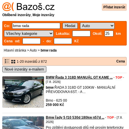
Přidat inzerát
Oblíbené inzeráty
,
Moje inzeráty
Co:
Lokalita:
Okolí:
km
Cena od:
- do:
Kč
Hlavní stránka
>
Auto
>
bmw rada
Cena
1-20 inzerátů z 872
Nové inzeráty e-mailem
BMW Řada 3 318D MANUÁL GT KAME ...
-
TOP
-
[7.8. 2026]
bmw
ŘADA 3 318D GT 100KW - MANUÁLNÍ
PŘEVODOVKA 6ST. - A ...
Brno - 625 00
259 000 Kč
Bmw řady 5 f10 530d 180kw n57d ...
-
TOP
- [7.8.
2026]
Pro zjištění dostupnosti dílů mě prosím telefonicky