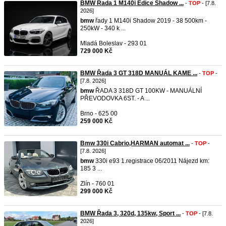
BMW Řada 1 M140i Edice Shadow ...
-
TOP
- [7.8.
2026]
bmw
řady 1 M140i Shadow 2019 - 38 500km -
250kW - 340 k ...
Mladá Boleslav - 293 01
729 000 Kč
BMW Řada 3 GT 318D MANUÁL KAME ...
-
TOP
-
[7.8. 2026]
bmw
ŘADA 3 318D GT 100KW - MANUÁLNÍ
PŘEVODOVKA 6ST. - A ...
Brno - 625 00
259 000 Kč
Bmw 330i Cabrio,HARMAN automat ...
-
TOP
-
[7.8. 2026]
bmw
330i e93 1.registrace 06/2011 Nájezd km:
185 3 ...
Zlín - 760 01
299 000 Kč
BMW Řada 3, 320d, 135kw, Sport ...
-
TOP
- [7.8.
2026]