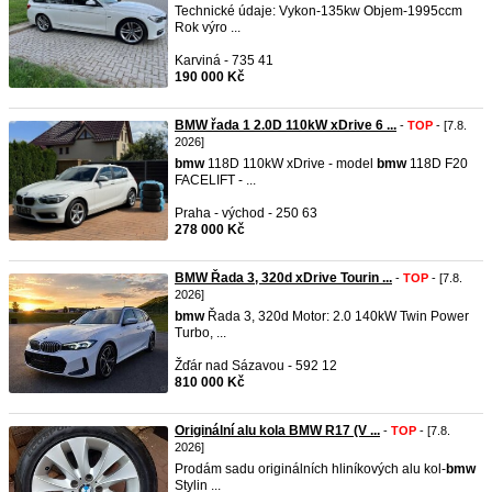
Technické údaje: Vykon-135kw Objem-1995ccm
Rok výro ...
Karviná - 735 41
190 000 Kč
BMW řada 1 2.0D 110kW xDrive 6 ...
-
TOP
- [7.8.
2026]
bmw
118D 110kW xDrive - model
bmw
118D F20
FACELIFT - ...
Praha - východ - 250 63
278 000 Kč
BMW Řada 3, 320d xDrive Tourin ...
-
TOP
- [7.8.
2026]
bmw
Řada 3, 320d Motor: 2.0 140kW Twin Power
Turbo, ...
Žďár nad Sázavou - 592 12
810 000 Kč
Originální alu kola BMW R17 (V ...
-
TOP
- [7.8.
2026]
Prodám sadu originálních hliníkových alu kol-
bmw
Stylin ...