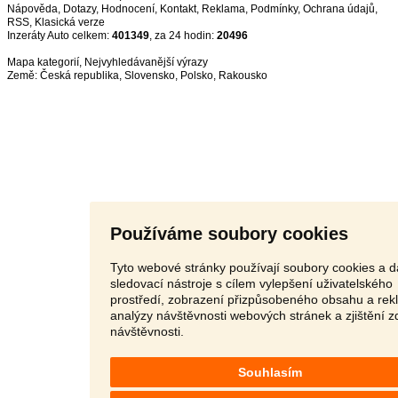
Nápověda
,
Dotazy
,
Hodnocení
,
Kontakt
,
Reklama
,
Podmínky
,
Ochrana údajů
,
RSS
,
Inzeráty Auto celkem:
401349
, za 24 hodin:
20496
Mapa kategorií
,
Nejvyhledávanější výrazy
Země:
Česká republika
,
Slovensko
,
Polsko
,
Rakousko
Používáme soubory cookies
Tyto webové stránky používají soubory cookies a d
sledovací nástroje s cílem vylepšení uživatelského
prostředí, zobrazení přizpůsobeného obsahu a rek
analýzy návštěvnosti webových stránek a zjištění z
návštěvnosti.
Souhlasím