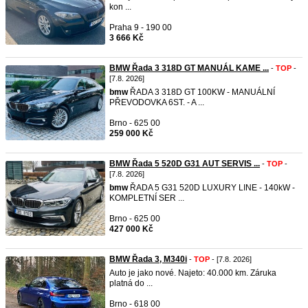
kon ...
Praha 9 - 190 00
3 666 Kč
BMW Řada 3 318D GT MANUÁL KAME ...
-
TOP
-
[7.8. 2026]
bmw
ŘADA 3 318D GT 100KW - MANUÁLNÍ
PŘEVODOVKA 6ST. - A ...
Brno - 625 00
259 000 Kč
BMW Řada 5 520D G31 AUT SERVIS ...
-
TOP
-
[7.8. 2026]
bmw
ŘADA 5 G31 520D LUXURY LINE - 140kW -
KOMPLETNÍ SER ...
Brno - 625 00
427 000 Kč
BMW Řada 3, M340i
-
TOP
- [7.8. 2026]
Auto je jako nové. Najeto: 40.000 km. Záruka
platná do ...
Brno - 618 00