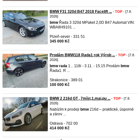
BMW F31 320d B47 2018 Facelift ...
-
TOP
- [7.8.
2026]
bmw
Řada 3 320d MPaket 2,0D B47 Automat VIN:
WBA8H9101 ...
Plzeň-sever - 331 51
345 000 Kč
Prodám BMW118 Rada1 rok Výrob ...
-
TOP
- [7.8.
2026]
bmw
rada
1... 118i - 3.11. - 15:15 Prodám
bmw
Řada1. R ...
Strakonice - 389 01
100 000 Kč
BMW 2 216d GT , 7míst,1.maj,pu ...
-
TOP
- [7.8.
2026]
Nabízím k prodeji
bmw
216d – praktické, úsporné
a zárov ...
Ostrava - 702 00
414 000 Kč