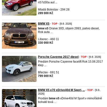
n57d30a aut ...
Mladá Boleslav - 294 28
289 000 Kč
BMW X5
-
TOP
- [9.8. 2026]
bmw
x5
Draive 30D, objem 2993, palivo diesel,
Rok auta ...
Liberec - 460 11
330 000 Kč
Porsche Cayenne 2017 diesel
-
TOP
- [9.8. 2026]
Predám Porsche Cayenne facelift Rok 15.06.2017
klep ...
Břeclav - 691 51
799 000 Kč
BMW X5 e70 xDrive40d M Sport, ...
-
TOP
- [9.8.
2026]
Prodám
bmw
x5
xDrive40d M Sport v mimořádně
bohaté tová ...