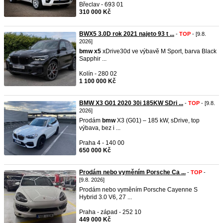
Břeclav - 693 01
310 000 Kč
BWX5 3.0D rok 2021 najeto 93 t ...
-
TOP
- [9.8.
2026]
bmw
x5
xDrive30d ve výbavě M Sport, barva Black
Sapphir ...
Kolín - 280 02
1 100 000 Kč
BMW X3 G01 2020 30i 185KW SDri ...
-
TOP
- [9.8.
2026]
Prodám
bmw
X3 (G01) – 185 kW, sDrive, top
výbava, bez i ...
Praha 4 - 140 00
650 000 Kč
Prodám nebo vyměním Porsche Ca ...
-
TOP
-
[9.8. 2026]
Prodám nebo vyměním Porsche Cayenne S
Hybrid 3.0 V6, 27 ...
Praha - západ - 252 10
449 000 Kč