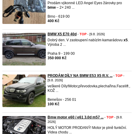
Prodám výkonné LED Angel Eyes žárovky pro
bmw
– 2× 240 ...
Brno - 619 00
400 Kč
BMW X5 E70 40d
-
TOP
- [9.8. 2026]
Dobrý den. V zastoupení nabízím kamarádovu
x5
.
Výroba 2 ...
Praha 9 - 199 00
350 000 Kč
PRODÁM DÍLY NA BMW E53 X5 R.V. ...
-
TOP
-
[9.8. 2026]
veškeré Díly!Motor,převodovka,plechařina.Facelift ,
KOŽ ...
Benešov - 256 01
100 Kč
Bmw motor e60 / e61 3.0d m57 ...
-
TOP
- [9.8.
2026]
HOLÝ MOTOR PRODANÝ! Motor je plně funkční.
Videa chodu ...