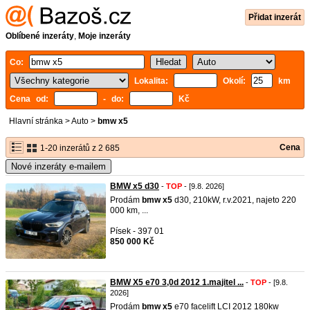
Přidat inzerát
Oblíbené inzeráty
,
Moje inzeráty
Co:
Lokalita:
Okolí:
km
Cena od:
- do:
Kč
Hlavní stránka
>
Auto
>
bmw x5
Cena
1-20 inzerátů z 2 685
Nové inzeráty e-mailem
BMW x5 d30
-
TOP
- [9.8. 2026]
Prodám
bmw
x5
d30, 210kW, r.v.2021, najeto 220
000 km, ...
Písek - 397 01
850 000 Kč
BMW X5 e70 3,0d 2012 1.majitel ...
-
TOP
- [9.8.
2026]
Prodám
bmw
x5
e70 facelift LCI 2012 180kw