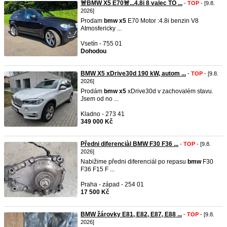
🚨BMW X5 E70🚨...4.8i 8 valec TO ...
-
TOP
- [9.8.
2026]
Prodam
bmw
x5
E70 Motor :4.8i benzin V8
Atmosfericky ...
Vsetín - 755 01
Dohodou
BMW X5 xDrive30d 190 kW, autom ...
-
TOP
- [9.8.
2026]
Prodám
bmw
x5
xDrive30d v zachovalém stavu.
Jsem od no ...
Kladno - 273 41
349 000 Kč
Předni diferenciàl BMW F30 F36 ...
-
TOP
- [9.8.
2026]
Nabižime předni diferenciál po repasu
bmw
F30
F36 F15 F ...
Praha - západ - 254 01
17 500 Kč
BMW žárovky E81, E82, E87, E88 ...
-
TOP
- [9.8.
2026]