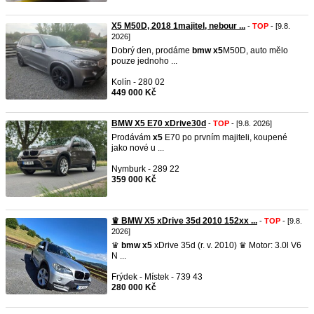
X5 M50D, 2018 1majitel, nebour ...
-
TOP
- [9.8.
2026]
Dobrý den, prodáme
bmw
x5
M50D, auto mělo
pouze jednoho ...
Kolín - 280 02
449 000 Kč
BMW X5 E70 xDrive30d
-
TOP
- [9.8. 2026]
Prodávám
x5
E70 po prvním majiteli, koupené
jako nové u ...
Nymburk - 289 22
359 000 Kč
♛ BMW X5 xDrive 35d 2010 152xx ...
-
TOP
- [9.8.
2026]
♛
bmw
x5
xDrive 35d (r. v. 2010) ♛ Motor: 3.0l V6
N ...
Frýdek - Místek - 739 43
280 000 Kč