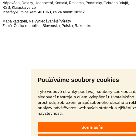
Nápověda
,
Dotazy
,
Hodnocení
,
Kontakt
,
Reklama
,
Podmínky
,
Ochrana údajů
,
RSS
,
Inzeráty Auto celkem:
401063
, za 24 hodin:
18562
Mapa kategorií
,
Nejvyhledávanější výrazy
Země:
Česká republika
,
Slovensko
,
Polsko
,
Rakousko
Používáme soubory cookies
Tyto webové stránky používají soubory cookies a d
sledovací nástroje s cílem vylepšení uživatelského
prostředí, zobrazení přizpůsobeného obsahu a rek
analýzy návštěvnosti webových stránek a zjištění z
návštěvnosti.
Souhlasím