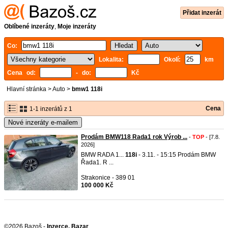
Přidat inzerát
Oblíbené inzeráty
,
Moje inzeráty
Co:
Lokalita:
Okolí:
km
Cena od:
- do:
Kč
Hlavní stránka
>
Auto
>
bmw1 118i
Cena
1-1 inzerátů z 1
Nové inzeráty e-mailem
Prodám BMW118 Rada1 rok Výrob ...
-
TOP
- [7.8.
2026]
BMW RADA 1...
118i
- 3.11. - 15:15 Prodám BMW
Řada1. R ...
Strakonice - 389 01
100 000 Kč
©2026 Bazoš -
Inzerce, Bazar