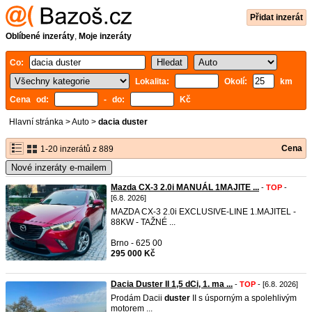
Přidat inzerát
Oblíbené inzeráty
,
Moje inzeráty
Co:
Lokalita:
Okolí:
km
Cena od:
- do:
Kč
Hlavní stránka
>
Auto
>
dacia duster
Cena
1-20 inzerátů z 889
Nové inzeráty e-mailem
Mazda CX-3 2.0i MANUÁL 1MAJITE ...
-
TOP
-
[6.8. 2026]
MAZDA CX-3 2.0i EXCLUSIVE-LINE 1.MAJITEL -
88KW - TAŽNÉ ...
Brno - 625 00
295 000 Kč
Dacia Duster II 1,5 dCi, 1. ma ...
-
TOP
- [6.8. 2026]
Prodám Dacii
duster
II s úsporným a spolehlivým
motorem ...