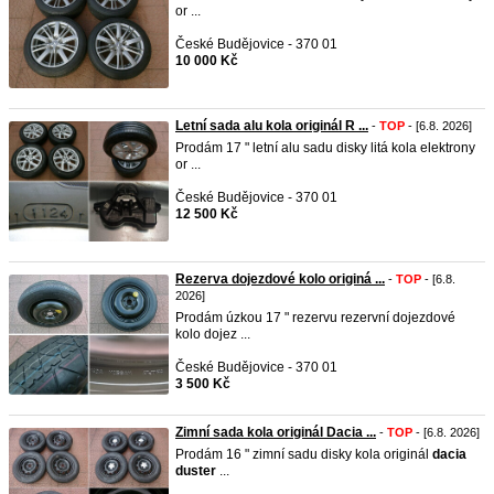
or ...
České Budějovice - 370 01
10 000 Kč
Letní sada alu kola originál R ...
-
TOP
- [6.8. 2026]
Prodám 17 " letní alu sadu disky litá kola elektrony
or ...
České Budějovice - 370 01
12 500 Kč
Rezerva dojezdové kolo originá ...
-
TOP
- [6.8.
2026]
Prodám úzkou 17 " rezervu rezervní dojezdové
kolo dojez ...
České Budějovice - 370 01
3 500 Kč
Zimní sada kola originál Dacia ...
-
TOP
- [6.8. 2026]
Prodám 16 " zimní sadu disky kola originál
dacia
duster
...