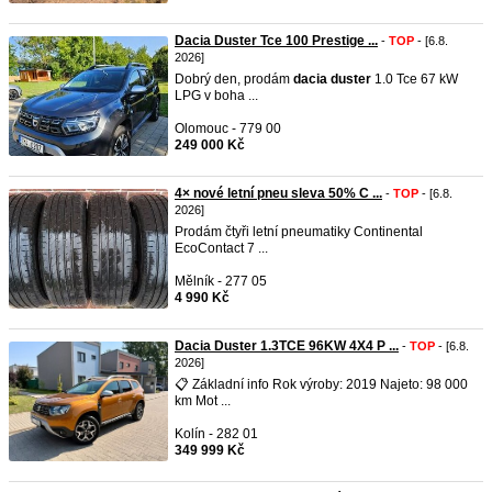
Dacia Duster Tce 100 Prestige ...
-
TOP
- [6.8.
2026]
Dobrý den, prodám
dacia
duster
1.0 Tce 67 kW
LPG v boha ...
Olomouc - 779 00
249 000 Kč
4× nové letní pneu sleva 50% C ...
-
TOP
- [6.8.
2026]
Prodám čtyři letní pneumatiky Continental
EcoContact 7 ...
Mělník - 277 05
4 990 Kč
Dacia Duster 1.3TCE 96KW 4X4 P ...
-
TOP
- [6.8.
2026]
📋 Základní info Rok výroby: 2019 Najeto: 98 000
km Mot ...
Kolín - 282 01
349 999 Kč