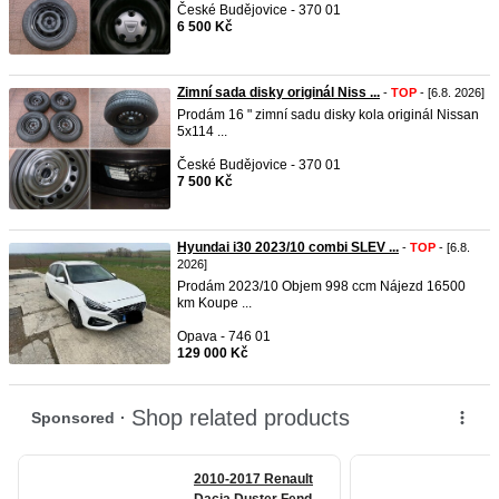
České Budějovice - 370 01
6 500 Kč
Zimní sada disky originál Niss ...
-
TOP
- [6.8. 2026]
Prodám 16 " zimní sadu disky kola originál Nissan
5x114 ...
České Budějovice - 370 01
7 500 Kč
Hyundai i30 2023/10 combi SLEV ...
-
TOP
- [6.8.
2026]
Prodám 2023/10 Objem 998 ccm Nájezd 16500
km Koupe ...
Opava - 746 01
129 000 Kč