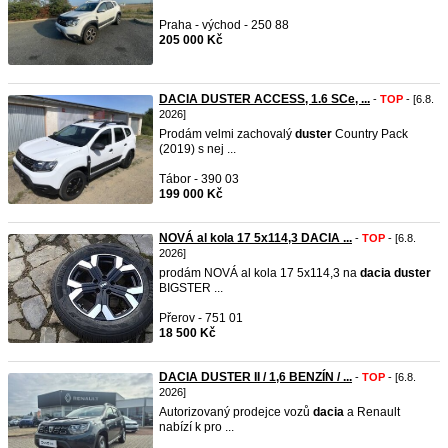
Praha - východ - 250 88
205 000 Kč
DACIA DUSTER ACCESS, 1.6 SCe, ...
-
TOP
- [6.8.
2026]
Prodám velmi zachovalý
duster
Country Pack
(2019) s nej ...
Tábor - 390 03
199 000 Kč
NOVÁ al kola 17 5x114,3 DACIA ...
-
TOP
- [6.8.
2026]
prodám NOVÁ al kola 17 5x114,3 na
dacia
duster
BIGSTER ...
Přerov - 751 01
18 500 Kč
DACIA DUSTER II / 1,6 BENZÍN / ...
-
TOP
- [6.8.
2026]
Autorizovaný prodejce vozů
dacia
a Renault
nabízí k pro ...