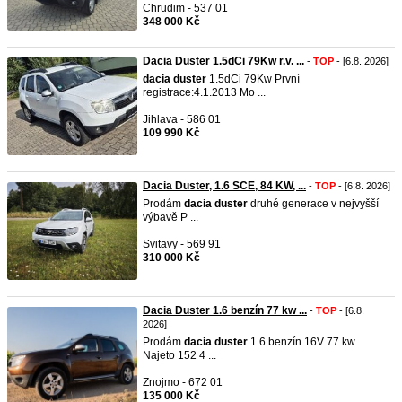
Chrudim - 537 01
348 000 Kč
Dacia Duster 1.5dCi 79Kw r.v. ...
-
TOP
- [6.8. 2026]
dacia
duster
1.5dCi 79Kw První
registrace:4.1.2013 Mo ...
Jihlava - 586 01
109 990 Kč
Dacia Duster, 1.6 SCE, 84 KW, ...
-
TOP
- [6.8. 2026]
Prodám
dacia
duster
druhé generace v nejvyšší
výbavě P ...
Svitavy - 569 91
310 000 Kč
Dacia Duster 1.6 benzín 77 kw ...
-
TOP
- [6.8.
2026]
Prodám
dacia
duster
1.6 benzín 16V 77 kw.
Najeto 152 4 ...
Znojmo - 672 01
135 000 Kč