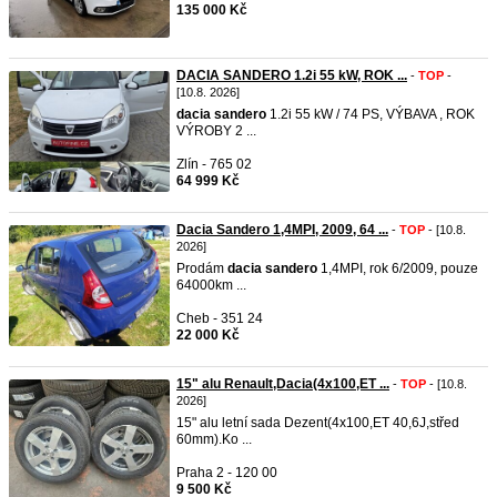
135 000 Kč
DACIA SANDERO 1.2i 55 kW, ROK ...
-
TOP
-
[10.8. 2026]
dacia
sandero
1.2i 55 kW / 74 PS, VÝBAVA , ROK
VÝROBY 2 ...
Zlín - 765 02
64 999 Kč
Dacia Sandero 1,4MPI, 2009, 64 ...
-
TOP
- [10.8.
2026]
Prodám
dacia
sandero
1,4MPI, rok 6/2009, pouze
64000km ...
Cheb - 351 24
22 000 Kč
15" alu Renault,Dacia(4x100,ET ...
-
TOP
- [10.8.
2026]
15" alu letní sada Dezent(4x100,ET 40,6J,střed
60mm).Ko ...
Praha 2 - 120 00
9 500 Kč