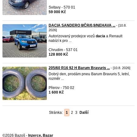
Svitavy - 570 01
59 000 Kč
DACIA SANDERO II/ČR/0,9/NEHAVA ...
- [10.8.
2026]
Autorizovaný prodejce vozů
dacia
a Renault
nabízí k pro ...
Chrudim - 537 01
128 800 Kč
205/60 R16 92 H Barum Bravuris ...
- [10.8. 2026]
Dobrý den, prodám pneu Barum Bravuris 5, letní,
rozměr ...
Přerov - 750 02
1 600 Kč
Stránka:
1
2
3
Další
©2026 Bazoš -
Inzerce, Bazar