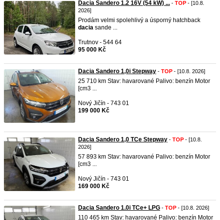
Dacia Sandero 1.2 16V (54 kW) ...
-
TOP
- [10.8.
2026]
Prodám velmi spolehlivý a úsporný hatchback
dacia
sande ...
Trutnov - 544 64
95 000 Kč
Dacia Sandero 1,0i Stepway
-
TOP
- [10.8. 2026]
25 710 km Stav: havarované Palivo: benzín Motor
[cm3 ...
Nový Jičín - 743 01
199 000 Kč
Dacia Sandero 1,0 TCe Stepway
-
TOP
- [10.8.
2026]
57 893 km Stav: havarované Palivo: benzín Motor
[cm3 ...
Nový Jičín - 743 01
169 000 Kč
Dacia Sandero 1.0i TCe+ LPG
-
TOP
- [10.8. 2026]
110 465 km Stav: havarované Palivo: benzín Motor