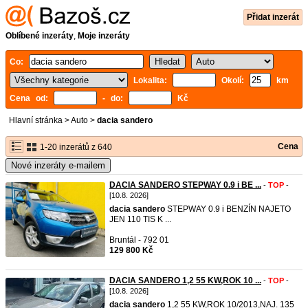
Přidat inzerát
Oblíbené inzeráty
,
Moje inzeráty
Co:
Lokalita:
Okolí:
km
Cena od:
- do:
Kč
Hlavní stránka
>
Auto
>
dacia sandero
Cena
1-20 inzerátů z 640
Nové inzeráty e-mailem
DACIA SANDERO STEPWAY 0.9 i BE ...
-
TOP
-
[10.8. 2026]
dacia
sandero
STEPWAY 0.9 i BENZÍN NAJETO
JEN 110 TIS K ...
Bruntál - 792 01
129 800 Kč
DACIA SANDERO 1,2 55 KW,ROK 10 ...
-
TOP
-
[10.8. 2026]
dacia
sandero
1,2 55 KW,ROK 10/2013,NAJ. 135