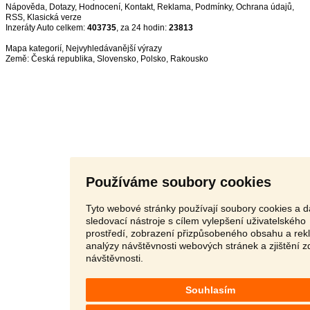
Nápověda
,
Dotazy
,
Hodnocení
,
Kontakt
,
Reklama
,
Podmínky
,
Ochrana údajů
,
RSS
,
Inzeráty Auto celkem:
403735
, za 24 hodin:
23813
Mapa kategorií
,
Nejvyhledávanější výrazy
Země:
Česká republika
,
Slovensko
,
Polsko
,
Rakousko
Používáme soubory cookies
Tyto webové stránky používají soubory cookies a d
sledovací nástroje s cílem vylepšení uživatelského
prostředí, zobrazení přizpůsobeného obsahu a rek
analýzy návštěvnosti webových stránek a zjištění z
návštěvnosti.
Souhlasím