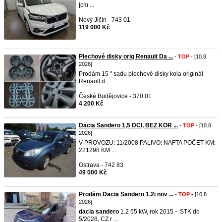
[cm ...
Nový Jičín - 743 01
119 000 Kč
Plechové disky orig Renault Da ...
-
TOP
- [10.8.
2026]
Prodám 15 " sadu plechové disky kola originál
Renault d ...
České Budějovice - 370 01
4 200 Kč
Dacia Sandero 1,5 DCI, BEZ KOR ...
-
TOP
- [10.8.
2026]
V PROVOZU: 11/2008 PALIVO: NAFTA POČET KM:
221298 KM ...
Ostrava - 742 83
49 000 Kč
Prodám Dacia Sandero 1.2i nov ...
-
TOP
- [10.8.
2026]
dacia
sandero
1.2 55 kW, rok 2015 – STK do
5/2028, CZ r ...