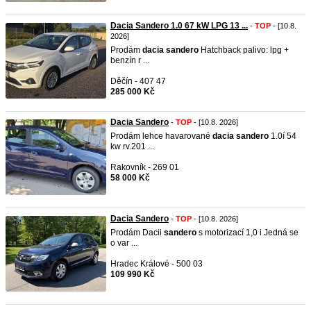
Dacia Sandero 1.0 67 kW LPG 13 ...
-
TOP
- [10.8.
2026]
Prodám
dacia
sandero
Hatchback palivo: lpg +
benzín r ...
Děčín - 407 47
285 000 Kč
Dacia Sandero
-
TOP
- [10.8. 2026]
Prodám lehce havarované
dacia
sandero
1.0í 54
kw rv.201 ...
Rakovník - 269 01
58 000 Kč
Dacia Sandero
-
TOP
- [10.8. 2026]
Prodám Dacii
sandero
s motorizací 1,0 i Jedná se
o var ...
Hradec Králové - 500 03
109 990 Kč