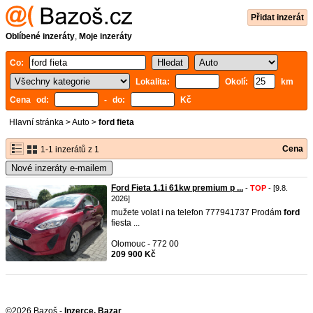
Přidat inzerát
Oblíbené inzeráty
,
Moje inzeráty
Co:
Lokalita:
Okolí:
km
Cena od:
- do:
Kč
Hlavní stránka
>
Auto
>
ford fieta
Cena
1-1 inzerátů z 1
Nové inzeráty e-mailem
Ford Fieta 1.1i 61kw premium p ...
-
TOP
- [9.8.
2026]
mužete volat i na telefon 777941737 Prodám
ford
fiesta ...
Olomouc - 772 00
209 900 Kč
©2026 Bazoš -
Inzerce, Bazar