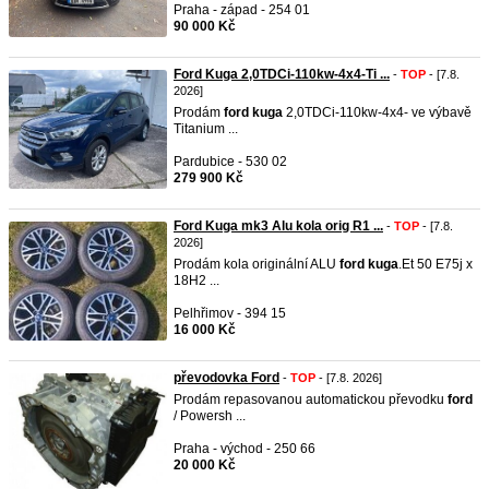
Praha - západ - 254 01
90 000 Kč
Ford Kuga 2,0TDCi-110kw-4x4-Ti ...
-
TOP
- [7.8.
2026]
Prodám
ford
kuga
2,0TDCi-110kw-4x4- ve výbavě
Titanium ...
Pardubice - 530 02
279 900 Kč
Ford Kuga mk3 Alu kola orig R1 ...
-
TOP
- [7.8.
2026]
Prodám kola originální ALU
ford
kuga
.Et 50 E75j x
18H2 ...
Pelhřimov - 394 15
16 000 Kč
převodovka Ford
-
TOP
- [7.8. 2026]
Prodám repasovanou automatickou převodku
ford
/ Powersh ...
Praha - východ - 250 66
20 000 Kč