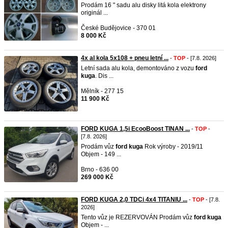
Prodám 16 " sadu alu disky litá kola elektrony
originál ...
České Budějovice - 370 01
8 000 Kč
4x al kola 5x108 + pneu letní ...
-
TOP
- [7.8. 2026]
Letní sada alu kola, demontováno z vozu
ford
kuga
. Dis ...
Mělník - 277 15
11 900 Kč
FORD KUGA 1,5i EcooBoost TINAN ...
-
TOP
-
[7.8. 2026]
Prodám vůz
ford
kuga
Rok výroby - 2019/11
Objem - 149 ...
Brno - 636 00
269 000 Kč
FORD KUGA 2,0 TDCi 4x4 TITANIU ...
-
TOP
- [7.8.
2026]
Tento vůz je REZERVOVÁN Prodám vůz
ford
kuga
Objem - ...