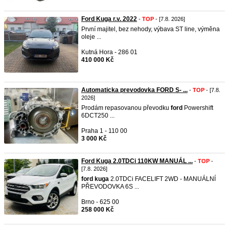
Ford Kuga r.v. 2022
-
TOP
- [7.8. 2026]
První majitel, bez nehody, výbava ST line, výměna
oleje ...
Kutná Hora - 286 01
410 000 Kč
Automaticka prevodovka FORD S- ...
-
TOP
- [7.8.
2026]
Prodám repasovanou převodku
ford
Powershift
6DCT250 ...
Praha 1 - 110 00
3 000 Kč
Ford Kuga 2.0TDCi 110KW MANUÁL ...
-
TOP
-
[7.8. 2026]
ford
kuga
2.0TDCi FACELIFT 2WD - MANUÁLNÍ
PŘEVODOVKA 6S ...
Brno - 625 00
258 000 Kč