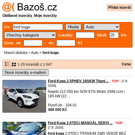
Přidat inzerát
Oblíbené inzeráty
,
Moje inzeráty
Co:
Lokalita:
Okolí:
km
Cena od:
- do:
Kč
Hlavní stránka
>
Auto
>
ford kuga
Cena
1-20 inzerátů z 1 047
Nové inzeráty e-mailem
Ford Kuga 2,5PHEV 165KW Titani ...
-
TOP
- [7.8.
2026]
Najeto 112 550 km SOH 97% Motor 2488 ccm /
165 kW (22 ...
Plzeň-jih - 334 01
468 000 Kč
Ford Kuga 2.0TDCi MANUÁL SERVI ...
-
TOP
-
[7.8. 2026]
ford
kuga
2.0TDCi TITANIUM 2WD VERZE BEZ