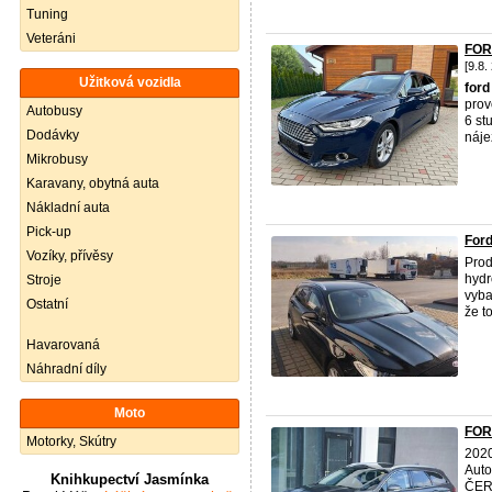
Tuning
Veteráni
FOR
[9.8.
Užitková vozidla
ford
prov
Autobusy
6 s
Dodávky
náje
Mikrobusy
Karavany, obytná auta
Nákladní auta
Pick-up
Ford
Vozíky, přívěsy
Prod
hydr
Stroje
vyba
Ostatní
že t
Havarovaná
Náhradní díly
Moto
FOR
Motorky, Skútry
2020
Aut
Knihkupectví Jasmínka
ČER