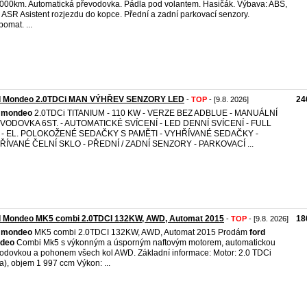
000km. Automatická převodovka. Pádla pod volantem. Hasičák. Výbava: ABS,
 ASR Asistent rozjezdu do kopce. Přední a zadní parkovací senzory.
omat. ...
d Mondeo 2.0TDCi MAN VÝHŘEV SENZORY LED
24
-
TOP
- [9.8. 2026]
mondeo
2.0TDCi TITANIUM - 110 KW - VERZE BEZ ADBLUE - MANUÁLNÍ
VODOVKA 6ST. - AUTOMATICKÉ SVÍCENÍ - LED DENNÍ SVÍCENÍ - FULL
 - EL. POLOKOŽENÉ SEDAČKY S PAMĚTI - VYHŘÍVANÉ SEDAČKY -
ŘÍVANÉ ČELNÍ SKLO - PŘEDNÍ / ZADNÍ SENZORY - PARKOVACÍ ...
d Mondeo MK5 combi 2.0TDCI 132KW, AWD, Automat 2015
18
-
TOP
- [9.8. 2026]
mondeo
MK5 combi 2.0TDCI 132KW, AWD, Automat 2015 Prodám
ford
deo
Combi Mk5 s výkonným a úsporným naftovým motorem, automatickou
odovkou a pohonem všech kol AWD. Základní informace: Motor: 2.0 TDCi
ta), objem 1 997 ccm Výkon: ...