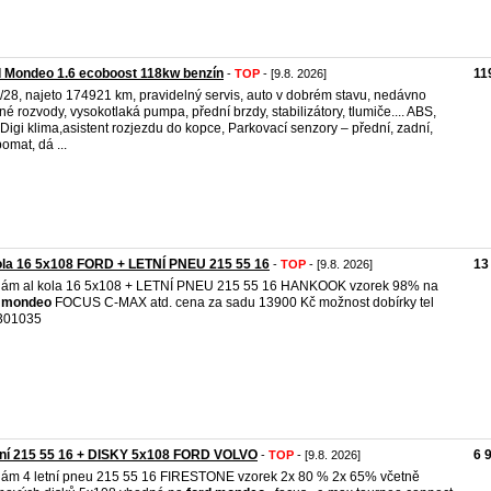
 Mondeo 1.6 ecoboost 118kw benzín
11
-
TOP
- [9.8. 2026]
3/28, najeto 174921 km, pravidelný servis, auto v dobrém stavu, nedávno
né rozvody, vysokotlaká pumpa, přední brzdy, stabilizátory, tlumiče.... ABS,
Digi klima,asistent rozjezdu do kopce, Parkovací senzory – přední, zadní,
omat, dá ...
ola 16 5x108 FORD + LETNÍ PNEU 215 55 16
13
-
TOP
- [9.8. 2026]
ám al kola 16 5x108 + LETNÍ PNEU 215 55 16 HANKOOK vzorek 98% na
mondeo
FOCUS C-MAX atd. cena za sadu 13900 Kč možnost dobírky tel
301035
tní 215 55 16 + DISKY 5x108 FORD VOLVO
6 
-
TOP
- [9.8. 2026]
ám 4 letní pneu 215 55 16 FIRESTONE vzorek 2x 80 % 2x 65% včetně