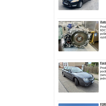
Aut
Pro
6DCT
pošk
vyzd
For
Pro
poct
(ser
jedné
FOR