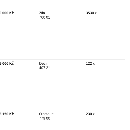
0 000 Kč
Zlín
3530 x
760 01
9 000 Kč
Děčín
122 x
407 21
3 150 Kč
Olomouc
230 x
779 00