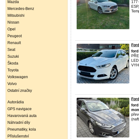
Mazda
177 
ESP,
Mercedes-Benz
Temp
Mitsubishi
Nissan
Opel
Peugeot
Renault
For
Seat
ford
PŘE
Suzuki
LED
Škoda
VYH
Toyota
Volkswagen
Volvo
Ostatní značky
For
Autorádia
ford
GPS navigace
mon
přev
Havarovaná auta
(naf
Náhradní díly
Pneumatiky, kola
Příslušenství