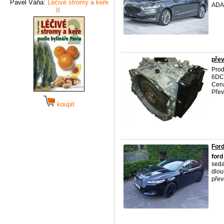
Pavel Váňa:
Léčivé stromy a keře
ADA
II.
pře
Pro
6DCT
Cena
Přev
koupit
Ford
ford
seda
dlou
přev