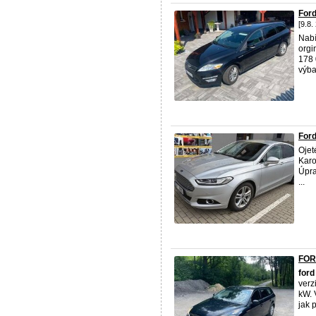
For
[9.8.
Nabí
orgi
178 
výba
Ford
Ojet
Karo
Úpra
...
FOR
ford
verz
kW. 
jak p