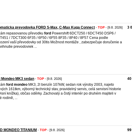
omaticka prevodovka FORD S-Max, C-Max Kuga Connect
3 
-
TOP
- [9.8. 2026]
dám repasovanou převodku
ford
Powershift 6DCT250 / 6DCT450 DSP6 /
451 / 7DCT300 6F35 / 6F50 / 6F55 8F35 / 8F40 / 8F57 Cena podle
ození vaší převodovky od 30tis Možnost montáže , zabezpečuje doručenie a
vihnutie prevodoviek ...
d Mondeo MK3 sedan
40
-
TOP
- [9.8. 2026]
dám
ford
mondeo
MK3, 2l benzín 107kW, sedan rok výroby 2003, najeto
ivých 161tkm, výborný technický stav, pravidelný servis, celá servisní historie
visní knížka), občas oděrky. Zachovalý a čistý interiér po druhém majiteli v
 rodině, ...
D MONDEO TITANIUM
99
-
TOP
- [9.8. 2026]