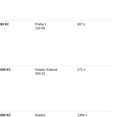
000 Kč
Praha 1
407 x
110 00
 000 Kč
Hradec Králové
271 x
500 02
 000 Kč
Kladno
1366 x