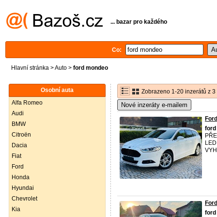
... bazar pro každého
Co:
Hlavní stránka
>
Auto
>
ford mondeo
Osobní auta
Zobrazeno 1-20 inzerátů z 3
Alfa Romeo
Nové inzeráty e-mailem
Audi
For
BMW
ford
Citroën
PŘE
LED
Dacia
VYH
Fiat
Ford
Honda
Hyundai
Chevrolet
For
Kia
ford