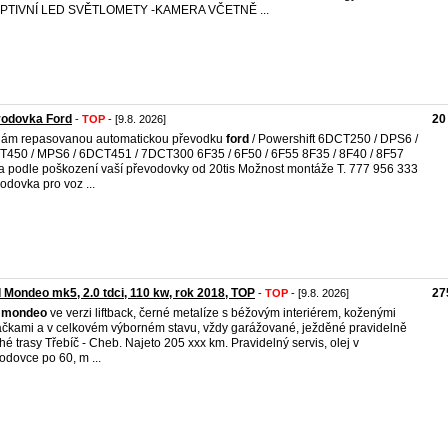
PTIVNÍ LED SVĚTLOMETY -KAMERA VČETNĚ ...
vodovka Ford
20
-
TOP
- [9.8. 2026]
dám repasovanou automatickou převodku
ford
/ Powershift 6DCT250 / DPS6 /
450 / MPS6 / 6DCT451 / 7DCT300 6F35 / 6F50 / 6F55 8F35 / 8F40 / 8F57
 podle poškození vaší převodovky od 20tis Možnost montáže T. 777 956 333
odovka pro voz ...
 Mondeo mk5, 2.0 tdci, 110 kw, rok 2018, TOP
27
-
TOP
- [9.8. 2026]
mondeo
ve verzi liftback, černé metalíze s béžovým interiérem, koženými
čkami a v celkovém výborném stavu, vždy garážované, ježděné pravidelně
hé trasy Třebíč - Cheb. Najeto 205 xxx km. Pravidelný servis, olej v
odovce po 60, m ...