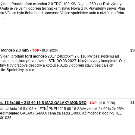
rý den, Prodám
ford
mondeo
2.0 TDCI 103 KW. Najeto 269 xxx Rok výroby
 Auto je ve velmi dobrém technickém stavu Nová STK Pravidelný servis Plná
va Vše co bylo třeba hned opraveno Velice spolehlivé auto a nízká spotřeba.
...
d Mondeo 2.0 mk5
15
-
TOP
- [9.8. 2026]
rý den, prodám
ford
mondeo
2017 248xxxkm 2.0 110 kW bez systému ad
 s automatickou převodovkou STK DO 03.2027. Nový rozvody kompletní. Olej
hny filtry brzdové destičky a kotouče. Auto v dobrém stavu bez dalších
tic. Spolehlivý motor, ...
kola 16 5x108 + 215 60 16 S-MAX GALAXY MONDEO
14
-
TOP
- [9.8. 2026]
ám al kola 16 5x108 + LETNÍ PNEU 215 60 16 SAVA vzorek 2x 99% 2x 95%
ord
mondeo
GALAXY S-MAX cena za sadu 14000 Kč možnost dobírky TEL
301035