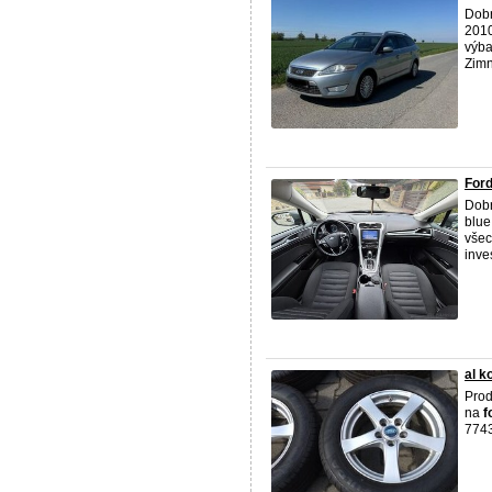
Dob
2010
výba
Zimn 
For
Dob
blue
všec
inves
al 
Prod
na
f
774