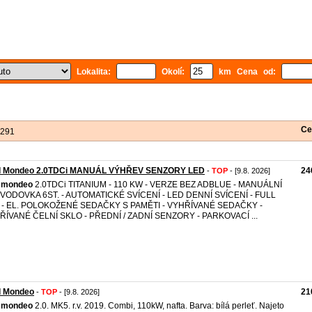
Lokalita:
Okolí:
km Cena od:
Ce
 291
d Mondeo 2.0TDCi MANUÁL VÝHŘEV SENZORY LED
24
-
TOP
- [9.8. 2026]
mondeo
2.0TDCi TITANIUM - 110 KW - VERZE BEZ ADBLUE - MANUÁLNÍ
VODOVKA 6ST. - AUTOMATICKÉ SVÍCENÍ - LED DENNÍ SVÍCENÍ - FULL
 - EL. POLOKOŽENÉ SEDAČKY S PAMĚTI - VYHŘÍVANÉ SEDAČKY -
ŘÍVANÉ ČELNÍ SKLO - PŘEDNÍ / ZADNÍ SENZORY - PARKOVACÍ ...
d Mondeo
21
-
TOP
- [9.8. 2026]
mondeo
2.0. MK5. r.v. 2019. Combi, 110kW, nafta. Barva: bílá perleť. Najeto