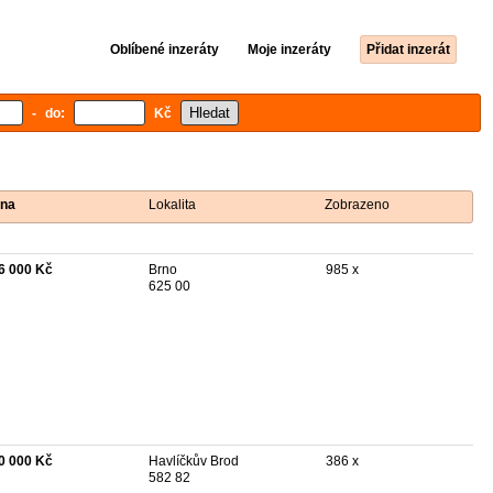
Oblíbené inzeráty
Moje inzeráty
Přidat inzerát
- do:
Kč
na
Lokalita
Zobrazeno
6 000 Kč
Brno
985 x
625 00
0 000 Kč
Havlíčkův Brod
386 x
582 82