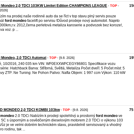
d Mondeo 2,0 TDCI 103KW Limitet Edition CHAMPIONS LEAGUE
15
-
TOP
-
 2026]
zím na prodej naše rodinné auto da se říct v top stavu plný servis pouze
nál
ford
mondeo
facelift po servisu !Důvod prodeje nový automobil. Najeto
000km,r.v. 2012,černa perletová metaliza karoserie a podvozek bez koroze!,
va voz. p ...
 Mondeo, 2.0 TDCi Automat
19
-
TOP
- [9.8. 2026]
é, 10/2016, 240 035 km VIN: WF0EXXWPCEGY86801 Specifikace vozu
série: Hatchback Barva: Stříbrná, Světlá, Metalíza Počet dveří: 5 Počet míst: 5
vy ZTP: Ne Tuning: Ne Pohon Palivo: Nafta Objem: 1 997 ccm Výkon: 110 kW
D MONDEO 2,0 TDCI KOMBI 103kw
75
-
TOP
- [9.8. 2026]
mondeo
2.0 TDCi Nabízím k prodeji spolehlivý a prostorný
ford
mondeo
ve
i 5C s úsporným a osvědčeným dieselovým motorem 2.0 TDCi o výkonu 103
Vůz je ve velmi dobrém technickém stavu, pravidelně servisovaný a vhodný
ro rodinu, tak ...