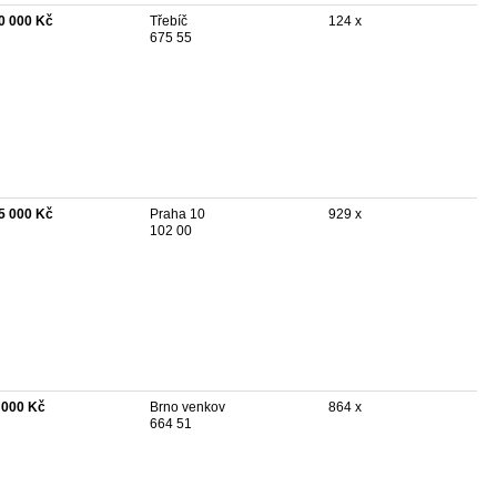
0 000 Kč
Třebíč
124 x
675 55
5 000 Kč
Praha 10
929 x
102 00
 000 Kč
Brno venkov
864 x
664 51