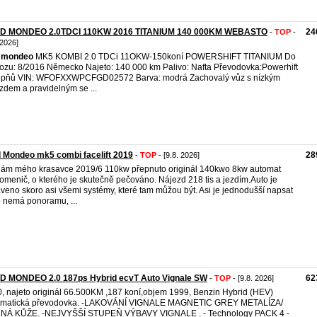
D MONDEO 2.0TDCI 110KW 2016 TITANIUM 140 000KM WEBASTO
24
-
TOP
-
 2026]
mondeo
MK5 KOMBI 2.0 TDCi 11OKW-150koní POWERSHIFT TITANIUM Do
ozu: 8/2016 Německo Najeto: 140 000 km Palivo: Nafta Převodovka:Powerhift
tupňů VIN: WFOFXXWPCFGD02572 Barva: modrá Zachovalý vůz s nízkým
zdem a pravidelným se ...
 Mondeo mk5 combi facelift 2019
28
-
TOP
- [9.8. 2026]
ám mého krasavce 2019/6 110kw přepnuto originál 140kwo 8kw automat
omenič, o kterého je skutečně pečováno. Nájezd 218 tis a jezdím.Auto je
veno skoro asi všemi systémy, které tam můžou být. Asi je jednodušší napsat
o nemá ponoramu, ...
D MONDEO 2.0 187ps Hybrid ecvT Auto Vignale SW
62
-
TOP
- [9.8. 2026]
, najeto originál 66.500KM ,187 koní,objem 1999, Benzin Hybrid (HEV)
omatická převodovka. -LAKOVÁNÍ VIGNALE MAGNETIC GREY METALÍZA/
NÁ KŮŽE. -NEJVYŠŠÍ STUPEŇ VÝBAVY VIGNALE . - Technology PACK 4 -