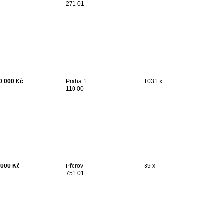
271 01
0 000 Kč
Praha 1
1031 x
110 00
 000 Kč
Přerov
39 x
751 01