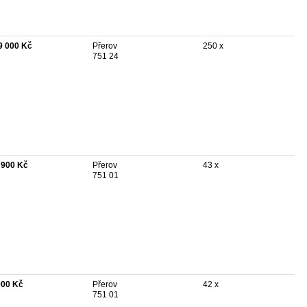
9 000 Kč
Přerov
250 x
751 24
 900 Kč
Přerov
43 x
751 01
900 Kč
Přerov
42 x
751 01