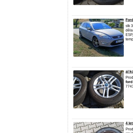
Ford
stk 
děla
ESP,
temp
al k
Prod
ford
774
4 le
Prod