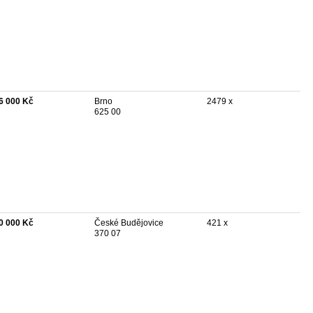
6 000 Kč
Brno
2479 x
625 00
0 000 Kč
České Budějovice
421 x
370 07