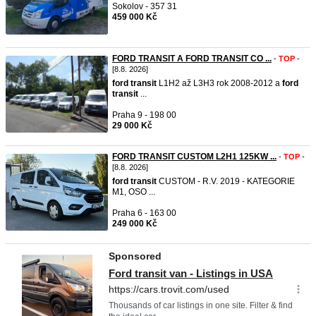
Sokolov - 357 31
459 000 Kč
FORD TRANSIT A FORD TRANSIT CO ...
-
TOP
-
[8.8. 2026]
ford
transit
L1H2 až L3H3 rok 2008-2012 a
ford
transit
...
Praha 9 - 198 00
29 000 Kč
FORD TRANSIT CUSTOM L2H1 125KW ...
-
TOP
-
[8.8. 2026]
ford
transit
CUSTOM - R.V. 2019 - KATEGORIE
M1, OSO ...
Praha 6 - 163 00
249 000 Kč