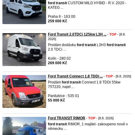
ford
transit
CUSTOM MILD HYBID - R.V. 2020 -
KATEG ...
Praha 6 - 163 00
259 000 Kč
Ford Transit 2.0TDCi 125kw L3H ...
-
TOP
- [8.8.
2026]
Prodám dodávku
ford
transit
L3H3
ford
transit
2.0 TDCi ...
Kolín - 280 02
269 000 Kč
Ford Transit Connect 1.8 TDDi ...
-
TOP
- [8.8. 2026]
Prodám
ford
transit
Connect 1.8 TDDi 55kw
75T220, najet ...
Pardubice - 535 01
55 000 Kč
Ford TRANSIT RIMOR
-
TOP
- [8.8. 2026]
ford
transit
RIMOR, 1 majitel- zakoupeno nové v
německu ...