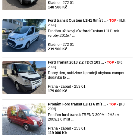
Kladno - 272 01
148 500 Kč
Ford transit Custom L1H1 9míst ...
-
TOP
- [8.8.
2026]
Prodám užitkový vůz
ford
Custom L1H1 rok
výroby:2015/7 ...
Kladno - 272 01
239 500 Kč
Ford Transit 2013 2.2 TDCI 103 ...
-
TOP
- [8.8.
2026]
Dobrý den, nabízíme k prodeji obytnou camper
dodávku fo ...
Praha - západ - 253 01
179 000 Kč
Prodám Ford transit L2H3 6 mís ...
-
TOP
- [8.8.
2026]
Prodám
ford
transit
TREND 300M L2H3 r.v.
2009/1 6 míst ...
Praha - západ - 253 01
119 000 Kč