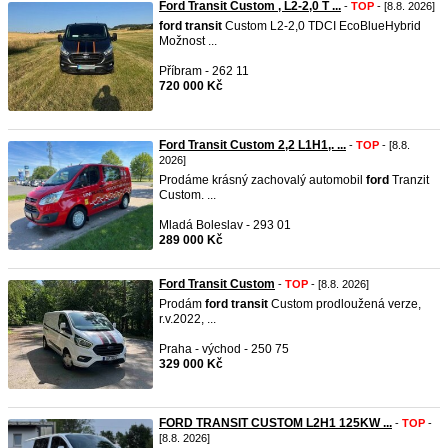
Ford Transit Custom , L2-2,0 T ...
-
TOP
- [8.8. 2026]
ford
transit
Custom L2-2,0 TDCI EcoBlueHybrid
Možnost ...
Příbram - 262 11
720 000 Kč
Ford Transit Custom 2,2 L1H1,. ...
-
TOP
- [8.8.
2026]
Prodáme krásný zachovalý automobil
ford
Tranzit
Custom. ...
Mladá Boleslav - 293 01
289 000 Kč
Ford Transit Custom
-
TOP
- [8.8. 2026]
Prodám
ford
transit
Custom prodloužená verze,
r.v.2022, ...
Praha - východ - 250 75
329 000 Kč
FORD TRANSIT CUSTOM L2H1 125KW ...
-
TOP
-
[8.8. 2026]