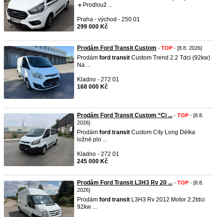
🔹Prodlouž ...
Praha - východ - 250 01
299 000 Kč
Prodám Ford Transit Custom
-
TOP
- [8.8. 2026]
Prodám
ford
transit
Custom Trend 2.2 Tdci (92kw)
Na ...
Kladno - 272 01
168 000 Kč
Prodám Ford Transit Custom “Ci ...
-
TOP
- [8.8.
2026]
Prodám
ford
transit
Custom City Long Délka
ložné plo ...
Kladno - 272 01
245 000 Kč
Prodám Ford Transit L3H3 Rv 20 ...
-
TOP
- [8.8.
2026]
Prodám
ford
transit
L3H3 Rv 2012 Motor 2.2tdci
92kw ...