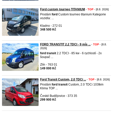
Ford custom tourneo TITANIUM
-
TOP
- [8.8. 2026]
Prodám
ford
Custom tourneo titanium Kategorie
vozidla: ...
Kladno - 272 01
348 500 Kč
FORD TRANSTIT 2.2 TDCI - 9 mís ...
-
TOP
- [8.8.
2026]
ford
transit
2.2 TDCI - 85 kw - 6 rychlostí - 2x
šoupač ...
Zlín - 763 01
149 000 Kč
Ford Transit Custom, 2.0 TDCi ...
-
TOP
- [8.8. 2026]
Prodám
ford
transit
Custom, 2.0 TDCi 103tkm
Klima TOP ...
České Budějovice - 373 35
299 900 Kč