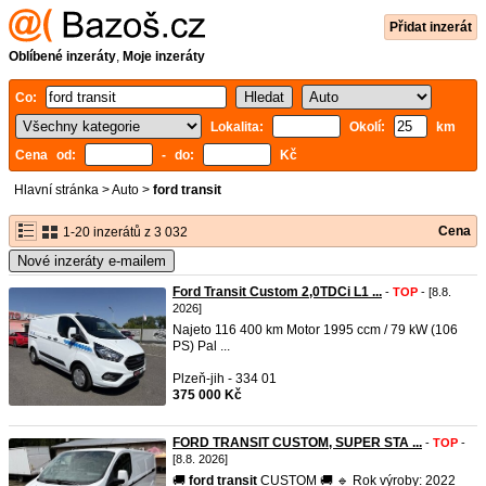
Přidat inzerát
Oblíbené inzeráty
,
Moje inzeráty
Co:
Lokalita:
Okolí:
km
Cena od:
- do:
Kč
Hlavní stránka
>
Auto
>
ford transit
Cena
1-20 inzerátů z 3 032
Nové inzeráty e-mailem
Ford Transit Custom 2,0TDCi L1 ...
-
TOP
- [8.8.
2026]
Najeto 116 400 km Motor 1995 ccm / 79 kW (106
PS) Pal ...
Plzeň-jih - 334 01
375 000 Kč
FORD TRANSIT CUSTOM, SUPER STA ...
-
TOP
-
[8.8. 2026]
🚚
ford
transit
CUSTOM 🚚 🔹 Rok výroby: 2022