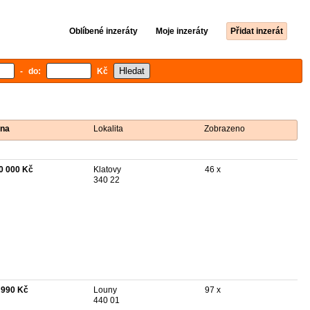
Oblíbené inzeráty
Moje inzeráty
Přidat inzerát
- do:
Kč
na
Lokalita
Zobrazeno
0 000 Kč
Klatovy
46 x
340 22
 990 Kč
Louny
97 x
440 01