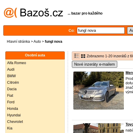
... bazar pro každého
Co:
Hlavní stránka
>
Auto
>
fungl nova
Osobní auta
Zobrazeno 1-20 inzerátů z 6
Alfa Romeo
Nové inzeráty e-mailem
Audi
Mer
BMW
Prod
Citroën
dofu
znač
Dacia
výmě
Fiat
Ford
Honda
Hyundai
Chevrolet
Toyo
Kia
nabí