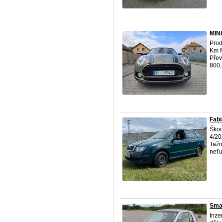
MIN
Prod
Km M
Přev
800,-
Fab
Škod
4/20
Tažn
neťuk
Smar
Inze