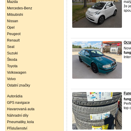
Mazda
malý
že j
Mercedes-Benz
spou
Mitsubishi
Nissan
Opel
Peugeot
Renault
Octa
Seat
Nové
fung
Suzuki
Inte
Škoda
Toyota
Volkswagen
Volvo
Ostatní značky
Fun
Autorádia
fung
GPS navigace
Perf
top 
Havarovaná auta
Náhradní díly
Pneumatiky, kola
Příslušenství