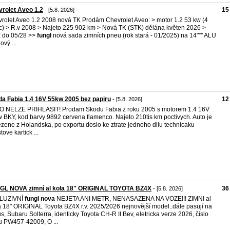
rolet Aveo 1.2
15
- [5.8. 2026]
rolet Aveo 1.2 2008 nová TK Prodám Chevrolet Aveo: > motor 1.2 53 kw (4
c) > R.v 2008 > Najeto 225 902 km > Nová TK (STK) dělána květen 2026 >
ž do 05/28 >>
fungl
nová sada zimních pneu (rok stará - 01/2025) na 14"'"' ALU
ový ...
a Fabia 1.4 16V 55kw 2005 bez papiru
12
- [5.8. 2026]
 NELZE PRIHLASIT! Prodam Skodu Fabia z roku 2005 s motorem 1.4 16V
 BKY, kod barvy 9892 cervena flamenco. Najeto 210tis km poctivych. Auto je
ezene z Holandska, po exportu doslo ke ztrate jednoho dilu technicaku
tove kartick ...
GL NOVA zimní al kola 18" ORIGINAL TOYOTA BZ4X
36
- [5.8. 2026]
LUZIVNÍ
fungl
nova
NEJETA ANI METR, NENASAZENA NA VOZE!!! ZIMNI al
 18" ORIGINAL Toyota BZ4X r.v. 2025/2026 nejnovější model..dále pasují na
s, Subaru Solterra, identicky Toyota CH-R II Bev, eletricka verze 2026, číslo
u PW457-42009, O ...