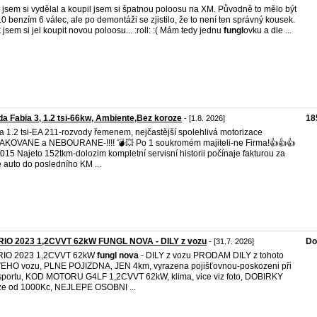
ak jsem si vydělal a koupil jsem si špatnou poloosu na XM. Původně to mělo být
.0 benzím 6 válec, ale po demontáži se zjistilo, že to není ten správný kousek.
k jsem si jel koupit novou poloosu... :roll: :( Mám tedy jednu
fungl
ovku a dle ...
a Fabia 3, 1.2 tsi-66kw, Ambiente,Bez koroze
18
- [1.8. 2026]
a 1.2 tsi-EA 211-rozvody řemenem, nejčastější spolehlivá motorizace
KOVANE a NEBOURANE-!!!! 💣💥 Po 1 soukromém majiteli-ne Firma!👍👍👍
015 Najeto 152tkm-dolozim kompletní servisní historii počínaje fakturou za
 auto do posledního KM ...
 RIO 2023 1,2CVVT 62kW FUNGL NOVA - DILY z vozu
Do
- [31.7. 2026]
 RIO 2023 1,2CVVT 62kW
fungl
nova
- DILY z vozu PRODAM DILY z tohoto
HO vozu, PLNE POJIZDNA, JEN 4km, vyrazena pojišťovnou-poskozeni při
sportu, KOD MOTORU G4LF 1,2CVVT 62kW, klima, vice viz foto, DOBIRKY
e od 1000Kc, NEJLEPE OSOBNI ...