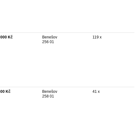
 000 Kč
Benešov
119 x
256 01
500 Kč
Benešov
41 x
258 01