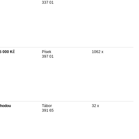
337 01
5 000 Kč
Písek
1062 x
397 01
hodou
Tábor
32 x
391 65