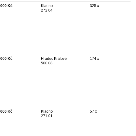
 000 Kč
Kladno
325 x
272 04
 000 Kč
Hradec Králové
174 x
500 08
 000 Kč
Kladno
57 x
271 01