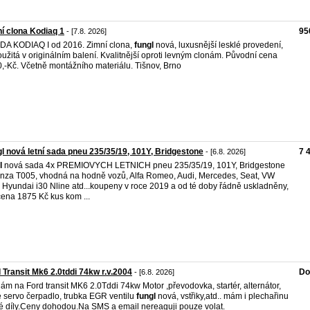
í clona Kodiaq 1
95
- [7.8. 2026]
A KODIAQ I od 2016. Zimní clona,
fungl
nová, luxusnější lesklé provedení,
užitá v originálním balení. Kvalitnější oproti levným clonám. Původní cena
,-Kč. Včetně montážního materiálu. Tišnov, Brno
l nová letní sada pneu 235/35/19, 101Y, Bridgestone
7 
- [6.8. 2026]
l
nová sada 4x PREMIOVYCH LETNICH pneu 235/35/19, 101Y, Bridgestone
nza T005, vhodná na hodně vozů, Alfa Romeo, Audi, Mercedes, Seat, VW
, Hyundai i30 Nline atd...koupeny v roce 2019 a od té doby řádně uskladněny,
cena 1875 Kč kus kom ...
 Transit Mk6 2.0tddi 74kw r.v.2004
Do
- [6.8. 2026]
ám na Ford transit MK6 2.0Tddi 74kw Motor ,převodovka, startér, alternátor,
 servo čerpadlo, trubka EGR ventilu
fungl
nová, vstřiky,atd.. mám i plechařinu
né díly.Ceny dohodou.Na SMS a email nereaguji pouze volat.