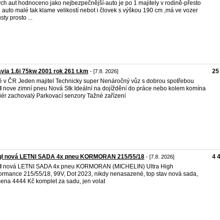
ch aut hodnoceno jako nejbezpečnější-auto je po 1 majitely v rodině-přesto
e auto malé tak klame velikostí nebot i človek s výškou 190 cm ,má ve vozer
sty prosto ...
via 1.6i 75kw 2001 rok 261 t.km
25
- [7.8. 2026]
 v ČR Jeden majitel Technicky super Nenáročný vůz s dobrou spotřebou
l
nove zimní pneu Nová Stk Ideální na dojíždění do práce nebo kolem komína
riér zachovalý Parkovací senzory Tažné zařízení
gl nová LETNI SADA 4x pneu KORMORAN 215/55/18
4 
- [7.8. 2026]
l
nová LETNI SADA 4x pneu KORMORAN (MICHELIN) Ultra High
ormance 215/55/18, 99V, Dot 2023, nikdy nenasazené, top stav nová sada,
cena 4444 Kč komplet za sadu, jen volat