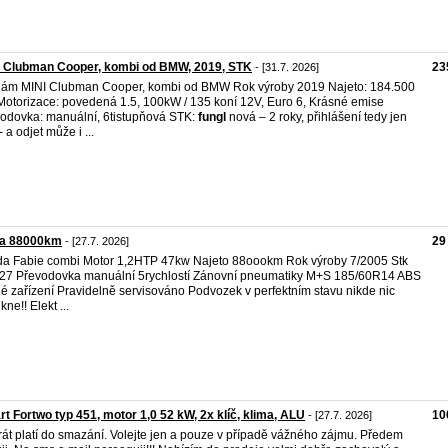
I Clubman Cooper, kombi od BMW, 2019, STK
23
- [31.7. 2026]
ám MINI Clubman Cooper, kombi od BMW Rok výroby 2019 Najeto: 184.500
otorizace: povedená 1.5, 100kW / 135 koní 12V, Euro 6, Krásné emise
odovka: manuální, 6tistupňová STK:
fungl
nová – 2 roky, přihlášení tedy jen
 a odjet může i ...
ia 88000km
29
- [27.7. 2026]
a Fabie combi Motor 1,2HTP 47kw Najeto 88oookm Rok výroby 7/2005 Stk
27 Převodovka manuální 5rychlostí Zánovní pneumatiky M+S 185/60R14 ABS
é zařízení Pravidelně servisováno Podvozek v perfektním stavu nikde nic
ne!! Elekt ...
t Fortwo typ 451, motor 1,0 52 kW, 2x klíč, klima, ALU
10
- [27.7. 2026]
rát platí do smazání. Volejte jen a pouze v případě vážného zájmu. Předem