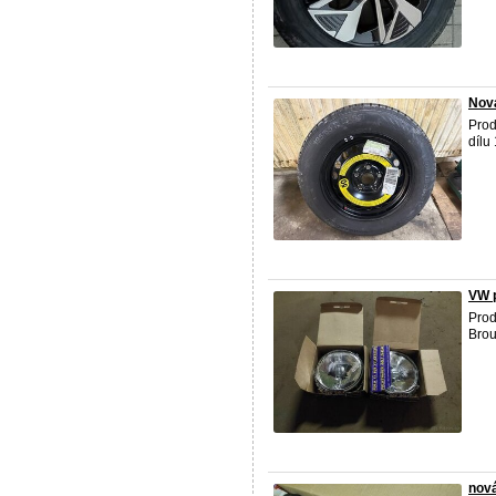
Nová
Pro
dílu
VW p
Pro
Brou
nov