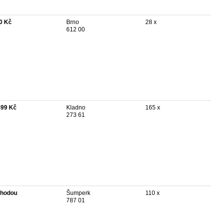
0 Kč
Brno
28 x
612 00
499 Kč
Kladno
165 x
273 61
hodou
Šumperk
110 x
787 01