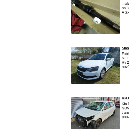
...t
na 3
A ta
Škod
Fabi
NELA
Rv 2
nové
Kia
Kia
NOVE
tran
pouz