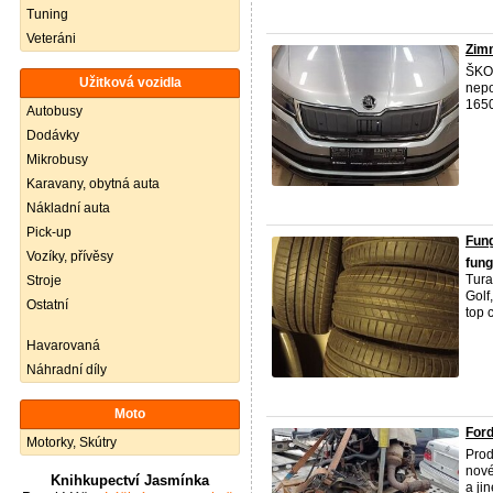
Tuning
Veteráni
Zimn
ŠKOD
Užitková vozidla
nepo
1650
Autobusy
Dodávky
Mikrobusy
Karavany, obytná auta
Nákladní auta
Pick-up
Fung
Vozíky, přívěsy
fung
Tura
Stroje
Golf
Ostatní
top 
Havarovaná
Náhradní díly
Moto
Ford
Motorky, Skútry
Prod
nové
Knihkupectví Jasmínka
a ji