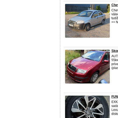
Chev
Chev
vále
tudí
>> N
Skod
AUTO
55kw
priv
(plas
FUN
EXK
sada
Lexu
disk