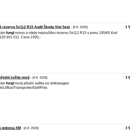
 rezerva 5x112 R15 Audi/ Škoda /Vw/ Seat
1 
- [5.8. 2026]
dám
fungl
novou a nikdy nepoužitou rezervu 5x112 R15 s pneu 195/65 Kod
 1Z0 601 011. Cena 1500,-
řední světla nová
3 
- [4.8. 2026]
dám
fungl
nová přední světla na Volkswagen
k/Lt/Bus/Transporter/Golf/Polo.
á poloosa XM
3 
- [4.8. 2026]