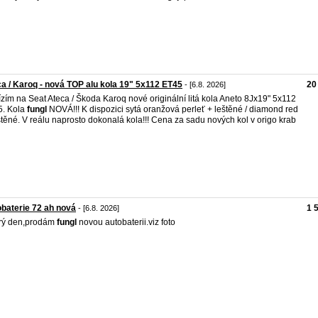
a / Karoq - nová TOP alu kola 19" 5x112 ET45
20
- [6.8. 2026]
zím na Seat Ateca / Škoda Karoq nové originální litá kola Aneto 8Jx19" 5x112
5. Kola
fungl
NOVÁ!!! K dispozici sytá oranžová perleť + leštěné / diamond red
štěné. V reálu naprosto dokonalá kola!!! Cena za sadu nových kol v origo krab
baterie 72 ah nová
1 
- [6.8. 2026]
rý den,prodám
fungl
novou autobaterii.viz foto