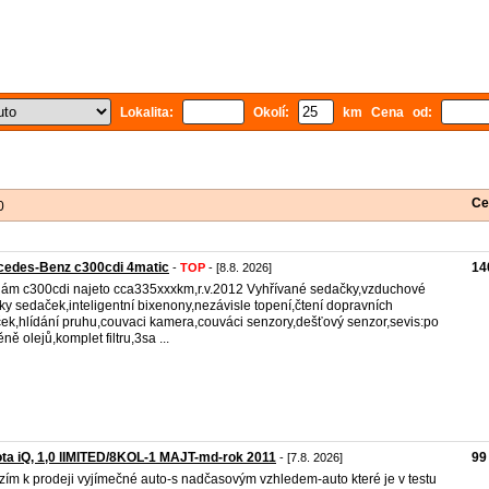
Lokalita:
Okolí:
km Cena od:
Ce
0
cedes-Benz c300cdi 4matic
14
-
TOP
- [8.8. 2026]
ám c300cdi najeto cca335xxxkm,r.v.2012 Vyhřívané sedačky,vzduchové
ky sedaček,inteligentní bixenony,nezávisle topení,čtení dopravních
ek,hlídání pruhu,couvaci kamera,couváci senzory,dešťový senzor,sevis:po
ně olejů,komplet filtru,3sa ...
ta iQ, 1,0 lIMITED/8KOL-1 MAJT-md-rok 2011
99
- [7.8. 2026]
zím k prodeji vyjímečné auto-s nadčasovým vzhledem-auto které je v testu