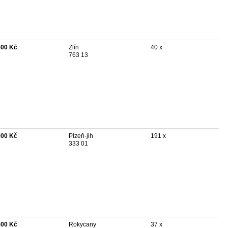
500 Kč
Zlín
40 x
763 13
000 Kč
Plzeň-jih
191 x
333 01
500 Kč
Rokycany
37 x