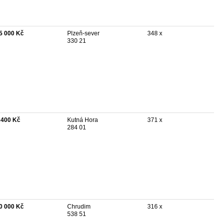
5 000 Kč
Plzeň-sever
348 x
330 21
 400 Kč
Kutná Hora
371 x
284 01
0 000 Kč
Chrudim
316 x
538 51