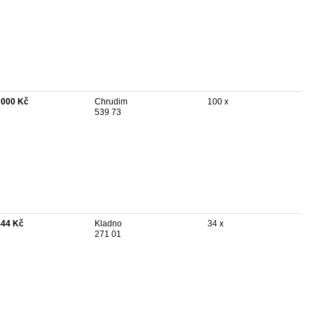
 000 Kč
Chrudim
100 x
539 73
444 Kč
Kladno
34 x
271 01