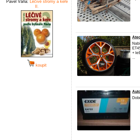
Pavel Váňa:
Léčivé stromy a keře
II.
Atec
Nabí
ET4
+ le
...
koupit
Auto
Dob