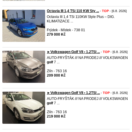
Octavia III 1,4 TSi 110 KW Sty ...
-
TOP
- [6.8. 2026]
Octavia III 1,4 TSi 110KW Style Plus – DIG.
KLIMATIZACE ...
Frýdek - Místek - 738 01
279 000 Kč
►Volkswagen Golf VII • 1.2TSI ...
-
TOP
- [6.8. 2026]
AUTO-FRYŠTÁK /// NA PRODEJ /// VOLKSWAGEN
golf
7 ...
Zlín - 763 16
209 000 Kč
►Volkswagen Golf VII • 1.2TSI ...
-
TOP
- [6.8. 2026]
AUTO-FRYŠTÁK /// NA PRODEJ /// VOLKSWAGEN
golf
7 ...
Zlín - 763 16
219 000 Kč