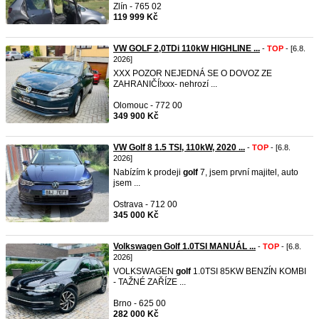
Zlín - 765 02
119 999 Kč
VW GOLF 2,0TDi 110kW HIGHLINE ...
-
TOP
- [6.8.
2026]
XXX POZOR NEJEDNÁ SE O DOVOZ ZE
ZAHRANIČÍ!xxx- nehrozí ...
Olomouc - 772 00
349 900 Kč
VW Golf 8 1.5 TSI, 110kW, 2020 ...
-
TOP
- [6.8.
2026]
Nabízím k prodeji
golf
7, jsem první majitel, auto
jsem ...
Ostrava - 712 00
345 000 Kč
Volkswagen Golf 1.0TSI MANUÁL ...
-
TOP
- [6.8.
2026]
VOLKSWAGEN
golf
1.0TSI 85KW BENZÍN KOMBI
- TAŽNÉ ZAŘÍZE ...
Brno - 625 00
282 000 Kč