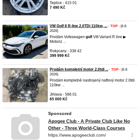
Teplice - 415 01
7 490 Kč
VW Golf 8 R-line 2.0TDi 110kw, ...
-
TOP
- [6.8.
2026]
Prodám Volkswagen
golf
VIII Variant R line ▶
Motoriz ...
Rokycany - 338 42
399 999 Kč
Prodám kompletní motor 2.0tdi ...
-
TOP
- [6.8.
2026]
Prodám kompletně nastrojený naftový motor 2.0tdi
110kw ...
Jihlava - 586 01
65 000 Kč