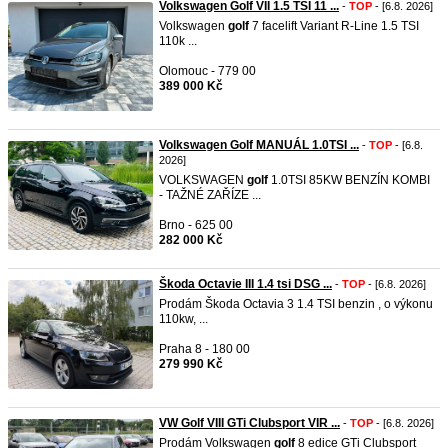
Volkswagen Golf VII 1.5 TSI 11 ...
-
TOP
- [6.8. 2026]
Volkswagen
golf
7 facelift Variant R-Line 1.5 TSI
110k ...
Olomouc - 779 00
389 000 Kč
Volkswagen Golf MANUÁL 1.0TSI ...
-
TOP
- [6.8.
2026]
VOLKSWAGEN
golf
1.0TSI 85KW BENZÍN KOMBI
- TAŽNÉ ZAŘÍZE ...
Brno - 625 00
282 000 Kč
Škoda Octavie III 1.4 tsi DSG ...
-
TOP
- [6.8. 2026]
Prodám Škoda Octavia 3 1.4 TSI benzin , o výkonu
110kw, ...
Praha 8 - 180 00
279 990 Kč
VW Golf VIII GTi Clubsport VIR ...
-
TOP
- [6.8. 2026]
Prodám Volkswagen
golf
8 edice GTi Clubsport