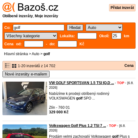
Přidat inzerát
Oblíbené inzeráty
,
Moje inzeráty
Co:
Lokalita:
Okolí:
km
Cena od:
- do:
Kč
Hlavní stránka
>
Auto
>
golf
Cena
1-20 inzerátů z 14 702
Nové inzeráty e-mailem
VW GOLF SPORTSVAN 1.5 TSI IQ.D ...
-
TOP
- [6.8.
2026]
Nabízíme k prodeji oblíbený rodinný
VOLKSWAGEN
golf
SPO ...
Zlín - 760 01
329 000 Kč
Volkswagen Golf Plus 1.2 TSI 7 ...
-
TOP
- [6.8.
2026]
Prodám velmi zachovalý Volkswagen
golf
Plus s