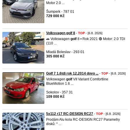
Motor 2.0 ...
Šumperk - 787 01
729 000 Kč
Volksvagen golf 8
-
TOP
- [6.8. 2026]
🚗 Volkswagen
golf
8 • Rok 2021 🟢 Motor: 2.0 TDI
(110 ...
Mladá Boleslav - 293 01
305 000 Kč
Golf 7 1.6tdi rok 12.2014 dovo ...
-
TOP
- [6.8. 2026]
Volkswagen
golf
VII Variant Comfortline
BlueMotion 1.6 ...
Sokolov - 357 31
109 000 Kč
5x112 r17 RC-DESIGN RC27
-
TOP
- [6.8. 2026]
Prodám Alu kola RC-DESIGN RC27 Parametry
disků: * ...