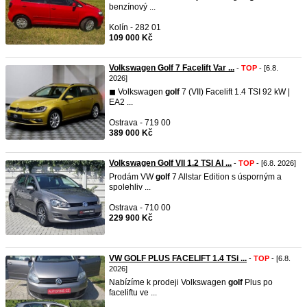
benzínový ...
Kolín - 282 01
109 000 Kč
Volkswagen Golf 7 Facelift Var ...
-
TOP
- [6.8.
2026]
◼︎ Volkswagen
golf
7 (VII) Facelift 1.4 TSI 92 kW |
EA2 ...
Ostrava - 719 00
389 000 Kč
Volkswagen Golf VII 1.2 TSI Al ...
-
TOP
- [6.8. 2026]
Prodám VW
golf
7 Allstar Edition s úsporným a
spolehliv ...
Ostrava - 710 00
229 900 Kč
VW GOLF PLUS FACELIFT 1.4 TSi ...
-
TOP
- [6.8.
2026]
Nabízíme k prodeji Volkswagen
golf
Plus po
faceliftu ve ...