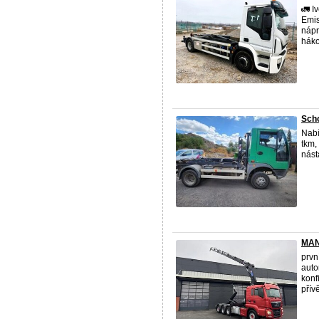
🚛 I
Emis
nápr
háko
Scho
Nabí
tkm,
nást
MAN 
prvn
auto
konf
přívě