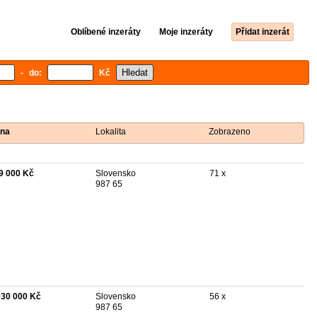
Oblíbené inzeráty
Moje inzeráty
Přidat inzerát
- do:
Kč
na
Lokalita
Zobrazeno
9 000 Kč
Slovensko
71 x
987 65
930 000 Kč
Slovensko
56 x
987 65