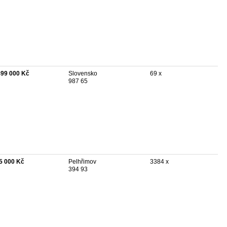
499 000 Kč
Slovensko
69 x
987 65
5 000 Kč
Pelhřimov
3384 x
394 93