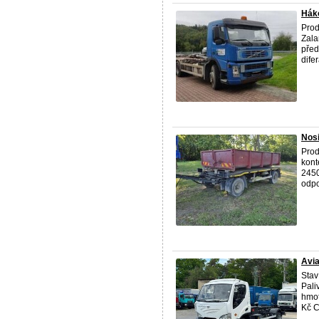
Háko
Prod
Zala
před
difer
Nos
Prod
kont
2450
odpov
Avia
Stav
Pali
hmot
Kč C