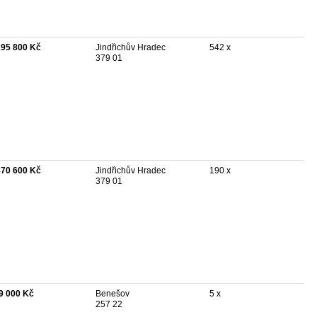
295 800 Kč
Jindřichův Hradec
542 x
379 01
870 600 Kč
Jindřichův Hradec
190 x
379 01
9 000 Kč
Benešov
5 x
257 22