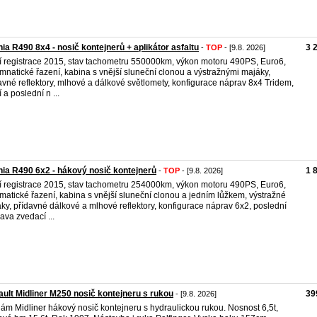
ia R490 8x4 - nosič kontejnerů + aplikátor asfaltu
3 
-
TOP
- [9.8. 2026]
í registrace 2015, stav tachometru 550000km, výkon motoru 490PS, Euro6,
mnatické řazení, kabina s vnější sluneční clonou a výstražnými majáky,
avné reflektory, mlhové a dálkové světlomety, konfigurace náprav 8x4 Tridem,
 a poslední n ...
ia R490 6x2 - hákový nosič kontejnerů
1 
-
TOP
- [9.8. 2026]
í registrace 2015, stav tachometru 254000km, výkon motoru 490PS, Euro6,
matické řazení, kabina s vnější sluneční clonou a jedním lůžkem, výstražné
ky, přídavné dálkové a mlhové reflektory, konfigurace náprav 6x2, poslední
ava zvedací ...
ult Midliner M250 nosič kontejneru s rukou
39
- [9.8. 2026]
ám Midliner hákový nosič kontejneru s hydraulickou rukou. Nosnost 6,5t,