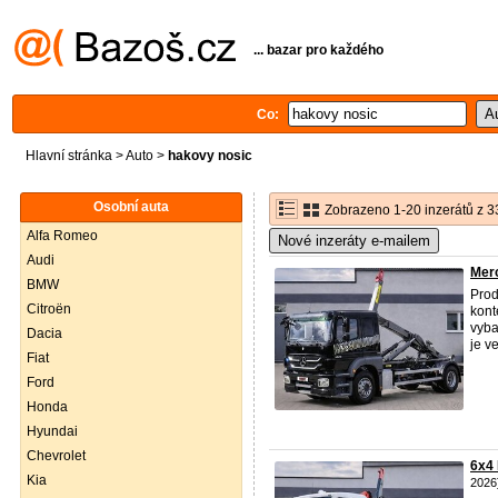
... bazar pro každého
Co:
Hlavní stránka
>
Auto
>
hakovy nosic
Osobní auta
Zobrazeno 1-20 inzerátů z 3
Alfa Romeo
Nové inzeráty e-mailem
Audi
Merc
BMW
Prod
Citroën
kont
vyba
Dacia
je v
Fiat
Ford
Honda
Hyundai
Chevrolet
6x4 
Kia
2026