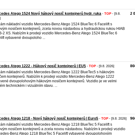
edes Atego 1524 Nový hákový nosič kontejnerů hydr. ruka
2 
-
TOP
- [9.8.
]
ám nákladní vozidlo Mercedes-Benz Atego 1524 BlueTec 6 Facelift s
vým nosičem kontejnerů, zcela novou nástavbou a hydraulickou rukou HIAB
B-2 XS. Nabízím k prodeji vozidlo Mercedes-Benz Atego 1524 BlueTec 6
lift vybavené dvoupoloho ...
edes Atego 1222 - Hákový nosič kontejnerů | EU5
86
-
TOP
- [9.8. 2026]
ám nákladní vozidlo Mercedes-Benz Atego 1222 BlueTec5 s hákovým
čem kontejnerů. Nabízím k prodeji vozidlo Mercedes-Benz Atego 1222
vené dvoupolohovým hákovým nosičem kontejnerů. Vozidlo je ve velmi
ém technickém i vizuálním stavu. ...
edes Atego 1218 - Nový hákový nosič kontejnerů | Euro5
96
-
TOP
- [9.8. 2026]
ám nákladní vozidlo Mercedes-Benz Atego 1218 BlueTec 5 Facelift s
vým nosičem kontejnerů a zcela novou nástavbou. Nabízím k prodeji vozidlo
edes-Benz Atego 1218 BlueTec 5 Facelift vybavené dvoupolohovým