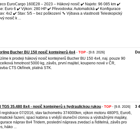
veco EuroCargo 160E28 – 2023 – Hákový nosič ✔️ Najeto: 96 085 km ✔️
e: Euro 6 ✔️ Výkon: 280 HP ✔️ Převodovka: Automatická ✔️ Konfigurace
av: 4x2 ✔️ Stav: 5/5 – bez poškození 🔧 Výbava a vlastnosti Teleskopický
vý nosič k ...
rling Bucher BU 150 nosič kontejnerů 4x4
Do
-
TOP
- [9.8. 2026]
zíme k prodeji hákový nosič kontejnerů Bucher BU 150 4x4, naj. pouze 90
 celková hmotnost 5000 kg, závěs, první majitel, koupeno nové v ČR,
avba CTS Okřínek, platná STK.
TGS 35.480 8x4 - nosič kontejnerů s hydraulickou rukou
3 
-
TOP
- [9.8. 2026]
í registrace 07/2016, stav tachometru 374000km, výkon motoru 480PS, Euro6,
matické řazení, spací kabina s vnější sluneční clonou a výstražnými majáky,
igurace náprav 8x4 Tridem, poslední náprava zvedací a řiditelná, závěs pro
s, háko ...