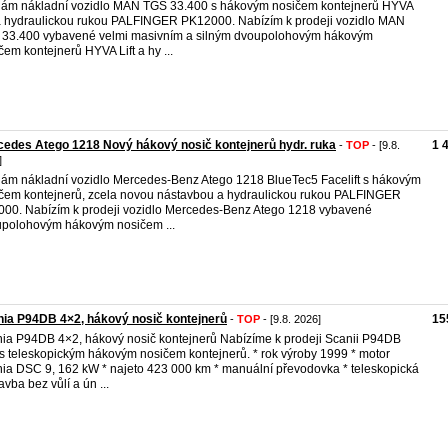
ám nákladní vozidlo MAN TGS 33.400 s hákovým nosičem kontejnerů HYVA
 a hydraulickou rukou PALFINGER PK12000. Nabízím k prodeji vozidlo MAN
33.400 vybavené velmi masivním a silným dvoupolohovým hákovým
čem kontejnerů HYVA Lift a hy ...
edes Atego 1218 Nový hákový nosič kontejnerů hydr. ruka
1 
-
TOP
- [9.8.
]
ám nákladní vozidlo Mercedes-Benz Atego 1218 BlueTec5 Facelift s hákovým
čem kontejnerů, zcela novou nástavbou a hydraulickou rukou PALFINGER
00. Nabízím k prodeji vozidlo Mercedes-Benz Atego 1218 vybavené
polohovým hákovým nosičem ...
ia P94DB 4×2, hákový nosič kontejnerů
15
-
TOP
- [9.8. 2026]
ia P94DB 4×2, hákový nosič kontejnerů Nabízíme k prodeji Scanii P94DB
s teleskopickým hákovým nosičem kontejnerů. * rok výroby 1999 * motor
ia DSC 9, 162 kW * najeto 423 000 km * manuální převodovka * teleskopická
avba bez vůlí a ún ...