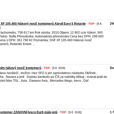
XF 105.460 Hákový nosič kontejnerů Abroll Euro 5 Retarde
29
-
TOP
- [9.8.
]
 tachometru: 758 617 km Rok výroby: 2010 Objem: 12 902 ccm Výkon: 340
alivo: Nafta Převodovka: Automatická převodovka Cena bez DPH: 299 000
ena s DPH: 361 790 Kč Poznámka: DAF XF 105.460 Hákový nosič
ejnerů, Retardér Emisn ...
ím hákový nosič kontejnerů
Do
-
TOP
- [9.8. 2026]
tavu nezáleží , možno i bez SPZ ci jen samostatnou nástavbu Okřínek ,
ha , Navara a jiné . Dojedu kamkoliv po ČR,za nabídky děkuji , inzerat platí do
ání Man TGL , Avia , Daewoo Avia , Mercedes Atego, Iveco , Daf
kontejner ZÁNOVNÍ Iveco Eur6 málo jeté
1 
-
TOP
- [9.8. 2026]