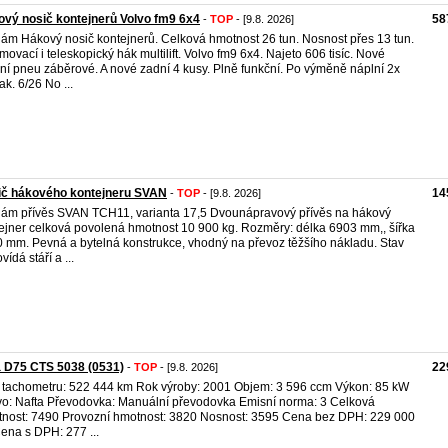
vý nosič kontejnerů Volvo fm9 6x4
58
-
TOP
- [9.8. 2026]
ám Hákový nosič kontejnerů. Celková hmotnost 26 tun. Nosnost přes 13 tun.
movací i teleskopický hák multilift. Volvo fm9 6x4. Najeto 606 tisíc. Nové
ní pneu záběrové. A nové zadní 4 kusy. Plně funkční. Po výměně náplní 2x
ak. 6/26 No ...
ič hákového kontejneru SVAN
14
-
TOP
- [9.8. 2026]
ám přívěs SVAN TCH11, varianta 17,5 Dvounápravový přívěs na hákový
ejner celková povolená hmotnost 10 900 kg. Rozměry: délka 6903 mm,, šířka
 mm. Pevná a bytelná konstrukce, vhodný na převoz těžšího nákladu. Stav
ídá stáří a ...
 D75 CTS 5038 (0531)
22
-
TOP
- [9.8. 2026]
 tachometru: 522 444 km Rok výroby: 2001 Objem: 3 596 ccm Výkon: 85 kW
vo: Nafta Převodovka: Manuální převodovka Emisní norma: 3 Celková
nost: 7490 Provozní hmotnost: 3820 Nosnost: 3595 Cena bez DPH: 229 000
ena s DPH: 277 ...