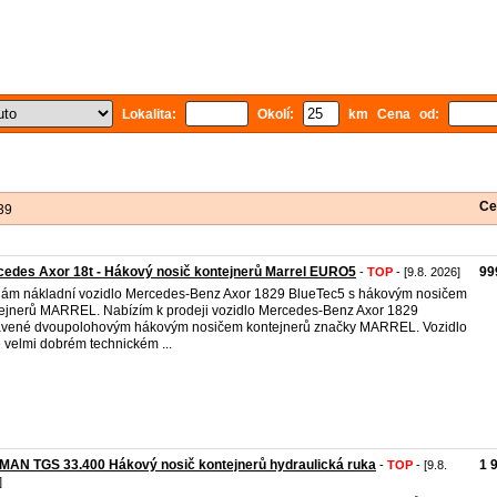
Lokalita:
Okolí:
km Cena od:
Ce
39
edes Axor 18t - Hákový nosič kontejnerů Marrel EURO5
99
-
TOP
- [9.8. 2026]
ám nákladní vozidlo Mercedes-Benz Axor 1829 BlueTec5 s hákovým nosičem
ejnerů MARREL. Nabízím k prodeji vozidlo Mercedes-Benz Axor 1829
vené dvoupolohovým hákovým nosičem kontejnerů značky MARREL. Vozidlo
e velmi dobrém technickém ...
MAN TGS 33.400 Hákový nosič kontejnerů hydraulická ruka
1 
-
TOP
- [9.8.
]