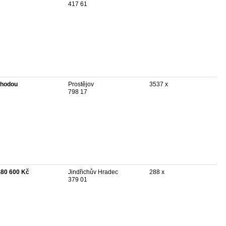
417 61
hodou
Prostějov
3537 x
798 17
480 600 Kč
Jindřichův Hradec
288 x
379 01