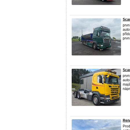
Scan
prvn
auto
příd
první
Scan
prvn
auto
majá
nápr
Rena
Prod