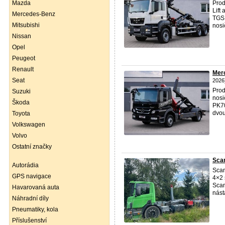
Mazda
Prod
Lift
Mercedes-Benz
TGS 
Mitsubishi
nosi
Nissan
Opel
Peugeot
Renault
Merc
Seat
2026
Prod
Suzuki
nosi
Škoda
PK70
dvou
Toyota
Volkswagen
Volvo
Ostatní značky
Scan
Autorádia
Scan
GPS navigace
4×2 
Scan
Havarovaná auta
nást
Náhradní díly
Pneumatiky, kola
Příslušenství