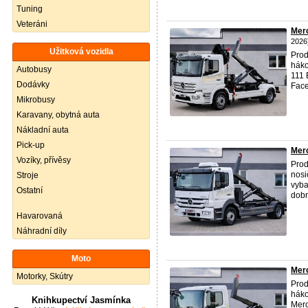
Tuning
Veteráni
Merc
2026
Užitková vozidla
Prod
háko
Autobusy
111 
Dodávky
Face
Mikrobusy
Karavany, obytná auta
Nákladní auta
Pick-up
Merc
Vozíky, přívěsy
Prod
nosi
Stroje
vyba
Ostatní
dobr
Havarovaná
Náhradní díly
Moto
Merc
Motorky, Skútry
Prod
háko
Knihkupectví Jasmínka
Merc