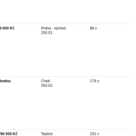
9 000 Kč
Praha - východ
86 x
250 01
hodou
Cheb
179 x
350 02
796 000 Kč
Teplice
191 x