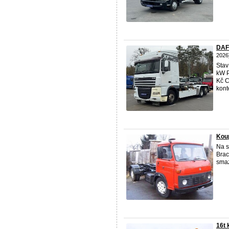
DAF 
2026
Stav
kW P
Kč C
kont
Koup
Na s
Brac
smaz
16t 