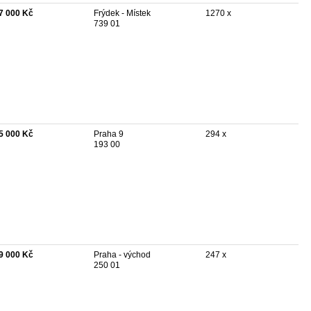
7 000 Kč
Frýdek - Místek
1270 x
739 01
5 000 Kč
Praha 9
294 x
193 00
9 000 Kč
Praha - východ
247 x
250 01