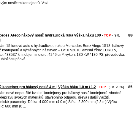
vým nosičem kontejnerů. Vozi ...
edes Atego hákový nosič hydraulická ruka výška háku 100
88
-
TOP
- [9.8.
]
ám 15 tunové auto s hydraulickou rukou Mercedes-Benz Atego 1518, hákový
č kontejnerů a výměnných nástaveb – r.v.: 07/2010, emisní třída: EURO 5,
to: 438537 km, objem motoru: 4249 cm³, výkon: 130 kW / 180 PS, převodovka:
ální 6stupňová ...
 kontejner pro hákový nosič 4 m | Výška háku 1,0 m / 1,2
85
-
TOP
- [9.8. 2026]
ám nové nepoužité kvalitní kontejnery pro hákový nosič kontejnerů, vhodné
přepravu sypkých materiálů, stavebního odpadu, dřeva i další využití.
nické parametry: Délka: 4 000 mm (4,0 m) Šířka: 2 300 mm (2,3 m) Výška
ic: 600 mm (0 ...