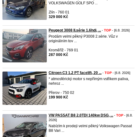
VOLKSWAGEN GOLF SPO ...
Zlín - 760 01
329 000 Kč
Peugeot 3008 II.série 1.6hdi, ...
-
TOP
- [6.8. 2026]
Prodám velmi pěkný P3008 2.série. Vůz v
originálním tov ...
Kroměříž - 769 01
287 000 Kč
Citroen C3 1.2 PT facelift, 20 ...
-
TOP
- [6.8. 2026]
* atmosférický motor s nepřímým vstřikem paliva,
nehroz ...
Přerov - 750 02
199 900 Kč
VW PASSAT B8 2.0TDI 140kw DSG, ...
-
TOP
- [6.8.
2026]
Nabízím k prodeji velmi pěkný Volkswagen Passat
B8 Vari ...