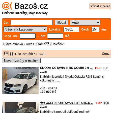
Přidat inzerát
Oblíbené inzeráty
,
Moje inzeráty
Co:
Lokalita:
Okolí:
km
Cena od:
- do:
Kč
Hlavní stránka
>
Auto
>
Kroměříž - Holešov
Cena
1-20 inzerátů z 12 428
Nové inzeráty e-mailem
ŠKODA OCTAVIA III RS COMBI 2.0 ...
-
TOP
- [6.8.
2026]
Nabízím k prodeji Škoda Octavia RS 3 kombi s
výkonným n ...
Zlín - 763 51
199 000 Kč
VW GOLF SPORTSVAN 1.5 TSI IQ.D ...
-
TOP
- [6.8.
2026]
Nabízíme k prodeji oblíbený rodinný