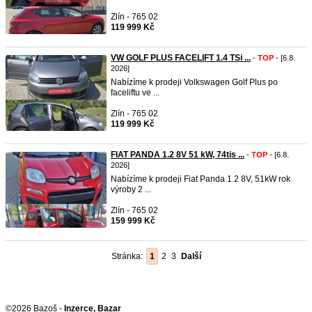
Zlín - 765 02
119 999 Kč
VW GOLF PLUS FACELIFT 1.4 TSi ...
-
TOP
- [6.8.
2026]
Nabízíme k prodeji Volkswagen Golf Plus po
faceliftu ve ...
Zlín - 765 02
119 999 Kč
FIAT PANDA 1.2 8V 51 kW, 74tis ...
-
TOP
- [6.8.
2026]
Nabízíme k prodeji Fiat Panda 1.2 8V, 51kW rok
výroby 2 ...
Zlín - 765 02
159 999 Kč
Stránka:
1
2
3
Další
©2026 Bazoš -
Inzerce, Bazar