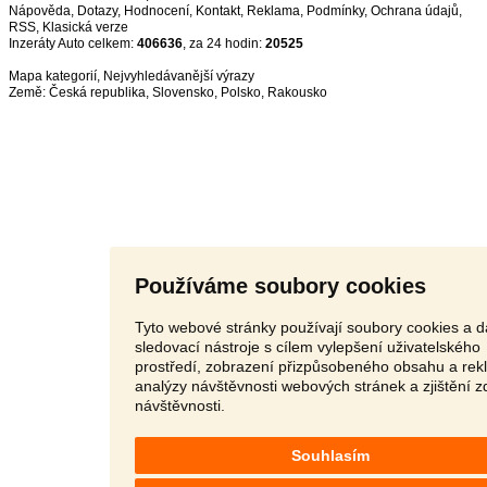
Nápověda
,
Dotazy
,
Hodnocení
,
Kontakt
,
Reklama
,
Podmínky
,
Ochrana údajů
,
RSS
,
Inzeráty Auto celkem:
406636
, za 24 hodin:
20525
Mapa kategorií
,
Nejvyhledávanější výrazy
Země:
Česká republika
,
Slovensko
,
Polsko
,
Rakousko
Používáme soubory cookies
Tyto webové stránky používají soubory cookies a d
sledovací nástroje s cílem vylepšení uživatelského
prostředí, zobrazení přizpůsobeného obsahu a rek
analýzy návštěvnosti webových stránek a zjištění z
návštěvnosti.
Souhlasím