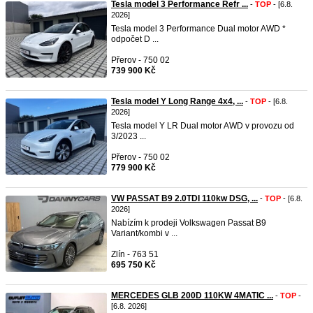
Tesla model 3 Performance Refr ...
-
TOP
- [6.8.
2026]
Tesla model 3 Performance Dual motor AWD *
odpočet D ...
Přerov - 750 02
739 900 Kč
Tesla model Y Long Range 4x4, ...
-
TOP
- [6.8.
2026]
Tesla model Y LR Dual motor AWD v provozu od
3/2023 ...
Přerov - 750 02
779 900 Kč
VW PASSAT B9 2.0TDI 110kw DSG, ...
-
TOP
- [6.8.
2026]
Nabízím k prodeji Volkswagen Passat B9
Variant/kombi v ...
Zlín - 763 51
695 750 Kč
MERCEDES GLB 200D 110KW 4MATIC ...
-
TOP
-
[6.8. 2026]