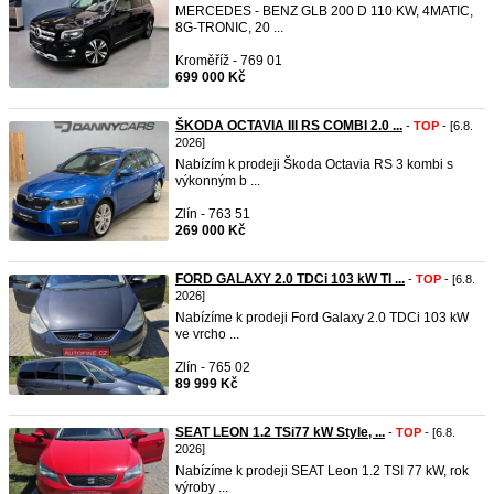
MERCEDES - BENZ GLB 200 D 110 KW, 4MATIC,
8G-TRONIC, 20 ...
Kroměříž - 769 01
699 000 Kč
ŠKODA OCTAVIA III RS COMBI 2.0 ...
-
TOP
- [6.8.
2026]
Nabízím k prodeji Škoda Octavia RS 3 kombi s
výkonným b ...
Zlín - 763 51
269 000 Kč
FORD GALAXY 2.0 TDCi 103 kW TI ...
-
TOP
- [6.8.
2026]
Nabízíme k prodeji Ford Galaxy 2.0 TDCi 103 kW
ve vrcho ...
Zlín - 765 02
89 999 Kč
SEAT LEON 1.2 TSi77 kW Style, ...
-
TOP
- [6.8.
2026]
Nabízíme k prodeji SEAT Leon 1.2 TSI 77 kW, rok
výroby ...