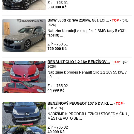
Zlín - 763 51
339 000 Kč
BMW 530d xDrive 210kw, G31 LCI ...
-
TOP
- [6.8.
2026]
Nabízím k prodeji velmi pěkné BMW řady 5 (G31
facelift) ...
Zlín - 763 51
729 000 Kč
RENAULT CLIO 1,2 16v BENZÍNOV ...
-
TOP
- [6.8.
2026]
Nabízíme k prodeji Renault Clio 1.2 16v 55 kW, v
pětid ...
Zlín - 765 02
44 999 Kč
BENZÍNOVÝ PEUGEOT 107 5 DV. KL ...
-
TOP
-
[6.8. 2026]
NABÍZÍME K PRODEJI HEZKOU STOSEDMIČKU ,
MĚSTKÉ AUTO SE ...
Zlín - 765 02
49 999 Kč