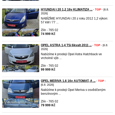
HYUNDAI i 20 1,2 16v KLIMATIZA ...
-
TOP
- [6.8.
2026]
NABÍZÍME HYUNDAI i 20 z roku 2012 1,2 výkon:
57 kW / 77 ...
Zlín - 765 02
74 999 Kč
OPEL ASTRA 1,4 TSi 6kvalt 2011 ...
-
TOP
- [6.8.
2026]
Nabízíme k prodeji Opel Astra Hatchback ve
vrcholné výb ...
Zlín - 765 02
99 999 Kč
OPEL MERIVA 1.6 16v AUTOMAT, A ...
-
TOP
-
[6.8. 2026]
Nabízíme k prodeji Opel Meriva s osvědčeným
benzínovým ...
Zlín - 765 02
79 999 Kč