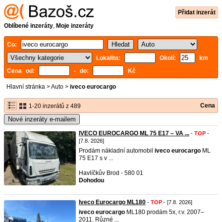
Přidat inzerát
Oblíbené inzeráty
,
Moje inzeráty
Co:
Lokalita:
Okolí:
km
Cena od:
- do:
Kč
Hlavní stránka
>
Auto
>
iveco eurocargo
Cena
1-20 inzerátů z 489
Nové inzeráty e-mailem
IVECO EUROCARGO ML 75 E17 – VA ...
-
TOP
-
[7.8. 2026]
Prodám nákladní automobil
iveco
eurocargo
ML
75 E17 s v ...
Havlíčkův Brod - 580 01
Dohodou
Iveco Eurocargo ML180
-
TOP
- [7.8. 2026]
iveco
eurocargo
ML180 prodám 5x, r.v. 2007–
2011. Různé ...