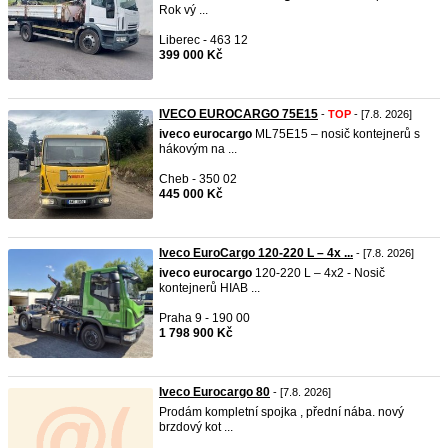
Rok vý ...
Liberec - 463 12
399 000 Kč
IVECO EUROCARGO 75E15
-
TOP
- [7.8. 2026]
iveco
eurocargo
ML75E15 – nosič kontejnerů s
hákovým na ...
Cheb - 350 02
445 000 Kč
Iveco EuroCargo 120-220 L – 4x ...
- [7.8. 2026]
iveco
eurocargo
120-220 L – 4x2 - Nosič
kontejnerů HIAB ...
Praha 9 - 190 00
1 798 900 Kč
Iveco Eurocargo 80
- [7.8. 2026]
Prodám kompletní spojka , přední nába. nový
brzdový kot ...