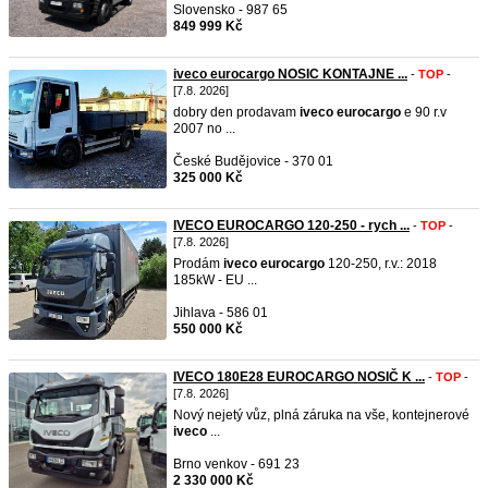
Slovensko - 987 65
849 999 Kč
iveco eurocargo NOSIC KONTAJNE ...
-
TOP
-
[7.8. 2026]
dobry den prodavam
iveco
eurocargo
e 90 r.v
2007 no ...
České Budějovice - 370 01
325 000 Kč
IVECO EUROCARGO 120-250 - rych ...
-
TOP
-
[7.8. 2026]
Prodám
iveco
eurocargo
120-250, r.v.: 2018
185kW - EU ...
Jihlava - 586 01
550 000 Kč
IVECO 180E28 EUROCARGO NOSIČ K ...
-
TOP
-
[7.8. 2026]
Nový nejetý vůz, plná záruka na vše, kontejnerové
iveco
...
Brno venkov - 691 23
2 330 000 Kč