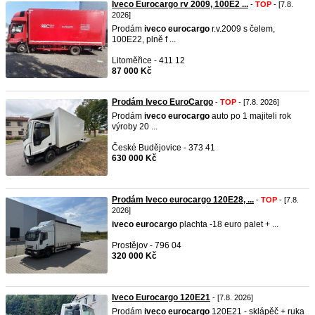
Iveco Eurocargo rv 2009, 100E2 ...
-
TOP
- [7.8.
2026]
Prodám
iveco
eurocargo
r.v.2009 s čelem,
100E22, plně f ...
Litoměřice - 411 12
87 000 Kč
Prodám Iveco EuroCargo
-
TOP
- [7.8. 2026]
Prodám
iveco
eurocargo
auto po 1 majiteli rok
výroby 20 ...
České Budějovice - 373 41
630 000 Kč
Prodám Iveco eurocargo 120E28, ...
-
TOP
- [7.8.
2026]
iveco
eurocargo
plachta -18 euro palet + ...
Prostějov - 796 04
320 000 Kč
Iveco Eurocargo 120E21
- [7.8. 2026]
Prodám
iveco
eurocargo
120E21 - sklápěč + ruka