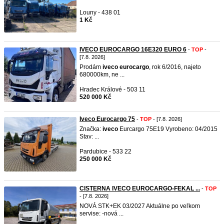
Louny - 438 01
1 Kč
IVECO EUROCARGO 16E320 EURO 6
-
TOP
-
[7.8. 2026]
Prodám
iveco
eurocargo
, rok 6/2016, najeto
680000km, ne ...
Hradec Králové - 503 11
520 000 Kč
Iveco Eurocargo 75
-
TOP
- [7.8. 2026]
Značka:
iveco
Eurcargo 75E19 Vyrobeno: 04/2015
Stav: ...
Pardubice - 533 22
250 000 Kč
CISTERNA IVECO EUROCARGO-FEKAL ...
-
TOP
- [7.8. 2026]
NOVÁ STK+EK 03/2027 Aktuálne po veľkom
servise: -nová ...