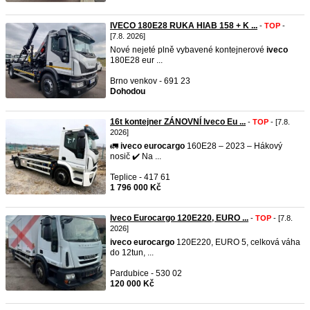
IVECO 180E28 RUKA HIAB 158 + K ...
-
TOP
-
[7.8. 2026]
Nové nejeté plně vybavené kontejnerové
iveco
180E28 eur ...
Brno venkov - 691 23
Dohodou
16t kontejner ZÁNOVNÍ Iveco Eu ...
-
TOP
- [7.8.
2026]
🚛
iveco
eurocargo
160E28 – 2023 – Hákový
nosič ✔️ Na ...
Teplice - 417 61
1 796 000 Kč
Iveco Eurocargo 120E220, EURO ...
-
TOP
- [7.8.
2026]
iveco
eurocargo
120E220, EURO 5, celková váha
do 12tun, ...
Pardubice - 530 02
120 000 Kč