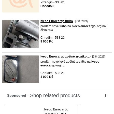
Plzeň-jih - 335 01
Dohodou
Iveco Eurocargo turbo
- [7.8. 2026]
prodám nové turbo na
iveco
eurocargo
, orginál
číslo 504 ...
Chrudim - 538 21
9 000 Kč
Iveco Eurocargo zpětné zrcátko ...
- [7.8. 2026]
prodám nové levé zpětné zrcátko na
iveco
eurocargo
orgi ...
Chrudim - 538 21
4 000 Kč