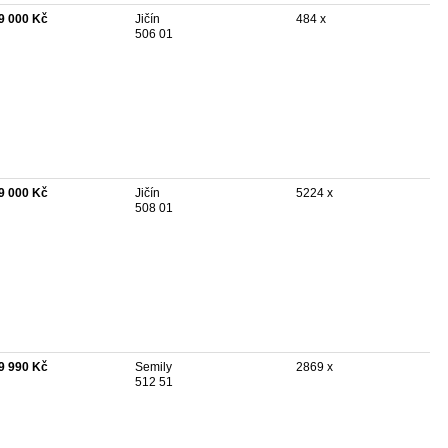
9 000 Kč
Jičín
484 x
506 01
9 000 Kč
Jičín
5224 x
508 01
9 990 Kč
Semily
2869 x
512 51