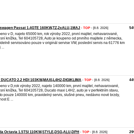
kswagen Passat 1.4GTE 160KW,TZ,2xALU,1MAJ
54
-
TOP
- [8.8. 2026]
eno v D,​ najeto 65000 km, rok výroby 2022, první majitel,​ nehavarované,​
isní knížka,​ Tel 604105728,​ Auto je koupeno od prvního majitele z německa,​
idelně servisováno pouze v originál servise VW,​ poslední servis na 61776 km ​
 ...
T DUCATO 2.2 HDI 103KW,MAXI,L4H2,DIGIKLIMA
44
-
TOP
- [8.8. 2026]
eno v D,​rok výroby 2022, najeto 140000 km, první majitel,​ nehavarované,​
isní knížka,​ Tel 604105728,​ Ducato maxi L4H2,​ auto je v perfektním stavu,​
to pouze 140000 km,​ pravidelný servis,​ slušné pneu,​ nedávno nové brzdy,​
ost E ...
da Octavia 1.5TSI 110KW,STYLE,DSG,ALU,DPH
29
-
TOP
- [8.8. 2026]