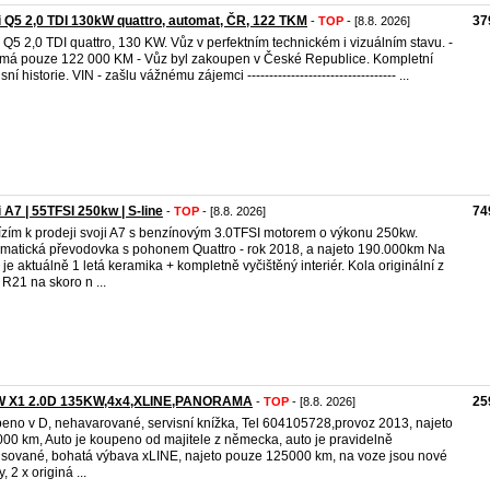
 Q5 2,0 TDI 130kW quattro, automat, ČR, 122 TKM
37
-
TOP
- [8.8. 2026]
 Q5 2,0 TDI quattro, 130 KW. Vůz v perfektním technickém i vizuálním stavu. -
má pouze 122 000 KM - Vůz byl zakoupen v České Republice. Kompletní
sní historie. VIN - zašlu vážnému zájemci ---------------------------------- ...
 A7 | 55TFSI 250kw | S-line
74
-
TOP
- [8.8. 2026]
zím k prodeji svoji A7 s benzínovým 3.0TFSI motorem o výkonu 250kw.
matická převodovka s pohonem Quattro - rok 2018, a najeto 190.000km Na
 je aktuálně 1 letá keramika + kompletně vyčištěný interiér. Kola originální z
R21 na skoro n ...
 X1 2.0D 135KW,4x4,XLINE,PANORAMA
25
-
TOP
- [8.8. 2026]
eno v D,​ nehavarované,​ servisní knížka,​ Tel 604105728,​provoz 2013, najeto
00 km, Auto je koupeno od majitele z německa,​ auto je pravidelně
isované,​ bohatá výbava xLINE,​ najeto pouze 125000 km,​ na voze jsou nové
,​ 2 x originá ...