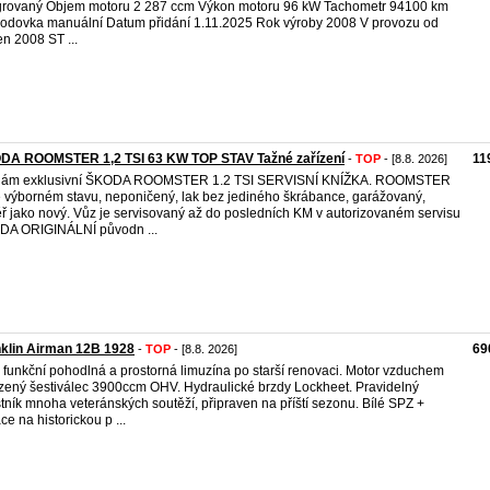
grovaný Objem motoru 2 287 ccm Výkon motoru 96 kW Tachometr 94100 km
odovka manuální Datum přidání 1.11.2025 Rok výroby 2008 V provozu od
n 2008 ST ...
DA ROOMSTER 1,2 TSI 63 KW TOP STAV Tažné zařízení
11
-
TOP
- [8.8. 2026]
dám exklusivní ŠKODA ROOMSTER 1.2 TSI SERVISNÍ KNÍŽKA. ROOMSTER
e výborném stavu, neponičený, lak bez jediného škrábance, garážovaný,
ř jako nový. Vůz je servisovaný až do posledních KM v autorizovaném servisu
DA ORIGINÁLNÍ původn ...
klin Airman 12B 1928
69
-
TOP
- [8.8. 2026]
 funkční pohodlná a prostorná limuzína po starší renovaci. Motor vzduchem
zený šestiválec 3900ccm OHV. Hydraulické brzdy Lockheet. Pravidelný
tník mnoha veteránských soutěží, připraven na příští sezonu. Bílé SPZ +
ce na historickou p ...