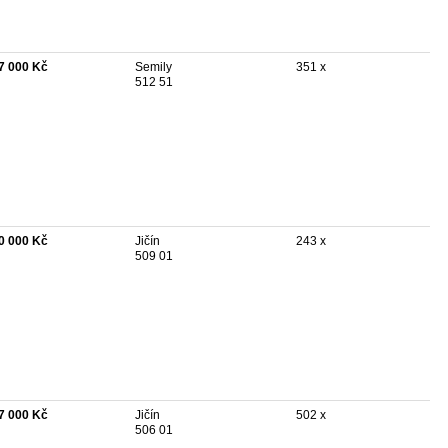
7 000 Kč
Semily
351 x
512 51
0 000 Kč
Jičín
243 x
509 01
7 000 Kč
Jičín
502 x
506 01