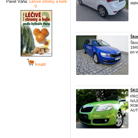
Pavel Váňa:
Léčivé stromy a keře
stah
II.
Škod
Škod
1840
po v
koupit
ŠKO
PRO
NAJ
ROK
AUT