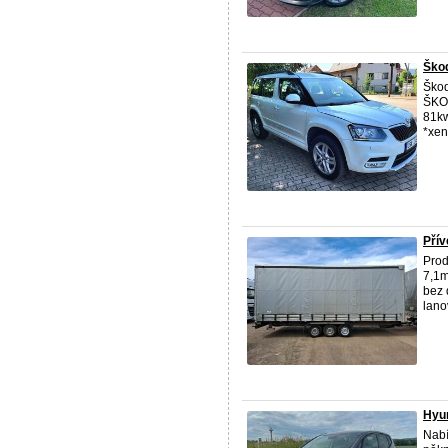
Ško
Škod
ŠKOD
81kw
*xen
Přív
Prod
7,1m
bez 
lano
Hyun
Nabí