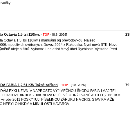
ovačky ...
a Octavia 1.5 tsi 110kw.
23
-
TOP
- [8.8. 2026]
a Octavia 1.5 Tsi 110kw s manuální 6q převodovkou. Nájezd
00km,poctivich ověřených. Dovoz 2024 z Rakouska. Nyní nová STK. Nove
ýměně oleje a filtrů. Vybava: Line asist Mrtvý úhel Rychlostní výstraha Pred ...
DA FABIA 1,2 51 KW Tažné zařízení
79
-
TOP
- [8.8. 2026]
DÁM EXKLUZIVNÍ A NAPROSTO VÝJIMEČNOU ŠKODU FABIA 1MAJITEL -
ETO POUZE 86TKM. - JAK NOVÁ PEČLIVĚ UDRŽOVANÉ AUTO 1,2, 86 TKM.
 výroby 2011 POSKYTUJI PÍSEMNOU ZÁRUKU NA ORIG. STAV KM A ŽE
O NEBYLO NIKDY V MINULOSTI HAVAROV ...