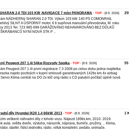
SHARAN 2,0 TDI 103 KW ,NAVIGACE 7 míst PANORAMA
25
-
TOP
- [8.8. 2026]
dám NÁDHERNý SHARAN 2,0 TDi. Výkon 103 kW. 140 PS COMONRAIL
ehlivý SILNÝ A ÚSPORNÝ motor. 6 ti supňová manuální převodovka, M. roku
oby 2013 Tel. 723 985 699 GARÁŽOVÁNO NEHAVAROVÁNO BEZ DŮLKŮ
 ŠKRÁBANCŮ NYNÍ NOVÁ STK P ...
ný Peugeot 207 1.4i 54kw Rozvody Spojka
55
-
TOP
- [8.8. 2026]
ám Peugeot 207 1.4i první registrace 7.3 2008 po celou dobu jedna majitelka
racka najeto poctivých v kupní smlouvě garantovaných 142tis km 4x airbag
Servo Klima centrál na DO 2x klíč orig rádio s CD palubní počítač úplně nová
adní díly Hyundai IX20 1.4 66kW, 2013
1 
-
TOP
- [8.8. 2026]
zím veškeré náhradní díly z tohoto vozu. Nájezd 189tis.km, 2010- 2019.
k auta. světla dveře, výstuha, nárazník, náprava, tlumiče, pružiny, ... Klima,
rnátor, startér, řídící jednotky, rádio, výfuk kompletní, pedály, snímače,