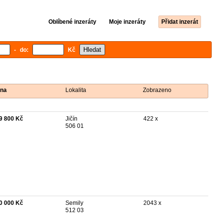
Oblíbené inzeráty
Moje inzeráty
Přidat inzerát
- do:
Kč
na
Lokalita
Zobrazeno
9 800 Kč
Jičín
422 x
506 01
0 000 Kč
Semily
2043 x
512 03