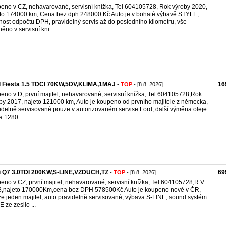
eno v CZ,​ nehavarované,​ servisní knížka,​ Tel 604105728,​ Rok výroby 2020,
to 174000 km, Cena bez dph 248000 Kč Auto je v bohaté výbavě STYLE,​
ost odpočtu DPH,​ pravidelný servis až do posledního kilometru,​ vše
ěno v servisní kni ...
d Fiesta 1.5 TDCI 70KW,5DV,KLIMA,1MAJ
16
-
TOP
- [8.8. 2026]
eno v D,​ první majitel,​ nehavarované,​ servisní knížka,​ Tel 604105728,​Rok
by 2017, najeto 121000 km, Auto je koupeno od prvního majitele z německa,​
idelně servisované pouze v autorizovaném servise Ford,​ další výměna oleje
a 1280 ...
i Q7 3.0TDI 200KW,S-LINE,VZDUCH,TZ
69
-
TOP
- [8.8. 2026]
eno v CZ,​ první majitel,​ nehavarované,​ servisní knížka,​ Tel 604105728,R.V.​
,najeto 170000Km,cena bez DPH 578500Kč Auto je koupeno nové v ČR,​
e jeden majitel,​ auto pravidelně servisované,​ výbava S​-LINE,​ sound systém
 ze zesilo ...