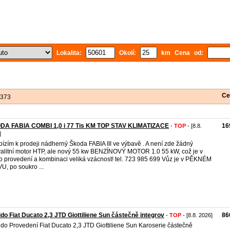
Lokalita:
Okolí:
km Cena od:
Ce
 373
DA FABIA COMBI 1,0 i 77 Tis KM TOP STAV KLIMATIZACE
16
-
TOP
- [8.8.
]
bízím k prodeji nádherný Škoda FABIA III ve výbavě . A není zde žádný
alitní motor HTP, ale nový 55 kw BENZÍNOVÝ MOTOR 1.0 55 kW, což je v
o provedení a kombinaci veliká vzácnost! tel. 723 985 699 Vůz je v PĚKNÉM
U, po soukro ...
do Fiat Ducato 2,3 JTD Giottiliene Sun částečně integrov
86
-
TOP
- [8.8. 2026]
do Provedení Fiat Ducato 2,3 JTD Giottiliene Sun Karoserie částečně