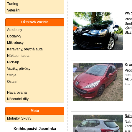
Tuning
Veteráni
VW 
Pro
Užitková vozidla
Spol
výr
Autobusy
BEZ
Dodávky
Mikrobusy
Karavany, obytná auta
Nákladní auta
Pick-up
Krás
Vozíky, přívěsy
Prod
neku
Stroje
ABS 
Ostatní
s ...
Havarovaná
Náhradní díly
Moto
Náhr
Motorky, Skútry
Nabí
Zade
Knihkupectví Jasmínka
alte