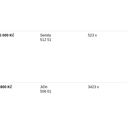
5 000 Kč
Semily
523 x
512 51
 800 Kč
Jičín
3423 x
506 01