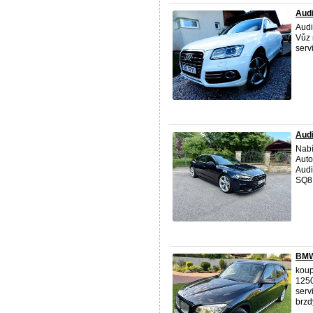
Audi
Audi
Vůz 
servi
Audi
Nabí
Auto
Audi
SQ8 
BMW
koup
1250
serv
brzdy