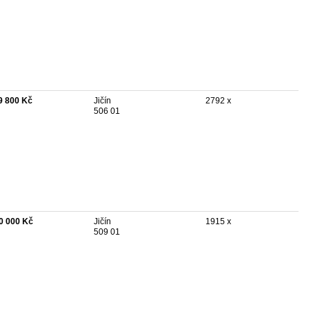
9 800 Kč
Jičín
2792 x
506 01
0 000 Kč
Jičín
1915 x
509 01