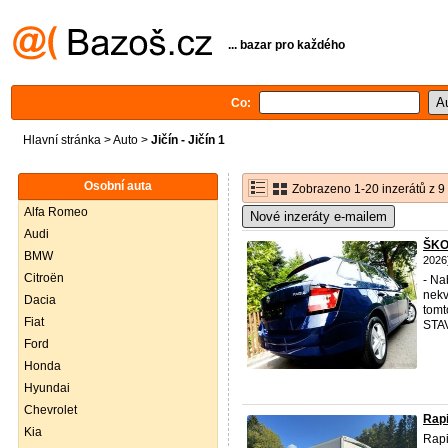
... bazar pro každého
Co:
Hlavní stránka
>
Auto
>
Jičín - Jičín 1
Osobní auta
Zobrazeno 1-20 inzerátů z 9
Alfa Romeo
Nové inzeráty e-mailem
Audi
ŠKO
BMW
2026
Citroën
- Na
nekv
Dacia
tomt
Fiat
STAV
Ford
Honda
Hyundai
Chevrolet
Rapi
Kia
Rapi