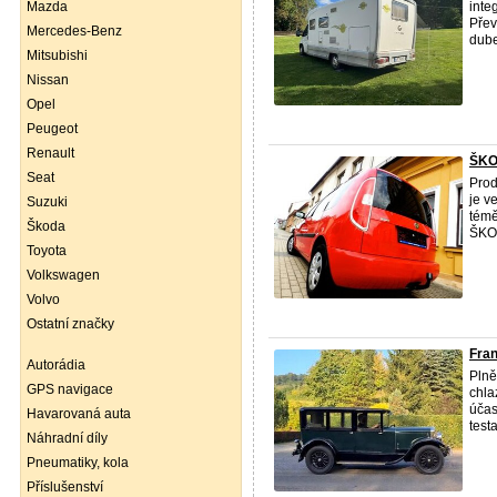
Mazda
inte
Přev
Mercedes-Benz
dube
Mitsubishi
Nissan
Opel
Peugeot
Renault
ŠKO
Seat
Pro
je v
Suzuki
témě
Škoda
ŠKO
Toyota
Volkswagen
Volvo
Ostatní značky
Fran
Autorádia
Plně
GPS navigace
chla
účas
Havarovaná auta
testa
Náhradní díly
Pneumatiky, kola
Příslušenství