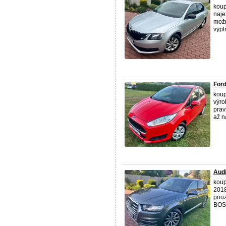
koup
naje
možn
vypln
For
koup
výro
prav
až n
Aud
koup
2018
pouz
BOSE