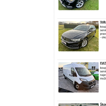
Vol
koup
serv
prav
- olej
FIA
koup
serv
naje
možn
Ško