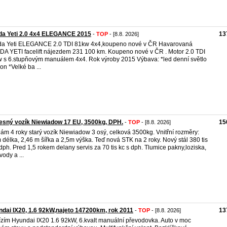
da Yeti 2.0 4x4 ELEGANCE 2015
13
-
TOP
- [8.8. 2026]
a Yeti ELEGANCE 2.0 TDI 81kw 4x4,koupeno nové v ČR Havarovaná
A YETI facelift nájezdem 231 100 km. Koupeno nové v ČR . Motor 2.0 TDI
 s 6.stupňovým manuálem 4x4. Rok výroby 2015 Výbava: *led denní světlo
on *Velké ba ...
esný vozík Niewiadow 17 EU, 3500kg, DPH.
15
-
TOP
- [8.8. 2026]
ám 4 roky starý vozík Niewiadow 3 osý, celková 3500kg. Vnitřní rozměry:
 délka, 2,46 m šířka a 2,5m výška. Teď nová STK na 2 roky. Nový stál 380 tis
dph. Pred 1,5 rokem delany servis za 70 tis kc s dph. Tlumice pakny,loziska,
vody a ...
dai IX20, 1.6 92kW,najeto 147200km, rok 2011
13
-
TOP
- [8.8. 2026]
zím Hyundai IX20 1.6 92kW, 6.kvalt manuální převodovka. Auto v moc