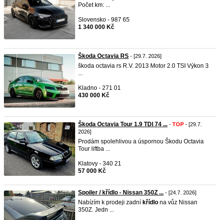
Počet km: ...
Slovensko - 987 65
1 340 000 Kč
Škoda Octavia RS
- [29.7. 2026]
škoda octavia rs R.V. 2013 Motor 2.0 TSI Výkon 3
...
Kladno - 271 01
430 000 Kč
Škoda Octavia Tour 1.9 TDI 74 ...
-
TOP
- [29.7.
2026]
Prodám spolehlivou a úspornou Škodu Octavia
Tour liftba ...
Klatovy - 340 21
57 000 Kč
Spoiler / křídlo - Nissan 350Z ...
- [24.7. 2026]
Nabízím k prodeji zadní
křídlo
na vůz Nissan
350Z. Jedn ...