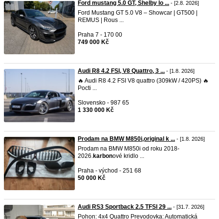
Ford mustang 5.0 GT, Shelby lo ...
- [2.8. 2026]
Ford Mustang GT 5.0 V8 – Showcar | GT500 |
REMUS | Rous ...
Praha 7 - 170 00
749 000 Kč
Audi R8 4.2 FSI, V8 Quattro, 3 ...
- [1.8. 2026]
🔥 Audi R8 4.2 FSI V8 quattro (309kW / 420PS) 🔥
Pocti ...
Slovensko - 987 65
1 330 000 Kč
Prodam na BMW M850i,original k ...
- [1.8. 2026]
Prodam na BMW M850i od roku 2018-
2026.
karbon
ové kridlo ...
Praha - východ - 251 68
50 000 Kč
Audi RS3 Sportback 2.5 TFSI 29 ...
- [31.7. 2026]
Pohon: 4x4 Quattro Prevodovka: Automatická