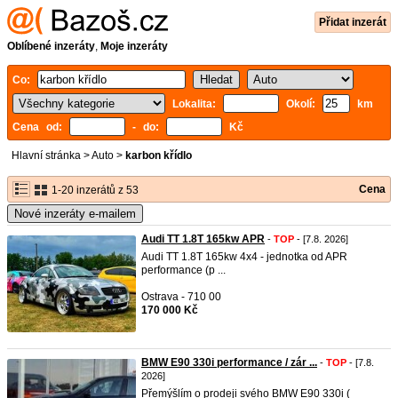
Přidat inzerát
Oblíbené inzeráty
,
Moje inzeráty
Co:
Lokalita:
Okolí:
km
Cena od:
- do:
Kč
Hlavní stránka
>
Auto
>
karbon křídlo
Cena
1-20 inzerátů z 53
Nové inzeráty e-mailem
Audi TT 1.8T 165kw APR
-
TOP
- [7.8. 2026]
Audi TT 1.8T 165kw 4x4 - jednotka od APR
performance (p ...
Ostrava - 710 00
170 000 Kč
BMW E90 330i performance / zár ...
-
TOP
- [7.8.
2026]
Přemýšlím o prodeji svého BMW E90 330i (