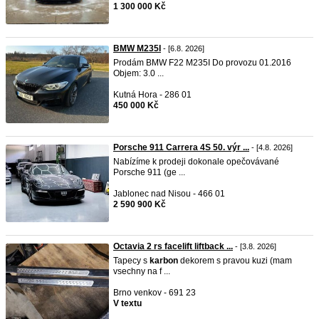
1 300 000 Kč
BMW M235I
- [6.8. 2026]
Prodám BMW F22 M235I Do provozu 01.2016
Objem: 3.0 ...
Kutná Hora - 286 01
450 000 Kč
Porsche 911 Carrera 4S 50. výr ...
- [4.8. 2026]
Nabízíme k prodeji dokonale opečovávané
Porsche 911 (ge ...
Jablonec nad Nisou - 466 01
2 590 900 Kč
Octavia 2 rs facelift liftback ...
- [3.8. 2026]
Tapecy s
karbon
dekorem s pravou kuzi (mam
vsechny na f ...
Brno venkov - 691 23
V textu