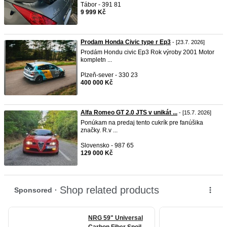
Tábor - 391 81
9 999 Kč
Prodam Honda Civic type r Ep3
- [23.7. 2026]
Prodám Hondu civic Ep3 Rok výroby 2001 Motor
kompletn ...
Plzeň-sever - 330 23
400 000 Kč
Alfa Romeo GT 2.0 JTS v unikát ...
- [15.7. 2026]
Ponúkam na predaj tento cukrík pre fanúšika
značky. R.v ...
Slovensko - 987 65
129 000 Kč