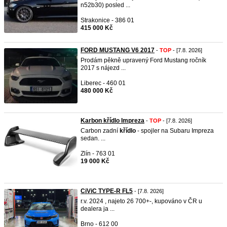
n52b30) posled ...
Strakonice - 386 01
415 000 Kč
FORD MUSTANG V6 2017
-
TOP
- [7.8. 2026]
Prodám pěkně upravený Ford Mustang ročník
2017 s nájezd ...
Liberec - 460 01
480 000 Kč
Karbon křídlo Impreza
-
TOP
- [7.8. 2026]
Carbon zadní
křídlo
- spojler na Subaru Impreza
sedan. ...
Zlín - 763 01
19 000 Kč
CiViC TYPE-R FL5
- [7.8. 2026]
r.v. 2024 , najeto 26 700+-, kupováno v ČR u
dealera ja ...
Brno - 612 00