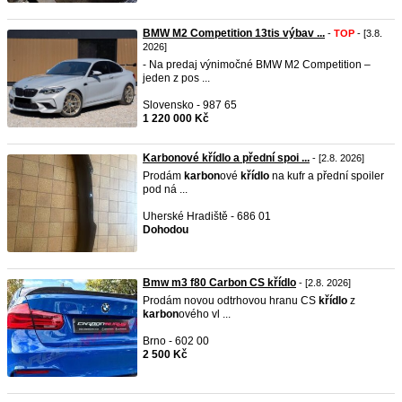
BMW M2 Competition 13tis výbav ...
-
TOP
- [3.8.
2026]
- Na predaj výnimočné BMW M2 Competition –
jeden z pos ...
Slovensko - 987 65
1 220 000 Kč
Karbonové křídlo a přední spoi ...
- [2.8. 2026]
Prodám
karbon
ové
křídlo
na kufr a přední spoiler
pod ná ...
Uherské Hradiště - 686 01
Dohodou
Bmw m3 f80 Carbon CS křídlo
- [2.8. 2026]
Prodám novou odtrhovou hranu CS
křídlo
z
karbon
ového vl ...
Brno - 602 00
2 500 Kč