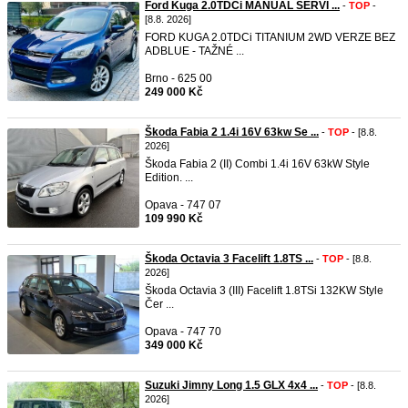
Ford Kuga 2.0TDCi MANUÁL SERVI ...
-
TOP
-
[8.8. 2026]
FORD KUGA 2.0TDCi TITANIUM 2WD VERZE BEZ
ADBLUE - TAŽNÉ ...
Brno - 625 00
249 000 Kč
Škoda Fabia 2 1.4i 16V 63kw Se ...
-
TOP
- [8.8.
2026]
Škoda Fabia 2 (II) Combi 1.4i 16V 63kW Style
Edition. ...
Opava - 747 07
109 990 Kč
Škoda Octavia 3 Facelift 1.8TS ...
-
TOP
- [8.8.
2026]
Škoda Octavia 3 (III) Facelift 1.8TSi 132KW Style
Čer ...
Opava - 747 70
349 000 Kč
Suzuki Jimny Long 1.5 GLX 4x4 ...
-
TOP
- [8.8.
2026]