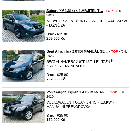
Subaru XV 1.6i 4x4 1.MAJITEL T ...
-
TOP
- [8.8.
2026]
SUBARU XV 1.6i BENZÍN 1 MAJITEL - 4x4 - 84KW
- TAŽNÉ ZA ...
Brno - 625 00
209 000 Kč
Seat Alhambra 2.0TDI MANUÁL SE ...
-
TOP
- [8.8.
2026]
SEAT ALHAMBRA 2.0TDI STYLE - TAŽNÉ
ZAŘÍZENÍ - MANUÁLNÍ ...
Brno - 625 00
239 000 Kč
Volkswagen Tiguan 1.4TSi MANUÁ ...
-
TOP
- [8.8.
2026]
VOLKSWAGEN TIGUAN 1.4 TSI - 110KW -
MANUÁLNÍ PŘEVODOVKA ...
Brno - 625 00
172 000 Kč