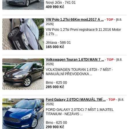
Nový Jičín - 741 01
409 990 Kč
VW Polo 1.2Tsi 66Kw mod.2017 A ...
-
TOP
- [8.8.
2026]
VW Polo 1.2Tsi První registrace:9.11.2016 Motor
1.2Ts ...
Jihlava - 586 01
165 000 Kč
Volkswagen Touran 1.6TDI MAN 7 ...
-
TOP
- [8.8.
2026]
VOLKSWAGEN TOURAN 1.6TDI - 7 MÍST -
MANUÁLNÍ PŘEVODOVKA ...
Brno - 625 00
285 000 Kč
Ford Galaxy 2.0TDCi MANUÁL 7MÍ ...
-
TOP
- [8.8.
2026]
FORD GALAXY 2.0TDCi 7 MÍST 1.MAJITEL
TITANIUM - NEZÁVIS ...
Brno - 625 00
299 900 Kč