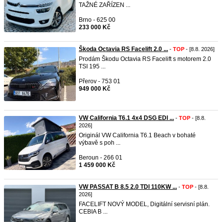
TAŽNÉ ZAŘÍZEN ...
Brno - 625 00
233 000 Kč
Škoda Octavia RS Facelift 2.0 ...
-
TOP
- [8.8. 2026]
Prodám Škodu Octavia RS Facelift s motorem 2.0
TSI 195 ...
Přerov - 753 01
949 000 Kč
VW California T6.1 4x4 DSG EDI ...
-
TOP
- [8.8.
2026]
Originál VW California T6.1 Beach v bohaté
výbavě s poh ...
Beroun - 266 01
1 459 000 Kč
VW PASSAT B 8.5 2.0 TDI 110KW ...
-
TOP
- [8.8.
2026]
FACELIFT NOVÝ MODEL, Digitální servisní plán.
CEBIA B ...