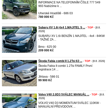
INFORMACE NA TELEFONNÍM ČÍSLE 777 549
993 Nabízíme k ...
Uherské Hradiště - 686 03
780 000 Kč
Subaru XV 1.6i 4x4 1.MAJITEL S ...
-
TOP
- [8.8.
2026]
SUBARU XV 1.6i BENZÍN 1 MAJITEL - 4x4 - 84KW
- TAŽNÉ ZA ...
Brno - 625 00
209 000 Kč
Škoda Fabia combi II 1.2Tsi 63 ...
-
TOP
- [8.8. 2026]
Škoda Fabia II combi 1.2Tsi FAMILY První
registrace:14 ...
Jihlava - 586 01
99 900 Kč
Volvo V40 2.0D3 5VÁLEC MANUÁL ...
-
TOP
- [8.8.
2026]
VOLVO V40 D3 MOMENTUM 5VÁLEC 110KW -
MANUÁLNÍ PŘEVODOVK ...