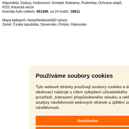
Nápověda
,
Dotazy
,
Hodnocení
,
Kontakt
,
Reklama
,
Podmínky
,
Ochrana údajů
,
RSS
,
Inzeráty Auto celkem:
401406
, za 24 hodin:
18811
Mapa kategorií
,
Nejvyhledávanější výrazy
Země:
Česká republika
,
Slovensko
,
Polsko
,
Rakousko
Používáme soubory cookies
Tyto webové stránky používají soubory cookies a d
sledovací nástroje s cílem vylepšení uživatelského
prostředí, zobrazení přizpůsobeného obsahu a rek
analýzy návštěvnosti webových stránek a zjištění z
návštěvnosti.
Souhlasím