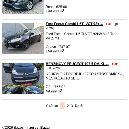
Brno - 625 00
199 900 Kč
Ford Focus Combi 1.6Ti-VCT 92k ...
-
TOP
- [8.8.
2026]
Ford Focus Combi 1.6 Ti-VCT 92kW Mk3 Trend.
Po 2. ma ...
Opava - 747 07
149 990 Kč
BENZÍNOVÝ PEUGEOT 107 5 DV. KL ...
-
TOP
-
[8.8. 2026]
NABÍZÍME K PRODEJI HEZKOU STOSEDMIČKU ,
MĚSTKÉ AUTO SE ...
Zlín - 765 02
49 999 Kč
Stránka:
1
2
3
Další
©2026 Bazoš -
Inzerce, Bazar