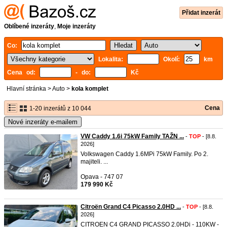
Přidat inzerát
Oblíbené inzeráty
,
Moje inzeráty
Co:
Lokalita:
Okolí:
km
Cena od:
- do:
Kč
Hlavní stránka
>
Auto
>
kola komplet
Cena
1-20 inzerátů z 10 044
Nové inzeráty e-mailem
VW Caddy 1.6i 75kW Family TAŽN ...
-
TOP
- [8.8.
2026]
Volkswagen Caddy 1.6MPi 75kW Family. Po 2.
majiteli. ...
Opava - 747 07
179 990 Kč
Citroën Grand C4 Picasso 2.0HD ...
-
TOP
- [8.8.
2026]
CITROEN C4 GRAND PICASSO 2.0HDi - 110KW -