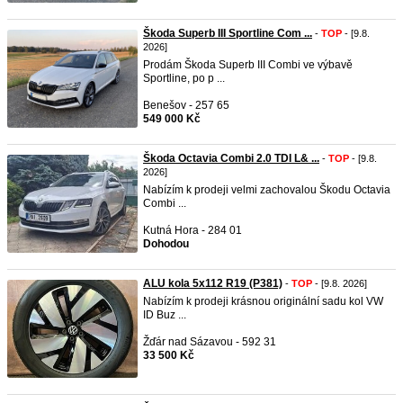
Škoda Superb III Sportline Com ...
-
TOP
- [9.8.
2026]
Prodám Škoda Superb III Combi ve výbavě
Sportline, po p ...
Benešov - 257 65
549 000 Kč
Škoda Octavia Combi 2.0 TDI L& ...
-
TOP
- [9.8.
2026]
Nabízím k prodeji velmi zachovalou Škodu Octavia
Combi ...
Kutná Hora - 284 01
Dohodou
ALU kola 5x112 R19 (P381)
-
TOP
- [9.8. 2026]
Nabízím k prodeji krásnou originální sadu kol VW
ID Buz ...
Žďár nad Sázavou - 592 31
33 500 Kč