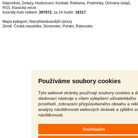
Nápověda
,
Dotazy
,
Hodnocení
,
Kontakt
,
Reklama
,
Podmínky
,
Ochrana údajů
,
RSS
,
Inzeráty Auto celkem:
397972
, za 24 hodin:
18317
Mapa kategorií
,
Nejvyhledávanější výrazy
Země:
Česká republika
,
Slovensko
,
Polsko
,
Rakousko
Používáme soubory cookies
Tyto webové stránky používají soubory cookies a d
sledovací nástroje s cílem vylepšení uživatelského
prostředí, zobrazení přizpůsobeného obsahu a rek
analýzy návštěvnosti webových stránek a zjištění z
návštěvnosti.
Souhlasím