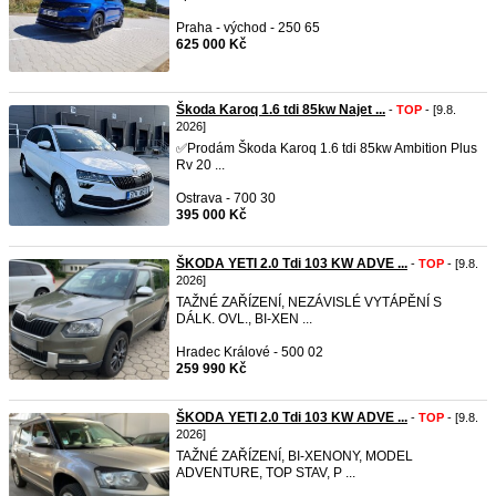
Praha - východ - 250 65
625 000 Kč
Škoda Karoq 1.6 tdi 85kw Najet ...
-
TOP
- [9.8.
2026]
✅Prodám Škoda Karoq 1.6 tdi 85kw Ambition Plus
Rv 20 ...
Ostrava - 700 30
395 000 Kč
ŠKODA YETI 2.0 Tdi 103 KW ADVE ...
-
TOP
- [9.8.
2026]
TAŽNÉ ZAŘÍZENÍ, NEZÁVISLÉ VYTÁPĚNÍ S
DÁLK. OVL., BI-XEN ...
Hradec Králové - 500 02
259 990 Kč
ŠKODA YETI 2.0 Tdi 103 KW ADVE ...
-
TOP
- [9.8.
2026]
TAŽNÉ ZAŘÍZENÍ, BI-XENONY, MODEL
ADVENTURE, TOP STAV, P ...