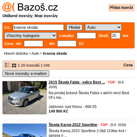
Přidat inzerát
Oblíbené inzeráty
,
Moje inzeráty
Co:
Lokalita:
Okolí:
km
Cena od:
- do:
Kč
Hlavní stránka
>
Auto
>
krasna skoda
Cena
1-20 inzerátů z 246
Nové inzeráty e-mailem
2015 Škoda Fabia - edice Best ...
-
TOP
- [9.8.
2026]
Na prodej krásná Škoda Fabia v akční verzi Best
Of s ma ...
Jablonec nad Nisou - 466 05
149 900 Kč
Škoda Karoq 2022 Sportline
-
TOP
- [9.8. 2026]
Škoda Karoq 2022 Sportline 2.0tdi 110kw 4x4 /
úprava n ...