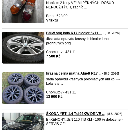
Nabízím 2 kusy VELMI PĚKNÝCH, DOSUD
NEPOUŽITÝCH, zadníc ...
Brno - 628 00
V textu
BMW orig kola R17 bicolor 5x11 ...
- [8.8. 2026]
4ks sada opravdu krasnych bicolor lehce
prohnutych orig ...
Chomutov - 431 11
7 500 Kč
krasna cerna matna Aluett R17 ...
- [8.8. 2026]
sada opravdu krasnych polomatnych alu kol ---
kola jete ...
Chomutov - 431 11
13 900 Kč
ŠKODA YETI 1.4 Tsi 92KW DRIVE ...
- [8.8. 2026]
BI-XENONY, JEN 110 TIS KM - 100 % doložené -
SERVIS CEL ...