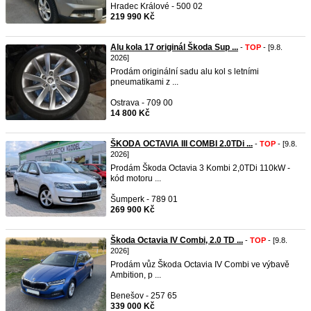
Hradec Králové - 500 02
219 990 Kč
Alu kola 17 originál Škoda Sup ...
-
TOP
- [9.8.
2026]
Prodám originální sadu alu kol s letními
pneumatikami z ...
Ostrava - 709 00
14 800 Kč
ŠKODA OCTAVIA III COMBI 2.0TDi ...
-
TOP
- [9.8.
2026]
Prodám Škoda Octavia 3 Kombi 2,0TDi 110kW -
kód motoru ...
Šumperk - 789 01
269 900 Kč
Škoda Octavia IV Combi, 2.0 TD ...
-
TOP
- [9.8.
2026]
Prodám vůz Škoda Octavia IV Combi ve výbavě
Ambition, p ...
Benešov - 257 65
339 000 Kč