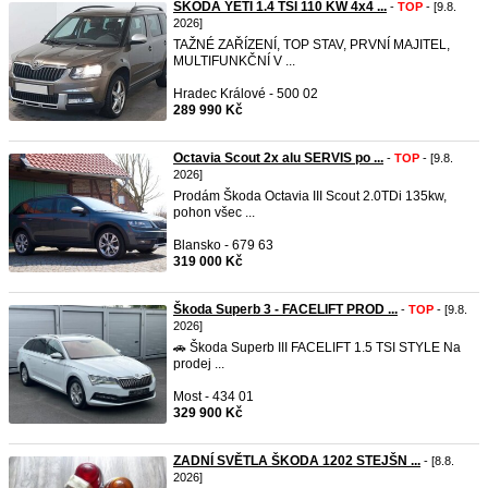
ŠKODA YETI 1.4 TSI 110 KW 4x4 ...
-
TOP
- [9.8.
2026]
TAŽNÉ ZAŘÍZENÍ, TOP STAV, PRVNÍ MAJITEL,
MULTIFUNKČNÍ V ...
Hradec Králové - 500 02
289 990 Kč
Octavia Scout 2x alu SERVIS po ...
-
TOP
- [9.8.
2026]
Prodám Škoda Octavia III Scout 2.0TDi 135kw,
pohon všec ...
Blansko - 679 63
319 000 Kč
Škoda Superb 3 - FACELIFT PROD ...
-
TOP
- [9.8.
2026]
🚗 Škoda Superb III FACELIFT 1.5 TSI STYLE Na
prodej ...
Most - 434 01
329 900 Kč
ZADNÍ SVĚTLA ŠKODA 1202 STEJŠN ...
- [8.8.
2026]