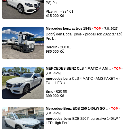
PS) Pa ...
Plzeň-jih - 334 01
415 000 Kč
Mercedes benz actros 1845
-
TOP
- [7.8. 2026]
Dobrý den Dodali jsme k prodeji rok 2022 tahačů.
Pro k ...
Beroun - 268 01
980 000 Kč
MERCEDES BENZ CLS 4 MATIC ⭐ AM ...
-
TOP
-
[7.8. 2026]
mercedes
benz
CLS 4 MATIC - AMG PAKET ⭐ -
FULL LED ⭐ - ...
Brno - 620 00
399 900 Kč
Mercedes-Benz EQB 250 140kW SO ...
-
TOP
-
[7.8. 2026]
mercedes
-
benz
EQB 250 Progressive 140kW /
LED High Perf ...