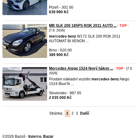
Plzeň - 301 00
639 990 Kč
MB SLK 200 185PS ROK 2011 AUTO ...
-
TOP
-
[7.8. 2026]
mercedes
benz
W172 SLK 200 ROK 2011
AUTOMAT BI XENON ...
Brno - 620 00
389 900 Kč
Mercedes Atego 1524 Nový hákov ...
-
TOP
- [7.8.
2026]
Prodám nákladní vozidlo
mercedes
-
benz
Atego
1524 BlueTe ...
Slovensko - 987 65
2 035 000 Kč
Stránka:
1
2
3
Další
©2026 Bazoš -
Inzerce, Bazar