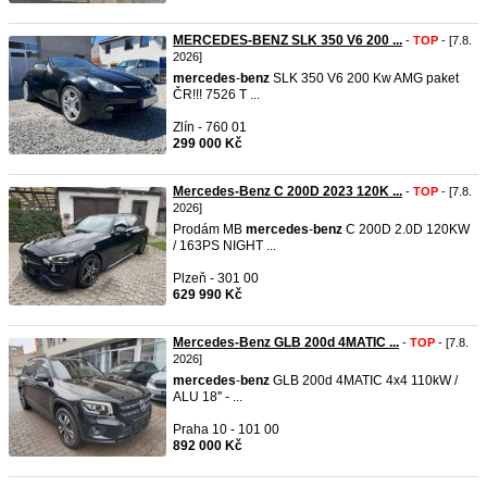
MERCEDES-BENZ SLK 350 V6 200 ...
-
TOP
- [7.8.
2026]
mercedes
-
benz
SLK 350 V6 200 Kw AMG paket
ČR!!! 7526 T ...
Zlín - 760 01
299 000 Kč
Mercedes-Benz C 200D 2023 120K ...
-
TOP
- [7.8.
2026]
Prodám MB
mercedes
-
benz
C 200D 2.0D 120KW
/ 163PS NIGHT ...
Plzeň - 301 00
629 990 Kč
Mercedes-Benz GLB 200d 4MATIC ...
-
TOP
- [7.8.
2026]
mercedes
-
benz
GLB 200d 4MATIC 4x4 110kW /
ALU 18'' - ...
Praha 10 - 101 00
892 000 Kč