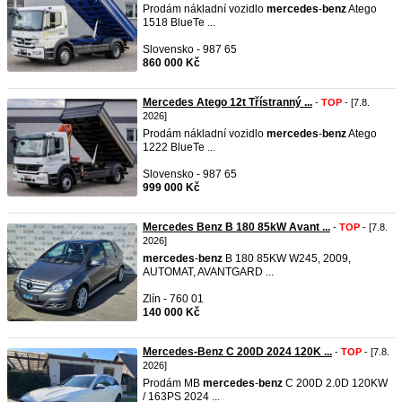
Prodám nákladní vozidlo
mercedes
-
benz
Atego
1518 BlueTe ...
Slovensko - 987 65
860 000 Kč
Mercedes Atego 12t Třístranný ...
-
TOP
- [7.8.
2026]
Prodám nákladní vozidlo
mercedes
-
benz
Atego
1222 BlueTe ...
Slovensko - 987 65
999 000 Kč
Mercedes Benz B 180 85kW Avant ...
-
TOP
- [7.8.
2026]
mercedes
-
benz
B 180 85KW W245, 2009,
AUTOMAT, AVANTGARD ...
Zlín - 760 01
140 000 Kč
Mercedes-Benz C 200D 2024 120K ...
-
TOP
- [7.8.
2026]
Prodám MB
mercedes
-
benz
C 200D 2.0D 120KW
/ 163PS 2024 ...