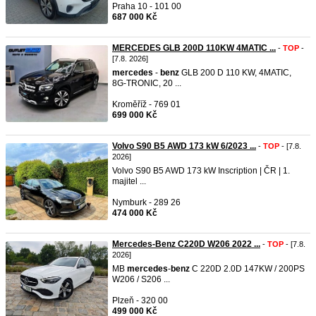
Praha 10 - 101 00
687 000 Kč
MERCEDES GLB 200D 110KW 4MATIC ...
-
TOP
-
[7.8. 2026]
mercedes
-
benz
GLB 200 D 110 KW, 4MATIC,
8G-TRONIC, 20 ...
Kroměříž - 769 01
699 000 Kč
Volvo S90 B5 AWD 173 kW 6/2023 ...
-
TOP
- [7.8.
2026]
Volvo S90 B5 AWD 173 kW Inscription | ČR | 1.
majitel ...
Nymburk - 289 26
474 000 Kč
Mercedes-Benz C220D W206 2022 ...
-
TOP
- [7.8.
2026]
MB
mercedes
-
benz
C 220D 2.0D 147KW / 200PS
W206 / S206 ...
Plzeň - 320 00
499 000 Kč