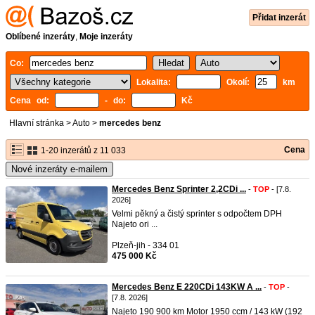
Přidat inzerát
Oblíbené inzeráty
,
Moje inzeráty
Co:
Lokalita:
Okolí:
km
Cena od:
- do:
Kč
Hlavní stránka
>
Auto
>
mercedes benz
Cena
1-20 inzerátů z 11 033
Nové inzeráty e-mailem
Mercedes Benz Sprinter 2,2CDi ...
-
TOP
- [7.8.
2026]
Velmi pěkný a čistý sprinter s odpočtem DPH
Najeto ori ...
Plzeň-jih - 334 01
475 000 Kč
Mercedes Benz E 220CDi 143KW A ...
-
TOP
-
[7.8. 2026]
Najeto 190 900 km Motor 1950 ccm / 143 kW (192