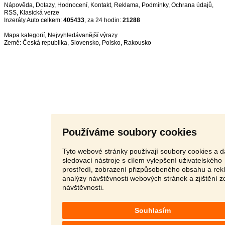
Nápověda
,
Dotazy
,
Hodnocení
,
Kontakt
,
Reklama
,
Podmínky
,
Ochrana údajů
,
RSS
,
Inzeráty Auto celkem:
405433
, za 24 hodin:
21288
Mapa kategorií
,
Nejvyhledávanější výrazy
Země:
Česká republika
,
Slovensko
,
Polsko
,
Rakousko
Používáme soubory cookies
Tyto webové stránky používají soubory cookies a d
sledovací nástroje s cílem vylepšení uživatelského
prostředí, zobrazení přizpůsobeného obsahu a rek
analýzy návštěvnosti webových stránek a zjištění z
návštěvnosti.
Souhlasím