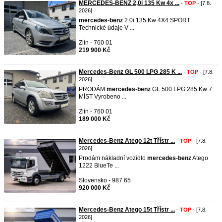
MERCEDES-BENZ 2,0i 135 Kw 4x ...
-
TOP
- [7.8.
2026]
mercedes
-
benz
2.0i 135 Kw 4X4 SPORT
Technické údaje V ...
Zlín - 760 01
219 900 Kč
Mercedes-Benz GL 500 LPG 285 K ...
-
TOP
- [7.8.
2026]
PRODÁM
mercedes
-
benz
GL 500 LPG 285 Kw 7
MÍST Vyrobeno ...
Zlín - 760 01
189 000 Kč
Mercedes-Benz Atego 12t Třístr ...
-
TOP
- [7.8.
2026]
Prodám nákladní vozidlo
mercedes
-
benz
Atego
1222 BlueTe ...
Slovensko - 987 65
920 000 Kč
Mercedes-Benz Atego 15t Třístr ...
-
TOP
- [7.8.
2026]