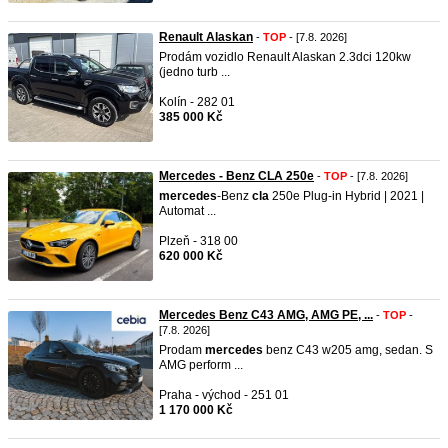
Renault Alaskan
-
TOP
- [7.8. 2026]
Prodám vozidlo Renault Alaskan 2.3dci 120kw
(jedno turb ...
Kolín - 282 01
385 000 Kč
Mercedes - Benz CLA 250e
-
TOP
- [7.8. 2026]
mercedes
-Benz
cla
250e Plug-in Hybrid | 2021 |
Automat ...
Plzeň - 318 00
620 000 Kč
Mercedes Benz C43 AMG, AMG PE, ...
-
TOP
-
[7.8. 2026]
Prodam
mercedes
benz C43 w205 amg, sedan. S
AMG perform ...
Praha - východ - 251 01
1 170 000 Kč