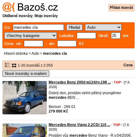
Přidat inzerát
Oblíbené inzeráty
,
Moje inzeráty
Co:
Lokalita:
Okolí:
km
Cena od:
- do:
Kč
Hlavní stránka
>
Auto
>
mercedes cla
Cena
1-20 inzerátů z 2 055
Nové inzeráty e-mailem
Mercedes Benz 200d w124/rv.198 ...
-
TOP
- [7.8.
2026]
Dobrý den, prodám velmi pěkný youngtimer
mercedes
-BEN ...
Beroun - 266 01
279 000 Kč
Mercedes-Benz Viano 2.2CDi 110 ...
-
TOP
- [7.8.
2026]
Prodám vůz
mercedes
-Benz Viano - R.v.04/2006,