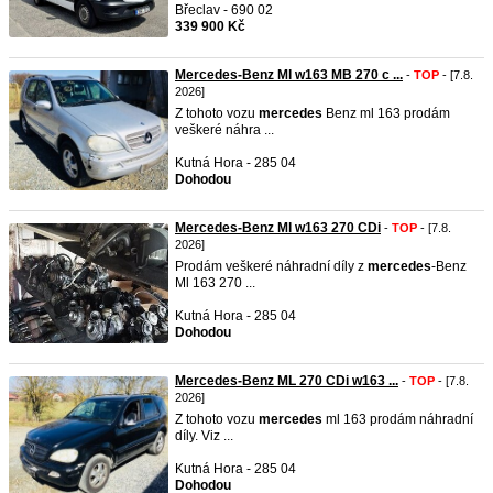
Břeclav - 690 02
339 900 Kč
Mercedes-Benz Ml w163 MB 270 c ...
-
TOP
- [7.8.
2026]
Z tohoto vozu
mercedes
Benz ml 163 prodám
veškeré náhra ...
Kutná Hora - 285 04
Dohodou
Mercedes-Benz Ml w163 270 CDi
-
TOP
- [7.8.
2026]
Prodám veškeré náhradní díly z
mercedes
-Benz
Ml 163 270 ...
Kutná Hora - 285 04
Dohodou
Mercedes-Benz ML 270 CDi w163 ...
-
TOP
- [7.8.
2026]
Z tohoto vozu
mercedes
ml 163 prodám náhradní
díly. Viz ...
Kutná Hora - 285 04
Dohodou