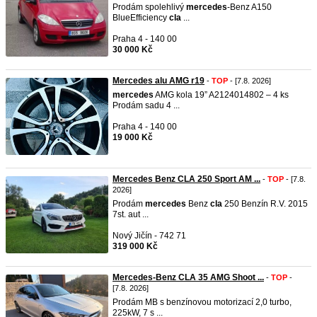
Prodám spolehlivý
mercedes
-Benz A150
BlueEfficiency
cla
...
Praha 4 - 140 00
30 000 Kč
Mercedes alu AMG r19
-
TOP
- [7.8. 2026]
mercedes
AMG kola 19” A2124014802 – 4 ks
Prodám sadu 4 ...
Praha 4 - 140 00
19 000 Kč
Mercedes Benz CLA 250 Sport AM ...
-
TOP
- [7.8.
2026]
Prodám
mercedes
Benz
cla
250 Benzín R.V. 2015
7st. aut ...
Nový Jičín - 742 71
319 000 Kč
Mercedes-Benz CLA 35 AMG Shoot ...
-
TOP
-
[7.8. 2026]
Prodám MB s benzínovou motorizací 2,0 turbo,
225kW, 7 s ...