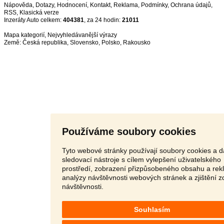
Nápověda
,
Dotazy
,
Hodnocení
,
Kontakt
,
Reklama
,
Podmínky
,
Ochrana údajů
,
RSS
,
Inzeráty Auto celkem:
404381
, za 24 hodin:
21011
Mapa kategorií
,
Nejvyhledávanější výrazy
Země:
Česká republika
,
Slovensko
,
Polsko
,
Rakousko
Používáme soubory cookies
Tyto webové stránky používají soubory cookies a d
sledovací nástroje s cílem vylepšení uživatelského
prostředí, zobrazení přizpůsobeného obsahu a rek
analýzy návštěvnosti webových stránek a zjištění z
návštěvnosti.
Souhlasím