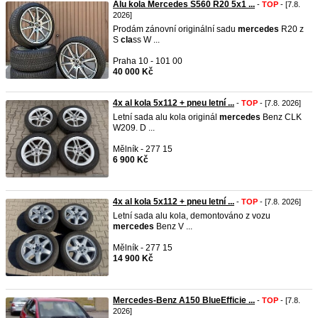
Alu kola Mercedes S560 R20 5x1 ...
-
TOP
- [7.8.
2026]
Prodám zánovní originální sadu
mercedes
R20 z
S
cla
ss W ...
Praha 10 - 101 00
40 000 Kč
4x al kola 5x112 + pneu letní ...
-
TOP
- [7.8. 2026]
Letní sada alu kola originál
mercedes
Benz CLK
W209. D ...
Mělník - 277 15
6 900 Kč
4x al kola 5x112 + pneu letní ...
-
TOP
- [7.8. 2026]
Letní sada alu kola, demontováno z vozu
mercedes
Benz V ...
Mělník - 277 15
14 900 Kč
Mercedes-Benz A150 BlueEfficie ...
-
TOP
- [7.8.
2026]