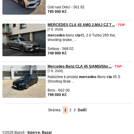
Ústí nad Orlicí - 561 82
795 000 Kč
MERCEDES CLA 45 AMG 2.MAJ CZ T ...
-
TOP
-
[7.8. 2026]
mercedes
-benz
cla
45, 2.0 Turbo 285 Kw,
shooting brake, ...
Svitavy - 568 02
749 900 Kč
Mercedes-Benz CLA 45 S/AMG/Sho ...
-
TOP
-
[7.8. 2026]
Nabízíme k prodeji
mercedes
-Benz
cla
45 S
Shooting Brak ...
Brno - 602 00
799 000 Kč
Stránka:
1
2
3
Další
©2026 Bazoš -
Inzerce, Bazar