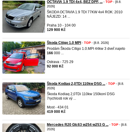
OCTAVIA 1.9 TDI 4x4, BEZ DPF, ...
-
TOP
- [8.8.
2026]
ŠKODA OCTAVIA 1.9 TDI 77KW 4x4 ROK: 2010
NÁJEZD: 14 ...
Praha 10 - 104 00
129 900 Kč
Škoda Citigo 1.0 MPI
-
TOP
- [8.8. 2026]
Prodám Škoda Citigo 1.0.MPI 44kw 3 dveř.najeto
166
000 ...
Ostrava - 725 29
92 000 Kč
Škoda Kodiaq 2,0TDi 110kw DSG ...
-
TOP
- [8.8.
2026]
Škoda Kodiaq 2,0TDi 110kw 150koní DSG
7rychlosti rok vý ...
Most - 434 01
419 000 Kč
Mercedes R20 Glc63 w254 w253 G ...
-
TOP
- [8.8.
2026]