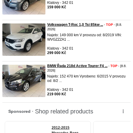
Klatovy - 342 01
159 000 Kč
Volkswagen T-Roc 1,0 Tsi 85kw ...
-
TOP
- [8.8.
2026]
Najeto: 149 000 km V provozu od: 8/2019 VIN:
WVGZZZA1 ...
Klatovy - 342 01
299 000 Kč
BMW Řada 218d Active Tourer F4 ...
-
TOP
- [8.8.
2026]
Najeto: 152 470 km Vyrobeno: 6/2015 V provozu
od: 8/2 ...
Klatovy - 342 01
219 000 Kč