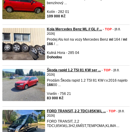
benzínový ...
Kolín - 282 01
109 000 Kč
Kola Mercedes Benz ML // GL // ...
-
TOP
- [8.8.
2026]
Prodej Alu kol na vozy Mercedes Benz
ml
164 /
ml
166
/ ...
Kutná Hora - 285 04
Dohodou
Škoda rapid 1.2 TSI 81 KW ser ...
-
TOP
- [8.8.
2026]
Prodám Škoda rapid 1.2 TSI 81 KW r.v.2016 najeto
166
00 ...
Vsetín - 756 21
83 000 Kč
FORD TRANSIT, 2,2 TDCI,85KW,L ...
-
TOP
- [8.8.
2026]
FORD TRANSIT, 2,2
TDCI,85KW,L3H2,6MÍST,TEMPOMA,KLIMA ...