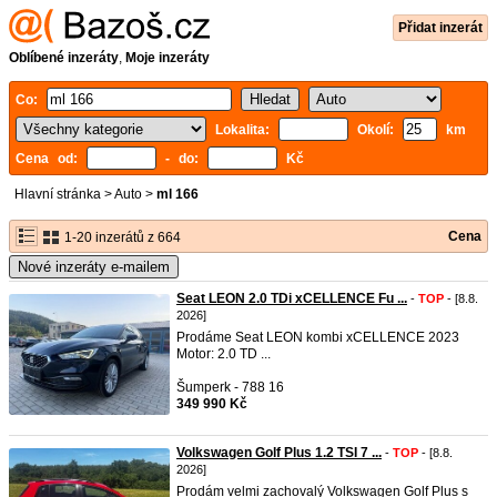
Přidat inzerát
Oblíbené inzeráty
,
Moje inzeráty
Co:
Lokalita:
Okolí:
km
Cena od:
- do:
Kč
Hlavní stránka
>
Auto
>
ml 166
Cena
1-20 inzerátů z 664
Nové inzeráty e-mailem
Seat LEON 2.0 TDi xCELLENCE Fu ...
-
TOP
- [8.8.
2026]
Prodáme Seat LEON kombi xCELLENCE 2023
Motor: 2.0 TD ...
Šumperk - 788 16
349 990 Kč
Volkswagen Golf Plus 1.2 TSI 7 ...
-
TOP
- [8.8.
2026]
Prodám velmi zachovalý Volkswagen Golf Plus s