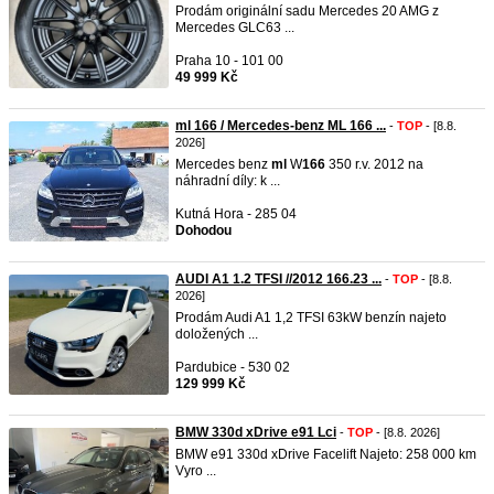
Prodám originální sadu Mercedes 20 AMG z
Mercedes GLC63 ...
Praha 10 - 101 00
49 999 Kč
ml 166 / Mercedes-benz ML 166 ...
-
TOP
- [8.8.
2026]
Mercedes benz
ml
W
166
350 r.v. 2012 na
náhradní díly: k ...
Kutná Hora - 285 04
Dohodou
AUDI A1 1.2 TFSI //2012 166.23 ...
-
TOP
- [8.8.
2026]
Prodám Audi A1 1,2 TFSI 63kW benzín najeto
doložených ...
Pardubice - 530 02
129 999 Kč
BMW 330d xDrive e91 Lci
-
TOP
- [8.8. 2026]
BMW e91 330d xDrive Facelift Najeto: 258 000 km
Vyro ...