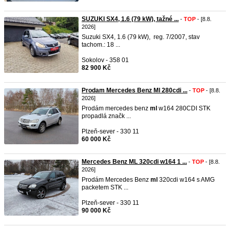
SUZUKI SX4, 1.6 (79 kW), tažné ...
-
TOP
- [8.8.
2026]
Suzuki SX4, 1.6 (79 kW), reg. 7/2007, stav
tachom.: 18 ...
Sokolov - 358 01
82 900 Kč
Prodam Mercedes Benz Ml 280cdi ...
-
TOP
- [8.8.
2026]
Prodám mercedes benz
ml
w164 280CDI STK
propadlá značk ...
Plzeň-sever - 330 11
60 000 Kč
Mercedes Benz ML 320cdi w164 1 ...
-
TOP
- [8.8.
2026]
Prodám Mercedes Benz
ml
320cdi w164 s AMG
packetem STK ...
Plzeň-sever - 330 11
90 000 Kč