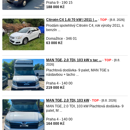
Praha 9 - 190 15
188 000 Kč
Citroën C4 1.4i 70 kW | 2011 | ...
-
TOP
- [8.8. 2026]
Prodám spolehlivý Citroën C4, rok výroby 2011, s
benzín ...
Domažlice - 346 01
63 000 Kč
MAN TGE, 2.0 TDI, 103 kW s tac ...
-
TOP
- [8.8.
2026]
Plachtová dodávka- 9 palet, MAN TGE s
nástavbou + tacho ...
Praha 4 - 140 00
219 000 Kč
MAN TGE, 2.0 TDI, 103 kW
-
TOP
- [8.8. 2026]
MAN TGE, 2.0 TDI, 103 kW Plachtová dodávka- 9
palet, M ...
Praha 4 - 140 00
164 000 Kč