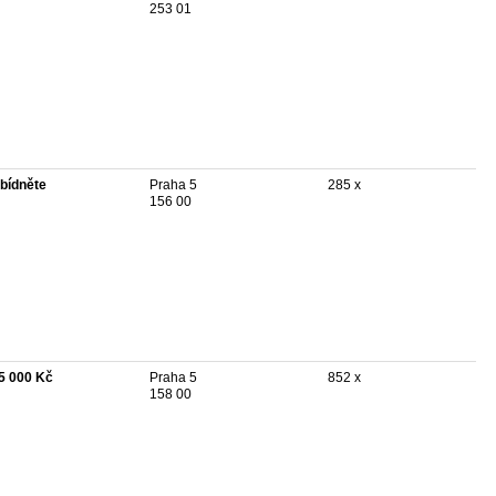
253 01
bídněte
Praha 5
285 x
156 00
5 000 Kč
Praha 5
852 x
158 00