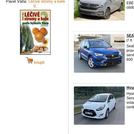
Pavel Váňa:
Léčivé stromy a keře
EBER
II.
oblí
SEA
[7.8.
Seat
prav
serv
600 
koupit
Hyun
Hyun
Serv
vola
cent