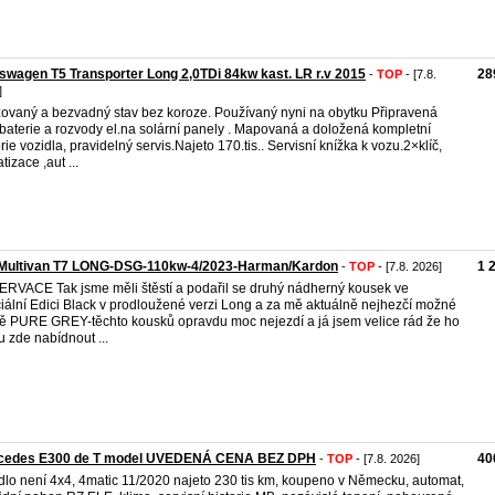
swagen T5 Transporter Long 2,0TDi 84kw kast. LR r.v 2015
28
-
TOP
- [7.8.
]
ovaný a bezvadný stav bez koroze. Používaný nyni na obytku Připravená
baterie a rozvody el.na solární panely . Mapovaná a doložená kompletní
orie vozidla, pravidelný servis.Najeto 170.tis.. Servisní knížka k vozu.2×klíč,
tizace ,aut ...
Multivan T7 LONG-DSG-110kw-4/2023-Harman/Kardon
1 
-
TOP
- [7.8. 2026]
RVACE Tak jsme měli štěstí a podařil se druhý nádherný kousek ve
iální Edici Black v prodloužené verzi Long a za mě aktuálně nejhezčí možné
ě PURE GREY-těchto kousků opravdu moc nejezdí a já jsem velice rád že ho
 zde nabídnout ...
cedes E300 de T model UVEDENÁ CENA BEZ DPH
40
-
TOP
- [7.8. 2026]
dlo není 4x4, 4matic 11/2020 najeto 230 tis km, koupeno v Německu, automat,