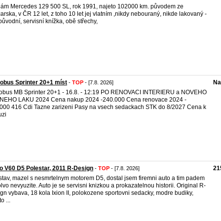
ám Mercedes 129 500 SL, rok 1991, najeto 102000 km. původem ze
arska, v ČR 12 let, z toho 10 let jej vlatním ,nikdy nebouraný, nikde lakovaný -
původní, servisní knížka, obě střechy,
obus Sprinter 20+1 míst
Na
-
TOP
- [7.8. 2026]
obus MB Sprinter 20+1 - 16.8. - 12:19 PO RENOVACI INTERIERU a NOVEHO
NEHO LAKU 2024 Cena nakup 2024 -240.000 Cena renovace 2024 -
000 416 Cdi Tazne zarizeni Pasy na vsech sedackach STK do 8/2027 Cena k
uzi
o V60 D5 Polestar, 2011 R-Design
21
-
TOP
- [7.8. 2026]
stav, mazel s nesmrtelnym motorem D5, dostal jsem firemni auto a tim padem
olvo nevyuzite. Auto je se servisni knizkou a prokazatelnou historii. Original R-
gn vybava, 18 kola Ixion II, polokozene sportovni sedacky, modre budiky,
o ...