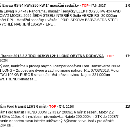
ý Enyaq RS 84 kWh 250 kW 1° masážní sedačky
1 
-
TOP
- [7.8. 2026]
da Enyaq RS 4x4 / Panorama / masážní sedačky ELEKTRO 250 kW 4x4 AWD
OMAT MODEL 2026 ŠEDÁ STEEL/ INTERIÉR Suite VERZE RS -20 000km -
očet DPH -Masážní sedačky + větrání -PŘÍPLATKOVÁ BARVA ŠEDÁ STEEL -
RYCHLÉ NABÍJENÍ 185kW -TEPE ...
d Transit 2013 2.2 TDCI 103KW L2H1 LONG OBYTNÁ DODÁVKA
17
-
TOP
-
 2026]
ý den, nabízíme k prodeji obytnou camper dodávku Ford Transit verze 280M
 LONG + 2x posuvné dveře a zadní otvírané nahoru. R.v. 07/03/2013. Motor
TDCI 103KW EURO 5 s manuální 6st. převodovkou. Najeto 331 000km.
va TREND: klimatiza ...
ám Ford transit L2H3 6 míst
11
-
TOP
- [7.8. 2026]
ám Ford transit TREND 300M L2H3 r.v. 2009/1 6 míst k sezení. Motor 2.2
 85kw 115ps. 6-ti rychlostní převodovka. Najeto 290.000km. STK do 2028/7
serie v dobrém stavu interiér udržovaný. Výbava: servo, Isofix pro dětské
ky, kli ...