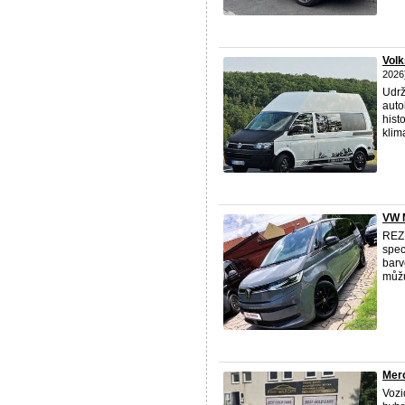
Volk
2026
Udrž
auto
hist
klima
VW 
REZE
spec
barv
můžu
Mer
Vozi