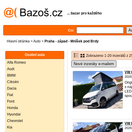
... bazar pro každého
Co:
Hlavní stránka
>
Auto
>
Praha - západ - Mníšek pod Brdy
Osobní auta
Zobrazeno 1-20 inzerátů z 2
Alfa Romeo
Nové inzeráty e-mailem
Audi
VW C
BMW
2026
Citroën
Orig
s ná
Dacia
LED 
Fiat
spou
Ford
Honda
Hyundai
Chevrolet
VW 
Kia
2026