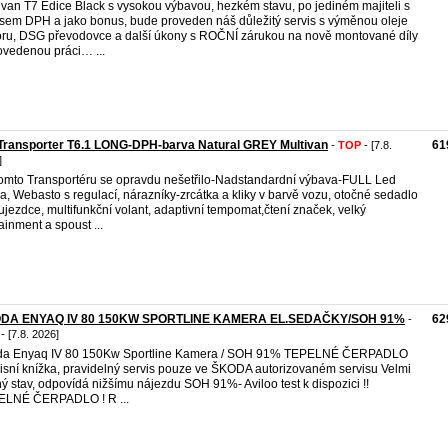
ivan T7 Edice Black s vysokou výbavou, hezkém stavu, po jediném majiteli s
sem DPH a jako bonus, bude proveden náš důležitý servis s výměnou oleje
ru, DSG převodovce a další úkony s ROČNÍ zárukou na nově montované díly
ovedenou práci… ...
Transporter T6.1 LONG-DPH-barva Natural GREY Multivan
61
-
TOP
- [7.8.
]
omto Transportéru se opravdu nešetřilo-Nadstandardní výbava-FULL Led
la, Webasto s regulací, nárazníky-zrcátka a kliky v barvě vozu, otočné sedadlo
ujezdce, multifunkční volant, adaptivní tempomat,čtení značek, velký
tainment a spoust ...
DA ENYAQ IV 80 150KW SPORTLINE KAMERA EL.SEDAČKY/SOH 91%
62
-
- [7.8. 2026]
da Enyaq IV 80 150Kw Sportline Kamera / SOH 91% TEPELNÉ ČERPADLO
isní knížka, pravidelný servis pouze ve ŠKODA autorizovaném servisu Velmi
ý stav, odpovídá nižšímu nájezdu SOH 91%- Aviloo test k dispozici !!
ELNÉ ČERPADLO ! R ...