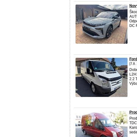
Nov
Ško
AUT
Odp
DC 
For
[7.8.
Dobr
L2H1
2.2 
Výba
Prod
Prod
TDCi
Karo
sedač