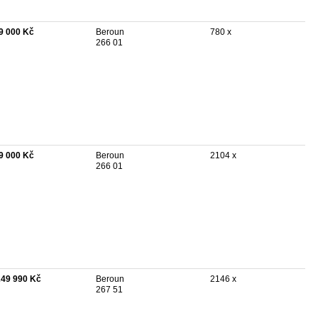
9 000 Kč
Beroun
780 x
266 01
9 000 Kč
Beroun
2104 x
266 01
249 990 Kč
Beroun
2146 x
267 51