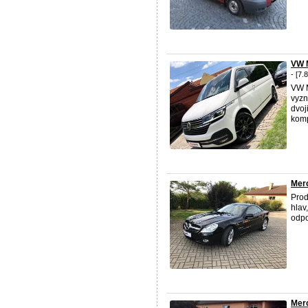
VW 
- [7.
VW M
vyzn
dvoj
kompl
Merc
Prod
hlav
odpo
Mer