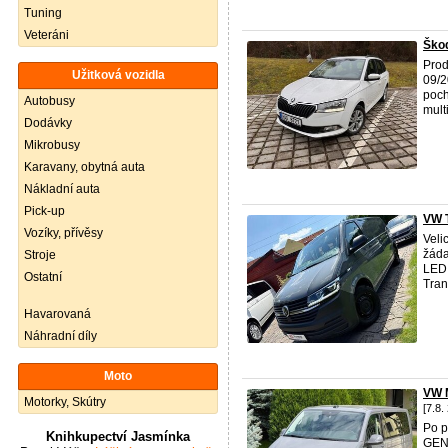
Tuning
Veteráni
Škod
Prod
Užitková vozidla
09/2
poch
Autobusy
multi
Dodávky
Mikrobusy
Karavany, obytná auta
Nákladní auta
Pick-up
VW 
Vozíky, přívěsy
Veli
žáda
Stroje
LED 
Ostatní
Tran
Havarovaná
Náhradní díly
Moto
VW 
Motorky, Skútry
[7.8.
Po p
Knihkupectví Jasmínka
GEN