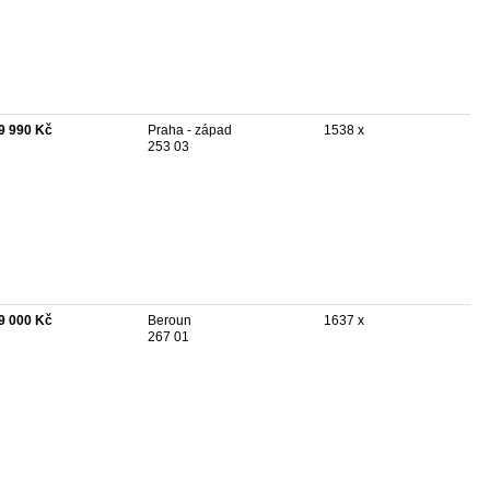
9 990 Kč
Praha - západ
1538 x
253 03
9 000 Kč
Beroun
1637 x
267 01