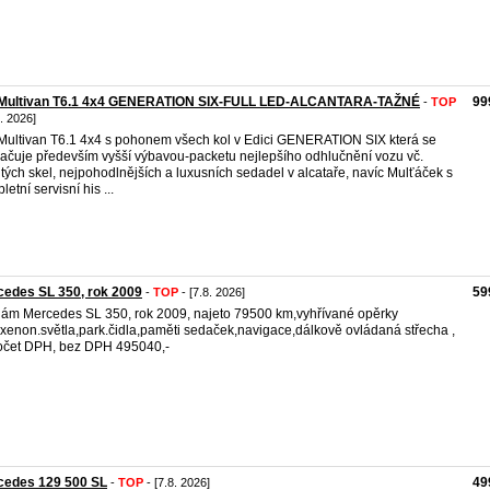
Multivan T6.1 4x4 GENERATION SIX-FULL LED-ALCANTARA-TAŽNÉ
99
-
TOP
8. 2026]
ultivan T6.1 4x4 s pohonem všech kol v Edici GENERATION SIX která se
ačuje především vyšší výbavou-packetu nejlepšího odhlučnění vozu vč.
itých skel, nejpohodlnějších a luxusních sedadel v alcataře, navíc Mulťáček s
etní servisní his ...
edes SL 350, rok 2009
59
-
TOP
- [7.8. 2026]
ám Mercedes SL 350, rok 2009, najeto 79500 km,vyhřívané opěrky
,xenon.světla,park.čidla,paměti sedaček,navigace,dálkově ovládaná střecha ,
čet DPH, bez DPH 495040,-
cedes 129 500 SL
49
-
TOP
- [7.8. 2026]