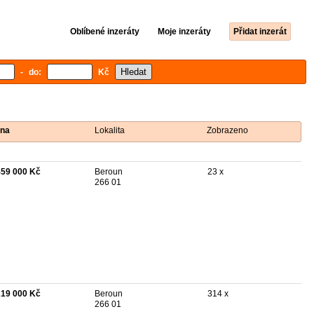
Oblíbené inzeráty
Moje inzeráty
Přidat inzerát
- do:
Kč
na
Lokalita
Zobrazeno
459 000 Kč
Beroun
23 x
266 01
219 000 Kč
Beroun
314 x
266 01