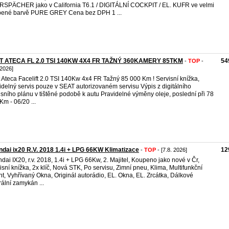
SPÄCHER jako v California T6.1 / DIGITÁLNÍ COCKPIT / EL. KUFR ve velmi
bené barvě PURE GREY Cena bez DPH 1 ...
T ATECA FL 2.0 TSI 140KW 4X4 FR TAŽNÝ 360KAMERY 85TKM
54
-
TOP
-
 2026]
 Ateca Facelift 2.0 TSI 140Kw 4x4 FR Tažný 85 000 Km ! Servisní knížka,
idelný servis pouze v SEAT autorizovaném servisu Výpis z digitálního
isního plánu v tištěné podobě k autu Pravidelné výměny oleje, poslední při 78
Km - 06/20 ...
dai ix20 R.V. 2018 1.4i + LPG 66KW Klimatizace
12
-
TOP
- [7.8. 2026]
dai IX20, r.v. 2018, 1.4i + LPG 66Kw, 2. Majitel, Koupeno jako nové v Čr,
isní knížka, 2x klíč, Nová STK, Po servisu, Zimní pneu, Klima, Multifunkční
nt, Vyhřívaný Okna, Originál autorádio, EL. Okna, EL. Zrcátka, Dálkové
rální zamykán ...