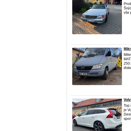
Prod
Švýc
vše 
Mikr
Mikr
MAT
250.
disk
Volv
Top 
je V
Desi
sport