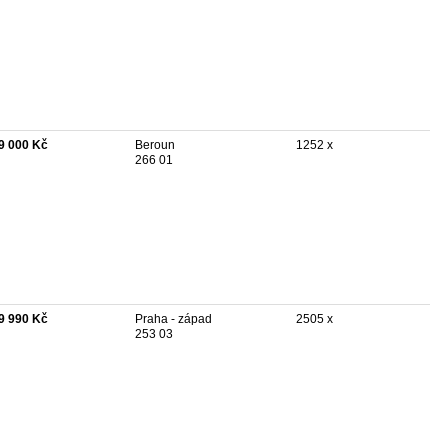
9 000 Kč
Beroun
1252 x
266 01
9 990 Kč
Praha - západ
2505 x
253 03