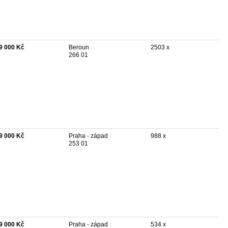
9 000 Kč
Beroun
2503 x
266 01
9 000 Kč
Praha - západ
988 x
253 01
9 000 Kč
Praha - západ
534 x