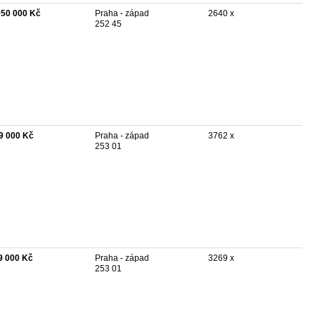
050 000 Kč
Praha - západ
2640 x
252 45
9 000 Kč
Praha - západ
3762 x
253 01
9 000 Kč
Praha - západ
3269 x
253 01