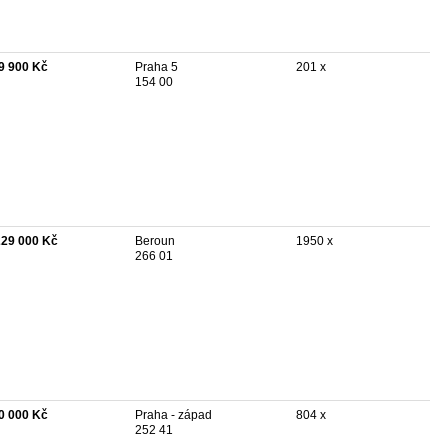
9 900 Kč
Praha 5
201 x
154 00
229 000 Kč
Beroun
1950 x
266 01
0 000 Kč
Praha - západ
804 x
252 41