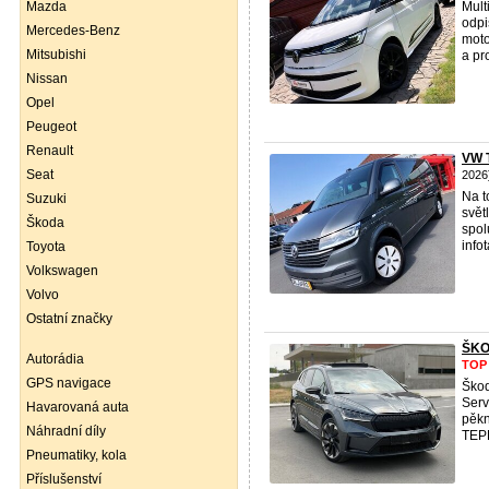
Mazda
Mult
odpi
Mercedes-Benz
moto
Mitsubishi
a pr
Nissan
Opel
Peugeot
Renault
VW 
Seat
2026
Na t
Suzuki
svět
Škoda
spol
info
Toyota
Volkswagen
Volvo
Ostatní značky
ŠKO
Autorádia
TOP
GPS navigace
Ško
Serv
Havarovaná auta
pěkn
Náhradní díly
TEP
Pneumatiky, kola
Příslušenství