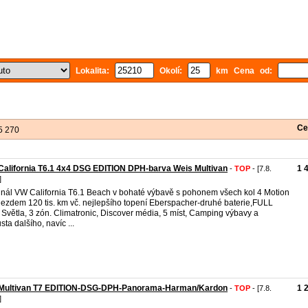
Lokalita:
Okolí:
km Cena od:
Ce
5 270
alifornia T6.1 4x4 DSG EDITION DPH-barva Weis Multivan
1 
-
TOP
- [7.8.
]
inál VW California T6.1 Beach v bohaté výbavě s pohonem všech kol 4 Motion
jezdem 120 tis. km vč. nejlepšího topení Eberspacher-druhé baterie,FULL
Světla, 3 zón. Climatronic, Discover média, 5 míst, Camping výbavy a
sta dalšího, navíc ...
Multivan T7 EDITION-DSG-DPH-Panorama-Harman/Kardon
1 
-
TOP
- [7.8.
]