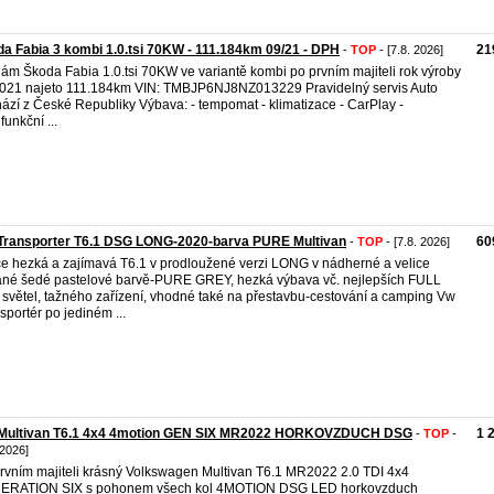
a Fabia 3 kombi 1.0.tsi 70KW - 111.184km 09/21 - DPH
21
-
TOP
- [7.8. 2026]
ám Škoda Fabia 1.0.tsi 70KW ve variantě kombi po prvním majiteli rok výroby
021 najeto 111.184km VIN: TMBJP6NJ8NZ013229 Pravidelný servis Auto
ází z České Republiky Výbava: - tempomat - klimatizace - CarPlay -
funkční ...
Transporter T6.1 DSG LONG-2020-barva PURE Multivan
60
-
TOP
- [7.8. 2026]
ce hezká a zajímavá T6.1 v prodloužené verzi LONG v nádherné a velice
né šedé pastelové barvě-PURE GREY, hezká výbava vč. nejlepších FULL
světel, tažného zařízení, vhodné také na přestavbu-cestování a camping Vw
sportér po jediném ...
Multivan T6.1 4x4 4motion GEN SIX MR2022 HORKOVZDUCH DSG
1 
-
TOP
-
 2026]
rvním majiteli krásný Volkswagen Multivan T6.1 MR2022 2.0 TDI 4x4
ERATION SIX s pohonem všech kol 4MOTION DSG LED horkovzduch