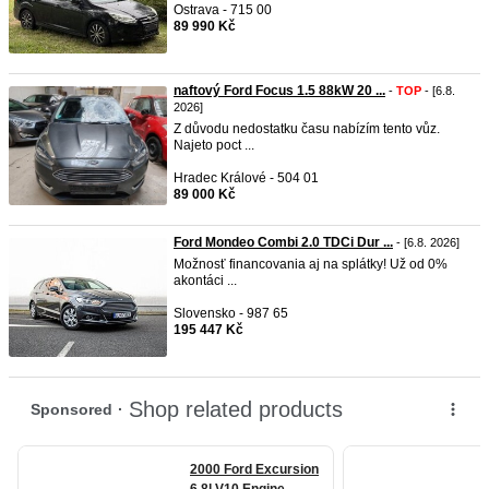
Ostrava - 715 00
89 990 Kč
naftový Ford Focus 1.5 88kW 20 ...
-
TOP
- [6.8.
2026]
Z důvodu nedostatku času nabízím tento vůz.
Najeto poct ...
Hradec Králové - 504 01
89 000 Kč
Ford Mondeo Combi 2.0 TDCi Dur ...
- [6.8. 2026]
Možnosť financovania aj na splátky! Už od 0%
akontáci ...
Slovensko - 987 65
195 447 Kč