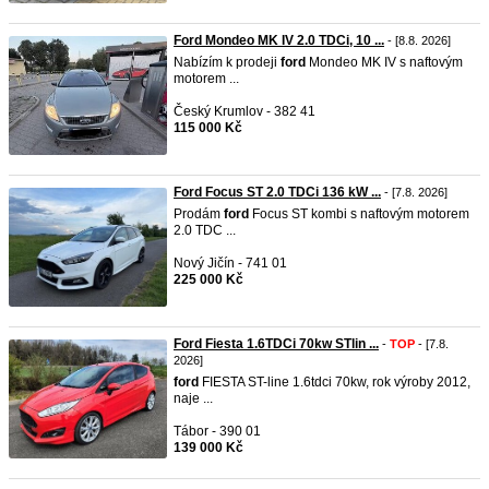
Ford Mondeo MK IV 2.0 TDCi, 10 ...
- [8.8. 2026]
Nabízím k prodeji
ford
Mondeo MK IV s naftovým
motorem ...
Český Krumlov - 382 41
115 000 Kč
Ford Focus ST 2.0 TDCi 136 kW ...
- [7.8. 2026]
Prodám
ford
Focus ST kombi s naftovým motorem
2.0 TDC ...
Nový Jičín - 741 01
225 000 Kč
Ford Fiesta 1.6TDCi 70kw STlin ...
-
TOP
- [7.8.
2026]
ford
FIESTA ST-line 1.6tdci 70kw, rok výroby 2012,
naje ...
Tábor - 390 01
139 000 Kč