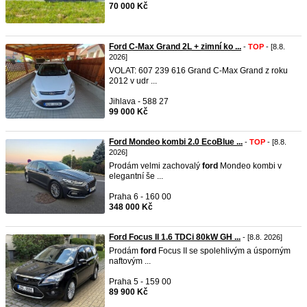
70 000 Kč
Ford C-Max Grand 2L + zimní ko ...
-
TOP
- [8.8.
2026]
VOLAT: 607 239 616 Grand C-Max Grand z roku
2012 v udr ...
Jihlava - 588 27
99 000 Kč
Ford Mondeo kombi 2.0 EcoBlue ...
-
TOP
- [8.8.
2026]
Prodám velmi zachovalý
ford
Mondeo kombi v
elegantní še ...
Praha 6 - 160 00
348 000 Kč
Ford Focus II 1.6 TDCi 80kW GH ...
- [8.8. 2026]
Prodám
ford
Focus II se spolehlivým a úsporným
naftovým ...
Praha 5 - 159 00
89 900 Kč