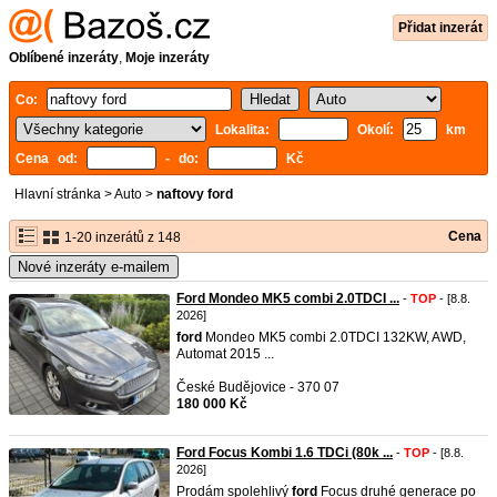
Přidat inzerát
Oblíbené inzeráty
,
Moje inzeráty
Co:
Lokalita:
Okolí:
km
Cena od:
- do:
Kč
Hlavní stránka
>
Auto
>
naftovy ford
Cena
1-20 inzerátů z 148
Nové inzeráty e-mailem
Ford Mondeo MK5 combi 2.0TDCI ...
-
TOP
- [8.8.
2026]
ford
Mondeo MK5 combi 2.0TDCI 132KW, AWD,
Automat 2015 ...
České Budějovice - 370 07
180 000 Kč
Ford Focus Kombi 1.6 TDCi (80k ...
-
TOP
- [8.8.
2026]
Prodám spolehlivý
ford
Focus druhé generace po