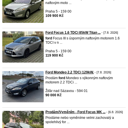
naftovým moto ...
Praha 5 - 159 00
109 900 Kč
Ford Focus 1.6 TDCi 85kW Titan ...
- [7.8. 2026]
ford
Focus III s úsporným naftovým motorem 1.6
TDCI v n ...
Praha 5 - 159 00
119 900 Kč
Ford Mondeo 2.2 TDCi 129kW.
- [7.8. 2026]
Prodám
ford
Mondeo s výkonným naftovým
motorem 2.2 TDCi ...
Žďár nad Sázavou - 594 01
90 000 Kč
Prodám/Vyměním - Ford Focus MK ...
- [6.8. 2026]
​Prodáme nebo vyměníme velmi zachovalý a
spolehlivý for ...