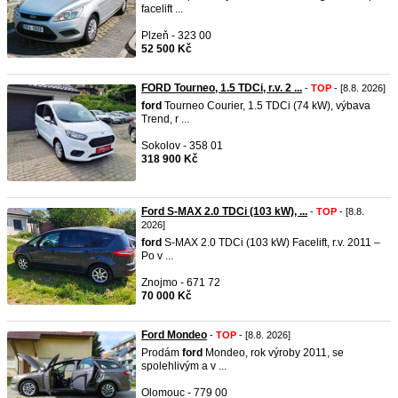
facelift ...
Plzeň - 323 00
52 500 Kč
FORD Tourneo, 1.5 TDCi, r.v. 2 ...
-
TOP
- [8.8. 2026]
ford
Tourneo Courier, 1.5 TDCi (74 kW), výbava
Trend, r ...
Sokolov - 358 01
318 900 Kč
Ford S-MAX 2.0 TDCi (103 kW), ...
-
TOP
- [8.8.
2026]
ford
S-MAX 2.0 TDCi (103 kW) Facelift, r.v. 2011 –
Po v ...
Znojmo - 671 72
70 000 Kč
Ford Mondeo
-
TOP
- [8.8. 2026]
Prodám
ford
Mondeo, rok výroby 2011, se
spolehlivým a v ...
Olomouc - 779 00