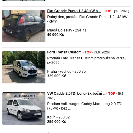
Fiat Grande Punto 1.2 48 kW b ...
-
TOP
- [9.8. 2026]
Dobrý den, prodám Fiat Grande Punto 1.2 , 48 kW
- čtyřv ...
Mladá Boleslav - 294 71
40 000 Kč
Ford Transit Custom
-
TOP
- [9.8. 2026]
Prodám Ford Transit Custom prodloužená verze,
r.v.2022, ...
Praha - východ - 250 75
329 000 Kč
VW Caddy 2.0TDi Long (2x boční ...
-
TOP
- [9.8.
2026]
Prodám Volkswagen Caddy Maxi Long 2.0 TDi
(75kw) - bez ...
Kolín - 280 02
259 000 Kč