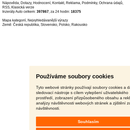
Nápověda
,
Dotazy
,
Hodnocení
,
Kontakt
,
Reklama
,
Podmínky
,
Ochrana údajů
,
RSS
,
Inzeráty Auto celkem:
397867
, za 24 hodin:
18375
Mapa kategorií
,
Nejvyhledávanější výrazy
Země:
Česká republika
,
Slovensko
,
Polsko
,
Rakousko
Používáme soubory cookies
Tyto webové stránky používají soubory cookies a d
sledovací nástroje s cílem vylepšení uživatelského
prostředí, zobrazení přizpůsobeného obsahu a rek
analýzy návštěvnosti webových stránek a zjištění z
návštěvnosti.
Souhlasím