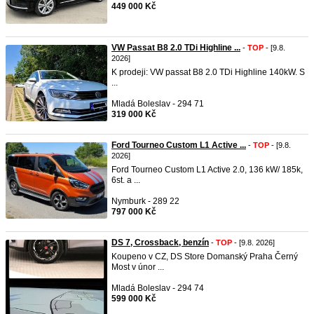
449 000 Kč
VW Passat B8 2.0 TDi Highline ...
-
TOP
- [9.8.
2026]
K prodeji: VW passat B8 2.0 TDi Highline 140kW. S
...
Mladá Boleslav - 294 71
319 000 Kč
Ford Tourneo Custom L1 Active ...
-
TOP
- [9.8.
2026]
Ford Tourneo Custom L1 Active 2.0, 136 kW/ 185k,
6st. a ...
Nymburk - 289 22
797 000 Kč
DS 7, Crossback, benzín
-
TOP
- [9.8. 2026]
Koupeno v CZ, DS Store Domanský Praha Černý
Most v únor ...
Mladá Boleslav - 294 74
599 000 Kč