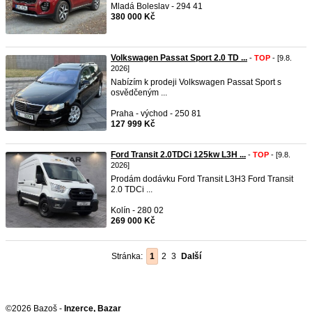
Mladá Boleslav - 294 41
380 000 Kč
Volkswagen Passat Sport 2.0 TD ...
-
TOP
- [9.8.
2026]
Nabízím k prodeji Volkswagen Passat Sport s
osvědčeným ...
Praha - východ - 250 81
127 999 Kč
Ford Transit 2.0TDCi 125kw L3H ...
-
TOP
- [9.8.
2026]
Prodám dodávku Ford Transit L3H3 Ford Transit
2.0 TDCi ...
Kolín - 280 02
269 000 Kč
Stránka:
1
2
3
Další
©2026 Bazoš -
Inzerce, Bazar