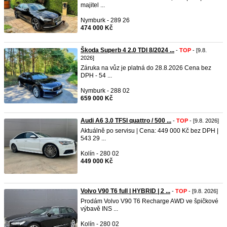
majitel ...
Nymburk - 289 26
474 000 Kč
Škoda Superb 4 2.0 TDI 8/2024 ...
-
TOP
- [9.8.
2026]
Záruka na vůz je platná do 28.8.2026 Cena bez
DPH - 54 ...
Nymburk - 288 02
659 000 Kč
Audi A6 3.0 TFSI quattro / 500 ...
-
TOP
- [9.8. 2026]
Aktuálně po servisu | Cena: 449 000 Kč bez DPH |
543 29 ...
Kolín - 280 02
449 000 Kč
Volvo V90 T6 full | HYBRID | 2 ...
-
TOP
- [9.8. 2026]
Prodám Volvo V90 T6 Recharge AWD ve špičkové
výbavě INS ...
Kolín - 280 02