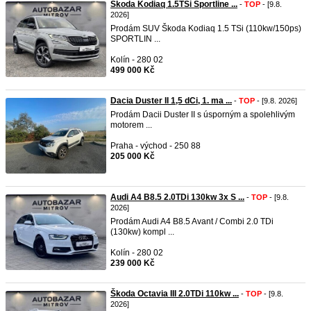
Škoda Kodiaq 1.5TSi Sportline ...
-
TOP
- [9.8.
2026]
Prodám SUV Škoda Kodiaq 1.5 TSi (110kw/150ps)
SPORTLIN ...
Kolín - 280 02
499 000 Kč
Dacia Duster II 1,5 dCi, 1. ma ...
-
TOP
- [9.8. 2026]
Prodám Dacii Duster II s úsporným a spolehlivým
motorem ...
Praha - východ - 250 88
205 000 Kč
Audi A4 B8.5 2.0TDi 130kw 3x S ...
-
TOP
- [9.8.
2026]
Prodám Audi A4 B8.5 Avant / Combi 2.0 TDi
(130kw) kompl ...
Kolín - 280 02
239 000 Kč
Škoda Octavia III 2.0TDi 110kw ...
-
TOP
- [9.8.
2026]