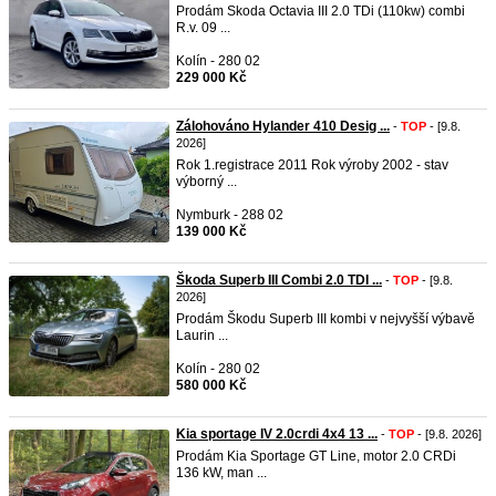
Prodám Skoda Octavia III 2.0 TDi (110kw) combi
R.v. 09 ...
Kolín - 280 02
229 000 Kč
Zálohováno Hylander 410 Desig ...
-
TOP
- [9.8.
2026]
Rok 1.registrace 2011 Rok výroby 2002 - stav
výborný ...
Nymburk - 288 02
139 000 Kč
Škoda Superb III Combi 2.0 TDI ...
-
TOP
- [9.8.
2026]
Prodám Škodu Superb III kombi v nejvyšší výbavě
Laurin ...
Kolín - 280 02
580 000 Kč
Kia sportage IV 2.0crdi 4x4 13 ...
-
TOP
- [9.8. 2026]
Prodám Kia Sportage GT Line, motor 2.0 CRDi
136 kW, man ...