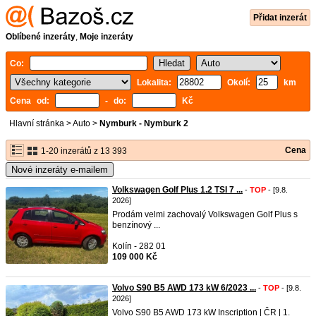
Přidat inzerát
Oblíbené inzeráty
,
Moje inzeráty
Co:
Lokalita:
Okolí:
km
Cena od:
- do:
Kč
Hlavní stránka
>
Auto
>
Nymburk - Nymburk 2
Cena
1-20 inzerátů z 13 393
Nové inzeráty e-mailem
Volkswagen Golf Plus 1.2 TSI 7 ...
-
TOP
- [9.8.
2026]
Prodám velmi zachovalý Volkswagen Golf Plus s
benzínový ...
Kolín - 282 01
109 000 Kč
Volvo S90 B5 AWD 173 kW 6/2023 ...
-
TOP
- [9.8.
2026]
Volvo S90 B5 AWD 173 kW Inscription | ČR | 1.