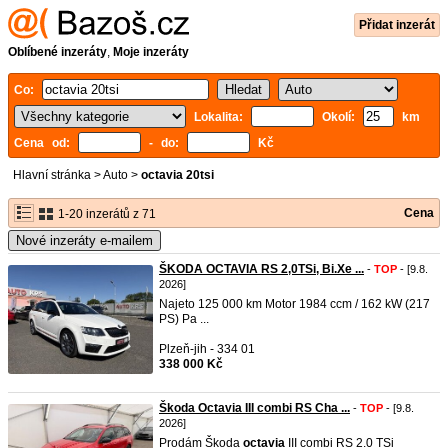
Přidat inzerát
Oblíbené inzeráty
,
Moje inzeráty
Co:
Lokalita:
Okolí:
km
Cena od:
- do:
Kč
Hlavní stránka
>
Auto
>
octavia 20tsi
Cena
1-20 inzerátů z 71
Nové inzeráty e-mailem
ŠKODA OCTAVIA RS 2,0TSi, Bi.Xe ...
-
TOP
- [9.8.
2026]
Najeto 125 000 km Motor 1984 ccm / 162 kW (217
PS) Pa ...
Plzeň-jih - 334 01
338 000 Kč
Škoda Octavia III combi RS Cha ...
-
TOP
- [9.8.
2026]
Prodám Škoda
octavia
III combi RS 2.0 TSi