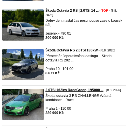
Škoda Octavia 2 RS | 2.0TSi 14 ...
-
TOP
- [8.8.
2026]
Dobrý den, nastal čas posunout se zase o kousek
dál, ...
Jeseník - 790 01
200 000 Kč
Škoda Octavia RS 2.0TSI 180kW
- [8.8. 2026]
Přenechání operativního leasingu – Škoda
octavia
RS 202 ...
Praha 10 - 101 00
8 631 Kč
2.0TSI 162kw RaceGreen, 195000 ...
- [8.8. 2026]
Škoda
octavia
3 RS CHALLENGE Vzácná
kombinace - Race ...
Praha 1 - 110 00
289 900 Kč