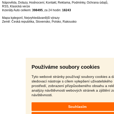
Nápověda
,
Dotazy
,
Hodnocení
,
Kontakt
,
Reklama
,
Podmínky
,
Ochrana údajů
,
RSS
,
Inzeráty Auto celkem:
398495
, za 24 hodin:
18243
Mapa kategorií
,
Nejvyhledávanější výrazy
Země:
Česká republika
,
Slovensko
,
Polsko
,
Rakousko
Používáme soubory cookies
Tyto webové stránky používají soubory cookies a d
sledovací nástroje s cílem vylepšení uživatelského
prostředí, zobrazení přizpůsobeného obsahu a rek
analýzy návštěvnosti webových stránek a zjištění z
návštěvnosti.
Souhlasím