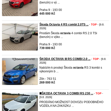
(benzín) o vý ...
Praha 9 - 193 00
445 000 Kč
Škoda Octavia 4 RS combi 2.0TS ...
-
TOP
- [9.8.
2026]
Prodám Škoda
octavia
4 combi RS 2.0 TSi
(benzín) o výko ...
Praha 9 - 193 00
739 000 Kč
ŠKODA OCTAVIA III RS COMBI 2.0 ...
-
TOP
- [9.8.
2026]
Nabízím k prodeji Škoda
octavia
RS 3 kombi s
výkonným b ...
Zlín - 763 51
269 000 Kč
◼️ŠKODA OCTAVIA 3 COMBI RS 230 ...
-
TOP
-
[9.8. 2026]
PRODÁNO MOŽNOST DOVOZU PODOBNÉHO
VOZIDLA NA ZAKÁZKU ...