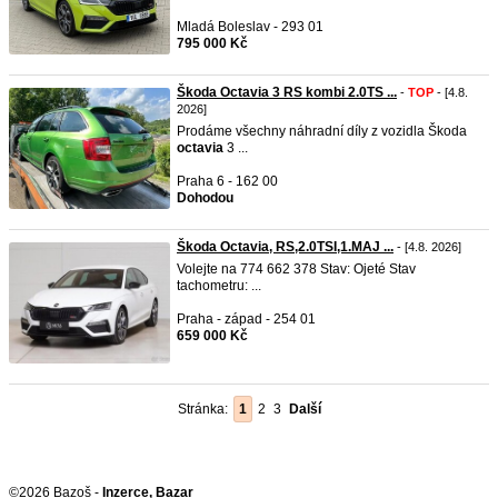
Mladá Boleslav - 293 01
795 000 Kč
Škoda Octavia 3 RS kombi 2.0TS ...
-
TOP
- [4.8.
2026]
Prodáme všechny náhradní díly z vozidla Škoda
octavia
3 ...
Praha 6 - 162 00
Dohodou
Škoda Octavia, RS,2.0TSI,1.MAJ ...
- [4.8. 2026]
Volejte na 774 662 378 Stav: Ojeté Stav
tachometru: ...
Praha - západ - 254 01
659 000 Kč
Stránka:
1
2
3
Další
©2026 Bazoš -
Inzerce, Bazar