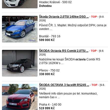
Hradec Králové - 500 02
Dohodou
Škoda Octavia 2.0TSI 140kw DSG ...
-
TOP
- [9.8.
2026]
Původ ČR. 1. Majitel. Možný odpočet DPH, cena je
uveden ...
Bruntál - 793 16
599 000 Kč
ŠKODA Octavia RS Combi 2.0TSi ...
-
TOP
- [9.8.
2026]
Nabízíme ke koupi ŠKODA
octavia
Combi RS
2.0TSi 162KW s ...
Přerov - 750 02
338 000 Kč
ŠKODA OCTAVIA 3 facelift RS245 ...
-
TOP
- [9.8.
2026]
!Veškeré info dám pouze po tel. komunikaci,
nemám čas v ...
Praha 4 - 140 00
519 999 Kč