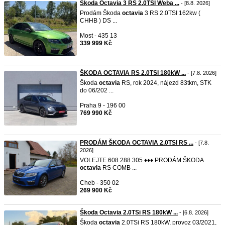
Škoda Octavia 3 RS 2.0TSI Weba ...
- [8.8. 2026]
Prodám Škoda
octavia
3 RS 2.0TSI 162kw (
CHHB ) DS ...
Most - 435 13
339 999 Kč
ŠKODA OCTAVIA RS 2.0TSI 180kW ...
- [7.8. 2026]
Škoda
octavia
RS, rok 2024, nájezd 83tkm, STK
do 06/202 ...
Praha 9 - 196 00
769 990 Kč
PRODÁM ŠKODA OCTAVIA 2.0TSI RS ...
- [7.8.
2026]
VOLEJTE 608 288 305 ♦♦♦ PRODÁM ŠKODA
octavia
RS COMB ...
Cheb - 350 02
269 900 Kč
Škoda Octavia 2.0TSi RS 180kW ...
- [6.8. 2026]
Škoda
octavia
2.0TSi RS 180kW, provoz 03/2021,