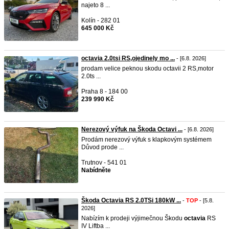
najeto 8 ...
Kolín - 282 01
645 000 Kč
octavia 2.0tsi RS,ojedinely mo ...
- [6.8. 2026]
prodam velice peknou skodu octavii 2 RS,motor
2.0ts ...
Praha 8 - 184 00
239 990 Kč
Nerezový výfuk na Škoda Octavi ...
- [6.8. 2026]
Prodám nerezový výfuk s klapkovým systémem
Důvod prode ...
Trutnov - 541 01
Nabídněte
Škoda Octavia RS 2.0TSi 180kW ...
-
TOP
- [5.8.
2026]
Nabízím k prodeji výjimečnou Škodu
octavia
RS
IV Liftba ...