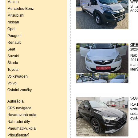
Mazda
WEB
ST.
Mercedes-Benz
6022
Mitsubishi
Nissan
Opel
Peugeot
Renault
OPE
Seat
2026
Nabí
Suzuki
2011
Škoda
manu
který
Toyota
Volkswagen
Volvo
Ostatní značky
SQ8
Autorádia
R.v.
GPS navigace
vzdu
seda
Havarovaná auta
ovlá
Náhradní díly
Pneumatiky, kola
Příslušenství