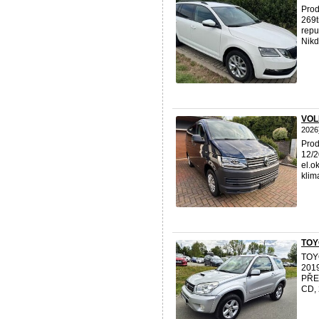
Prod
269t
repu
Nikd
VOL
2026
Prod
12/2
el.o
klima
TOY
TOY
201
PŘE
CD, 