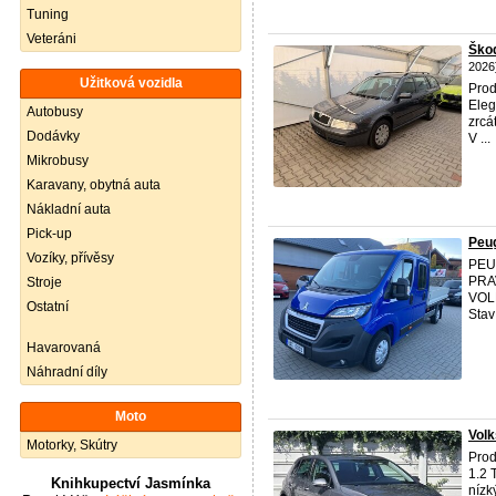
Tuning
Veteráni
Škod
2026
Užitková vozidla
Prod
Eleg
Autobusy
zrcá
Dodávky
V ...
Mikrobusy
Karavany, obytná auta
Nákladní auta
Pick-up
Peug
Vozíky, přívěsy
PEU
PRA
Stroje
VOLE
Ostatní
Stav
Havarovaná
Náhradní díly
Moto
Volk
Motorky, Skútry
Prod
1.2 
Knihkupectví Jasmínka
nízk