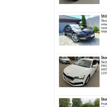
ŠKO
Škod
vola
navi
hlídá
Ško
ŠKO
PRO
HIST
12/2
Škod
Prod