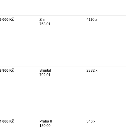
9 000 Kč
Zlín
4110 x
763 01
9 900 Kč
Bruntál
2332 x
792 01
4 000 Kč
Praha 8
346 x
180 00