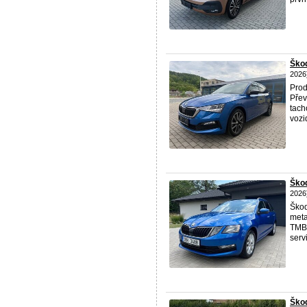
Ško
2026
Prod
Přev
tach
vozi
Ško
2026
Škod
meta
TMB
serv
Škod