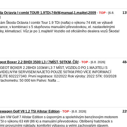
a Octavia I combi TOUR 1.9TDi,74kW,manual,1.majitel,2009
13
-
TOP
- [6.8.
]
ám Škoda Octavia I combi Tour 1.9 TDi (nafta) o výkonu 74 kW, ve výbavě
ance, v kombinaci s 5 stupňovou manuální převodovkou, el. nastavitelnými
tky, klimatizací. Vůz je po 1.majiteli! Vozidlo od oficiálního dealera vozů Škoda!
eot Boxer 2.2 BHDI 3500 L3 / 7MÍST, 50TKM, ČR/
48
-
TOP
- [6.8. 2026]
GEOT BOXER 2.2BHDI 103kW L3 7 MÍST, VOZIDLO PO 1.MAJITELI S
VIDELNÝM SERVISEM.NAJETO POUZE 50TKM.PRO VÍCE INFORMACÍ
JTE 602227340. První registrace: 02/2022 Rok výroby: 2022 STK: 03/2028
 tachometru: 50 000 km Palivo: Nafta ...
swagen Golf VII 1.2 TSI Allstar Edition
22
-
TOP
- [6.8. 2026]
ám VW Golf 7 Allstar Edition s úsporným a spolehlivým benzínovým motorem
TSI o výkonu 63 kW (86 k) a manuální převodovkou. Oblíbený hatchback s
ými provozními náklady, komfortní výbavou a velmi zachovalým stavem.