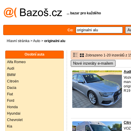
... bazar pro každého
Co:
Hlavní stránka
>
Auto
>
originalni alu
Osobní auta
Zobrazeno 1-20 inzerátů z 1
Alfa Romeo
Nové inzeráty e-mailem
Audi
Audi
BMW
Vozi
Citroën
mana
orig
Dacia
R19 
Fiat
Ford
Honda
Hyundai
Chevrolet
Cit
Kia
VOZ