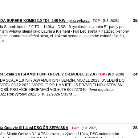
DA SUPERB KOMBI 2.0 TDI - 140 KW - plná výbava
35
-
TOP
- [6.8. 2026]
a Superb kombi 2.0 TDI - 140kw - DSG - 6 rychlostí s řazením F1 pádly pod
ntem Výbava stejná jako Laurin a Klement - Full Led světla + natáčecí xenony,
gace, panorama střešní okno, el. kožená sedadla , elektické ovladání kufru,
ní ...
da Scala 1.0TSI AMBITION+ / NOVÉ V ČR,MODEL 2023/
24
-
TOP
- [6.8. 2026]
DA SCALA 1.0TSI 70kW AMBITION+ BENZÍN, MODEL 2023, UVEDENÍ DO
VOZU 08.12.2022. VOZIDLO PO 1.MAJITELI S PRAVIDELNOU SERVISNÍ
ORIÍ. PRO VÍCE INFORMACÍ VOLEJTE 602227340. První registrace:
022 Rok výroby: 2022 STK: 12/2026 Stav ta ...
a Octavie III 1.4 tsi DSG ČR SERVISKA
28
-
TOP
- [6.8. 2026]
ám Škoda Octavia 3 1.4 TSI benzin , o výkonu 110kw, DSG automatická