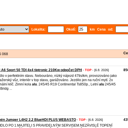
Lokalita:
Okolí:
km Cena od:
Ce
5 068
 A6 Sport 50 TDI 4x4 tiptronic 210Kw odpočet DPH
85
-
TOP
- [6.8. 2026]
dlo v perfektním stavu. Nebouráno, nízký nájezd 47tis/km, provozováno jako
žerský vůz, interiér v top stavu, garážováno. Jezdilo jen na ruční mytí. 2x
inální klíč. Zimní kola
alu
. 245/45 R19 Continental Ts850p., Letní
alu
245/45
Bridg ...
roën Jumper L4H2 2.2 BlueHDI PLUS WEBASTO
43
-
TOP
- [6.8. 2026]
IDLO PO 1.MAJITELI S PRAVIDELNÝM SERVISEM.NEZÁVISLÉ TOPENÍ