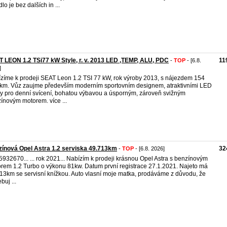
lo je bez dalších in ...
 LEON 1.2 TSi77 kW Style, r. v. 2013 LED ,TEMP, ALU, PDC
11
-
TOP
- [6.8.
]
zíme k prodeji SEAT Leon 1.2 TSI 77 kW, rok výroby 2013, s nájezdem 154
km. Vůz zaujme především moderním sportovním designem, atraktivními LED
ly pro denní svícení, bohatou výbavou a úsporným, zároveň svižným
ínovým motorem. více ...
ínová Opel Astra 1.2 serviska 49.713km
32
-
TOP
- [6.8. 2026]
05932670... ... rok 2021... Nabízím k prodeji krásnou Opel Astra s benzínovým
rem 1.2 Turbo o výkonu 81kw. Datum první registrace 27.1.2021. Najeto má
13km se servisní knížkou. Auto vlasní moje matka, prodáváme z důvodu, že
buj ...