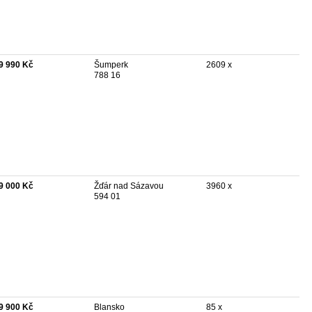
9 990 Kč
Šumperk
2609 x
788 16
9 000 Kč
Žďár nad Sázavou
3960 x
594 01
9 900 Kč
Blansko
85 x