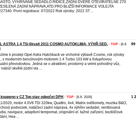
ASTO, VYHŘÍVANÉ SEDADLO ŘIDIČE,ZADNÍ DVEŘE OTEVÍRATELNÉ 270
,ZESÍLENÁ ZADNÍ NÁPRAVA,ATD.PRO BLIŽŠÍ INFORMACE VOLEJTA
27340. První registrace: 07/2022 Rok výroby: 2022 ST ...
L ASTRA 1,4 TSi 6kvalt 2011 COSMO AUTOKLIMA, VÝHŘ.SED.
99
-
TOP
- [6.8.
]
zíme k prodeji Opel Astra Hatchback ve vrcholné výbavě Cosmo, rok výroby
, s moderním benzínovým motorem 1.4 Turbo 103 kW a 6stupňovou
ální převodovkou. Jedná se o atraktivní, prostorný a velmi pohodlný vůz,
 nabízí skvělé jízdní vla ...
 koupeno v CZ Top stav odpočet DPH
1 
-
TOP
- [6.8. 2026]
11/2020, motor 4.0V8 TDi 320kw, Quattro, 4x4, Matrix světlomety, muzika B&O,
chový podvozek, natáčecí zadní náprava, 4x výhřev sedadel, ventilovaná
dla, navigace, adaptivní tempomat, originální el. tažné zařízení, bezklíčové
dání, Hea ...