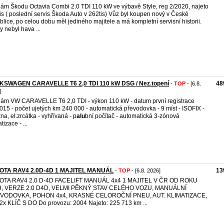
ám Škodu Octavia Combi 2.0 TDI 110 kW ve výbavě Style, reg 2/2020, najeto
is ( poslední servis Škoda Auto v 262tis) Vůz byl koupen nový v České
blice, po celou dobu měl jediného majitele a má kompletní servisní historii.
y nebyl hava ...
KSWAGEN CARAVELLE T6 2,0 TDI 110 kW DSG / Nez.topení
48
-
TOP
- [6.8.
]
ám VW CARAVELLE T6 2,0 TDI - výkon 110 kW - datum první registrace
015 - počet ujetých km 240 000 - automatická převodovka - 9 míst - ISOFIX -
kna, el.zrcátka - vyhřívaná - p
alu
bní počítač - automatická 3-zónová
tizace - ...
OTA RAV4 2.0D-4D 1 MAJITEL MANUÁL
13
-
TOP
- [6.8. 2026]
OTA RAV4 2.0 D-4D FACELIFT MANUÁL 4x4 1 MAJITEL V ČR OD ROKU
9, VERZE 2.0 D4D, VELMI PĚKNÝ STAV CELÉHO VOZU, MANUÁLNÍ
VODOVKA, POHON 4x4, KRASNÉ CELOROČNÍ PNEU, AUT. KLIMATIZACE,
2x KLÍČ S DO Do provozu: 2004 Najeto: 225 713 km ...