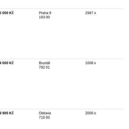
5 000 Kč
Praha 9
2987 x
193 00
4 000 Kč
Bruntál
1008 x
792 01
9 900 Kč
Ostrava
2000 x
710 00