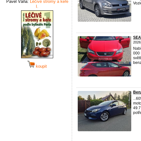
Pavel Váňa:
Léčivé stromy a keře
Vozid
I.
SEAT
2026
Nabí
000 
svět
benz
koupit
Benz
...6
moto
49.7
potře