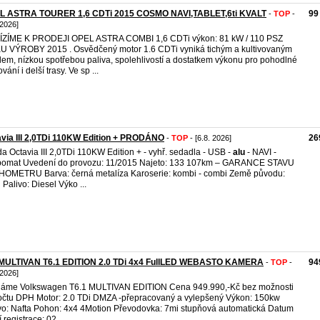
L ASTRA TOURER 1,6 CDTi 2015 COSMO NAVI,TABLET,6ti KVALT
99
-
TOP
-
 2026]
ÍZÍME K PRODEJI OPEL ASTRA COMBI 1,6 CDTi výkon: 81 kW / 110 PSZ
 VÝROBY 2015 . Osvědčený motor 1.6 CDTi vyniká tichým a kultivovaným
em, nízkou spotřebou paliva, spolehlivostí a dostatkem výkonu pro pohodlné
vání i delší trasy. Ve sp ...
via III 2,0TDi 110KW Edition + PRODÁNO
26
-
TOP
- [6.8. 2026]
a Octavia III 2,0TDi 110KW Edition + - vyhř. sedadla - USB -
alu
- NAVI -
omat Uvedení do provozu: 11/2015 Najeto: 133 107km – GARANCE STAVU
OMETRU Barva: černá metalíza Karoserie: kombi - combi Země původu:
Palivo: Diesel Výko ...
MULTIVAN T6.1 EDITION 2.0 TDi 4x4 FullLED WEBASTO KAMERA
94
-
TOP
-
 2026]
áme Volkswagen T6.1 MULTIVAN EDITION Cena 949.990,-Kč bez možnosti
čtu DPH Motor: 2.0 TDi DMZA -přepracovaný a vylepšený Výkon: 150kw
vo: Nafta Pohon: 4x4 4Motion Převodovka: 7mi stupňová automatická Datum
 registrace: 02. ...