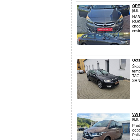
OPE
[6.8.
NAB
ROKU
chod
cesto
Octa
Škod
temp
TACH
SRN 
VW 
[6.8.
Prod
odpo
Pali
první