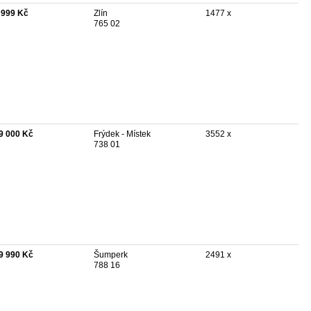
 999 Kč
Zlín
1477 x
765 02
9 000 Kč
Frýdek - Místek
3552 x
738 01
9 990 Kč
Šumperk
2491 x
788 16