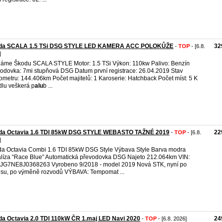
da SCALA 1.5 TSi DSG STYLE LED KAMERA ACC POLOKŮŽE
32
-
TOP
- [6.8.
]
áme Škodu SCALA STYLE Motor: 1.5 TSi Výkon: 110kw Palivo: Benzín
odovka: 7mi stupňová DSG Datum první registrace: 26.04.2019 Stav
ometru: 144.406km Počet majitelů: 1 Karoserie: Hatchback Počet míst: 5 K
dlu veškerá p
alu
b ...
da Octavia 1.6 TDI 85kW DSG STYLE WEBASTO TAŽNÉ 2019
22
-
TOP
- [6.8.
]
a Octavia Combi 1.6 TDI 85kW DSG Style Výbava Style Barva modra
líza “Race Blue” Automatická převodovka DSG Najeto 212.064km VIN:
JG7NE8J0368263 Vyrobeno 9/2018 - model 2019 Nová STK, nyní po
isu, po výměně rozvodů VÝBAVA: Tempomat ...
a Octavia 2.0 TDI 110kW ČR 1.maj LED Navi 2020
24
-
TOP
- [6.8. 2026]