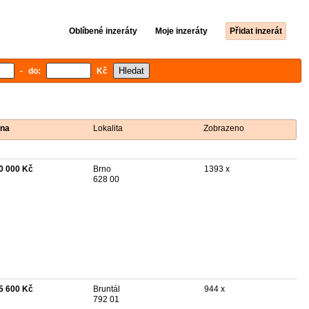
Oblíbené inzeráty
Moje inzeráty
Přidat inzerát
- do:
Kč
na
Lokalita
Zobrazeno
0 000 Kč
Brno
1393 x
628 00
5 600 Kč
Bruntál
944 x
792 01