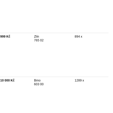
 999 Kč
Zlín
894 x
765 02
210 000 Kč
Brno
1289 x
603 00