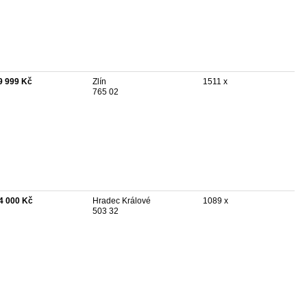
9 999 Kč
Zlín
1511 x
765 02
4 000 Kč
Hradec Králové
1089 x
503 32