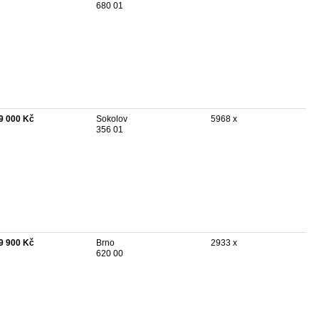
680 01
9 000 Kč
Sokolov
5968 x
356 01
9 900 Kč
Brno
2933 x
620 00