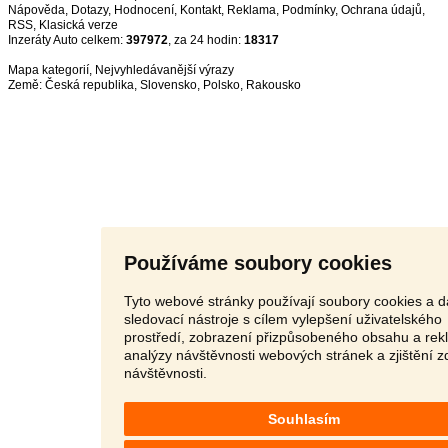
Nápověda
,
Dotazy
,
Hodnocení
,
Kontakt
,
Reklama
,
Podmínky
,
Ochrana údajů
,
RSS
,
Inzeráty Auto celkem:
397972
, za 24 hodin:
18317
Mapa kategorií
,
Nejvyhledávanější výrazy
Země:
Česká republika
,
Slovensko
,
Polsko
,
Rakousko
Používáme soubory cookies
Tyto webové stránky používají soubory cookies a d
sledovací nástroje s cílem vylepšení uživatelského
prostředí, zobrazení přizpůsobeného obsahu a rek
analýzy návštěvnosti webových stránek a zjištění z
návštěvnosti.
Souhlasím