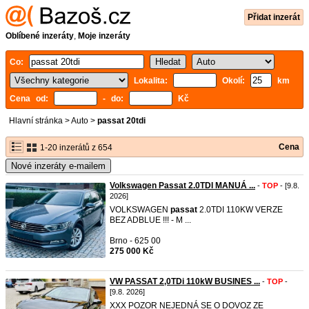
Přidat inzerát
Oblíbené inzeráty
,
Moje inzeráty
Co:
Lokalita:
Okolí:
km
Cena od:
- do:
Kč
Hlavní stránka
>
Auto
>
passat 20tdi
Cena
1-20 inzerátů z 654
Nové inzeráty e-mailem
Volkswagen Passat 2.0TDI MANUÁ ...
-
TOP
- [9.8.
2026]
VOLKSWAGEN
passat
2.0TDI 110KW VERZE
BEZ ADBLUE !!! - M ...
Brno - 625 00
275 000 Kč
VW PASSAT 2,0TDi 110kW BUSINES ...
-
TOP
-
[9.8. 2026]
XXX POZOR NEJEDNÁ SE O DOVOZ ZE