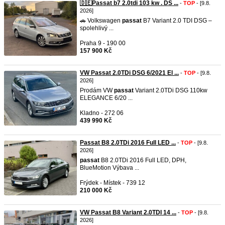
🇩🇪Passat b7 2.0tdi 103 kw . DS ...
-
TOP
- [9.8.
2026]
🚗 Volkswagen
passat
B7 Variant 2.0 TDI DSG –
spolehlivý ...
Praha 9 - 190 00
157 900 Kč
VW Passat 2.0TDi DSG 6/2021 El ...
-
TOP
- [9.8.
2026]
Prodám VW
passat
Variant 2.0TDi DSG 110kw
ELEGANCE 6/20 ...
Kladno - 272 06
439 990 Kč
Passat B8 2.0TDi 2016 Full LED ...
-
TOP
- [9.8.
2026]
passat
B8 2.0TDi 2016 Full LED, DPH,
BlueMotion Výbava ...
Frýdek - Místek - 739 12
210 000 Kč
VW Passat B8 Variant 2.0TDI 14 ...
-
TOP
- [9.8.
2026]