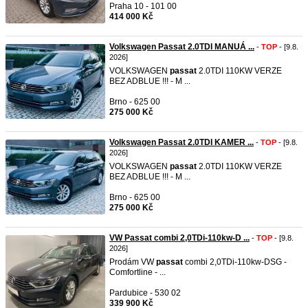
Praha 10 - 101 00
414 000 Kč
Volkswagen Passat 2.0TDI MANUÁ ...
-
TOP
- [9.8.
2026]
VOLKSWAGEN
passat
2.0TDI 110KW VERZE
BEZ ADBLUE !!! - M ...
Brno - 625 00
275 000 Kč
Volkswagen Passat 2.0TDI KAMER ...
-
TOP
- [9.8.
2026]
VOLKSWAGEN
passat
2.0TDI 110KW VERZE
BEZ ADBLUE !!! - M ...
Brno - 625 00
275 000 Kč
VW Passat combi 2,0TDi-110kw-D ...
-
TOP
- [9.8.
2026]
Prodám VW
passat
combi 2,0TDi-110kw-DSG -
Comfortline - ...
Pardubice - 530 02
339 900 Kč