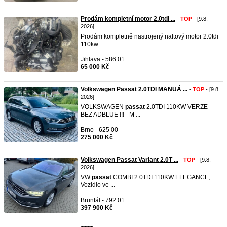
Prodám kompletní motor 2.0tdi ...
-
TOP
- [9.8.
2026]
Prodám kompletně nastrojený naftový motor 2.0tdi
110kw ...
Jihlava - 586 01
65 000 Kč
Volkswagen Passat 2.0TDI MANUÁ ...
-
TOP
- [9.8.
2026]
VOLKSWAGEN
passat
2.0TDI 110KW VERZE
BEZ ADBLUE !!! - M ...
Brno - 625 00
275 000 Kč
Volkswagen Passat Variant 2.0T ...
-
TOP
- [9.8.
2026]
VW
passat
COMBI 2.0TDI 110KW ELEGANCE,
Vozidlo ve ...
Bruntál - 792 01
397 900 Kč