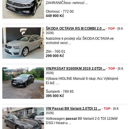
ZAHRANIČÍ!xxx- nehrozí ...
Olomouc - 772 00
449 900 Kč
ŠKODA OCTAVIA RS III COMBI 2.0 ...
-
TOP
- [9.8.
2026]
Nabízíme k prodeji vůz ŠKODA OCTAVIA ve
vrcholné verzi ...
Zlín - 760 01
299 000 Kč
VW.PASSAT 91600KM 2019 2.0TDI ...
-
TOP
- [9.8.
2026]
Výbava HIGLINE Manuál 6-stup. Acc Výklopné
El.taž. ...
Šumperk - 789 85
395 000 Kč
VW Passat B8 Variant 2.0TDI 11 ...
-
TOP
- [9.8.
2026]
Volkswagen
passat
B8 Variant 2.0 TDI 110kW
DSG / Head-u ...