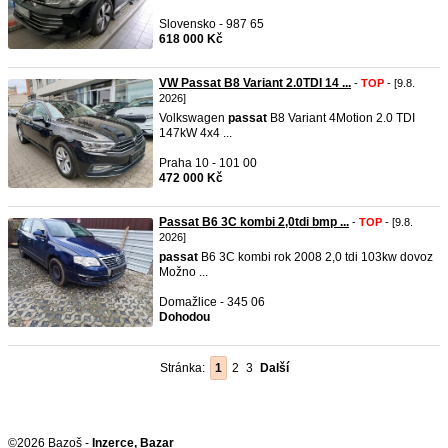
Slovensko - 987 65
618 000 Kč
VW Passat B8 Variant 2.0TDI 14 ...
-
TOP
- [9.8.
2026]
Volkswagen
passat
B8 Variant 4Motion 2.0 TDI
147kW 4x4 ...
Praha 10 - 101 00
472 000 Kč
Passat B6 3C kombi 2,0tdi bmp ...
-
TOP
- [9.8.
2026]
passat
B6 3C kombi rok 2008 2,0 tdi 103kw dovoz
Možno ...
Domažlice - 345 06
Dohodou
Stránka:
1
2
3
Další
©2026 Bazoš -
Inzerce, Bazar