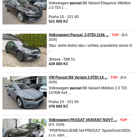
Volkswagen
passat
B8 Variant Elegance 4Motion
2.0 TDI 1 ...
Praha 10 - 101 00
521 000 Kč
Volkswagen Passat, 2,0TDI-110k ...
-
TOP
- [9.8.
2026]
Stav: velmi dobrý stav i vzhled, pravidelný servis N
...
Jihlava - 588 51
439 000 Kč
VW Passat B8 Variant 2.0TDI 14 ...
-
TOP
- [9.8.
2026]
Volkswagen
passat
B8 Variant 4Motion 2.0 TDI
147kW 4x4 ...
Praha 10 - 101 00
476 000 Kč
Volkswagen PASSAT VARIANT NOVÝ ...
-
TOP
-
[9.8. 2026]
“PRIPRAVUJEME NA PREDAJ” Spoločnost ADDL
s.r.o. vám ...