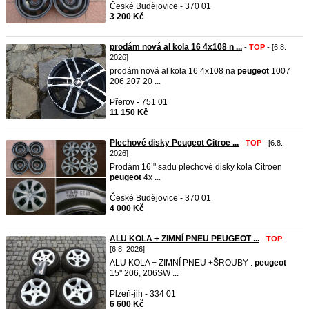
České Budějovice - 370 01
3 200 Kč
prodám nová al kola 16 4x108 n ...
-
TOP
- [6.8.
2026]
prodám nová al kola 16 4x108 na
peugeot
1007
206 207 20 ...
Přerov - 751 01
11 150 Kč
Plechové disky Peugeot Citroe ...
-
TOP
- [6.8.
2026]
Prodám 16 " sadu plechové disky kola Citroen
peugeot
4x ...
České Budějovice - 370 01
4 000 Kč
ALU KOLA + ZIMNÍ PNEU PEUGEOT ...
-
TOP
-
[6.8. 2026]
ALU KOLA + ZIMNÍ PNEU +ŠROUBY .
peugeot
15" 206, 206SW ...
Plzeň-jih - 334 01
6 600 Kč