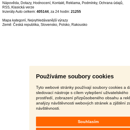
Nápověda
,
Dotazy
,
Hodnocení
,
Kontakt
,
Reklama
,
Podmínky
,
Ochrana údajů
,
RSS
,
Inzeráty Auto celkem:
405144
, za 24 hodin:
21255
Mapa kategorií
,
Nejvyhledávanější výrazy
Země:
Česká republika
,
Slovensko
,
Polsko
,
Rakousko
Používáme soubory cookies
Tyto webové stránky používají soubory cookies a d
sledovací nástroje s cílem vylepšení uživatelského
prostředí, zobrazení přizpůsobeného obsahu a rek
analýzy návštěvnosti webových stránek a zjištění z
návštěvnosti.
Souhlasím