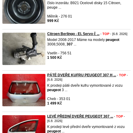
číslo inzerátu: B921 Ocelové disky 15 Citroen,
peuge ...
Mělník - 276 01
999 Kč
Citroen Berlingo - El. Servo č ...
-
TOP
- [6.8. 2026]
Model 2008-2017 Máme na modely
peugeot
3008,5008,
307
...
Vsetín - 756 51
1 500 Kč
PÁTÉ DVEŘE KUFRU PEUGEOT 307 H ...
-
TOP
-
[6.8. 2026]
K prodeji páté dveře kufru vymontované z vozu
peugeot
3 ...
Cheb - 353 01
1 499 Kč
LEVÉ PŘEDNÍ DVEŘE PEUGEOT 307 ...
-
TOP
-
[6.8. 2026]
K prodeji levé přední dveře vymontované z vozu
peugeot
...