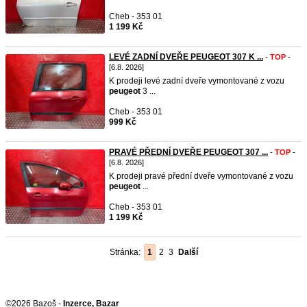
Cheb - 353 01
1 199 Kč
LEVÉ ZADNÍ DVEŘE PEUGEOT 307 K ...
-
TOP
-
[6.8. 2026]
K prodeji levé zadní dveře vymontované z vozu
peugeot
3 ...
Cheb - 353 01
999 Kč
PRAVÉ PŘEDNÍ DVEŘE PEUGEOT 307 ...
-
TOP
-
[6.8. 2026]
K prodeji pravé přední dveře vymontované z vozu
peugeot
...
Cheb - 353 01
1 199 Kč
Stránka:
1
2
3
Další
©2026 Bazoš -
Inzerce, Bazar