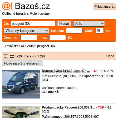
Přidat inzerát
Oblíbené inzeráty
,
Moje inzeráty
Co:
Lokalita:
Okolí:
km
Cena od:
- do:
Kč
Hlavní stránka
>
Auto
>
peugeot 307
Cena
1-20 inzerátů z 1 291
Nové inzeráty e-mailem
Ducato 2,3jtd,4x4,L2,1.maj.Čr, ...
-
TOP
- [6.8. 2026]
Fiat Ducato 2,3jtd, 96kw, L2 Odpočet dph 313 058
Kč 4 ...
Ústí nad Labem - 400 01
378 800 Kč
Prodám páčky Peugeot 206,307,8 ...
-
TOP
- [6.8.
2026]
Páčky
peugeot
206,
307
,3008,5008,407