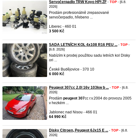
Servočerpadlo TRW Koyo HPI ZF
-
TOP
- [6.8.
2026]
Prodám profesionálně zrepasované
servočerpadlo, hřebeno ...
Liberec - 460 01
3 500 Kč
SADA LETNÍCH KOL 4x108 R16 PEU ...
-
TOP
-
[6.8. 2026]
Nabízím k prodej použitou sadu letních kol Disky
ori ...
České Budějovice - 370 10
6 000 Kč
Peugeot 307cc 2.0l 16v 103kw b ...
-
TOP
- [6.8.
2026]
Prodám
peugeot
307
cc r.v.2004 do provozu 2005
v hezkém ...
Jablonec nad Nisou - 466 01
64 990 Kč
Disky Citroen, Peugeot 6Jx15 E ...
-
TOP
- [6.8.
2026]