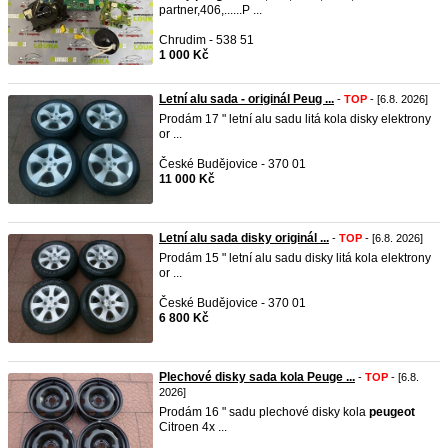
partner,406,......P ...
Chrudim - 538 51
1 000 Kč
Letní alu sada - originál Peug ...
-
TOP
- [6.8. 2026]
Prodám 17 " letní alu sadu litá kola disky elektrony
or ...
České Budějovice - 370 01
11 000 Kč
Letní alu sada disky originál ...
-
TOP
- [6.8. 2026]
Prodám 15 " letní alu sadu disky litá kola elektrony
or ...
České Budějovice - 370 01
6 800 Kč
Plechové disky sada kola Peuge ...
-
TOP
- [6.8.
2026]
Prodám 16 " sadu plechové disky kola
peugeot
Citroen 4x ...