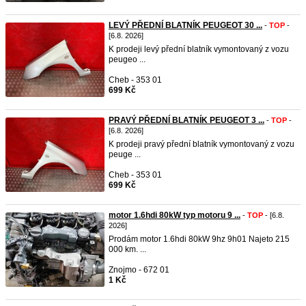
LEVÝ PŘEDNÍ BLATNÍK PEUGEOT 30 ...
-
TOP
-
[6.8. 2026]
K prodeji levý přední blatník vymontovaný z vozu
peugeo ...
Cheb - 353 01
699 Kč
PRAVÝ PŘEDNÍ BLATNÍK PEUGEOT 3 ...
-
TOP
-
[6.8. 2026]
K prodeji pravý přední blatník vymontovaný z vozu
peuge ...
Cheb - 353 01
699 Kč
motor 1.6hdi 80kW typ motoru 9 ...
-
TOP
- [6.8.
2026]
Prodám motor 1.6hdi 80kW 9hz 9h01 Najeto 215
000 km. ...
Znojmo - 672 01
1 Kč