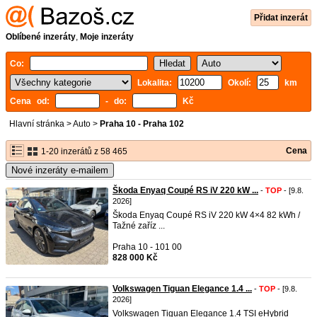
Přidat inzerát
Oblíbené inzeráty
,
Moje inzeráty
Co:
Lokalita:
Okolí:
km
Cena od:
- do:
Kč
Hlavní stránka
>
Auto
>
Praha 10 - Praha 102
Cena
1-20 inzerátů z 58 465
Nové inzeráty e-mailem
Škoda Enyaq Coupé RS iV 220 kW ...
-
TOP
- [9.8.
2026]
Škoda Enyaq Coupé RS iV 220 kW 4×4 82 kWh /
Tažné zaříz ...
Praha 10 - 101 00
828 000 Kč
Volkswagen Tiguan Elegance 1.4 ...
-
TOP
- [9.8.
2026]
Volkswagen Tiguan Elegance 1.4 TSI eHybrid