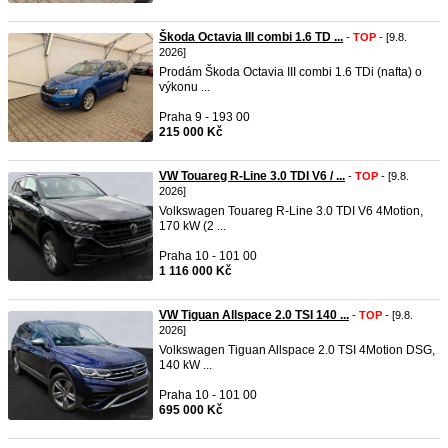
Škoda Octavia III combi 1.6 TD ...
-
TOP
- [9.8.
2026]
Prodám Škoda Octavia III combi 1.6 TDi (nafta) o
výkonu ...
Praha 9 - 193 00
215 000 Kč
VW Touareg R-Line 3.0 TDI V6 / ...
-
TOP
- [9.8.
2026]
Volkswagen Touareg R-Line 3.0 TDI V6 4Motion,
170 kW (2 ...
Praha 10 - 101 00
1 116 000 Kč
VW Tiguan Allspace 2.0 TSI 140 ...
-
TOP
- [9.8.
2026]
Volkswagen Tiguan Allspace 2.0 TSI 4Motion DSG,
140 kW ...
Praha 10 - 101 00
695 000 Kč