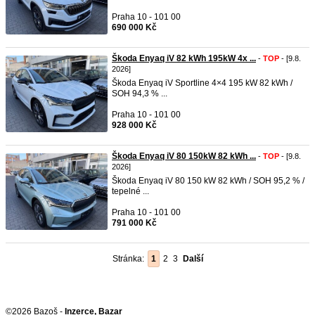
Praha 10 - 101 00
690 000 Kč
Škoda Enyaq iV 82 kWh 195kW 4x ...
-
TOP
- [9.8.
2026]
Škoda Enyaq iV Sportline 4×4 195 kW 82 kWh /
SOH 94,3 % ...
Praha 10 - 101 00
928 000 Kč
Škoda Enyaq iV 80 150kW 82 kWh ...
-
TOP
- [9.8.
2026]
Škoda Enyaq iV 80 150 kW 82 kWh / SOH 95,2 % /
tepelné ...
Praha 10 - 101 00
791 000 Kč
Stránka:
1
2
3
Další
©2026 Bazoš -
Inzerce, Bazar