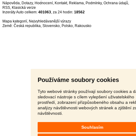
Nápověda
,
Dotazy
,
Hodnocení
,
Kontakt
,
Reklama
,
Podmínky
,
Ochrana údajů
,
RSS
,
Inzeráty Auto celkem:
401063
, za 24 hodin:
18562
Mapa kategorií
,
Nejvyhledávanější výrazy
Země:
Česká republika
,
Slovensko
,
Polsko
,
Rakousko
Používáme soubory cookies
Tyto webové stránky používají soubory cookies a d
sledovací nástroje s cílem vylepšení uživatelského
prostředí, zobrazení přizpůsobeného obsahu a rek
analýzy návštěvnosti webových stránek a zjištění z
návštěvnosti.
Souhlasím