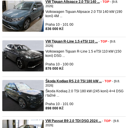
VW Tiguan Allspace 2.0 TSI 140 ...
-
TOP
- [9.8.
2026]
Volkswagen Tiguan Allpsace 2.0 TSI 140 kW (190
koní) 4M ...
Praha 10 - 101 00
836 000 Kč
VW Tiguan R-Line 1.5 eTSI 110 ...
-
TOP
- [9.8.
2026]
Volkswagen Tiguan R-Line 1.5 eTSI 110 kW (150
koní) DSG ...
Praha 10 - 100 00
876 000 Kč
Škoda Kodiaq RS 2.0 TSI 180 kW ...
-
TOP
- [9.8.
2026]
Škoda Kodiaq 2.0 TSI 180 kW (245 koní) 4×4 DSG
/ tažné ...
Praha 10 - 101 00
898 000 Kč
VW Passat B9 2.0 TDI DSG 2024 ...
-
TOP
- [9.8.
2026]