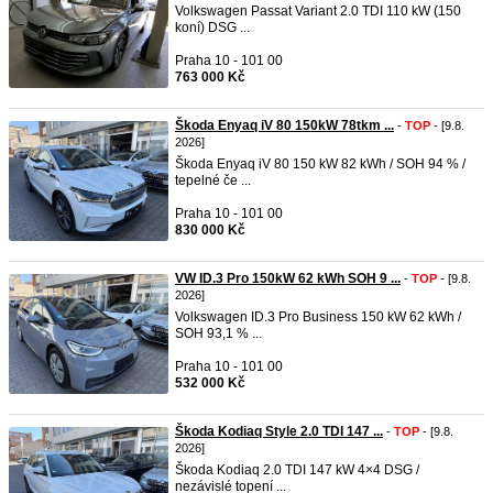
Volkswagen Passat Variant 2.0 TDI 110 kW (150
koní) DSG ...
Praha 10 - 101 00
763 000 Kč
Škoda Enyaq iV 80 150kW 78tkm ...
-
TOP
- [9.8.
2026]
Škoda Enyaq iV 80 150 kW 82 kWh / SOH 94 % /
tepelné če ...
Praha 10 - 101 00
830 000 Kč
VW ID.3 Pro 150kW 62 kWh SOH 9 ...
-
TOP
- [9.8.
2026]
Volkswagen ID.3 Pro Business 150 kW 62 kWh /
SOH 93,1 % ...
Praha 10 - 101 00
532 000 Kč
Škoda Kodiaq Style 2.0 TDI 147 ...
-
TOP
- [9.8.
2026]
Škoda Kodiaq 2.0 TDI 147 kW 4×4 DSG /
nezávislé topení ...