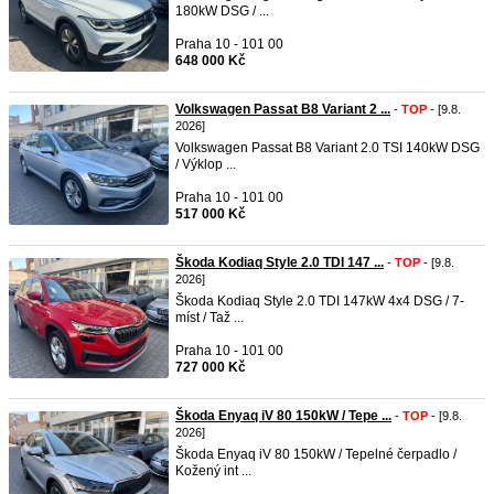
180kW DSG / ...
Praha 10 - 101 00
648 000 Kč
Volkswagen Passat B8 Variant 2 ...
-
TOP
- [9.8.
2026]
Volkswagen Passat B8 Variant 2.0 TSI 140kW DSG
/ Výklop ...
Praha 10 - 101 00
517 000 Kč
Škoda Kodiaq Style 2.0 TDI 147 ...
-
TOP
- [9.8.
2026]
Škoda Kodiaq Style 2.0 TDI 147kW 4x4 DSG / 7-
míst / Taž ...
Praha 10 - 101 00
727 000 Kč
Škoda Enyaq iV 80 150kW / Tepe ...
-
TOP
- [9.8.
2026]
Škoda Enyaq iV 80 150kW / Tepelné čerpadlo /
Kožený int ...