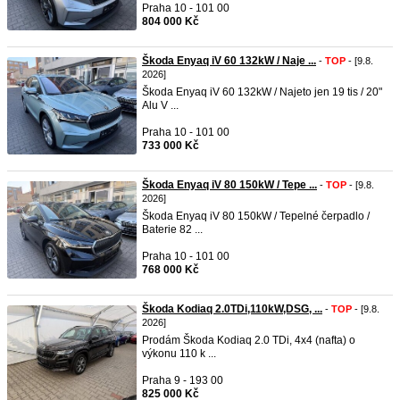
Praha 10 - 101 00
804 000 Kč
Škoda Enyaq iV 60 132kW / Naje ...
-
TOP
- [9.8.
2026]
Škoda Enyaq iV 60 132kW / Najeto jen 19 tis / 20"
Alu V ...
Praha 10 - 101 00
733 000 Kč
Škoda Enyaq iV 80 150kW / Tepe ...
-
TOP
- [9.8.
2026]
Škoda Enyaq iV 80 150kW / Tepelné čerpadlo /
Baterie 82 ...
Praha 10 - 101 00
768 000 Kč
Škoda Kodiaq 2.0TDi,110kW,DSG, ...
-
TOP
- [9.8.
2026]
Prodám Škoda Kodiaq 2.0 TDi, 4x4 (nafta) o
výkonu 110 k ...
Praha 9 - 193 00
825 000 Kč