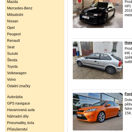
Mazda
Prod
HP) 
Mercedes-Benz
2016
Mitsubishi
meta
Nissan
Opel
Peugeot
Renault
Hond
Seat
Prod
kW, 
Suzuki
zpět
Škoda
světl
Toyota
Volkswagen
Volvo
Ostatní značky
Ford
Autorádia
Dobr
GPS navigace
pěti
Něm
Havarovaná auta
158.
Náhradní díly
Pneumatiky, kola
Příslušenství