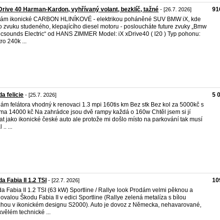
Drive 40 Harman-Kardon, vyhřívaný volant, bezklíč, tažné
91
- [26.7. 2026]
ám ikonické CARBON HLINÍKOVÉ - elektrikou poháněné SUV BMW iX, kde
o zvuku studeného, klepajícího diesel motoru - posloucháte future zvuky „Bmw
icsounds Electric“ od HANS ZIMMER Model: iX xDrive40 ( I20 ) Typ pohonu:
ro 240k ...
a felicie
5 
- [25.7. 2026]
ám felátora vhodný k renovaci 1.3 mpi 160tis km Bez stk Bez kol za 5000kč s
ma 14000 kč Na zahrádce jsou dvě rampy každá o 160w Chtěl jsem si jí
at jako ikonické české auto ale protože mi došlo místo na parkování tak musí
 .. ...
a Fabia II 1.2 TSI
10
- [22.7. 2026]
a Fabia II 1.2 TSI (63 kW) Sportline / Rallye look Prodám velmi pěknou a
ovalou Škodu Fabia II v edici Sportline (Rallye zelená metalíza s bílou
chou v ikonickém designu S2000). Auto je dovoz z Německa, nehavarované,
kvělém technické ...