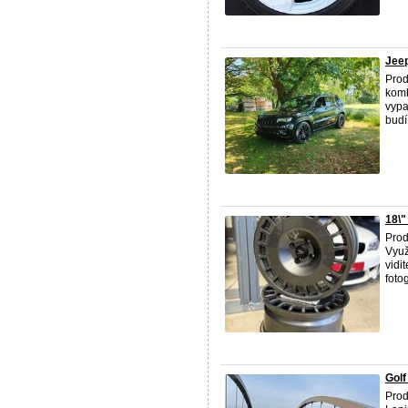
Jee
Prod
komb
vypa
budí 
18\"
Prod
Využ
vidi
fotog
Golf
Prod