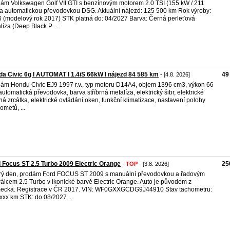
ám Volkswagen Golf VII GTI s benzínovým motorem 2.0 TSI (155 kW / 211
a automatickou převodovkou DSG. Aktuální nájezd: 125 500 km Rok výroby:
 (modelový rok 2017) STK platná do: 04/2027 Barva: Černá perleťová
líza (Deep Black P ...
a Civic 6g I AUTOMAT I 1.4iS 66kW I nájezd 84 585 km
49
- [4.8. 2026]
ám Hondu Civic EJ9 1997 r.v., typ motoru D14A4, objem 1396 cm3, výkon 66
automatická převodovka, barva stříbrná metalíza, elektrický šibr, elektrické
ná zrcátka, elektrické ovládání oken, funkční klimatizace, nastavení polohy
ometů, ...
 Focus ST 2.5 Turbo 2009 Electric Orange
25
-
TOP
- [3.8. 2026]
ý den, prodám Ford FOCUS ST 2009 s manuální převodovkou a řadovým
válcem 2.5 Turbo v ikonické barvě Electric Orange. Auto je původem z
ecka. Registrace v ČR 2017. VIN: WF0GXXGCDG9J44910 Stav tachometru:
xxx km STK: do 08/2027 ...