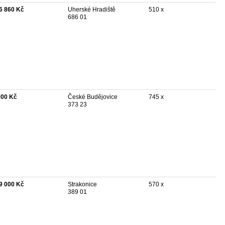
6 860 Kč
Uherské Hradiště
510 x
686 01
000 Kč
České Budějovice
745 x
373 23
9 000 Kč
Strakonice
570 x
389 01