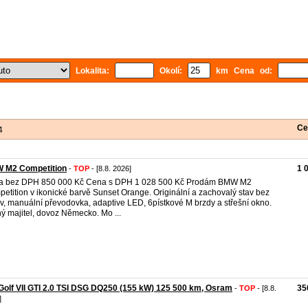
Lokalita:
Okolí:
km Cena od:
Ce
4
 M2 Competition
1 
-
TOP
- [8.8. 2026]
a bez DPH 850 000 Kč Cena s DPH 1 028 500 Kč Prodám BMW M2
etition v ikonické barvě Sunset Orange. Originální a zachovalý stav bez
v, manuální převodovka, adaptive LED, 6pístkové M brzdy a střešní okno.
ý majitel, dovoz Německo. Mo ...
olf VII GTI 2.0 TSI DSG DQ250 (155 kW) 125 500 km, Osram
35
-
TOP
- [8.8.
]