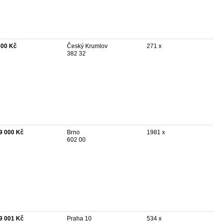
600 Kč
Český Krumlov
271 x
382 32
9 000 Kč
Brno
1981 x
602 00
9 001 Kč
Praha 10
534 x