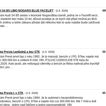
I S4 B5 LIMO NOGARO BLUE FACELIFT
49
- [2.8. 2026]
ám Audi S4 B5 sedan v ikonické NogaroBlau barvě, jedná se o Facelift verzi,
 vlastním bez mála 10 let, důvod prodeje je ze bych rád přijal možná po těch
ch změnu a tuhle zábavu předal dál někomu kdo to auto nadále bude udržovat
dic ...
ta Previa I.pojízdná a bez STK
30
- [1.8. 2026]
ám Previi první typ z roku 1992. Je to manuál, benzín s LPG, 97kw, najeto má
o 300.000 km a celkem 8 míst. VIN JT111AC1100031339 STK byla do
.2026. Auto jezdí, ale nefungují ciferníky a benzín je třeba nalévat přes trychtýř
icí, pro ...
ta Previa I. s STK
45
- [1.8. 2026]
ám Previi první typ z roku 1994. Je to automat s bezproblémovou
odovkou, benzín s LPG, 97kw a najeto má cca 300.000 km. Má 7 míst a dvě
šní okna - jedno nad řidičem a jedno panoramatické. VIN