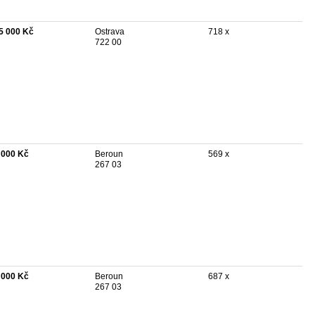
5 000 Kč
Ostrava
718 x
722 00
 000 Kč
Beroun
569 x
267 03
 000 Kč
Beroun
687 x
267 03