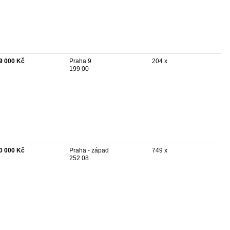
9 000 Kč
Praha 9
204 x
199 00
0 000 Kč
Praha - západ
749 x
252 08