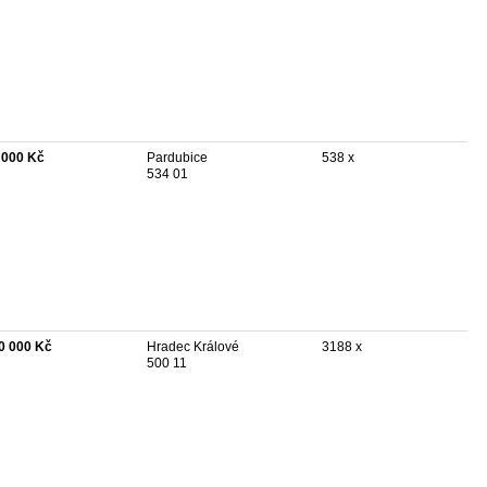
 000 Kč
Pardubice
538 x
534 01
0 000 Kč
Hradec Králové
3188 x
500 11