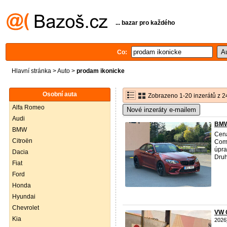
... bazar pro každého
Co:
Hlavní stránka
>
Auto
>
prodam ikonicke
Osobní auta
Zobrazeno 1-20 inzerátů z 2
Alfa Romeo
Nové inzeráty e-mailem
Audi
BMW
BMW
Cen
Citroën
Comp
úpra
Dacia
Druh
Fiat
Ford
Honda
Hyundai
Chevrolet
VW G
Kia
2026