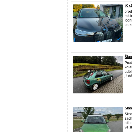
iX x
prod
míst
Icon
elekt
Škod
Prod
kola
uděl
jít dál
Škod
Škod
zach
stře
ve s