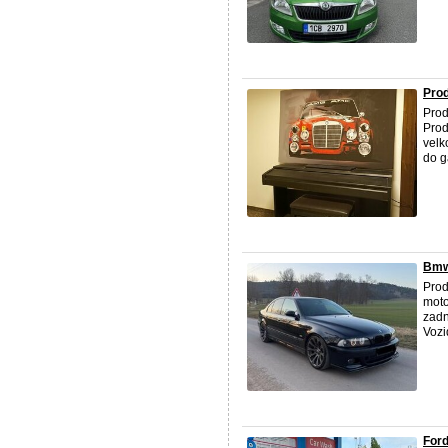
Pro
Prod
Prod
velk
do g
Bmw
Prod
moto
zadn
Vozi
Ford