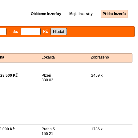
Oblíbené inzeráty
Moje inzeráty
Přidat inzerát
- do:
Kč
na
Lokalita
Zobrazeno
028 500 Kč
Plzeň
2459 x
330 03
0 000 Kč
Praha 5
1736 x
155 21