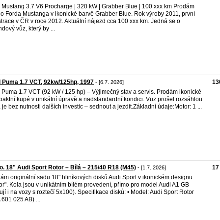
 Mustang 3.7 V6 Procharge | 320 kW | Grabber Blue | 100 xxx km Prodám
o Forda Mustanga v ikonické barvě Grabber Blue. Rok výroby 2011, první
strace v ČR v roce 2012. Aktuální nájezd cca 100 xxx km. Jedná se o
ndový vůz, který by ...
 Puma 1.7 VCT, 92kw/125hp, 1997
13
- [6.7. 2026]
 Puma 1.7 VCT (92 kW / 125 hp) – Výjimečný stav a servis. Prodám ikonické
aktní kupé v unikátní úpravě a nadstandardní kondici. Vůz prošel rozsáhlou
 je bez nutnosti dalších investic – sednout a jezdit. ​Základní údaje: ​Motor: 1 ...
o. 18" Audi Sport Rotor – Bílá – 215/40 R18 (M45)
17
- [1.7. 2026]
ám originální sadu 18" hliníkových disků Audi Sport v ikonickém designu
or". Kola jsou v unikátním bílém provedení, přímo pro model Audi A1 GB
ují i na vozy s roztečí 5x100). Specifikace disků: • Model: Audi Sport Rotor
 601 025 AB) ...