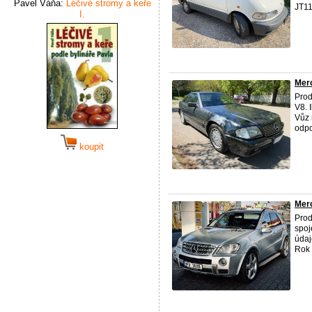
Pavel Váňa:
Léčivé stromy a keře
JT11
I.
Mer
Prod
V8. 
Vůz 
odpov
koupit
Mer
Prod
spoj
údaj
Rok 