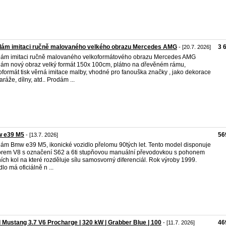
dám imitaci ručně malovaného velkého obrazu Mercedes AMG
3 
- [20.7. 2026]
ám imitaci ručně malovaného velkoformátového obrazu Mercedes AMG
ám nový obraz velký formát 150x 100cm, plátno na dřevěném rámu,
oformát tisk věrná imitace malby, vhodné pro fanouška značky , jako dekorace
aráže, dílny, atd.. Prodám ...
 e39 M5
56
- [13.7. 2026]
ám Bmw e39 M5, ikonické vozidlo přelomu 90tých let. Tento model disponuje
rem V8 s označení S62 a 6ti stupňovou manuální převodovkou s pohonem
ích kol na které rozděluje sílu samosvorný diferenciál. Rok výroby 1999.
dlo má oficiálně n ...
 Mustang 3.7 V6 Procharge | 320 kW | Grabber Blue | 100
46
- [11.7. 2026]