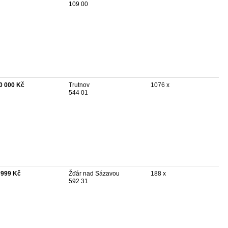
109 00
0 000 Kč
Trutnov
1076 x
544 01
 999 Kč
Žďár nad Sázavou
188 x
592 31