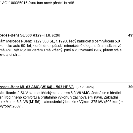
1AC1100085015 Jsou tam nové přední brzdič ...
cedes-Benz SL 500 R129
49
- [1.8. 2026]
ám Mercedes-Benz R129 500 SL, r. 1990, šedý kabriolet s osmiválcem 5.0
Ikonické auto 90. let, které i dnes působí mimořádně elegantně a nadčasově.
má AMG výfuk, díky kterému má krásný, plný a kultivovaný zvuk, přitom stále
ídající ch ...
cedes-Benz ML 63 AMG (W164) – 503 HP V8
30
- [27.7. 2026]
ám ikonické SUV s atmosférickým motorem 6.3 V8 AMG. Jedná se o ideální
ení rodinného komfortu a brutálního výkonu v zachovalém stavu. Základní
e: • Motor: 6.3l V8 (M156) – atmosférický benzín • Výkon: 375 kW (503 koní) •
výroby: 2007 ...