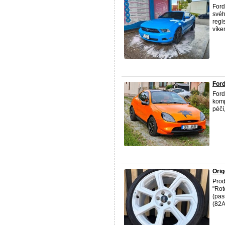
Ford
svéh
regi
víke
Ford
Ford
komp
péčí,
Orig
Prod
"Rot
(pas
(82A