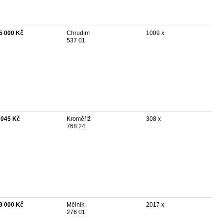
5 000 Kč
Chrudim
1009 x
537 01
 045 Kč
Kroměříž
308 x
768 24
9 000 Kč
Mělník
2017 x
276 01