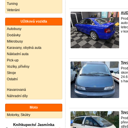
Tuning
Veteráni
AUD
Prod
Užitková vozidla
auto
lete
Autobusy
v kon
Dodávky
Mikrobusy
Karavany, obytná auta
Nákladní auta
Pick-up
Toyo
Vozíky, přívěsy
Prod
skor
Stroje
24.6
Ostatní
s had
Havarovaná
Náhradní díly
Moto
Toyo
Motorky, Skútry
Prod
přev
Knihkupectví Jasmínka
stře