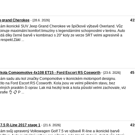
p grand Cherokee
41
- [28.6. 2026]
ám ikonické SUV Jeep Grand Cherokee ve špičkové výbavě Overland. Vůz
inuje maximální komfort limuzíny s legendárními schopnostmi v terénu. Auto
dá díky černé barvě v kombinaci s 20" koly ze verze SRT velmi agresivně a
respekt. ​Zákl ...
 kola Compomotive 4x108 ET15 - Ford Escort RS Cosworth
45
- [23.6. 2026]
ám sadu alu kol značky Compomotive v ikonickém motorsport designu.
ito na Ford Escort RS Cosworth. Kola jsou ve velmi pěkném stavu, bez
telných prasklin či oprav. Lak má hezký lesk a kola působí velmi zachovale, viz
rafie 👌 📋 P ...
 7.5 R-Line 2017 stage 1
41
- [21.6. 2026]
ám svůj upravený Volkswagen Golf 7.5 ve výbavě R-line a ikonické barvě