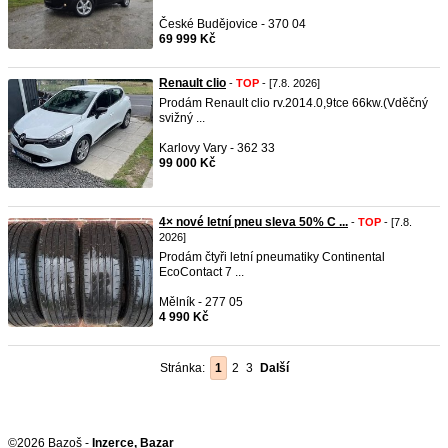
České Budějovice - 370 04
69 999 Kč
Renault clio
-
TOP
- [7.8. 2026]
Prodám Renault clio rv.2014.0,9tce 66kw.(Vděčný
svižný ...
Karlovy Vary - 362 33
99 000 Kč
4× nové letní pneu sleva 50% C ...
-
TOP
- [7.8.
2026]
Prodám čtyři letní pneumatiky Continental
EcoContact 7 ...
Mělník - 277 05
4 990 Kč
Stránka:
1
2
3
Další
©2026 Bazoš -
Inzerce, Bazar