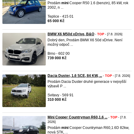
Prodám
mini
Cooper R50 1.6 (benzin), 85 kW, rok
2002, n ...
Teplice - 415 01
65 000 Kč
BMW X6 M50d xDrive, B&O
-
TOP
- [7.8. 2026]
Dobrý den, Prodám BMW X6 50d xDrive. Není
možný odpoč ...
Brno - 602 00
739 000 Kč
Dacia Duster, 1.6 SCE, 84 KW, ...
-
TOP
- [7.8. 2026]
Prodám Dacia Duster druhé generace v nejvyšší
výbavě P ...
Svitavy - 569 91
310 000 Kč
Mini Cooper Countryman R60,1.6 ...
-
TOP
- [7.8.
2026]
Prodám
mini
Cooper Countryman R60,1.6D 82kw,
nová STK, ...