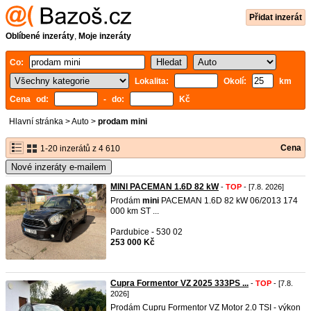
Přidat inzerát
Oblíbené inzeráty
,
Moje inzeráty
Co:
Lokalita:
Okolí:
km
Cena od:
- do:
Kč
Hlavní stránka
>
Auto
>
prodam mini
Cena
1-20 inzerátů z 4 610
Nové inzeráty e-mailem
MINI PACEMAN 1.6D 82 kW
-
TOP
- [7.8. 2026]
Prodám
mini
PACEMAN 1.6D 82 kW 06/2013 174
000 km ST ...
Pardubice - 530 02
253 000 Kč
Cupra Formentor VZ 2025 333PS ...
-
TOP
- [7.8.
2026]
Prodám Cupru Formentor VZ Motor 2.0 TSI - výkon