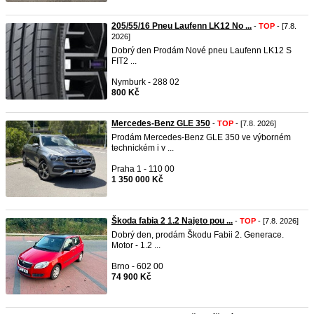
205/55/16 Pneu Laufenn LK12 No ...
-
TOP
- [7.8.
2026]
Dobrý den Prodám Nové pneu Laufenn LK12 S
FIT2 ...
Nymburk - 288 02
800 Kč
Mercedes-Benz GLE 350
-
TOP
- [7.8. 2026]
Prodám Mercedes-Benz GLE 350 ve výborném
technickém i v ...
Praha 1 - 110 00
1 350 000 Kč
Škoda fabia 2 1.2 Najeto pou ...
-
TOP
- [7.8. 2026]
Dobrý den, prodám Škodu Fabii 2. Generace.
Motor - 1.2 ...
Brno - 602 00
74 900 Kč