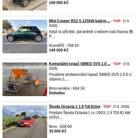
109 000 Kč
Mini Cooper R52 S 125kW kabrio ...
-
TOP
- [7.8.
2026]
Když si užít léto, tak jedině s nebem nad hlavou 😎.
P ...
Kroměříž - 768 43
149 000 Kč
Komunální sypač SIMED SVS 1.0 ...
-
TOP
- [7.8.
2026]
Prodáme profesionální sypač SIMED SVS 1.0 E o
objemu 1, ...
Brno venkov - 664 34
Dohodou
Škoda Octavia 1 1.9 Tdi 81kw
-
TOP
- [7.8. 2026]
Prodám Škoda Octavia I, r.v. 2003, 1.9 TDI 81 kW
(ASV) ...
Brno - 628 00
35 000 Kč