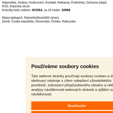
Nápověda
,
Dotazy
,
Hodnocení
,
Kontakt
,
Reklama
,
Podmínky
,
Ochrana údajů
,
RSS
,
Inzeráty Auto celkem:
403564
, za 24 hodin:
20988
Mapa kategorií
,
Nejvyhledávanější výrazy
Země:
Česká republika
,
Slovensko
,
Polsko
,
Rakousko
Používáme soubory cookies
Tyto webové stránky používají soubory cookies a d
sledovací nástroje s cílem vylepšení uživatelského
prostředí, zobrazení přizpůsobeného obsahu a rek
analýzy návštěvnosti webových stránek a zjištění z
návštěvnosti.
Souhlasím