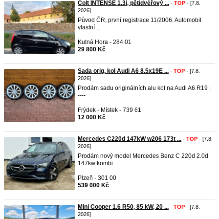
Colt INTENSE 1.3i, pětidvéřový ...
-
TOP
- [7.8.
2026]
Původ ČR, první registrace 11/2006. Automobil
vlastní ...
Kutná Hora - 284 01
29 800 Kč
Sada orig. kol Audi A6 8.5x19E ...
-
TOP
- [7.8.
2026]
Prodám sadu originálních alu kol na Audi A6 R19 :
---- ...
Frýdek - Místek - 739 61
12 000 Kč
Mercedes C220d 147kW w206 173t ...
-
TOP
- [7.8.
2026]
Prodám nový model Mercedes Benz C 220d 2.0d
147kw kombi ...
Plzeň - 301 00
539 000 Kč
Mini Cooper 1.6 R50, 85 kW, 20 ...
-
TOP
- [7.8.
2026]