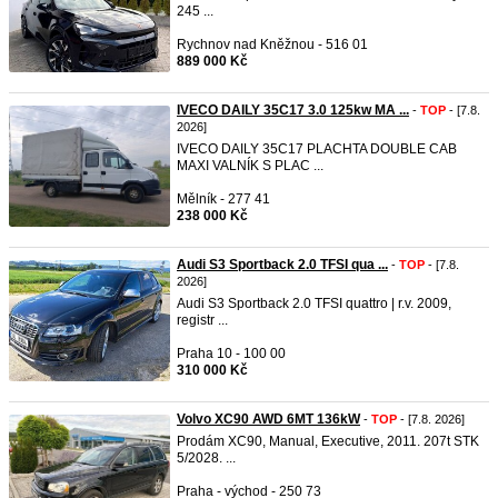
245 ...
Rychnov nad Kněžnou - 516 01
889 000 Kč
IVECO DAILY 35C17 3.0 125kw MA ...
-
TOP
- [7.8.
2026]
IVECO DAILY 35C17 PLACHTA DOUBLE CAB
MAXI VALNÍK S PLAC ...
Mělník - 277 41
238 000 Kč
Audi S3 Sportback 2.0 TFSI qua ...
-
TOP
- [7.8.
2026]
Audi S3 Sportback 2.0 TFSI quattro | r.v. 2009,
registr ...
Praha 10 - 100 00
310 000 Kč
Volvo XC90 AWD 6MT 136kW
-
TOP
- [7.8. 2026]
Prodám XC90, Manual, Executive, 2011. 207t STK
5/2028. ...
Praha - východ - 250 73