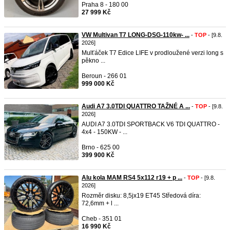
Praha 8 - 180 00
27 999 Kč
VW Multivan T7 LONG-DSG-110kw- ...
-
TOP
- [9.8.
2026]
Mulťáček T7 Edice LIFE v prodloužené verzi long s
pěkno ...
Beroun - 266 01
999 000 Kč
Audi A7 3.0TDI QUATTRO TAŽNÉ A ...
-
TOP
- [9.8.
2026]
AUDI A7 3.0TDI SPORTBACK V6 TDI QUATTRO -
4x4 - 150KW - ...
Brno - 625 00
399 900 Kč
Alu kola MAM RS4 5x112 r19 + p ...
-
TOP
- [9.8.
2026]
Rozměr disku: 8,5jx19 ET45 Středová díra:
72,6mm + l ...
Cheb - 351 01
16 990 Kč