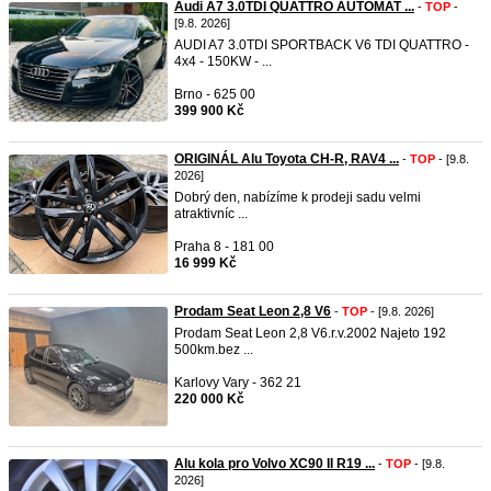
Audi A7 3.0TDI QUATTRO AUTOMAT ...
-
TOP
-
[9.8. 2026]
AUDI A7 3.0TDI SPORTBACK V6 TDI QUATTRO -
4x4 - 150KW - ...
Brno - 625 00
399 900 Kč
ORIGINÁL Alu Toyota CH-R, RAV4 ...
-
TOP
- [9.8.
2026]
Dobrý den, nabízíme k prodeji sadu velmi
atraktivníc ...
Praha 8 - 181 00
16 999 Kč
Prodam Seat Leon 2,8 V6
-
TOP
- [9.8. 2026]
Prodam Seat Leon 2,8 V6.r.v.2002 Najeto 192
500km.bez ...
Karlovy Vary - 362 21
220 000 Kč
Alu kola pro Volvo XC90 II R19 ...
-
TOP
- [9.8.
2026]