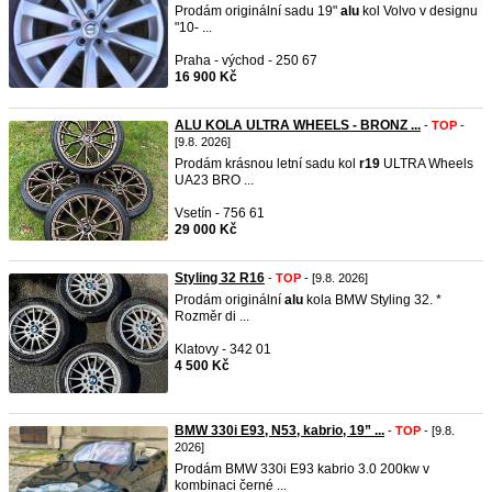
Prodám originální sadu 19"
alu
kol Volvo v designu
"10- ...
Praha - východ - 250 67
16 900 Kč
ALU KOLA ULTRA WHEELS - BRONZ ...
-
TOP
-
[9.8. 2026]
Prodám krásnou letní sadu kol
r19
ULTRA Wheels
UA23 BRO ...
Vsetín - 756 61
29 000 Kč
Styling 32 R16
-
TOP
- [9.8. 2026]
Prodám originální
alu
kola BMW Styling 32. *
Rozměr di ...
Klatovy - 342 01
4 500 Kč
BMW 330i E93, N53, kabrio, 19” ...
-
TOP
- [9.8.
2026]
Prodám BMW 330i E93 kabrio 3.0 200kw v
kombinaci černé ...