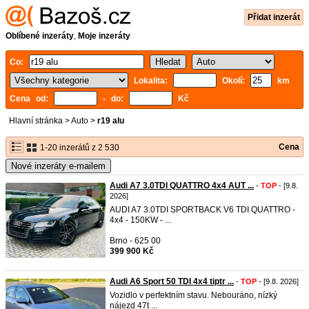
Přidat inzerát
Oblíbené inzeráty
,
Moje inzeráty
Co:
Lokalita:
Okolí:
km
Cena od:
- do:
Kč
Hlavní stránka
>
Auto
>
r19 alu
Cena
1-20 inzerátů z 2 530
Nové inzeráty e-mailem
Audi A7 3.0TDI QUATTRO 4x4 AUT ...
-
TOP
- [9.8.
2026]
AUDI A7 3.0TDI SPORTBACK V6 TDI QUATTRO -
4x4 - 150KW - ...
Brno - 625 00
399 900 Kč
Audi A6 Sport 50 TDI 4x4 tiptr ...
-
TOP
- [9.8. 2026]
Vozidlo v perfektním stavu. Nebouráno, nízký
nájezd 47t ...