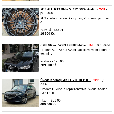
#B3 ALU R19 BMW 5x112 BMW Audi ...
-
TOP
-
[9.8. 2026]
#B3 - číslo inzerátu Dobrý den, Prodám čtyři nové
o ...
Karviná - 733 01
16 500 Kč
Audi A6 C7 Avant Facelift 3.0 ...
-
TOP
- [9.8. 2026]
Prodám Audi A6 C7 Avant Facelift ve velmi dobrém
techni ...
Praha 7 - 170 00
289 000 Kč
Škoda Kodiaq L&K FL 2.0TDi 110 ...
-
TOP
- [9.8.
2026]
Prodám Luxusní a reprezentativní Škoda Kodiaq
L&K Facel ...
Plzeň - 301 00
689 000 Kč