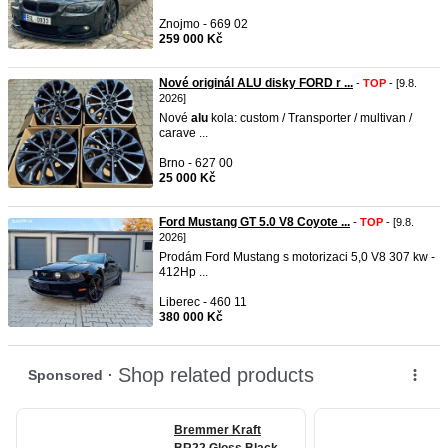
Znojmo - 669 02
259 000 Kč
Nové originál ALU disky FORD r ...
-
TOP
- [9.8.
2026]
Nové
alu
kola: custom / Transporter / multivan /
carave ...
Brno - 627 00
25 000 Kč
Ford Mustang GT 5.0 V8 Coyote ...
-
TOP
- [9.8.
2026]
Prodám Ford Mustang s motorizaci 5,0 V8 307 kw -
412Hp ...
Liberec - 460 11
380 000 Kč