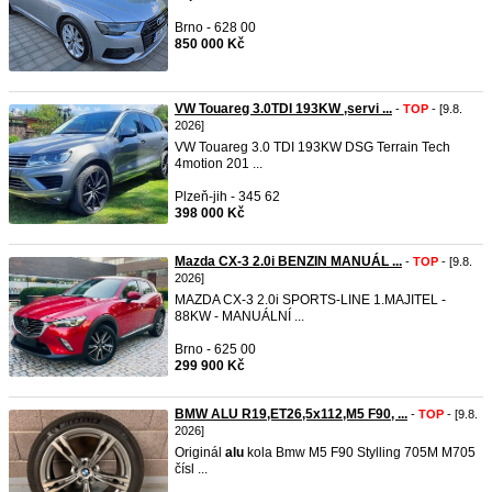
Brno - 628 00
850 000 Kč
VW Touareg 3.0TDI 193KW ,servi ...
-
TOP
- [9.8.
2026]
VW Touareg 3.0 TDI 193KW DSG Terrain Tech
4motion 201 ...
Plzeň-jih - 345 62
398 000 Kč
Mazda CX-3 2.0i BENZIN MANUÁL ...
-
TOP
- [9.8.
2026]
MAZDA CX-3 2.0i SPORTS-LINE 1.MAJITEL -
88KW - MANUÁLNÍ ...
Brno - 625 00
299 900 Kč
BMW ALU R19,ET26,5x112,M5 F90, ...
-
TOP
- [9.8.
2026]
Originál
alu
kola Bmw M5 F90 Stylling 705M M705
čísl ...