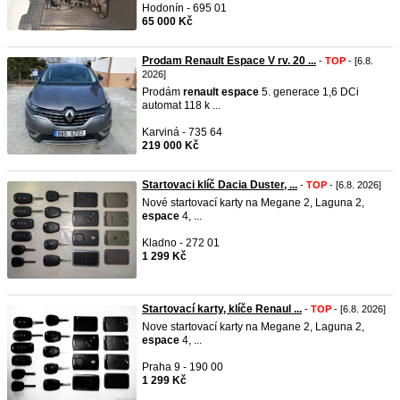
Hodonín - 695 01
65 000 Kč
Prodam Renault Espace V rv. 20 ...
-
TOP
- [6.8.
2026]
Prodám
renault
espace
5. generace 1,6 DCi
automat 118 k ...
Karviná - 735 64
219 000 Kč
Startovaci klíč Dacia Duster, ...
-
TOP
- [6.8. 2026]
Nové startovací karty na Megane 2, Laguna 2,
espace
4, ...
Kladno - 272 01
1 299 Kč
Startovací karty, klíče Renaul ...
-
TOP
- [6.8. 2026]
Nove startovací karty na Megane 2, Laguna 2,
espace
4, ...
Praha 9 - 190 00
1 299 Kč