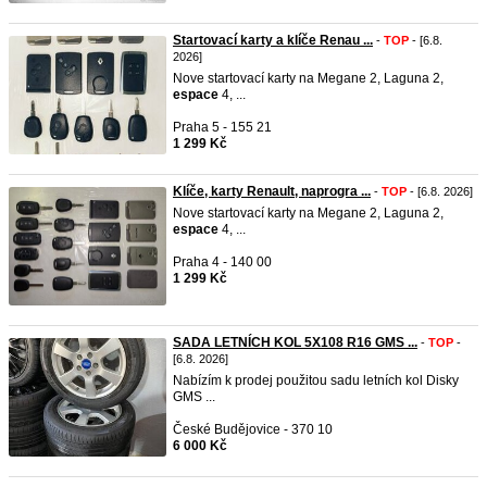
Startovací karty a klíče Renau ...
-
TOP
- [6.8.
2026]
Nove startovací karty na Megane 2, Laguna 2,
espace
4, ...
Praha 5 - 155 21
1 299 Kč
Klíče, karty Renault, naprogra ...
-
TOP
- [6.8. 2026]
Nove startovací karty na Megane 2, Laguna 2,
espace
4, ...
Praha 4 - 140 00
1 299 Kč
SADA LETNÍCH KOL 5X108 R16 GMS ...
-
TOP
-
[6.8. 2026]
Nabízím k prodej použitou sadu letních kol Disky
GMS ...
České Budějovice - 370 10
6 000 Kč