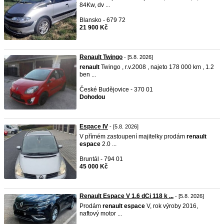
84Kw, dv ...
Blansko - 679 72
21 900 Kč
Renault Twingo
- [5.8. 2026]
renault
Twingo , r.v.2008 , najeto 178 000 km , 1.2
ben ...
České Budějovice - 370 01
Dohodou
Espace IV
- [5.8. 2026]
V přímém zastoupení majitelky prodám
renault
espace
2.0 ...
Bruntál - 794 01
45 000 Kč
Renault Espace V 1.6 dCi 118 k ...
- [5.8. 2026]
Prodám
renault
espace
V, rok výroby 2016,
naftový motor ...