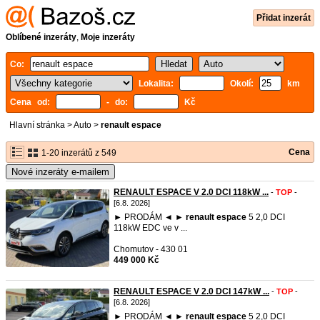
Přidat inzerát
Oblíbené inzeráty
,
Moje inzeráty
Co:
Lokalita:
Okolí:
km
Cena od:
- do:
Kč
Hlavní stránka
>
Auto
>
renault espace
Cena
1-20 inzerátů z 549
Nové inzeráty e-mailem
RENAULT ESPACE V 2.0 DCI 118kW ...
-
TOP
-
[6.8. 2026]
► PRODÁM ◄ ►
renault
espace
5 2,0 DCI
118kW EDC ve v ...
Chomutov - 430 01
449 000 Kč
RENAULT ESPACE V 2.0 DCI 147kW ...
-
TOP
-
[6.8. 2026]
► PRODÁM ◄ ►
renault
espace
5 2,0 DCI