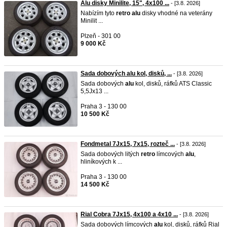
Alu disky Minilite, 15", 4x100 ...
- [3.8. 2026]
Nabízím tyto
retro
alu
disky vhodné na veterány
Minilit ...
Plzeň - 301 00
9 000 Kč
Sada dobových alu kol, disků, ...
- [3.8. 2026]
Sada dobových
alu
kol, disků, ráfků ATS Classic
5,5Jx13 ...
Praha 3 - 130 00
10 500 Kč
Fondmetal 7Jx15, 7x15, rozteč ...
- [3.8. 2026]
Sada dobových litých
retro
límcových
alu
,
hliníkových k ...
Praha 3 - 130 00
14 500 Kč
Rial Cobra 7Jx15, 4x100 a 4x10 ...
- [3.8. 2026]
Sada dobových límcových
alu
kol, disků, ráfků Rial