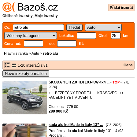
Přidat inzerát
Oblíbené inzeráty
,
Moje inzeráty
Co:
Lokalita:
Okolí:
km
Cena od:
- do:
Kč
Hlavní stránka
>
Auto
>
retro alu
Cena
1-20 inzerátů z 81
Nové inzeráty e-mailem
ŠKODA YETI 2.0 TDi 103-KW 4x4 ...
-
TOP
- [7.8.
2026]
+++BEZPEČNÝ PRODEJ​+++KRASAVEC+++
FACELIFT YETI ADVENTU ...
Olomouc - 779 00
289 900 Kč
sada alu kol Made in Italy 13” ...
- [7.8. 2026]
Prodám sadu
alu
kol Made in Italy 13” – 4x98
Prodám ...