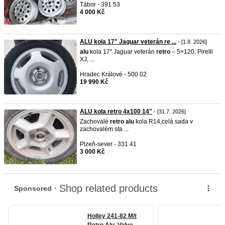
Tábor - 391 53
4 000 Kč
ALU kola 17" Jaguar veterán re ...
- [1.8. 2026]
alu
kola 17" Jaguar veterán
retro
– 5×120, Pirelli
XJ, ...
Hradec Králové - 500 02
19 990 Kč
ALU kola retro 4x100 14"
- [31.7. 2026]
Zachovalé
retro
alu
kola R14,celá sada v
zachovalém sta ...
Plzeň-sever - 331 41
3 000 Kč