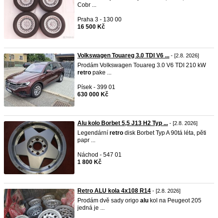
Cobr ...
Praha 3 - 130 00
16 500 Kč
Volkswagen Touareg 3.0 TDI V6 ...
- [2.8. 2026]
Prodám Volkswagen Touareg 3.0 V6 TDI 210 kW
retro
pake ...
Písek - 399 01
630 000 Kč
Alu kolo Borbet 5,5 J13 H2 Typ ...
- [2.8. 2026]
Legendární
retro
disk Borbet Typ A 90tá léta, pěti
papr ...
Náchod - 547 01
1 800 Kč
Retro ALU kola 4x108 R14
- [2.8. 2026]
Prodám dvě sady origo
alu
kol na Peugeot 205
jedná je ...