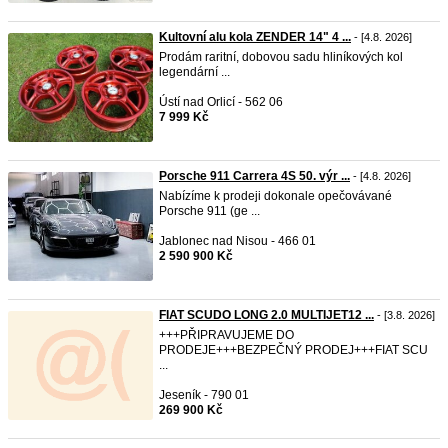
Kultovní alu kola ZENDER 14" 4 ...
- [4.8. 2026]
Prodám raritní, dobovou sadu hliníkových kol
legendární ...
Ústí nad Orlicí - 562 06
7 999 Kč
Porsche 911 Carrera 4S 50. výr ...
- [4.8. 2026]
Nabízíme k prodeji dokonale opečovávané
Porsche 911 (ge ...
Jablonec nad Nisou - 466 01
2 590 900 Kč
FIAT SCUDO LONG 2.0 MULTIJET12 ...
- [3.8. 2026]
+++PŘIPRAVUJEME DO
PRODEJE+++BEZPEČNÝ PRODEJ+++FIAT SCU
...
Jeseník - 790 01
269 900 Kč