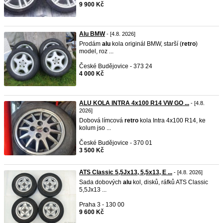
9 900 Kč
Alu BMW
- [4.8. 2026]
Prodám
alu
kola originál BMW, starší (
retro
)
model, roz ...
České Budějovice - 373 24
4 000 Kč
ALU KOLA INTRA 4x100 R14 VW GO ...
- [4.8.
2026]
Dobová límcová
retro
kola Intra 4x100 R14, ke
kolum jso ...
České Budějovice - 370 01
3 500 Kč
ATS Classic 5,5Jx13, 5,5x13, E ...
- [4.8. 2026]
Sada dobových
alu
kol, disků, ráfků ATS Classic
5,5Jx13 ...
Praha 3 - 130 00
9 600 Kč