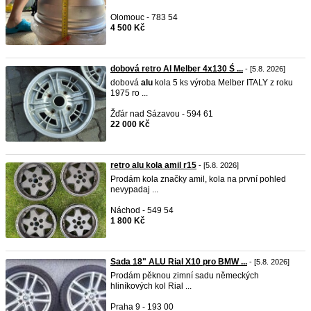
Olomouc - 783 54
4 500 Kč
dobová retro Al Melber 4x130 Ś ...
- [5.8. 2026]
dobová
alu
kola 5 ks výroba Melber ITALY z roku
1975 ro ...
Žďár nad Sázavou - 594 61
22 000 Kč
retro alu kola amil r15
- [5.8. 2026]
Prodám kola značky amil, kola na první pohled
nevypadaj ...
Náchod - 549 54
1 800 Kč
Sada 18" ALU Rial X10 pro BMW ...
- [5.8. 2026]
Prodám pěknou zimní sadu německých
hliníkových kol Rial ...
Praha 9 - 193 00