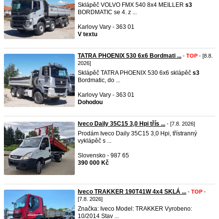
Sklápěč VOLVO FMX 540 8x4 MEILLER
s3
BORDMATIC se 4. z ...
Karlovy Vary - 363 01
V textu
TATRA PHOENIX 530 6x6 Bordmati ...
-
TOP
- [8.8.
2026]
Sklápěč TATRA PHOENIX 530 6x6 sklápěč
s3
Bordmatic, do ...
Karlovy Vary - 363 01
Dohodou
Iveco Daily 35C15 3,0 Hpi třís ...
- [7.8. 2026]
Prodám Iveco Daily 35C15 3,0 Hpi, třístranný
vyklápěč s ...
Slovensko - 987 65
390 000 Kč
Iveco TRAKKER 190T41W 4x4 SKLÁ ...
-
TOP
-
[7.8. 2026]
Značka: Iveco Model: TRAKKER Vyrobeno:
10/2014 Stav ...