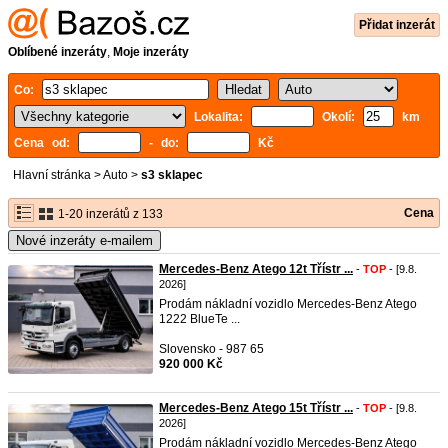
Přidat inzerát
Oblíbené inzeráty
,
Moje inzeráty
Co:
Lokalita:
Okolí:
km
Cena od:
- do:
Kč
Hlavní stránka
>
Auto
>
s3 sklapec
Cena
1-20 inzerátů z 133
Nové inzeráty e-mailem
Mercedes-Benz Atego 12t Třístr ...
-
TOP
- [9.8.
2026]
Prodám nákladní vozidlo Mercedes-Benz Atego
1222 BlueTe ...
Slovensko - 987 65
920 000 Kč
Mercedes-Benz Atego 15t Třístr ...
-
TOP
- [9.8.
2026]
Prodám nákladní vozidlo Mercedes-Benz Atego