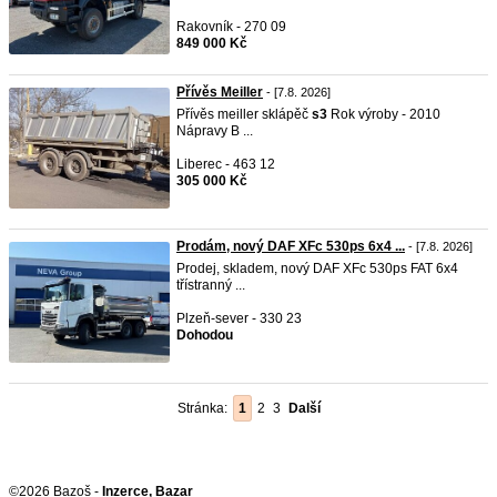
Rakovník - 270 09
849 000 Kč
Přívěs Meiller
- [7.8. 2026]
Přívěs meiller sklápěč
s3
Rok výroby - 2010
Nápravy B ...
Liberec - 463 12
305 000 Kč
Prodám, nový DAF XFc 530ps 6x4 ...
- [7.8. 2026]
Prodej, skladem, nový DAF XFc 530ps FAT 6x4
třístranný ...
Plzeň-sever - 330 23
Dohodou
Stránka:
1
2
3
Další
©2026 Bazoš -
Inzerce, Bazar