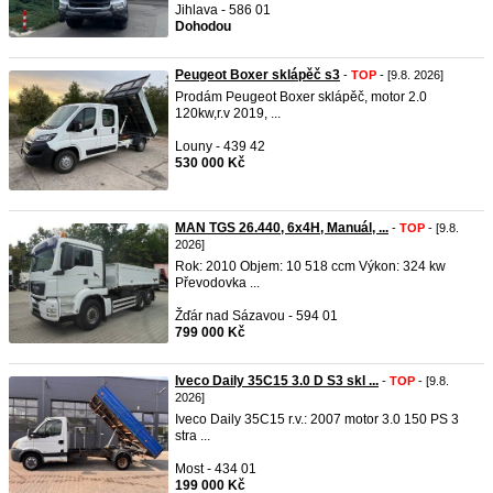
Jihlava - 586 01
Dohodou
Peugeot Boxer sklápěč s3
-
TOP
- [9.8. 2026]
Prodám Peugeot Boxer sklápěč, motor 2.0
120kw,r.v 2019, ...
Louny - 439 42
530 000 Kč
MAN TGS 26.440, 6x4H, Manuál, ...
-
TOP
- [9.8.
2026]
Rok: 2010 Objem: 10 518 ccm Výkon: 324 kw
Převodovka ...
Žďár nad Sázavou - 594 01
799 000 Kč
Iveco Daily 35C15 3.0 D S3 skl ...
-
TOP
- [9.8.
2026]
Iveco Daily 35C15 r.v.: 2007 motor 3.0 150 PS 3
stra ...
Most - 434 01
199 000 Kč