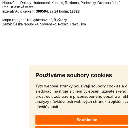
Nápověda
,
Dotazy
,
Hodnocení
,
Kontakt
,
Reklama
,
Podmínky
,
Ochrana údajů
,
RSS
,
Inzeráty Auto celkem:
399594
, za 24 hodin:
18328
Mapa kategorií
,
Nejvyhledávanější výrazy
Země:
Česká republika
,
Slovensko
,
Polsko
,
Rakousko
Používáme soubory cookies
Tyto webové stránky používají soubory cookies a d
sledovací nástroje s cílem vylepšení uživatelského
prostředí, zobrazení přizpůsobeného obsahu a rek
analýzy návštěvnosti webových stránek a zjištění z
návštěvnosti.
Souhlasím