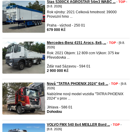
Stas S300CX AGROSTAR 54m3 WABC ...
-
TOP
-
[9.8. 2026]
Rok výroby: 2021 Celková hmotnost: 39000
Provozní hmo ...
Praha - východ - 250 01
679 000 Kč
Mercedes-Benz 4151 Arocs, 8x6, ...
-
TOP
- [9.8.
2026]
Rok: 2021 Objem: 12 809 ccm Výkon: 375 kw
Převodovka ...
Žďár nad Sázavou - 594 01
2 900 000 Kč
Nová "TATRA PHOENIX 2024" 6x6 ...
-
TOP
- [9.8.
2026]
Nabízíme nový model vozidla "TATRA PHOENIX
2024" v prov ...
Jihlava - 586 01
Dohodou
VOLVO FMX 540 8x4 MEILLER Bord ...
-
TOP
-
[8.8. 2026]