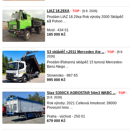
LIAZ 18.29XA
-
TOP
- [9.8. 2026]
Prodám LIAZ 18.29xa Rok výroby 2000 Sklápěč
s3
Pohon ...
Most - 434 01
185 000 Kč
S3 sklápěč r.2011 Mercedes Ate ...
-
TOP
- [9.8.
2026]
Prodám třístranný sklápěč 15 tunový Mercedes-
Benz Atego ...
Slovensko - 987 65
995 000 Kč
Stas S300CX AGROSTAR 54m3 WABC ...
-
TOP
-
[9.8. 2026]
Rok výroby: 2021 Celková hmotnost: 39000
Provozní hmo ...
Praha - východ - 250 01
679 000 Kč