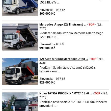
1518 BlueTe ...
Slovensko - 987 65
860 000 Kč
Mercedes Atego 12t Třístranný ...
-
TOP
- [9.8.
2026]
Prodám nákladní vozidlo Mercedes-Benz Atego
1222 BlueTe ...
Slovensko - 987 65
999 000 Kč
12t Auto s rukou Mercedes Ateg ...
-
TOP
- [9.8.
2026]
Prodám nákladní auto třístranný sklápěč s
hydraulickou ...
Slovensko - 987 65
829 000 Kč
Nová TATRA PHOENIX "MY24" 8x6 ...
-
TOP
- [9.8.
2026]
Nabízíme nové vozidlo "TATRA PHOENIX MY24" v
provedení ...