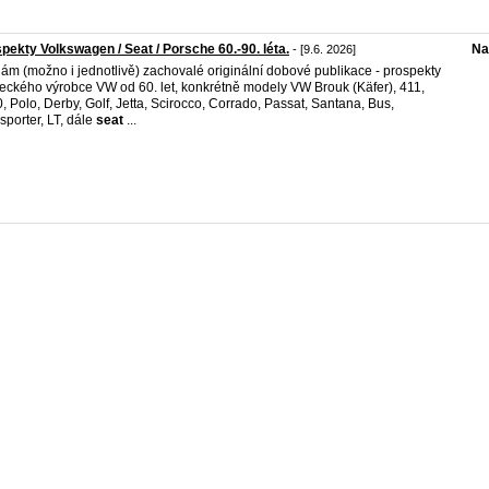
pekty Volkswagen / Seat / Porsche 60.-90. léta.
Na
- [9.6. 2026]
ám (možno i jednotlivě) zachovalé originální dobové publikace - prospekty
ckého výrobce VW od 60. let, konkrétně modely VW Brouk (Käfer), 411,
, Polo, Derby, Golf, Jetta, Scirocco, Corrado, Passat, Santana, Bus,
sporter, LT, dále
seat
...