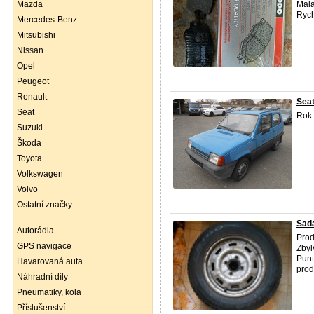
Mazda
Mala
Rych
Mercedes-Benz
Mitsubishi
Nissan
Opel
Peugeot
Renault
Seat
Seat
Rok
Suzuki
Škoda
Toyota
Volkswagen
Volvo
Ostatní značky
Sada
Autorádia
Prod
GPS navigace
Zbyl
Punt
Havarovaná auta
prod
Náhradní díly
Pneumatiky, kola
Příslušenství