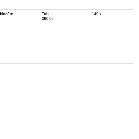
bídněte
Tábor
149 x
390 02