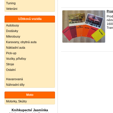
Tuning
Veteráni
Pros
Prod
Užitková vozidla
něme
1600
Autobusy
Tran
Dodávky
Mikrobusy
Karavany, obytná auta
Nákladní auta
Pick-up
Vozíky, přívěsy
Stroje
Ostatní
Havarovaná
Náhradní díly
Moto
Motorky, Skútry
Knihkupectví Jasmínka