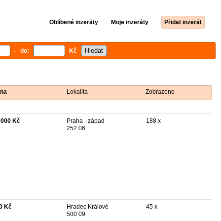
Oblíbené inzeráty
Moje inzeráty
Přidat inzerát
- do:
Kč
na
Lokalita
Zobrazeno
 000 Kč
Praha - západ
188 x
252 06
0 Kč
Hradec Králové
45 x
500 09