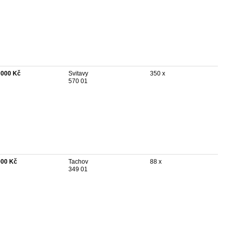
 000 Kč
Svitavy
350 x
570 01
000 Kč
Tachov
88 x
349 01