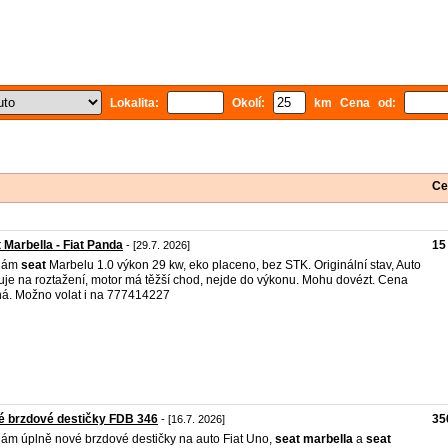
Lokalita:
Okolí:
km Cena od:
Ce
 Marbella - Fiat Panda
15
- [29.7. 2026]
dám
seat
Marbelu 1.0 výkon 29 kw, eko placeno, bez STK. Originální stav, Auto
tuje na roztažení, motor má těžší chod, nejde do výkonu. Mohu dovézt. Cena
á. Možno volat i na 777414227
é brzdové destičky FDB 346
35
- [16.7. 2026]
ám úplně nové brzdové destičky na auto Fiat Uno,
seat
marbella
a
seat