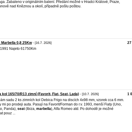
ga. Zabaleno v originálním balení. Předání možné v Hradci Králové, Praze,
nově nad Kněznou a okolí, případně pošlu poštou.
 Marbella 0,8 25Kw
27
- [16.7. 2026]
 1991 Najeto 61750Km
 kol 165/70/R13 zimní (Favorit, Fiat, Seat, Lada)
1 
- [10.7. 2026]
ám sadu 2 ks zimních kol Debica Frigo na discích 4x98 mm, vzorek cca 6 mm.
y mi po prodeji auta. Pasují na Favorit/Forman do r.v. 1993, menší Fiaty (Uno,
o, Panda),
seat
(Ibiza,
marbella
), Alfa Romeo atd. Po dohodě je možné
at pouz ...