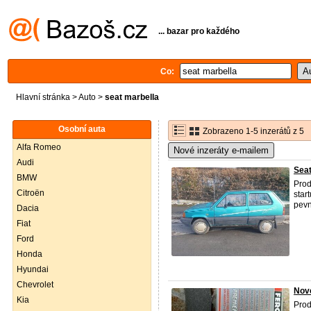
... bazar pro každého
Co:
Hlavní stránka
>
Auto
>
seat marbella
Osobní auta
Zobrazeno 1-5 inzerátů z 5
Alfa Romeo
Nové inzeráty e-mailem
Audi
Seat
BMW
Pro
Citroën
star
pevn
Dacia
Fiat
Ford
Honda
Hyundai
Chevrolet
Nov
Kia
Prod