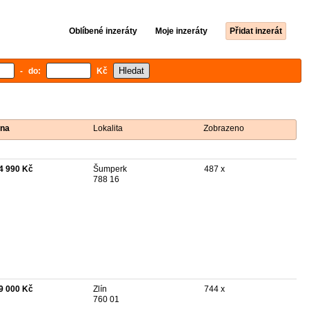
Oblíbené inzeráty
Moje inzeráty
Přidat inzerát
- do:
Kč
na
Lokalita
Zobrazeno
4 990 Kč
Šumperk
487 x
788 16
9 000 Kč
Zlín
744 x
760 01