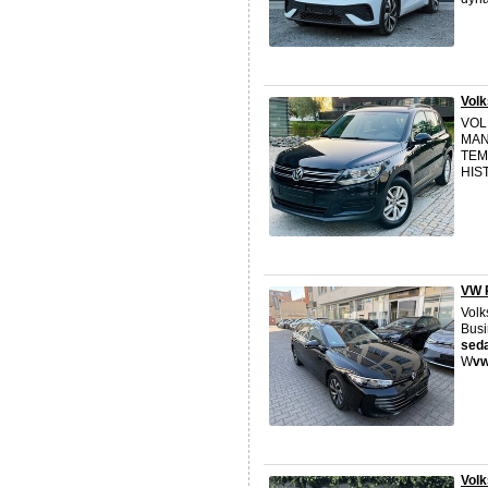
Vol
VOL
MAN
TEM
HIST
VW P
Volk
Busi
sed
W
v
Volk