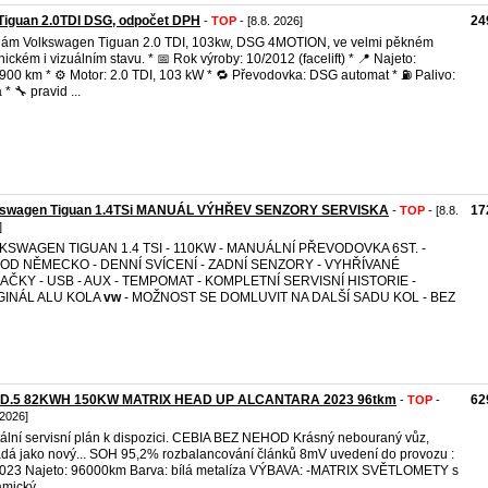
Tiguan 2.0TDI DSG, odpočet DPH
24
-
TOP
- [8.8. 2026]
ám Volkswagen Tiguan 2.0 TDI, 103kw, DSG 4MOTION, ve velmi pěkném
nickém i vizuálním stavu. * 📅 Rok výroby: 10/2012 (facelift) * 📍 Najeto:
900 km * ⚙️ Motor: 2.0 TDI, 103 kW * 🔁 Převodovka: DSG automat * ⛽ Palivo:
 * 🔧 pravid ...
kswagen Tiguan 1.4TSi MANUÁL VÝHŘEV SENZORY SERVISKA
17
-
TOP
- [8.8.
]
KSWAGEN TIGUAN 1.4 TSI - 110KW - MANUÁLNÍ PŘEVODOVKA 6ST. -
OD NĚMECKO - DENNÍ SVÍCENÍ - ZADNÍ SENZORY - VYHŘÍVANÉ
AČKY - USB - AUX - TEMPOMAT - KOMPLETNÍ SERVISNÍ HISTORIE -
GINÁL ALU KOLA
vw
- MOŽNOST SE DOMLUVIT NA DALŠÍ SADU KOL - BEZ
ID.5 82KWH 150KW MATRIX HEAD UP ALCANTARA 2023 96tkm
62
-
TOP
-
 2026]
tální servisní plán k dispozici. CEBIA BEZ NEHOD Krásný nebouraný vůz,
dá jako nový... SOH 95,2% rozbalancování článků 8mV uvedení do provozu :
023 Najeto: 96000km Barva: bílá metalíza VÝBAVA: -MATRIX SVĚTLOMETY s
mický ...