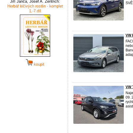
Jiří Janča, Josef A. Zentrich:
SVĚT
Herbář léčivých rostlin - komplet
1.-7.díl
VW 
FACE
nebo
Barv
adapt
koupit
VW 
Naje
09. 
rych
asist