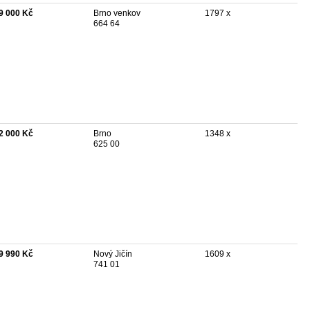
9 000 Kč
Brno venkov
1797 x
664 64
2 000 Kč
Brno
1348 x
625 00
9 990 Kč
Nový Jičín
1609 x
741 01