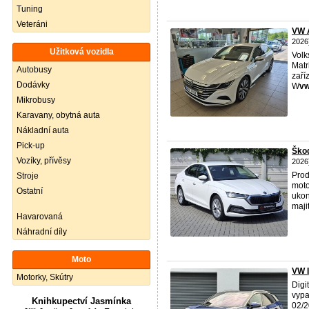
Tuning
Veteráni
VW A
2026
Užitková vozidla
Volk
Matr
Autobusy
zaří
Dodávky
W
v
Mikrobusy
Karavany, obytná auta
Nákladní auta
Pick-up
Ško
Vozíky, přívěsy
2026
Prod
Stroje
moto
Ostatní
ukon
maji
Havarovaná
Náhradní díly
Moto
VW 
Motorky, Skútry
Digi
vypa
Knihkupectví Jasmínka
02/2