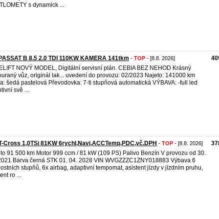
LOMETY s dynamick ...
PASSAT B 8.5 2.0 TDI 110KW KAMERA 141tkm
40
-
TOP
- [8.8. 2026]
LIFT NOVÝ MODEL, Digitální servisní plán. CEBIA BEZ NEHOD Krásný
uraný vůz, originál lak... uvedení do provozu: 02/2023 Najeto: 141000 km
a: šedá pastelová Převodovka: 7-ti stupňová automatická VÝBAVA: -full led
ivní svě ...
T-Cross 1,0TSi 81KW 6rychl,Navi,ACCTemp,PDC,vč.DPH
37
-
TOP
- [8.8. 2026]
to 91 500 km Motor 999 ccm / 81 kW (109 PS) Palivo Benzín V provozu od 30.
2021 Barva černá STK 01. 04. 2028 VIN WVGZZZC1ZNY018883 Výbava 6
lostních stupňů, 6x airbag, adaptivní tempomat, asistent jízdy v jízdním pruhu,
ent ro ...