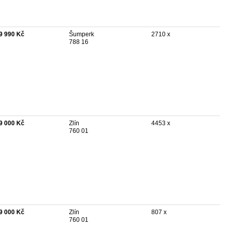
9 990 Kč
Šumperk
2710 x
788 16
9 000 Kč
Zlín
4453 x
760 01
9 000 Kč
Zlín
807 x
760 01