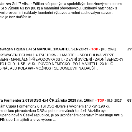
dám
vw
Golf 7 Allstar Edition s úsporným a spolehlivým benzínovým motorem
TSI o výkonu 63 kW (86 k) a manuální převodovkou. Oblíbený hatchback s
ými provozními náklady, komfortní výbavou a velmi zachovalým stavem.
lo je bez dalších in ...
kswagen Tiguan 1.4TSI MANUÁL 1MAJITEL SENZORY
29
-
TOP
- [8.8. 2026]
KSWAGEN TIGUAN 1.4 TSI 110KW - 1.MAJITEL - SPOLEHLIVÁ VERZE
MEN) - MANUÁLNÍ PŘEVODOVKA 6ST. - DENNÍ SVÍCENÍ - ZADNÍ SENZORY
TO HOLD - USB - AUX - PŮVOD NĚMECKO - PO 1.MAJITELI - 2X KLÍČ -
GINÁL ALU KOLA
vw
- MOŽNOST SE DOMLUVIT NA DALŠÍ ...
a Formentor 2.0TSI DSG 4x4 ČR Záruka 2029 naj. 16tkm
69
-
TOP
- [8.8. 2026]
ám Cupra Formentor 2,0 TSI DSG 4Drive s výkonem 140 kW (190 k),
matickou převodovkou DSG a pohonem všech kol 4x4. Vozidlo bylo
upeno nové v České republice, je po ukončeném operativním leasingu
vw
FS
IN), po 1. majiteli a je ve výborn ...