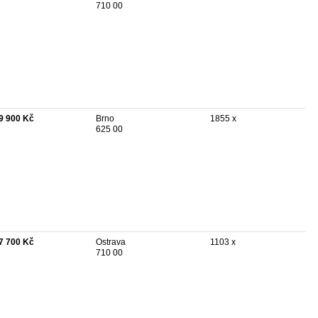
710 00
9 900 Kč
Brno
1855 x
625 00
7 700 Kč
Ostrava
1103 x
710 00