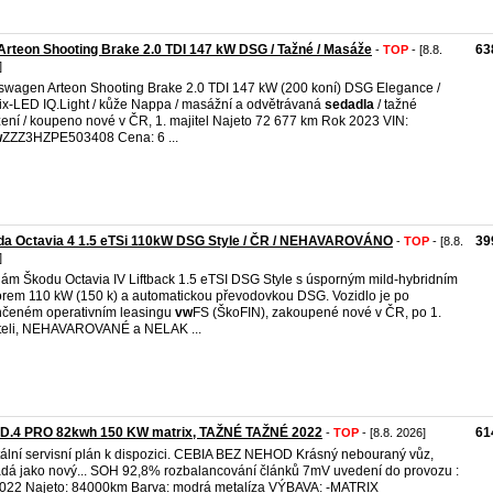
rteon Shooting Brake 2.0 TDI 147 kW DSG / Tažné / Masáže
63
-
TOP
- [8.8.
]
swagen Arteon Shooting Brake 2.0 TDI 147 kW (200 koní) DSG Elegance /
ix-LED IQ.Light / kůže Nappa / masážní a odvětrávaná
sedadla
/ tažné
zení / koupeno nové v ČR, 1. majitel Najeto 72 677 km Rok 2023 VIN:
w
ZZZ3HZPE503408 Cena: 6 ...
da Octavia 4 1.5 eTSi 110kW DSG Style / ČR / NEHAVAROVÁNO
39
-
TOP
- [8.8.
]
ám Škodu Octavia IV Liftback 1.5 eTSI DSG Style s úsporným mild-hybridním
rem 110 kW (150 k) a automatickou převodovkou DSG. Vozidlo je po
čeném operativním leasingu
vw
FS (ŠkoFIN), zakoupené nové v ČR, po 1.
teli, NEHAVAROVANÉ a NELAK ...
ID.4 PRO 82kwh 150 KW matrix, TAŽNÉ TAŽNÉ 2022
61
-
TOP
- [8.8. 2026]
tální servisní plán k dispozici. CEBIA BEZ NEHOD Krásný nebouraný vůz,
dá jako nový... SOH 92,8% rozbalancování článků 7mV uvedení do provozu :
022 Najeto: 84000km Barva: modrá metalíza VÝBAVA: -MATRIX