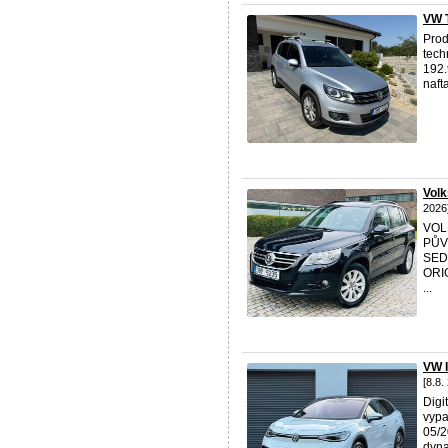
VW 
Prod
tech
192.
nafta
Vol
2026
VOL
PŮV
SED
ORI
...
VW 
[8.8.
Digi
vypa
05/2
dyna