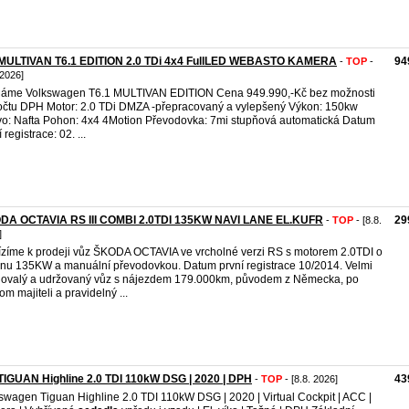
MULTIVAN T6.1 EDITION 2.0 TDi 4x4 FullLED WEBASTO KAMERA
94
-
TOP
-
 2026]
áme Volkswagen T6.1 MULTIVAN EDITION Cena 949.990,-Kč bez možnosti
čtu DPH Motor: 2.0 TDi DMZA -přepracovaný a vylepšený Výkon: 150kw
vo: Nafta Pohon: 4x4 4Motion Převodovka: 7mi stupňová automatická Datum
 registrace: 02. ...
DA OCTAVIA RS III COMBI 2.0TDI 135KW NAVI LANE EL.KUFR
29
-
TOP
- [8.8.
]
zíme k prodeji vůz ŠKODA OCTAVIA ve vrcholné verzi RS s motorem 2.0TDI o
nu 135KW a manuální převodovkou. Datum první registrace 10/2014. Velmi
ovalý a udržovaný vůz s nájezdem 179.000km, původem z Německa, po
om majiteli a pravidelný ...
IGUAN Highline 2.0 TDI 110kW DSG | 2020 | DPH
43
-
TOP
- [8.8. 2026]
swagen Tiguan Highline 2.0 TDI 110kW DSG | 2020 | Virtual Cockpit | ACC |