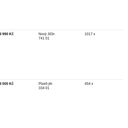
9 990 Kč
Nový Jičín
1017 x
741 01
8 000 Kč
Plzeň-jih
454 x
334 01