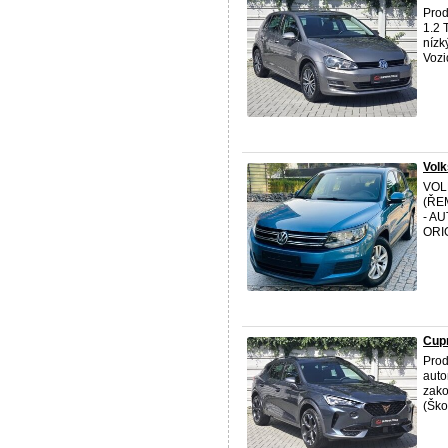
Pro
1.2 
nízk
Vozid
Vol
VOL
(ŘE
- AU
ORI
Cupr
Prod
auto
zako
(ŠkoF