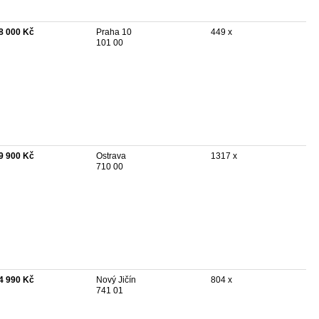
8 000 Kč
Praha 10
449 x
101 00
9 900 Kč
Ostrava
1317 x
710 00
4 990 Kč
Nový Jičín
804 x
741 01