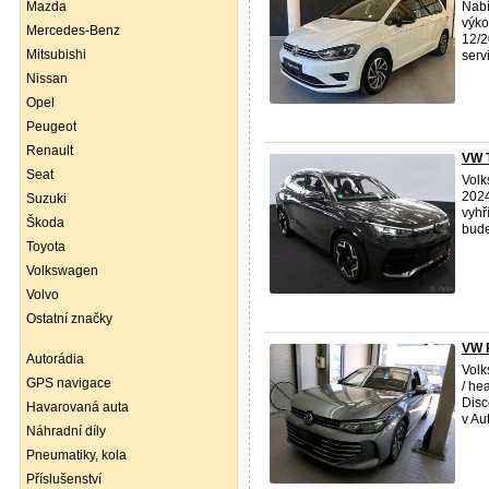
Mazda
Nab
výko
Mercedes-Benz
12/2
Mitsubishi
serv
Nissan
Opel
Peugeot
Renault
VW T
Seat
Volk
2024
Suzuki
vyhř
Škoda
bude
Toyota
Volkswagen
Volvo
Ostatní značky
VW P
Autorádia
Volk
GPS navigace
/ he
Dis
Havarovaná auta
v Aut
Náhradní díly
Pneumatiky, kola
Příslušenství