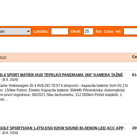
Lokalita:
Okolí:
km Cena od:
Ce
 010
iD.4 SPORT MATRIX HUD TEPELKO PANORAMA 360° KAMERA TAŽNÉ
61
-
- [8.8. 2026]
áme Volkswagen ID.4 AVILOO TEST k dispozici - kapacita baterie SoH 92,1%
n: 150kw Palivo: Elektro Kapacita baterie: 80kWh Převodovka: Automatická
m první registrace: 06/2021 Stav tachometru: 112.000km Počet majitelů: 1
se ...
GOLF SPORTSVAN 1.4TSI DSG 92KW SOUND BI-XENON LED ACC APP
26
-
- [8.8. 2026]