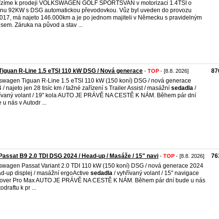
ízíme k prodeji VOLKSWAGEN GOLF SPORTSVAN v motorizaci 1.4TSI o
nu 92KW s DSG automatickou převodovkou. Vůz byl uveden do provozu
017, má najeto 146.000km a je po jednom majiteli v Německu s pravidelným
isem. Záruka na původ a stav ...
iguan R-Line 1.5 eTSI 110 kW DSG / Nová generace
87
-
TOP
- [8.8. 2026]
swagen Tiguan R-Line 1.5 eTSI 110 kW (150 koní) DSG / nová generace
 / najeto jen 28 tisíc km / tažné zařízení s Trailer Assist / masážní
sedadla
/
ívaný volant / 19" kola AUTO JE PRÁVĚ NA CESTĚ K NÁM. Během pár dní
 u nás v Autodr ...
assat B9 2.0 TDI DSG 2024 / Head-up / Masáže / 15" navi
76
-
TOP
- [8.8. 2026]
swagen Passat Variant 2.0 TDI 110 kW (150 koní) DSG / nová generace 2024
ad-up displej / masážní ergoActive
sedadla
/ vyhřívaný volant / 15" navigace
cover Pro Max AUTO JE PRÁVĚ NA CESTĚ K NÁM. Během pár dní bude u nás
odraftu k pr ...