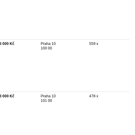
6 000 Kč
Praha 10
559 x
100 00
3 000 Kč
Praha 10
478 x
101 00