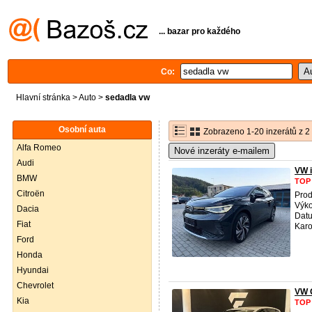
... bazar pro každého
Co:
Hlavní stránka
>
Auto
>
sedadla vw
Osobní auta
Zobrazeno 1-20 inzerátů z 2
Alfa Romeo
Nové inzeráty e-mailem
Audi
VW 
BMW
TOP
Citroën
Prod
Výko
Dacia
Datu
Fiat
Karo
Ford
Honda
Hyundai
Chevrolet
VW 
Kia
TOP