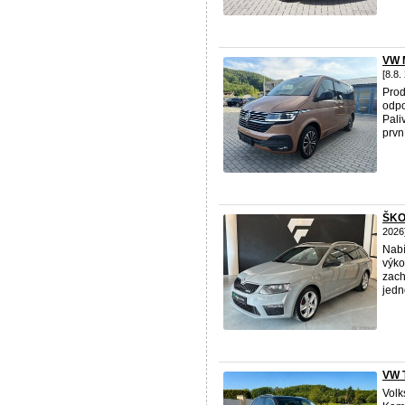
VW 
[8.8.
Prod
odpo
Pali
první
ŠKO
2026
Nabí
výko
zach
jedn
VW T
Volk