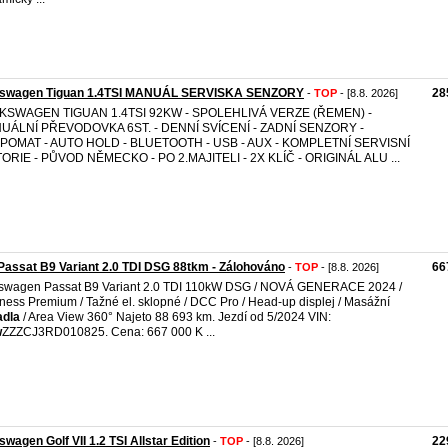
kswagen Tiguan 1.4TSI MANUÁL SERVISKA SENZORY
28
-
TOP
- [8.8. 2026]
KSWAGEN TIGUAN 1.4TSI 92KW - SPOLEHLIVÁ VERZE (ŘEMEN) -
UÁLNÍ PŘEVODOVKA 6ST. - DENNÍ SVÍCENÍ - ZADNÍ SENZORY -
POMAT - AUTO HOLD - BLUETOOTH - USB - AUX - KOMPLETNÍ SERVISNÍ
ORIE - PŮVOD NĚMECKO - PO 2.MAJITELI - 2X KLÍČ - ORIGINÁL ALU ...
assat B9 Variant 2.0 TDI DSG 88tkm - Zálohováno
66
-
TOP
- [8.8. 2026]
swagen Passat B9 Variant 2.0 TDI 110kW DSG / NOVÁ GENERACE 2024 /
ness Premium / Tažné el. sklopné / DCC Pro / Head-up displej / Masážní
adla
/ Area View 360° Najeto 88 693 km. Jezdí od 5/2024 VIN:
w
ZZZCJ3RD010825. Cena: 667 000 K ...
swagen Golf VII 1.2 TSI Allstar Edition
22
-
TOP
- [8.8. 2026]