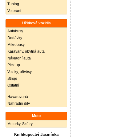
Tuning
Veteráni
Užitková vozidla
Autobusy
Dodávky
Mikrobusy
Karavany, obytná auta
Nákladní auta
Pick-up
Vozíky, přívěsy
Stroje
Ostatní
Havarovaná
Náhradní díly
Moto
Motorky, Skútry
Knihkupectví Jasmínka