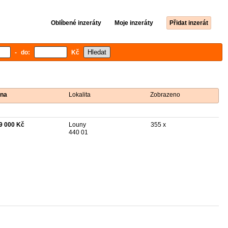
Oblíbené inzeráty
Moje inzeráty
Přidat inzerát
- do:
Kč
na
Lokalita
Zobrazeno
9 000 Kč
Louny
355 x
440 01