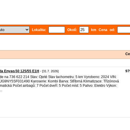
Lokalita:
Okolí:
km Cena od:
Ce
da Enyaq,50 125/55 E1H
97
- [31.7. 2026]
jte na 736 622 214 Stav: Ojeté Stav tachometru: 5 km Vyrobeno: 2024 VIN:
G9NY5SF031490 Karoserie: Kombi Barva: Stříbrná Klimatizace: Třízónová
matická Počet airbagů: 7 Počet dveří: 5 Počet míst: 5 Palivo: Elektro Výkon:
..