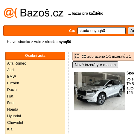
... bazar pro každého
Co:
Hlavní stránka
>
Auto
>
skoda enyaq50
Osobní auta
Zobrazeno 1-1 inzerátů z 1
Alfa Romeo
Nové inzeráty e-mailem
Audi
Ško
BMW
Vole
Citroën
TMBJ
auto
Dacia
125 .
Fiat
Ford
Honda
Hyundai
Chevrolet
Kia