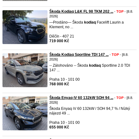
Škoda Kodiaq L&K FL 98 TKM 202 ...
-
TOP
- [8.8.
2026]
—Prodáno— Škoda
kodiaq
Facelift Laurin a
Klement, no ...
Děčín - 407 21
719 000 Kč
Škoda Kodiaq Sportline TDI 147 ...
-
TOP
- [8.8.
2026]
-- Zálohováno -- Škoda
kodiaq
Sportline 2.0 TDI
147 ...
Praha 10 - 101 00
768 000 Kč
Škoda Enyaq iV 60 132kW SOH 94 ...
-
TOP
- [8.8.
2026]
Škoda Enyaq iV 60 132kW / SOH 94,7 % / Nízký
nájezd 49 ...
Praha 10 - 101 00
655 000 Kč