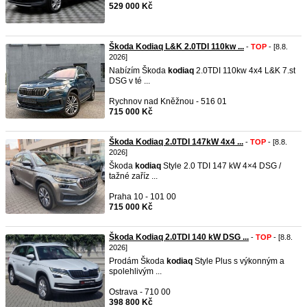
529 000 Kč
Škoda Kodiaq L&K 2.0TDI 110kw ...
-
TOP
- [8.8.
2026]
Nabízím Škoda
kodiaq
2.0TDI 110kw 4x4 L&K 7.st
DSG v té ...
Rychnov nad Kněžnou - 516 01
715 000 Kč
Škoda Kodiaq 2.0TDI 147kW 4x4 ...
-
TOP
- [8.8.
2026]
Škoda
kodiaq
Style 2.0 TDI 147 kW 4×4 DSG /
tažné zaříz ...
Praha 10 - 101 00
715 000 Kč
Škoda Kodiaq 2.0TDI 140 kW DSG ...
-
TOP
- [8.8.
2026]
Prodám Škoda
kodiaq
Style Plus s výkonným a
spolehlivým ...
Ostrava - 710 00
398 800 Kč