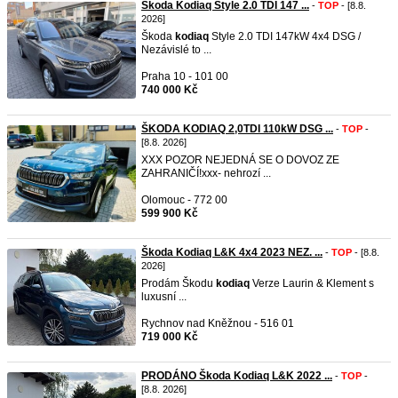
Škoda Kodiaq Style 2.0 TDI 147 ...
-
TOP
- [8.8.
2026]
Škoda
kodiaq
Style 2.0 TDI 147kW 4x4 DSG /
Nezávislé to ...
Praha 10 - 101 00
740 000 Kč
ŠKODA KODIAQ 2,0TDI 110kW DSG ...
-
TOP
-
[8.8. 2026]
XXX POZOR NEJEDNÁ SE O DOVOZ ZE
ZAHRANIČÍ!xxx- nehrozí ...
Olomouc - 772 00
599 900 Kč
Škoda Kodiaq L&K 4x4 2023 NEZ. ...
-
TOP
- [8.8.
2026]
Prodám Škodu
kodiaq
Verze Laurin & Klement s
luxusní ...
Rychnov nad Kněžnou - 516 01
719 000 Kč
PRODÁNO Škoda Kodiaq L&K 2022 ...
-
TOP
-
[8.8. 2026]