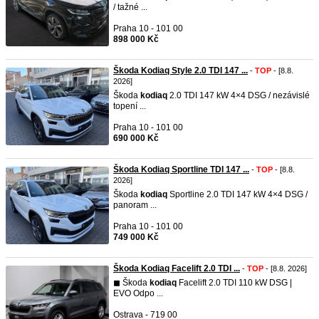
/ tažné ...
Praha 10 - 101 00
898 000 Kč
Škoda Kodiaq Style 2.0 TDI 147 ...
-
TOP
- [8.8.
2026]
Škoda
kodiaq
2.0 TDI 147 kW 4×4 DSG / nezávislé
topení ...
Praha 10 - 101 00
690 000 Kč
Škoda Kodiaq Sportline TDI 147 ...
-
TOP
- [8.8.
2026]
Škoda
kodiaq
Sportline 2.0 TDI 147 kW 4×4 DSG /
panoram ...
Praha 10 - 101 00
749 000 Kč
Škoda Kodiaq Facelift 2.0 TDI ...
-
TOP
- [8.8. 2026]
◼︎ Škoda
kodiaq
Facelift 2.0 TDI 110 kW DSG |
EVO Odpo ...
Ostrava - 719 00