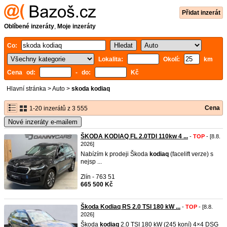
Přidat inzerát
Oblíbené inzeráty
,
Moje inzeráty
Co:
Lokalita:
Okolí:
km
Cena od:
- do:
Kč
Hlavní stránka
>
Auto
>
skoda kodiaq
Cena
1-20 inzerátů z 3 555
Nové inzeráty e-mailem
ŠKODA KODIAQ FL 2.0TDI 110kw 4 ...
-
TOP
- [8.8.
2026]
Nabízím k prodeji Škoda
kodiaq
(facelift verze) s
nejsp ...
Zlín - 763 51
665 500 Kč
Škoda Kodiaq RS 2.0 TSI 180 kW ...
-
TOP
- [8.8.
2026]
Škoda
kodiaq
2.0 TSI 180 kW (245 koní) 4×4 DSG