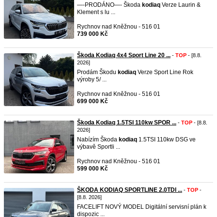
—-PRODÁNO—- Škoda
kodiaq
Verze Laurin &
Klement s lu ...
Rychnov nad Kněžnou - 516 01
739 000 Kč
Škoda Kodiaq 4x4 Sport Line 20 ...
-
TOP
- [8.8.
2026]
Prodám Škodu
kodiaq
Verze Sport Line Rok
výroby 5/ ...
Rychnov nad Kněžnou - 516 01
699 000 Kč
Škoda Kodiaq 1.5TSI 110kw SPOR ...
-
TOP
- [8.8.
2026]
Nabízím Škoda
kodiaq
1.5TSI 110kw DSG ve
výbavě Sportli ...
Rychnov nad Kněžnou - 516 01
599 000 Kč
ŠKODA KODIAQ SPORTLINE 2.0TDI ...
-
TOP
-
[8.8. 2026]
FACELIFT NOVÝ MODEL Digitální servisní plán k
dispozic ...