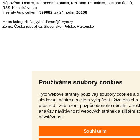
Nápověda
,
Dotazy
,
Hodnocení
,
Kontakt
,
Reklama
,
Podmínky
,
Ochrana údajů
,
RSS
,
Inzeráty Auto celkem:
399882
, za 24 hodin:
20108
Mapa kategorií
,
Nejvyhledávanější výrazy
Země:
Česká republika
,
Slovensko
,
Polsko
,
Rakousko
Používáme soubory cookies
Tyto webové stránky používají soubory cookies a d
sledovací nástroje s cílem vylepšení uživatelského
prostředí, zobrazení přizpůsobeného obsahu a rek
analýzy návštěvnosti webových stránek a zjištění z
návštěvnosti.
Souhlasím