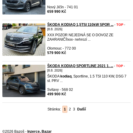
Nový Jičín - 741 01
659 990 Kč
ŠKODA KODIAQ 1,5TSI 110kW SPOR ...
-
TOP
-
[8.8. 2026]
XXX POZOR NEJEDNÁ SE O DOVOZ ZE
ZAHRANIČÍ!xxx- nehrozí ...
Olomouc - 772 00
579 900 Kč
ŠKODA KODIAQ SPORTLINE 2021 1. ...
-
TOP
-
[8.8. 2026]
ŠKODA
kodiaq
, Sportline, 1.5 TSI 110 KW, DSG 7
st. PRV ...
Svitavy - 568 02
499 900 Kč
Stránka:
1
2
3
Další
©2026 Bazoš -
Inzerce, Bazar