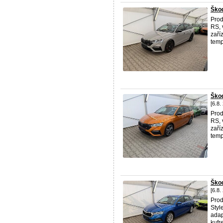
Ško
Pro
RS, 
zaří
temp
Ško
[6.8.
Pro
RS, 
zaří
temp
Ško
[6.8.
Pro
Styl
adap
kufr