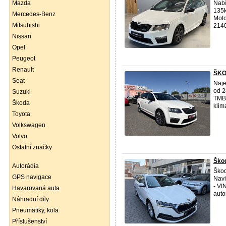
Mazda
Nabí
135k
Mercedes-Benz
Moto
Mitsubishi
2140
Nissan
Opel
Peugeot
Renault
ŠKO
Seat
Naje
od 2
Suzuki
TMBJ
Škoda
klim
Toyota
Volkswagen
Volvo
Ostatní značky
Škod
Autorádia
Ško
GPS navigace
Navi
- VI
Havarovaná auta
autor
Náhradní díly
Pneumatiky, kola
Příslušenství