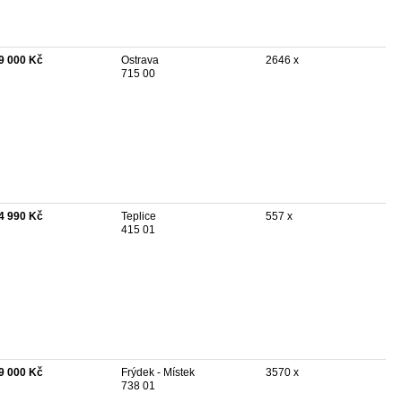
9 000 Kč
Ostrava
2646 x
715 00
4 990 Kč
Teplice
557 x
415 01
9 000 Kč
Frýdek - Místek
3570 x
738 01