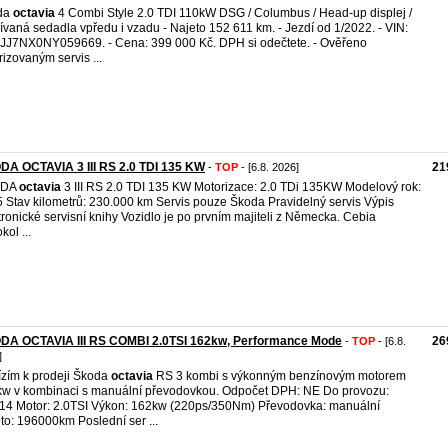
da
octavia
4 Combi Style 2.0 TDI 110kW DSG / Columbus / Head-up displej /
ívaná sedadla vpředu i vzadu - Najeto 152 611 km. - Jezdí od 1/2022. - VIN:
J7NX0NY059669. - Cena: 399 000 Kč. DPH si odečtete. - Ověřeno
rizovaným servis ...
A OCTAVIA 3 III RS 2.0 TDI 135 KW
21
-
TOP
- [6.8. 2026]
ODA
octavia
3 III RS 2.0 TDI 135 KW Motorizace: 2.0 TDi 135KW Modelový rok:
 Stav kilometrů: 230.000 km Servis pouze Škoda Pravidelný servis Výpis
tronické servisní knihy Vozidlo je po prvním majiteli z Německa. Cebia
kol ...
DA OCTAVIA III RS COMBI 2.0TSI 162kw, Performance Mode
26
-
TOP
- [6.8.
]
zím k prodeji Škoda
octavia
RS 3 kombi s výkonným benzínovým motorem
w v kombinaci s manuální převodovkou. Odpočet DPH: NE Do provozu:
14 Motor: 2.0TSI Výkon: 162kw (220ps/350Nm) Převodovka: manuální
to: 196000km Poslední ser ...