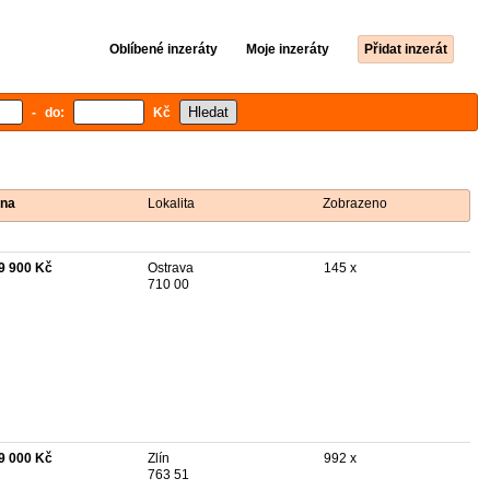
Oblíbené inzeráty
Moje inzeráty
Přidat inzerát
- do:
Kč
na
Lokalita
Zobrazeno
9 900 Kč
Ostrava
145 x
710 00
9 000 Kč
Zlín
992 x
763 51