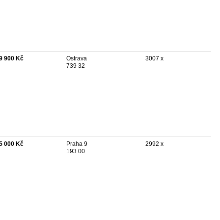
9 900 Kč
Ostrava
3007 x
739 32
5 000 Kč
Praha 9
2992 x
193 00