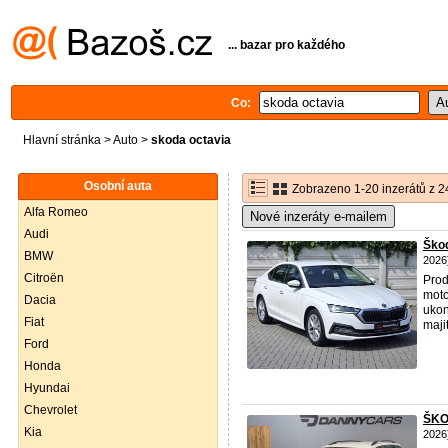
... bazar pro každého
Co:
Hlavní stránka
>
Auto
>
skoda octavia
Osobní auta
Zobrazeno 1-20 inzerátů z 2
Alfa Romeo
Nové inzeráty e-mailem
Audi
Ško
BMW
2026
Citroën
Pro
moto
Dacia
ukon
Fiat
maji
Ford
Honda
Hyundai
Chevrolet
ŠKO
Kia
2026