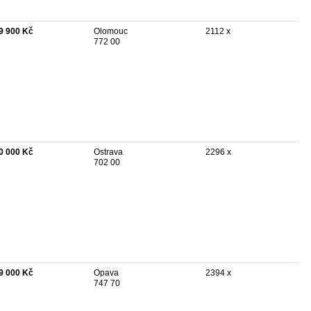
9 900 Kč
Olomouc
2112 x
772 00
0 000 Kč
Ostrava
2296 x
702 00
9 000 Kč
Opava
2394 x
747 70