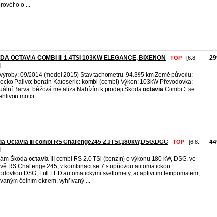
rového o ...
DA OCTAVIA COMBI III 1.4TSI 103KW ELEGANCE, BIXENON
29
-
TOP
- [6.8.
]
výroby: 09/2014 (model 2015) Stav tachometru: 94.395 km Země původu:
cko Palivo: benzín Karoserie: kombi (combi) Výkon: 103kW Převodovka:
ální Barva: béžová metalíza Nabízím k prodeji Škoda
octavia
Combi 3 se
ehlivou motor ...
a Octavia III combi RS Challenge245 2.0TSi,180kW,DSG,DCC
44
-
TOP
- [6.8.
]
dám Škoda
octavia
III combi RS 2.0 TSi (benzín) o výkonu 180 kW, DSG, ve
vě RS Challenge 245, v kombinaci se 7 stupňovou automatickou
odovkou DSG, Full LED automatickými světlomety, adaptivním tempomatem,
ívaným čelním oknem, vyhřívaný ...