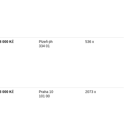
8 000 Kč
Plzeň-jih
536 x
334 01
3 000 Kč
Praha 10
2073 x
101 00