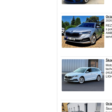
Octa
2026
REZ
s po
AMBI
servi
Škod
Moto
tac
(HU
LIGH
Octa
Ško