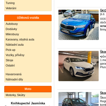
Tuning
Veteráni
ŠKO
[6.8.
Užitková vozidla
XXX
stoč
Autobusy
octa
Dodávky
firm
Mikrobusy
Karavany, obytná auta
Nákladní auta
Pick-up
Ško
Vozíky, přívěsy
•pův
1.ma
Stroje
gara
Ostatní
Plus
Havarovaná
Náhradní díly
Moto
Škod
Motorky, Skútry
Ško
Regi
Knihkupectví Jasmínka
kont