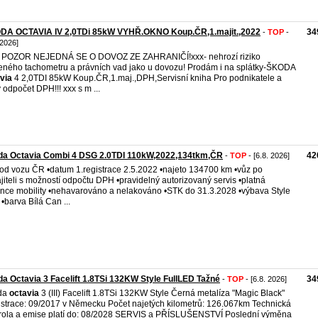
DA OCTAVIA IV 2,0TDi 85kW VYHŘ.OKNO Koup.ČR,1.majit.,2022
34
-
TOP
-
 2026]
 POZOR NEJEDNÁ SE O DOVOZ ZE ZAHRANIČÍ!xxx- nehrozí riziko
eného tachometru a právních vad jako u dovozu! Prodám i na splátky-ŠKODA
via
4 2,0TDI 85kW Koup.ČR,1.maj.,DPH,Servisní kniha Pro podnikatele a
y odpočet DPH!!! xxx s m ...
da Octavia Combi 4 DSG 2.0TDI 110kW,2022,134tkm,ČR
42
-
TOP
- [6.8. 2026]
od vozu ČR •datum 1.registrace 2.5.2022 •najeto 134700 km •vůz po
jiteli s možností odpočtu DPH •pravidelný autorizovaný servis •platná
nce mobility •nehavarováno a nelakováno •STK do 31.3.2028 •výbava Style
 •barva Bílá Can ...
a Octavia 3 Facelift 1.8TSi 132KW Style FullLED Tažné
34
-
TOP
- [6.8. 2026]
da
octavia
3 (III) Facelift 1.8TSi 132KW Style Černá metalíza "Magic Black"
strace: 09/2017 v Německu Počet najetých kilometrů: 126.067km Technická
rola a emise platí do: 08/2028 SERVIS a PŘÍSLUŠENSTVÍ Poslední výměna