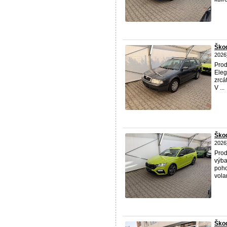
Škod
2026
Pro
Eleg
zrcá
V ...
Ško
2026
Pro
výba
poho
vola
Škod