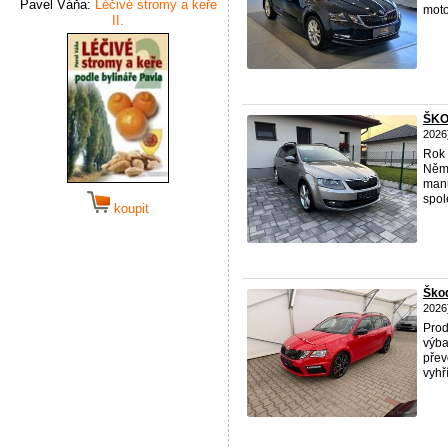
Pavel Váňa:
Léčivé stromy a keře
moto
II.
ŠKO
2026
Rok 
Něme
manu
spol
koupit
Škod
2026
Pro
výba
přev
vyhř