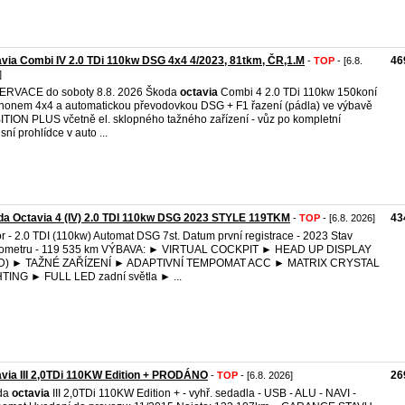
via Combi IV 2.0 TDi 110kw DSG 4x4 4/2023, 81tkm, ČR,1.M
46
-
TOP
- [6.8.
]
ERVACE do soboty 8.8. 2026 Škoda
octavia
Combi 4 2.0 TDi 110kw 150koní
honem 4x4 a automatickou převodovkou DSG + F1 řazení (pádla) ve výbavě
TION PLUS včetně el. sklopného tažného zařízení - vůz po kompletní
sní prohlídce v auto ...
a Octavia 4 (IV) 2.0 TDI 110kw DSG 2023 STYLE 119TKM
43
-
TOP
- [6.8. 2026]
r - 2.0 TDI (110kw) Automat DSG 7st. Datum první registrace - 2023 Stav
hometru - 119 535 km VÝBAVA: ► VIRTUAL COCKPIT ► HEAD UP DISPLAY
D) ► TAŽNÉ ZAŘÍZENÍ ► ADAPTIVNÍ TEMPOMAT ACC ► MATRIX CRYSTAL
TING ► FULL LED zadní světla ► ...
via III 2,0TDi 110KW Edition + PRODÁNO
26
-
TOP
- [6.8. 2026]
da
octavia
III 2,0TDi 110KW Edition + - vyhř. sedadla - USB - ALU - NAVI -