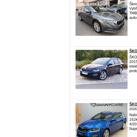
Ško
Vyhř
TMBJ
auto
ŠKOD
ŠK
2015
elek
proto
ŠKO
2026
Nabí
162k
4/20
Naje