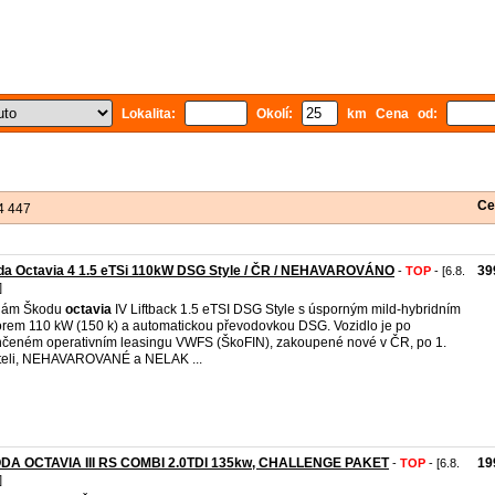
Lokalita:
Okolí:
km Cena od:
Ce
4 447
da Octavia 4 1.5 eTSi 110kW DSG Style / ČR / NEHAVAROVÁNO
39
-
TOP
- [6.8.
]
dám Škodu
octavia
IV Liftback 1.5 eTSI DSG Style s úsporným mild-hybridním
rem 110 kW (150 k) a automatickou převodovkou DSG. Vozidlo je po
čeném operativním leasingu VWFS (ŠkoFIN), zakoupené nové v ČR, po 1.
teli, NEHAVAROVANÉ a NELAK ...
DA OCTAVIA III RS COMBI 2.0TDI 135kw, CHALLENGE PAKET
19
-
TOP
- [6.8.
]