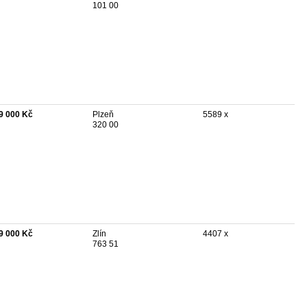
101 00
9 000 Kč
Plzeň
5589 x
320 00
9 000 Kč
Zlín
4407 x
763 51