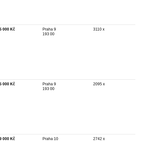
5 000 Kč
Praha 9
3110 x
193 00
5 000 Kč
Praha 9
2095 x
193 00
9 000 Kč
Praha 10
2742 x