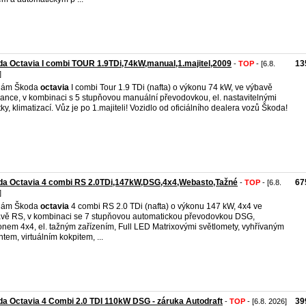
a Octavia I combi TOUR 1.9TDi,74kW,manual,1.majitel,2009
13
-
TOP
- [6.8.
]
dám Škoda
octavia
I combi Tour 1.9 TDi (nafta) o výkonu 74 kW, ve výbavě
ance, v kombinaci s 5 stupňovou manuální převodovkou, el. nastavitelnými
tky, klimatizací. Vůz je po 1.majiteli! Vozidlo od oficiálního dealera vozů Škoda!
da Octavia 4 combi RS 2.0TDi,147kW,DSG,4x4,Webasto,Tažné
67
-
TOP
- [6.8.
]
dám Škoda
octavia
4 combi RS 2.0 TDi (nafta) o výkonu 147 kW, 4x4 ve
vě RS, v kombinaci se 7 stupňovou automatickou převodovkou DSG,
nem 4x4, el. tažným zařízením, Full LED Matrixovými světlomety, vyhřívaným
ntem, virtuálním kokpitem, ...
a Octavia 4 Combi 2.0 TDI 110kW DSG - záruka Autodraft
39
-
TOP
- [6.8. 2026]