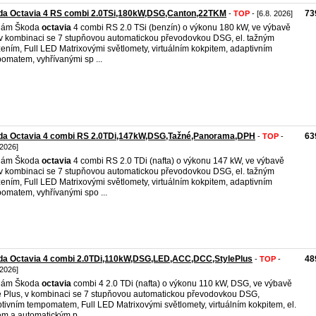
da Octavia 4 RS combi 2.0TSi,180kW,DSG,Canton,22TKM
73
-
TOP
- [6.8. 2026]
dám Škoda
octavia
4 combi RS 2.0 TSi (benzín) o výkonu 180 kW, ve výbavě
v kombinaci se 7 stupňovou automatickou převodovkou DSG, el. tažným
zením, Full LED Matrixovými světlomety, virtuálním kokpitem, adaptivním
omatem, vyhřívanými sp ...
da Octavia 4 combi RS 2.0TDi,147kW,DSG,Tažné,Panorama,DPH
63
-
TOP
-
 2026]
dám Škoda
octavia
4 combi RS 2.0 TDi (nafta) o výkonu 147 kW, ve výbavě
v kombinaci se 7 stupňovou automatickou převodovkou DSG, el. tažným
zením, Full LED Matrixovými světlomety, virtuálním kokpitem, adaptivním
omatem, vyhřívanými spo ...
da Octavia 4 combi 2.0TDi,110kW,DSG,LED,ACC,DCC,StylePlus
48
-
TOP
-
 2026]
dám Škoda
octavia
combi 4 2.0 TDi (nafta) o výkonu 110 kW, DSG, ve výbavě
e Plus, v kombinaci se 7 stupňovou automatickou převodovkou DSG,
tivním tempomatem, Full LED Matrixovými světlomety, virtuálním kokpitem, el.
em a automatickým p ...