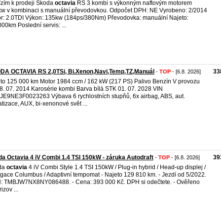
zím k prodeji Škoda
octavia
RS 3 kombi s výkonným naftovým motorem
w v kombinaci s manuální převodovkou. Odpočet DPH: NE Vyrobeno: 2/2014
r: 2.0TDI Výkon: 135kw (184ps/380Nm) Převodovka: manuální Najeto:
00km Poslední servis: ...
DA OCTAVIA RS 2,0TSi, Bi.Xenon,Navi,Temp,TZ,Manuál
33
-
TOP
- [6.8. 2026]
to 125 000 km Motor 1984 ccm / 162 kW (217 PS) Palivo Benzín V provozu
8. 07. 2014 Karosérie kombi Barva bílá STK 01. 07. 2028 VIN
E9NE3F0023263 Výbava 6 rychlostních stupňů, 6x airbag, ABS, aut.
atizace, AUX, bi-xenonové svět ...
a Octavia 4 iV Combi 1.4 TSI 150kW - záruka Autodraft
39
-
TOP
- [6.8. 2026]
da
octavia
4 iV Combi Style 1.4 TSI 150kW / Plug-in hybrid / Head-up displej /
gace Columbus / Adaptivní tempomat - Najeto 129 810 km. - Jezdí od 5/2022.
N: TMBJW7NX8NY086488. - Cena: 393 000 Kč. DPH si odečtete. - Ověřeno
izov ...