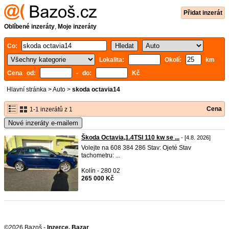
Přidat inzerát
Oblíbené inzeráty
,
Moje inzeráty
Co:
Lokalita:
Okolí:
km
Cena od:
- do:
Kč
Hlavní stránka
>
Auto
>
skoda octavia14
Cena
1-1 inzerátů z 1
Nové inzeráty e-mailem
Škoda Octavia,1.4TSI 110 kw se ...
- [4.8. 2026]
Volejte na 608 384 286 Stav: Ojeté Stav
tachometru: ...
Kolín - 280 02
265 000 Kč
©2026 Bazoš -
Inzerce, Bazar