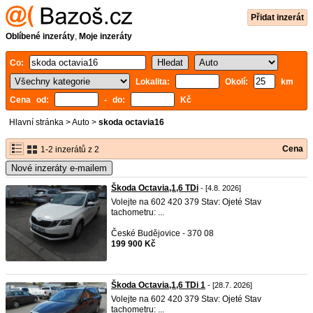
Přidat inzerát
Oblíbené inzeráty
,
Moje inzeráty
Co:
Lokalita:
Okolí:
km
Cena od:
- do:
Kč
Hlavní stránka
>
Auto
>
skoda octavia16
Cena
1-2 inzerátů z 2
Nové inzeráty e-mailem
Škoda Octavia,1,6 TDi
- [4.8. 2026]
Volejte na 602 420 379 Stav: Ojeté Stav
tachometru: ...
České Budějovice - 370 08
199 900 Kč
Škoda Octavia,1,6 TDi 1
- [28.7. 2026]
Volejte na 602 420 379 Stav: Ojeté Stav
tachometru: ...