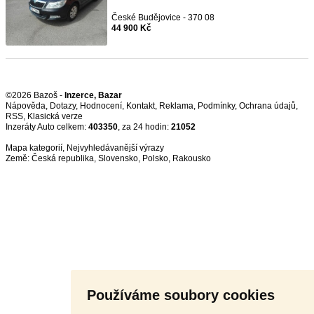
České Budějovice - 370 08
44 900 Kč
©2026 Bazoš -
Inzerce, Bazar
Nápověda
,
Dotazy
,
Hodnocení
,
Kontakt
,
Reklama
,
Podmínky
,
Ochrana údajů
,
RSS
,
Inzeráty Auto celkem:
403350
, za 24 hodin:
21052
Mapa kategorií
,
Nejvyhledávanější výrazy
Země:
Česká republika
,
Slovensko
,
Polsko
,
Rakousko
Používáme soubory cookies