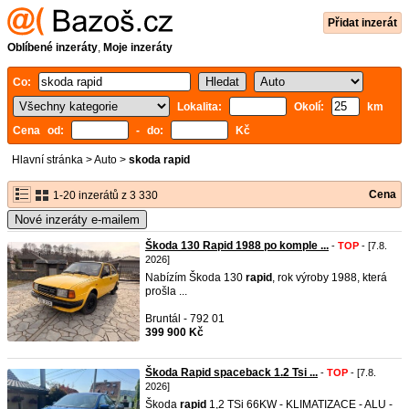
Přidat inzerát
Oblíbené inzeráty
,
Moje inzeráty
Co:
Lokalita:
Okolí:
km
Cena od:
- do:
Kč
Hlavní stránka
>
Auto
>
skoda rapid
Cena
1-20 inzerátů z 3 330
Nové inzeráty e-mailem
Škoda 130 Rapid 1988 po komple ...
-
TOP
- [7.8.
2026]
Nabízím Škoda 130
rapid
, rok výroby 1988, která
prošla ...
Bruntál - 792 01
399 900 Kč
Škoda Rapid spaceback 1.2 Tsi ...
-
TOP
- [7.8.
2026]
Škoda
rapid
1,2 TSi 66KW - KLIMATIZACE - ALU -