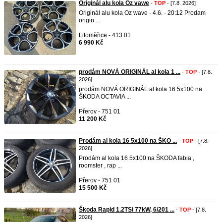
Originál alu kola Oz vawe
-
TOP
- [7.8. 2026]
Originál alu kola Oz wave - 4.6. - 20:12 Prodam
origin ...
Litoměřice - 413 01
6 990 Kč
prodám NOVÁ ORIGINÁL al kola 1 ...
-
TOP
- [7.8.
2026]
prodám NOVÁ ORIGINÁL al kola 16 5x100 na
ŠKODA OCTAVIA ...
Přerov - 751 01
11 200 Kč
Prodám al kola 16 5x100 na ŠKO ...
-
TOP
- [7.8.
2026]
Prodám al kola 16 5x100 na ŠKODA fabia ,
roomster , rap ...
Přerov - 751 01
15 500 Kč
Škoda Rapid 1.2TSi 77kW, 6/201 ...
-
TOP
- [7.8.
2026]