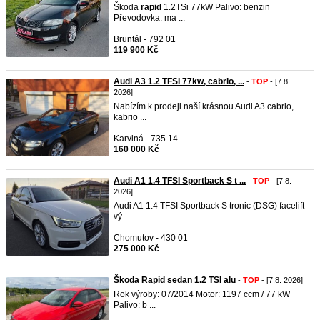
Škoda
rapid
1.2TSi 77kW Palivo: benzin
Převodovka: ma ...
Bruntál - 792 01
119 900 Kč
Audi A3 1.2 TFSI 77kw, cabrio, ...
-
TOP
- [7.8.
2026]
Nabízím k prodeji naší krásnou Audi A3 cabrio,
kabrio ...
Karviná - 735 14
160 000 Kč
Audi A1 1.4 TFSI Sportback S t ...
-
TOP
- [7.8.
2026]
Audi A1 1.4 TFSI Sportback S tronic (DSG) facelift
vý ...
Chomutov - 430 01
275 000 Kč
Škoda Rapid sedan 1.2 TSI alu
-
TOP
- [7.8. 2026]
Rok výroby: 07/2014 Motor: 1197 ccm / 77 kW
Palivo: b ...