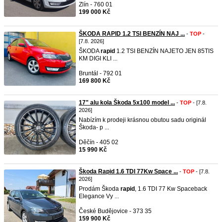
Zlín - 760 01
199 000 Kč
ŠKODA RAPID 1.2 TSI BENZÍN NAJ ...
-
TOP
-
[7.8. 2026]
ŠKODA
rapid
1.2 TSI BENZÍN NAJETO JEN 85TIS
KM DIGI KLI ...
Bruntál - 792 01
169 800 Kč
17" alu kola Škoda 5x100 model ...
-
TOP
- [7.8.
2026]
Nabízím k prodeji krásnou obutou sadu originál
Škoda- p ...
Děčín - 405 02
15 990 Kč
Škoda Rapid 1.6 TDI 77Kw Space ...
-
TOP
- [7.8.
2026]
Prodám Škoda
rapid
, 1.6 TDI 77 Kw Spaceback
Elegance Vy ...
České Budějovice - 373 35
159 900 Kč