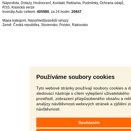
Nápověda
,
Dotazy
,
Hodnocení
,
Kontakt
,
Reklama
,
Podmínky
,
Ochrana údajů
,
RSS
,
Inzeráty Auto celkem:
405980
, za 24 hodin:
20847
Mapa kategorií
,
Nejvyhledávanější výrazy
Země:
Česká republika
,
Slovensko
,
Polsko
,
Rakousko
Používáme soubory cookies
Tyto webové stránky používají soubory cookies a d
sledovací nástroje s cílem vylepšení uživatelského
prostředí, zobrazení přizpůsobeného obsahu a rek
analýzy návštěvnosti webových stránek a zjištění z
návštěvnosti.
Souhlasím