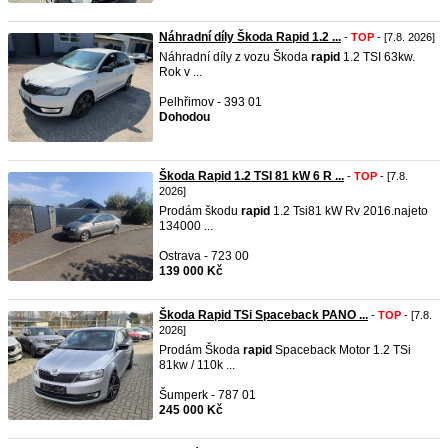
Náhradní díly Škoda Rapid 1.2 ...
-
TOP
- [7.8. 2026]
Náhradní díly z vozu Škoda
rapid
1.2 TSI 63kw.
Rok v ...
Pelhřimov - 393 01
Dohodou
Škoda Rapid 1.2 TSI 81 kW 6 R ...
-
TOP
- [7.8.
2026]
Prodám škodu
rapid
1.2 Tsi81 kW Rv 2016.najeto
134000 ...
Ostrava - 723 00
139 000 Kč
Škoda Rapid TSi Spaceback PANO ...
-
TOP
- [7.8.
2026]
Prodám Škoda
rapid
Spaceback Motor 1.2 TSi
81kw / 110k ...
Šumperk - 787 01
245 000 Kč