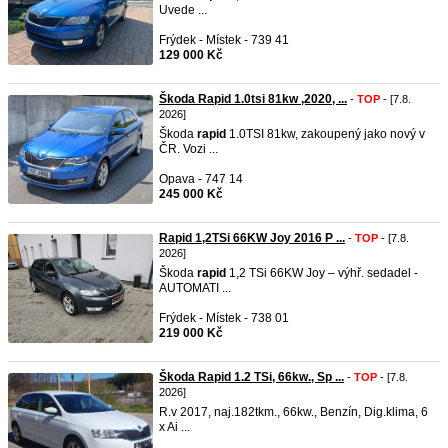
Uvede ...
Frýdek - Místek - 739 41
129 000 Kč
Škoda Rapid 1.0tsi 81kw ,2020, ...
-
TOP
- [7.8.
2026]
Škoda
rapid
1.0TSI 81kw, zakoupený jako nový v
ČR. Vozi ...
Opava - 747 14
245 000 Kč
Rapid 1,2TSi 66KW Joy 2016 P ...
-
TOP
- [7.8.
2026]
Škoda
rapid
1,2 TSi 66KW Joy – výhř. sedadel -
AUTOMATI ...
Frýdek - Místek - 738 01
219 000 Kč
Škoda Rapid 1.2 TSi, 66kw., Sp ...
-
TOP
- [7.8.
2026]
R.v 2017, naj.182tkm., 66kw., Benzín, Dig.klima, 6
x Ai ...