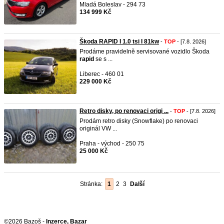
Mladá Boleslav - 294 73
134 999 Kč
Škoda RAPID I 1.0 tsi I 81kw
-
TOP
- [7.8. 2026]
Prodáme pravidelně servisované vozidlo Škoda
rapid
se s ...
Liberec - 460 01
229 000 Kč
Retro disky, po renovaci origi ...
-
TOP
- [7.8. 2026]
Prodám retro disky (Snowflake) po renovaci
originál VW ...
Praha - východ - 250 75
25 000 Kč
Stránka:
1
2
3
Další
©2026 Bazoš -
Inzerce, Bazar