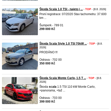
Škoda Scala 1.0 TSI - najeto j ...
-
TOP
- [8.8. 2026]
První registrace: 07/2020 Stav tachometru: 37.600
km ...
Šumperk - 789 01
299 000 Kč
Škoda Scala Style 1.0 TSI 70kW ...
-
TOP
- [8.8.
2026]
PRODÁNO !!!
Ostrava - 702 00
350 000 Kč
Škoda Scala Monte Carlo, 1.5 T ...
-
TOP
- [8.8.
2026]
Škoda
scala
1.5 TSI 110 kW Monte Carlo,
+panorama, +taž ...
Ostrava - 703 00
399 000 Kč