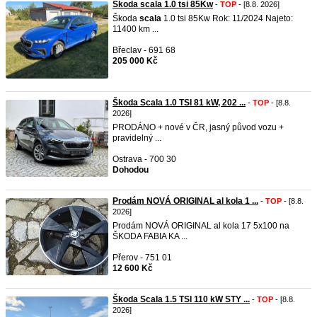
Škoda scala 1.0 tsi 85Kw
-
TOP
- [8.8. 2026]
Škoda
scala
1.0 tsi 85Kw Rok: 11/2024 Najeto:
11400 km ...
Břeclav - 691 68
205 000 Kč
Škoda Scala 1.0 TSI 81 kW, 202 ...
-
TOP
- [8.8.
2026]
PRODÁNO + nové v ČR, jasný původ vozu +
pravidelný ...
Ostrava - 700 30
Dohodou
Prodám NOVÁ ORIGINAL al kola 1 ...
-
TOP
- [8.8.
2026]
Prodám NOVÁ ORIGINAL al kola 17 5x100 na
ŠKODA FABIA KA ...
Přerov - 751 01
12 600 Kč
Škoda Scala 1.5 TSI 110 kW STY ...
-
TOP
- [8.8.
2026]