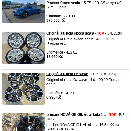
Prodám Škoda
scala
1.5 TSI 110 kW ve výbavě
STYLE, prvn ...
Olomouc - 779 00
370 000 Kč
Originál alu kola skoda scala
-
TOP
- [8.8. 2026]
Originál alu kola
skoda
scala
- 4.6. - 20:19
Prodam or ...
Litoměřice - 413 01
12 990 Kč
Originál alu kola Oz vawe
-
TOP
- [8.8. 2026]
Originál alu kola Oz wave - 4.6. - 20:12 Prodam
origin ...
Litoměřice - 413 01
6 990 Kč
prodám NOVÁ ORIGINÁL al kola 1 ...
-
TOP
- [8.8.
2026]
prodám NOVÁ ORIGINÁL al kola 16 5x100 na
ŠKODA OCTAVIA ...