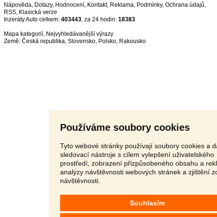
Nápověda
,
Dotazy
,
Hodnocení
,
Kontakt
,
Reklama
,
Podmínky
,
Ochrana údajů
,
RSS
,
Inzeráty Auto celkem:
403443
, za 24 hodin:
18383
Mapa kategorií
,
Nejvyhledávanější výrazy
Země:
Česká republika
,
Slovensko
,
Polsko
,
Rakousko
Používáme soubory cookies
Tyto webové stránky používají soubory cookies a d
sledovací nástroje s cílem vylepšení uživatelského
prostředí, zobrazení přizpůsobeného obsahu a rek
analýzy návštěvnosti webových stránek a zjištění z
návštěvnosti.
Souhlasím