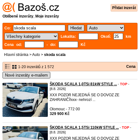
Přidat inzerát
Oblíbené inzeráty
,
Moje inzeráty
Co:
Lokalita:
Okolí:
km
Cena od:
- do:
Kč
Hlavní stránka
>
Auto
>
skoda scala
Cena
1-20 inzerátů z 1 572
Nové inzeráty e-mailem
ŠKODA SCALA 1,0TSi 81kW STYLE ...
-
TOP
-
[8.8. 2026]
XXX POZOR NEJEDNÁ SE O DOVOZ ZE
ZAHRANIČÍ!xxx- nehrozí ...
Olomouc - 772 00
329 900 Kč
ŠKODA SCALA 1,5TSi 110kW STYLE ...
-
TOP
-
[8.8. 2026]
XXX POZOR NEJEDNÁ SE O DOVOZ ZE