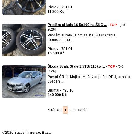
Přerov - 751 01
11 200 Kč
Prodám al kola 16 5x100 na ŠKO ...
-
TOP
- [8.8.
2026]
Prodám al kola 16 5x100 na ŠKODA fabia ,
roomster , rap ...
Přerov - 751 01
15 500 Kč
Škoda Scala Style 1.5TSi 110kw ...
-
TOP
- [8.8.
2026]
Původ ČR. 1. Majitel. Možný odpočet DPH, cena je
uveden ...
Bruntál - 793 16
440 000 Kč
Stránka:
1
2
3
Další
©2026 Bazoš -
Inzerce, Bazar