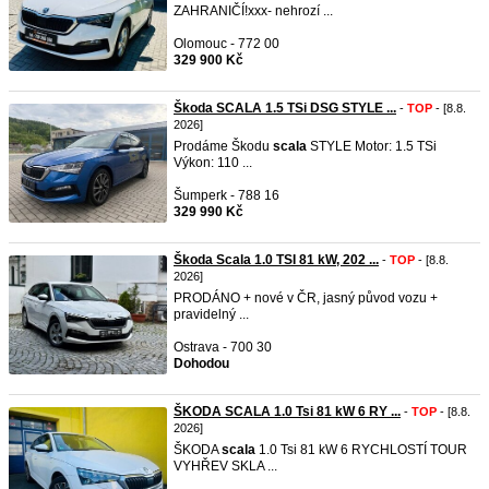
ZAHRANIČÍ!xxx- nehrozí ...
Olomouc - 772 00
329 900 Kč
Škoda SCALA 1.5 TSi DSG STYLE ...
-
TOP
- [8.8.
2026]
Prodáme Škodu
scala
STYLE Motor: 1.5 TSi
Výkon: 110 ...
Šumperk - 788 16
329 990 Kč
Škoda Scala 1.0 TSI 81 kW, 202 ...
-
TOP
- [8.8.
2026]
PRODÁNO + nové v ČR, jasný původ vozu +
pravidelný ...
Ostrava - 700 30
Dohodou
ŠKODA SCALA 1.0 Tsi 81 kW 6 RY ...
-
TOP
- [8.8.
2026]
ŠKODA
scala
1.0 Tsi 81 kW 6 RYCHLOSTÍ TOUR
VYHŘEV SKLA ...