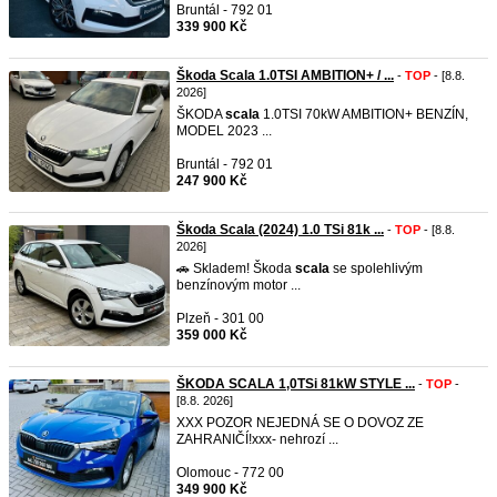
Bruntál - 792 01
339 900 Kč
Škoda Scala 1.0TSI AMBITION+ / ...
-
TOP
- [8.8.
2026]
ŠKODA
scala
1.0TSI 70kW AMBITION+ BENZÍN,
MODEL 2023 ...
Bruntál - 792 01
247 900 Kč
Škoda Scala (2024) 1.0 TSi 81k ...
-
TOP
- [8.8.
2026]
🚗 Skladem! Škoda
scala
se spolehlivým
benzínovým motor ...
Plzeň - 301 00
359 000 Kč
ŠKODA SCALA 1,0TSi 81kW STYLE ...
-
TOP
-
[8.8. 2026]
XXX POZOR NEJEDNÁ SE O DOVOZ ZE
ZAHRANIČÍ!xxx- nehrozí ...
Olomouc - 772 00
349 900 Kč